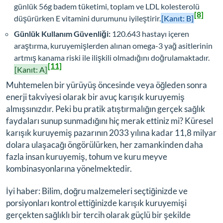
günlük 56g badem tüketimi, toplam ve LDL kolesterolü
[8]
düşürürken E vitamini durumunu iyileştirir.
[Kanıt: B]
Günlük Kullanım Güvenliği:
120.643 hastayı içeren
araştırma, kuruyemişlerden alınan omega-3 yağ asitlerinin
artmış kanama riski ile ilişkili olmadığını doğrulamaktadır.
[11]
[Kanıt: A]
Muhtemelen bir yürüyüş öncesinde veya öğleden sonra
enerji takviyesi olarak bir avuç karışık kuruyemiş
almışsınızdır. Peki bu pratik atıştırmalığın gerçek sağlık
faydaları sunup sunmadığını hiç merak ettiniz mi? Küresel
karışık kuruyemiş pazarının 2033 yılına kadar 11,8 milyar
dolara ulaşacağı öngörülürken, her zamankinden daha
fazla insan kuruyemiş, tohum ve kuru meyve
kombinasyonlarına yönelmektedir.
İyi haber: Bilim, doğru malzemeleri seçtiğinizde ve
porsiyonları kontrol ettiğinizde karışık kuruyemişi
gerçekten sağlıklı bir tercih olarak güçlü bir şekilde