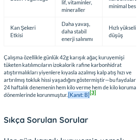
lif, vitaminler,
minimal besin
mineraller
Daha yavaş,
Kan Şekeri
Hızlı yükseliş
daha stabil
Etkisi
düşüş
enerji salınımı
Çalışma özellikle günlük 42g karışık ağaç kuruyemişi
tüketen katılımcıların izokalorik rafine karbonhidrat
atıştırmalıkları yiyenlere kıyasla azalmış kalp atış hızı ve
artırılmış tokluk hissi yaşadığını göstermiştir—bu faydalar
24 haftalık denemenin hem kilo verme hem de kilo koruma
[3]
dönemlerinde korunmuştur.
[Kanıt: B]
Sıkça Sorulan Sorular