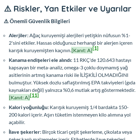
⚠️ Riskler, Yan Etkiler ve Uyarılar
⚠️ Önemli Güvenlik Bilgileri
Alerjiler:
Ağaç kuruyemişi alerjileri yetişkin nüfusun %1-
2'sini etkiler. Hassas olduğunuz herhangi bir alerjen içeren
[1]
karışık kuruyemişten kaçının.
[Kanıt: A]
Kanama endişeleri ele alındı:
11 RKÇ'de 120.643 hastayı
kapsayan bir meta-analiz, omega-3 çoklu doymamış yağ
asitlerinin artmış kanama riski ile İLİŞKİLİ OLMADIĞINI
bulmuştur. Yüksek dozlu saflaştırılmış EPA takviyeleri (gıda
kaynakları değil) yalnızca %0,6 mutlak artış göstermektedir.
[11]
[Kanıt: A]
Kalori yoğunluğu:
Karışık kuruyemiş 1/4 bardakta 150-
200 kalori içerir. Aşırı tüketim istenmeyen kilo alımına yol
açabilir.
İlave şekerler:
Birçok ticari çeşit şekerleme, çikolata veya
şeker kaplı malzemeler içerir. Etiketlerde ilave şekerleri