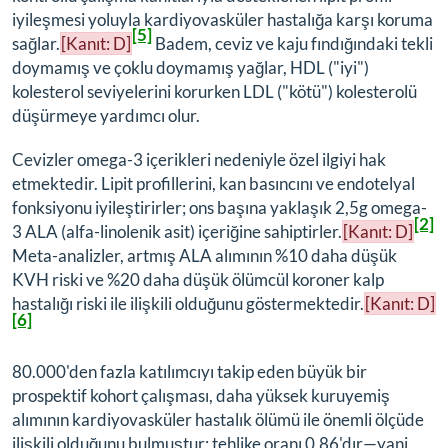
iyileşmesi yoluyla kardiyovasküler hastalığa karşı koruma
[5]
sağlar.
[Kanıt: D]
Badem, ceviz ve kaju fındığındaki tekli
doymamış ve çoklu doymamış yağlar, HDL ("iyi")
kolesterol seviyelerini korurken LDL ("kötü") kolesterolü
düşürmeye yardımcı olur.
Cevizler omega-3 içerikleri nedeniyle özel ilgiyi hak
etmektedir. Lipit profillerini, kan basıncını ve endotelyal
fonksiyonu iyileştirirler; ons başına yaklaşık 2,5g omega-
[2]
3 ALA (alfa-linolenik asit) içeriğine sahiptirler.
[Kanıt: D]
Meta-analizler, artmış ALA alımının %10 daha düşük
KVH riski ve %20 daha düşük ölümcül koroner kalp
hastalığı riski ile ilişkili olduğunu göstermektedir.
[Kanıt: D]
[6]
80.000'den fazla katılımcıyı takip eden büyük bir
prospektif kohort çalışması, daha yüksek kuruyemiş
alımının kardiyovasküler hastalık ölümü ile önemli ölçüde
ilişkili olduğunu bulmuştur; tehlike oranı 0,86'dır—yani