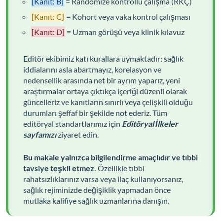
[Kanıt: B]
= Randomize kontrollü çalışma (RKÇ)
[Kanıt: C]
= Kohort veya vaka kontrol çalışması
[Kanıt: D]
= Uzman görüşü veya klinik kılavuz
Editör ekibimiz katı kurallara uymaktadır: sağlık
iddialarını asla abartmayız, korelasyon ve
nedensellik arasında net bir ayrım yaparız, yeni
araştırmalar ortaya çıktıkça içeriği düzenli olarak
güncelleriz ve kanıtların sınırlı veya çelişkili olduğu
durumları şeffaf bir şekilde not ederiz. Tüm
editöryal standartlarımız için
Editöryal İlkeler
sayfamızı
ziyaret edin.
Bu makale yalnızca bilgilendirme amaçlıdır ve tıbbi
tavsiye teşkil etmez.
Özellikle tıbbi
rahatsızlıklarınız varsa veya ilaç kullanıyorsanız,
sağlık rejiminizde değişiklik yapmadan önce
mutlaka kalifiye sağlık uzmanlarına danışın.