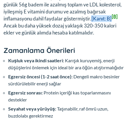
günlük 56g badem ile azalmış toplam ve LDL kolesterol,
iyileşmiş E vitamini durumu ve azalmış bağırsak
[8]
inflamasyonu dahil faydalar göstermiştir.
[Kanıt: B]
Ancak bu daha yüksek dozaj yaklaşık 320-350 kalori
ekler ve günlük alımda hesaba katılmalıdır.
Zamanlama Önerileri
Kuşluk veya ikindi saatleri:
Karışık kuruyemiş, enerji
düşüşlerini önlemek için ideal bir ara öğün atıştırmalığıdır
Egzersiz öncesi (1-2 saat önce):
Dengeli makro besinler
sürdürülebilir enerji sağlar
Egzersiz sonrası:
Protein içeriği kas toparlanmasını
destekler
Seyahat veya yürüyüş:
Taşınabilir, raf ömrü uzun,
buzdolabı gerektirmez