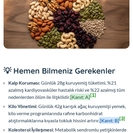
💡 Hemen Bilmeniz Gerekenler
Kalp Koruması:
Günlük 28g kuruyemiş tüketimi, %21
azalmış kardiyovasküler hastalık riski ve %22 azalmış tüm
[1]
nedenlerden ölüm ile ilişkilidir.
[Kanıt: A]
Kilo Yönetimi:
Günlük 42g karışık ağaç kuruyemişi yemek,
kilo verme programlarında rafine karbonhidrat
[3]
atıştırmalıklarına kıyasla tokluk hissini artırır.
[Kanıt: B]
Kolesterol İyileşmesi:
Metabolik sendromlu yetişkinlerde