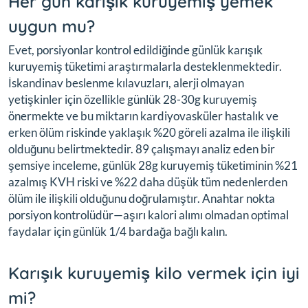
Her gün karışık kuruyemiş yemek
uygun mu?
Evet, porsiyonlar kontrol edildiğinde günlük karışık
kuruyemiş tüketimi araştırmalarla desteklenmektedir.
İskandinav beslenme kılavuzları, alerji olmayan
yetişkinler için özellikle günlük 28-30g kuruyemiş
önermekte ve bu miktarın kardiyovasküler hastalık ve
erken ölüm riskinde yaklaşık %20 göreli azalma ile ilişkili
olduğunu belirtmektedir. 89 çalışmayı analiz eden bir
şemsiye inceleme, günlük 28g kuruyemiş tüketiminin %21
azalmış KVH riski ve %22 daha düşük tüm nedenlerden
ölüm ile ilişkili olduğunu doğrulamıştır. Anahtar nokta
porsiyon kontrolüdür—aşırı kalori alımı olmadan optimal
faydalar için günlük 1/4 bardağa bağlı kalın.
Karışık kuruyemiş kilo vermek için iyi
mi?