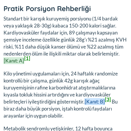
Pratik Porsiyon Rehberliği
Standart bir karışık kuruyemiş porsiyonu (1/4 bardak
veya yaklaşık 28-30g) kabaca 150-200 kalori sağlar.
Kardiyovasküler faydalar için, 89 çalışmayı kapsayan
şemsiye inceleme özellikle günlük 28g'ı %21 azalmış KVH
riski, %11 daha düşük kanser ölümü ve %22 azalmış tüm
nedenlerden ölüm ile ilişkili miktar olarak belirlemiştir.
[1]
[Kanıt: A]
Kilo yönetimi uygulamaları için, 24 haftalık randomize
kontrollü bir çalışma, günlük 42g karışık ağaç
kuruyemişinin rafine karbonhidrat atıştırmalıklarına
kıyasla tokluk hissini artırdığını ve kardiyovasküler
[3]
belirteçleri iyileştirdiğini göstermiştir.
[Kanıt: B]
Bu
biraz daha büyük porsiyon, iştah kontrolü faydaları
arayanlar için uygun olabilir.
Metabolik sendromlu yetişkinler, 12 hafta boyunca