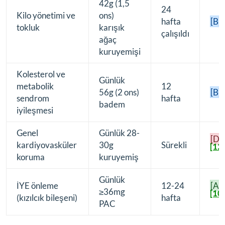
42g (1,5
24
Kilo yönetimi ve
ons)
[
hafta
[B]
tokluk
karışık
çalışıldı
ağaç
kuruyemişi
Kolesterol ve
Günlük
metabolik
12
[
56g (2 ons)
[B]
sendrom
hafta
badem
iyileşmesi
Genel
Günlük 28-
[D]
kardiyovasküler
30g
Sürekli
[12]
koruma
kuruyemiş
Günlük
İYE önleme
12-24
[A]
≥36mg
[10]
(kızılcık bileşeni)
hafta
PAC