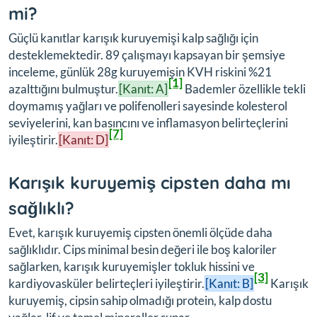
mi?
Güçlü kanıtlar karışık kuruyemişi kalp sağlığı için
desteklemektedir. 89 çalışmayı kapsayan bir şemsiye
inceleme, günlük 28g kuruyemişin KVH riskini %21
[1]
azalttığını bulmuştur.
[Kanıt: A]
Bademler özellikle tekli
doymamış yağları ve polifenolleri sayesinde kolesterol
seviyelerini, kan basıncını ve inflamasyon belirteçlerini
[7]
iyileştirir.
[Kanıt: D]
Karışık kuruyemiş cipsten daha mı
sağlıklı?
Evet, karışık kuruyemiş cipsten önemli ölçüde daha
sağlıklıdır. Cips minimal besin değeri ile boş kaloriler
sağlarken, karışık kuruyemişler tokluk hissini ve
[3]
kardiyovasküler belirteçleri iyileştirir.
[Kanıt: B]
Karışık
kuruyemiş, cipsin sahip olmadığı protein, kalp dostu