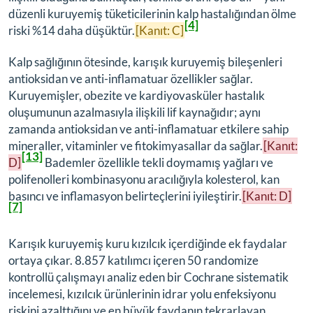
düzenli kuruyemiş tüketicilerinin kalp hastalığından ölme
[4]
riski %14 daha düşüktür.
[Kanıt: C]
Kalp sağlığının ötesinde, karışık kuruyemiş bileşenleri
antioksidan ve anti-inflamatuar özellikler sağlar.
Kuruyemişler, obezite ve kardiyovasküler hastalık
oluşumunun azalmasıyla ilişkili lif kaynağıdır; aynı
zamanda antioksidan ve anti-inflamatuar etkilere sahip
mineraller, vitaminler ve fitokimyasallar da sağlar.
[Kanıt:
[13]
D]
Bademler özellikle tekli doymamış yağları ve
polifenolleri kombinasyonu aracılığıyla kolesterol, kan
basıncı ve inflamasyon belirteçlerini iyileştirir.
[Kanıt: D]
[7]
Karışık kuruyemiş kuru kızılcık içerdiğinde ek faydalar
ortaya çıkar. 8.857 katılımcı içeren 50 randomize
kontrollü çalışmayı analiz eden bir Cochrane sistematik
incelemesi, kızılcık ürünlerinin idrar yolu enfeksiyonu
riskini azalttığını ve en büyük faydanın tekrarlayan