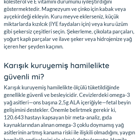
kolesterol ve E vitamini durumunu iyileştirdiğini
göstermektedir. Magnezyum ve çinko için kabak veya
ayçekirdeği ekleyin. Kuru meyve eklerseniz, küçük
miktarlarda kızılcık (İYE faydaları için) veya kuru üzüm
gibi şekersiz çeşitleri seçin. Şekerleme, çikolata parçaları,
yoğurt kaplı parçalar ve ilave şeker veya hidrojenize yağ
içeren her şeyden kaçının.
Karışık kuruyemiş hamilelikte
güvenli mi?
Karışık kuruyemiş hamilelikte ölçülü tüketildiğinde
genellikle güvenli ve besleyicidir. Cevizlerdeki omega-3
yağ asitleri—ons başına 2,5g ALA içeriğiyle—fetal beyin
gelişimini destekler. Önemle belirtmek gerekir ki,
120.643 hastayı kapsayan bir meta-analiz, gıda
kaynaklarından alınan omega-3 çoklu doymamış yağ
asitlerinin artmış kanama riski ile ilişkili olmadığını, yaygın
hamilelik endişelerini ele alarak doğrulamıştır. Hamile