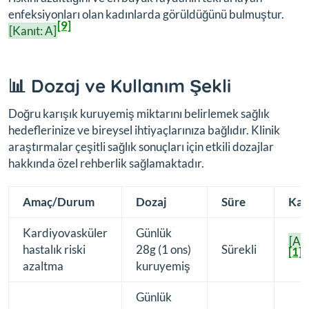
enfeksiyonları olan kadınlarda görüldüğünü bulmuştur.
[9]
[Kanıt: A]
📊 Dozaj ve Kullanım Şekli
Doğru karışık kuruyemiş miktarını belirlemek sağlık
hedeflerinize ve bireysel ihtiyaçlarınıza bağlıdır. Klinik
araştırmalar çeşitli sağlık sonuçları için etkili dozajlar
hakkında özel rehberlik sağlamaktadır.
Amaç/Durum
Dozaj
Süre
Kan
Kardiyovasküler
Günlük
[A]
hastalık riski
28g (1 ons)
Sürekli
[1]
azaltma
kuruyemiş
Günlük