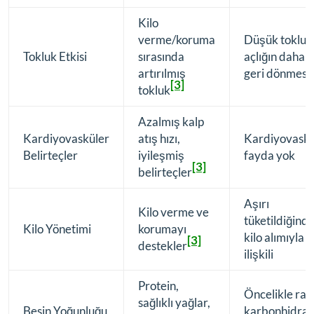
Kilo
verme/koruma
Düşük tokluk
Tokluk Etkisi
sırasında
açlığın daha hı
artırılmış
geri dönmesi
[3]
tokluk
Azalmış kalp
Kardiyovasküler
atış hızı,
Kardiyovaskü
Belirteçler
iyileşmiş
fayda yok
[3]
belirteçler
Aşırı
Kilo verme ve
tüketildiğind
Kilo Yönetimi
korumayı
kilo alımıyla
[3]
destekler
ilişkili
Protein,
Öncelikle raf
sağlıklı yağlar,
Besin Yoğunluğu
karbonhidratl