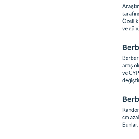
Araştır
tarafın
Özellik
ve günü
Berb
Berberi
artış 
ve CYP2
değişti
Berb
Randomi
cm azal
Bunlar,