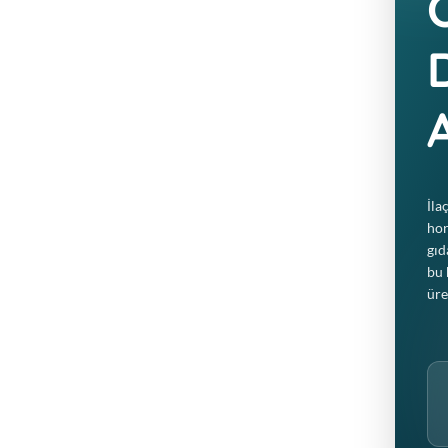
GLP-1 Mekanizması
A
Ozempic, tokluk hissi veren GLP-1 horm
stratejiler ise vücudunuzun kendi GLP-
İla
odaklanır.
hor
gıd
bu 
Bilimsel Temel
üre