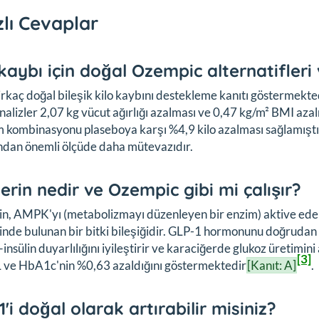
zlı Cevaplar
 kaybı için doğal Ozempic alternatifleri
irkaç doğal bileşik kilo kaybını destekleme kanıtı göstermekt
alizler 2,07 kg vücut ağırlığı azalması ve 0,47 kg/m² BMI aza
m kombinasyonu plaseboya karşı %4,9 kilo azalması sağlamıştı
ından önemli ölçüde daha mütevazıdır.
erin nedir ve Ozempic gibi mi çalışır?
n, AMPK'yı (metabolizmayı düzenleyen bir enzim) aktive ede
rinde bulunan bir bitki bileşiğidir. GLP-1 hormonunu doğrudan t
—insülin duyarlılığını iyileştirir ve karaciğerde glukoz üretimin
[3]
 ve HbA1c'nin %0,63 azaldığını göstermektedir
[Kanıt: A]
.
'i doğal olarak artırabilir misiniz?