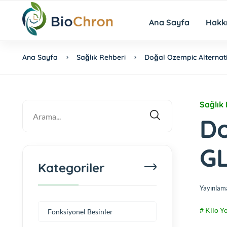
Ana Sayfa
Hakk
Ana Sayfa
Sağlık Rehberi
Doğal Ozempic Alternatifl
Sağlık
Do
GL
Kategoriler
Yayınlam
# Kilo Y
Fonksiyonel Besinler