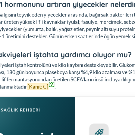
1 hormonunu artıran yiyecekler nelerdi
algısını teşvik eden yiyecekler arasında, bağırsak bakteriler
r üreten yüksek lifli kaynaklar (yulaf, fasulye, mercimek, seb
yiyecekler (yumurta, balık, yağsız etler, peynir altı suyu protei
1 üretimini destekler. Günün erken saatlerinde öğün yemek s
takviyeleri iştahta yardımcı oluyor mu?
viyeleri iştah kontrolünü ve kilo kaybını destekleyebilir. Gl
sı, 180 gün boyunca plaseboya karşı %4,9 kilo azalması ve %1
 lif fermantasyonundan üretilen SCFA'ların insülin duyarlılığı
[9]
lanmaktadır
[Kanıt: C]
.
SAĞLIK REHBERI