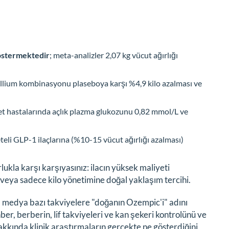
 göstermektedir
; meta-analizler 2,07 kg vücut ağırlığı
yllium kombinasyonu plaseboya karşı %4,9 kilo azalması ve
et hastalarında açlık plazma glukozunu 0,82 mmol/L ve
eli GLP-1 ilaçlarına (%10-15 vücut ağırlığı azalması)
ukla karşı karşıyasınız: ilacın yüksek maliyeti
arı veya sadece kilo yönetimine doğal yaklaşım tercihi.
yal medya bazı takviyelere "doğanın Ozempic'i" adını
r, berberin, lif takviyeleri ve kan şekeri kontrolünü ve
 hakkında klinik araştırmaların gerçekte ne gösterdiğini