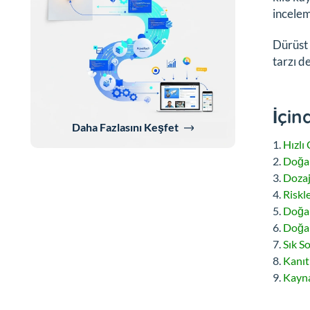
incelem
Dürüst 
tarzı d
İçin
Daha Fazlasını Keşfet
Hızlı
Doğal
Dozaj
Riskle
Doğal
Doğal
Sık S
Kanıt
Kayna