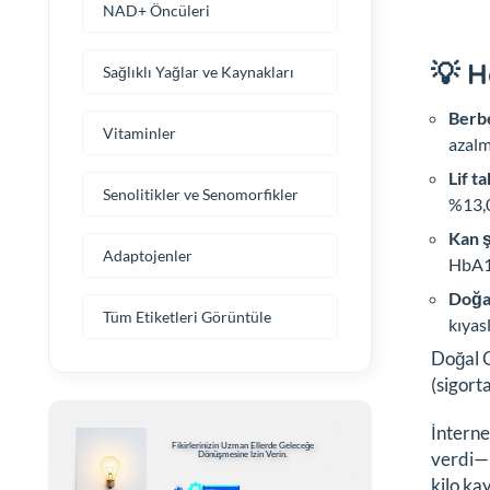
NAD+ Öncüleri
💡 H
Sağlıklı Yağlar ve Kaynakları
Berbe
Vitaminler
azalm
Lif t
Senolitikler ve Senomorfikler
%13,0
Kan ş
Adaptojenler
HbA1c
Doğal
Tüm Etiketleri Görüntüle
kıyas
Doğal O
(sigort
İnterne
Fikirlerinizin Uzman Ellerde Geleceğe
verdi—p
Dönüşmesine İzin Verin.
kilo ka