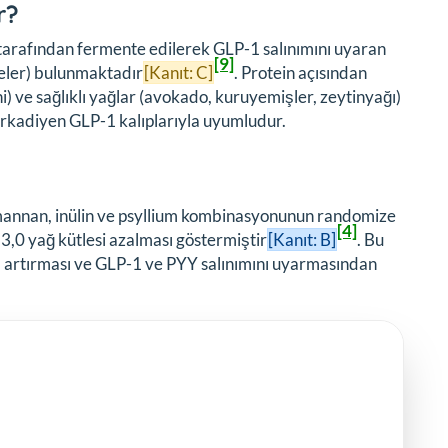
r?
i tarafından fermente edilerek GLP-1 salınımını uyaran
[9]
zeler) bulunmaktadır
[Kanıt: C]
. Protein açısından
ni) ve sağlıklı yağlar (avokado, kuruyemişler, zeytinyağı)
irkadiyen GLP-1 kalıplarıyla uyumludur.
ukomannan, inülin ve psyllium kombinasyonunun randomize
[4]
3,0 yağ kütlesi azalması göstermiştir
[Kanıt: B]
. Bu
nı artırması ve GLP-1 ve PYY salınımını uyarmasından