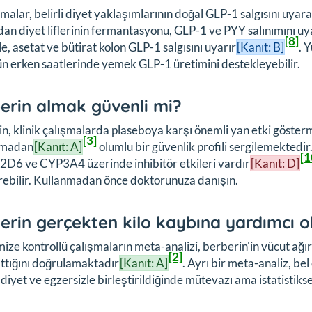
malar, belirli diyet yaklaşımlarının doğal GLP-1 salgısını uya
dan diyet liflerinin fermantasyonu, GLP-1 ve PYY salınımını uyar
[8]
le, asetat ve bütirat kolon GLP-1 salgısını uyarır
[Kanıt: B]
. 
n erken saatlerinde yemek GLP-1 üretimini destekleyebilir.
erin almak güvenli mi?
n, klinik çalışmalarda plaseboya karşı önemli yan etki göste
[3]
olmadan
[Kanıt: A]
olumlu bir güvenlik profili sergilemektedi
[1
D6 ve CYP3A4 üzerinde inhibitör etkileri vardır
[Kanıt: D]
rebilir. Kullanmadan önce doktorunuza danışın.
erin gerçekten kilo kaybına yardımcı 
ze kontrollü çalışmaların meta-analizi, berberin'in vücut ağırl
[2]
ttığını doğrulamaktadır
[Kanıt: A]
. Ayrı bir meta-analiz, be
 diyet ve egzersizle birleştirildiğinde mütevazı ama istatistikse