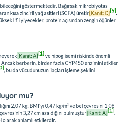
rabileceğini göstermektedir. Bağırsak mikrobiyotası
[9]
an kısa zincirli yağ asitleri (SCFA) üretir
[Kanıt: C]
.
Yüksek lifli yiyecekler, protein açısından zengin öğünler
[1]
rmeyerek
[Kanıt: A]
ve hipoglisemi riskinde önemli
r. Ancak berberin, birden fazla CYP450 enzimini etkiler
0]
, bu da vücudunuzun ilaçları işleme şeklini
oluyor mu?
ığını 2,07 kg, BMI'yı 0,47 kg/m² ve bel çevresini 1,08
[1]
l çevresinin 3,27 cm azaldığını bulmuştur
[Kanıt: A]
.
l olarak anlamlı etkilerdir.