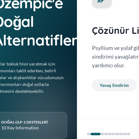
Ozempic'e
Doğal
Çözünür Li
lternatifler
onunu taklit eder. Doğal
Psyllium ve yulaf gi
1 üretimini artırmaya
sindirimi yavaşlatı
çlar tokluk hissi yaratmak için
yardımcı olur.
monları taklit ederken, belirli
alar ve alışkanlıklar vücudunuzun
hormonları doğal yollarla
Yavaş Sindirim
tmesini destekleyebilir.
DOĞAL GLP-1 DESTEKLERI
10 Key Information