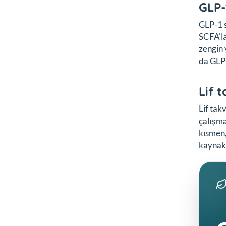
GLP-
GLP-1 s
SCFA'la
zengin 
da GLP-
Lif 
Lif tak
çalışma
kısmen,
kaynak