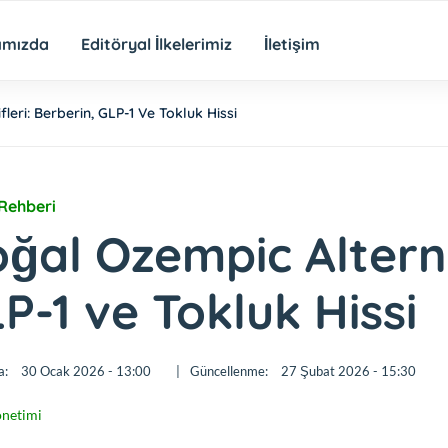
ımızda
Editöryal İlkelerimiz
İletişim
eri: Berberin, GLP-1 Ve Tokluk Hissi
 Rehberi
ğal Ozempic Alterna
P-1 ve Tokluk Hissi
a:
30 Ocak 2026 - 13:00
|
Güncellenme:
27 Şubat 2026 - 15:30
önetimi