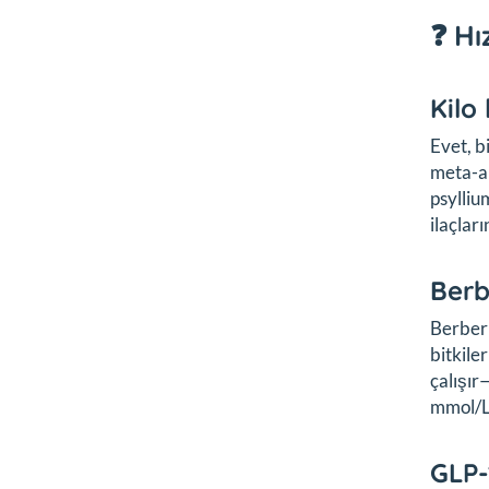
❓ Hı
Kilo
Evet, b
meta-an
psylliu
ilaçlar
Berb
Berberi
bitkile
çalışır
mmol/L
GLP-1