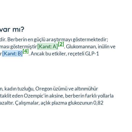
 var mı?
edir. Berberin en güçlü araştırmayı göstermektedir;
[2]
lması göstermiştir
[Kanıt: A]
. Glukomannan, inülin ve
[4]
r
[Kanıt: B]
. Ancak bu etkiler, reçeteli GLP-1
n, kadın tuzluğu, Oregon üzümü ve altınmühür
aklit eden Ozempic'in aksine, berberin farklı yollarla
i azaltır. Çalışmalar, açlık plazma glukozunun 0,82