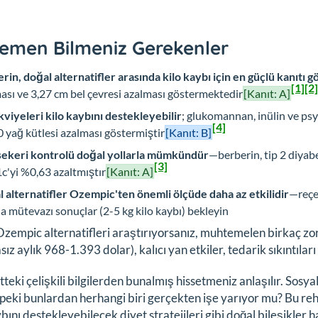
emen Bilmeniz Gerekenler
rin, doğal alternatifler arasında kilo kaybı için en güçlü kanıtı
[1]
[2]
ası ve 3,27 cm bel çevresi azalması göstermektedir
[Kanıt: A]
akviyeleri kilo kaybını destekleyebilir
; glukomannan, inülin ve ps
[4]
 yağ kütlesi azalması göstermiştir
[Kanıt: B]
ekeri kontrolü doğal yollarla mümkündür
—berberin, tip 2 diyab
[3]
'yi %0,63 azaltmıştır
[Kanıt: A]
 alternatifler Ozempic'ten önemli ölçüde daha az etkilidir
—reçet
la mütevazı sonuçlar (2-5 kg kilo kaybı) bekleyin
zempic alternatifleri araştırıyorsanız, muhtemelen birkaç zorl
asız aylık 968-1.393 dolar), kalıcı yan etkiler, tedarik sıkıntıl
tteki çelişkili bilgilerden bunalmış hissetmeniz anlaşılır. Sos
eki bunlardan herhangi biri gerçekten işe yarıyor mu? Bu rehbe
ybını destekleyebilecek diyet stratejileri gibi doğal bileşikler