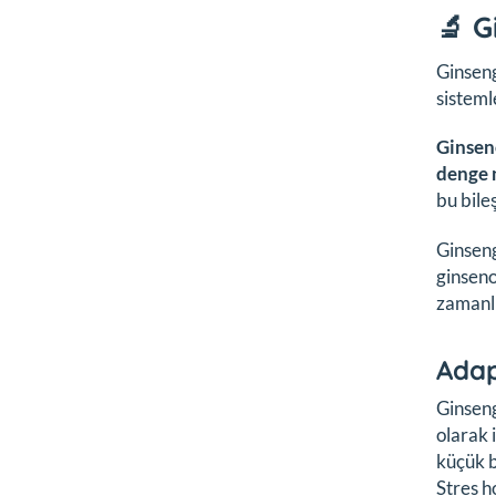
🔬 G
Ginseng
sisteml
Ginsen
denge 
bu bile
Ginsengi
ginsenos
zamanlı
Adap
Ginseng
olarak 
küçük b
Stres h