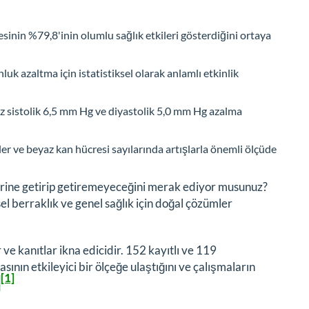
sinin %79,8'inin olumlu sağlık etkileri gösterdiğini ortaya
k azaltma için istatistiksel olarak anlamlı etkinlik
liz sistolik 6,5 mm Hg ve diyastolik 5,0 mm Hg azalma
r ve beyaz kan hücresi sayılarında artışlarla önemli ölçüde
 yerine getirip getiremeyeceğini merak ediyor musunuz?
sel berraklık ve genel sağlık için doğal çözümler
 ve kanıtlar ikna edicidir. 152 kayıtlı ve 119
ının etkileyici bir ölçeğe ulaştığını ve çalışmaların
[1]