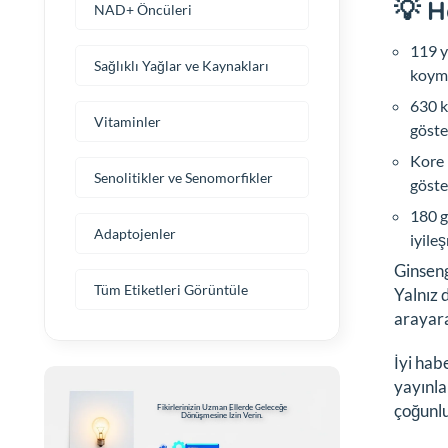
💡 H
NAD+ Öncüleri
119 y
Sağlıklı Yağlar ve Kaynakları
koym
630 k
Vitaminler
göste
Kore 
Senolitikler ve Senomorfikler
göste
180 g
Adaptojenler
iyile
Ginseng
Tüm Etiketleri Görüntüle
Yalnız 
arayara
İyi hab
yayınla
çoğunlu
Fikirlerinizin Uzman Ellerde Geleceğe
Dönüşmesine İzin Verin.