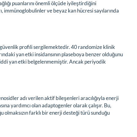
ğlığı puanlarını önemli ölçüde iyileştirdiğini
ı, immünoglobulinler ve beyaz kan hücresi sayılarında
 güvenlik profili sergilemektedir. 40 randomize klinik
ındaki yan etki insidansının plaseboya benzer olduğunu
iddi yan etki belgelenmemiştir. Ancak periyodik
sidler adı verilen aktif bileşenleri aracılığıyla enerji
ına yardımcı olan adaptogenler olarak çalışır. Bu,
u olmaksızın farklı bir enerji desteği türü sunduğu