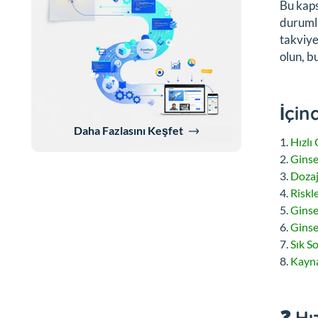
Bu kaps
durumla
takviye
olun, b
İçin
Daha Fazlasını Keşfet
Hızlı
Ginse
Dozaj
Riskle
Ginse
Ginse
Sık S
Kayna
❓ Hı