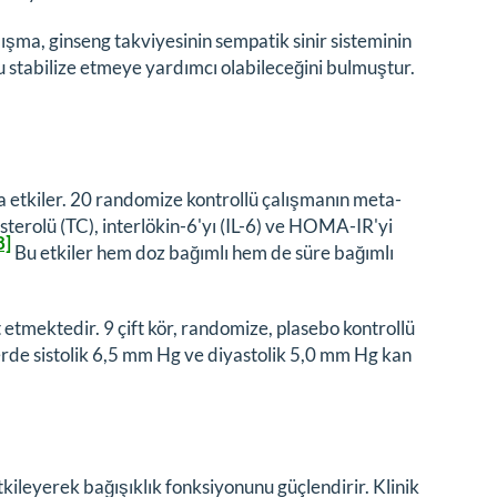
lışma, ginseng takviyesinin sempatik sinir sisteminin
nu stabilize etmeye yardımcı olabileceğini bulmuştur.
a etkiler. 20 randomize kontrollü çalışmanın meta-
esterolü (TC), interlökin-6'yı (IL-6) ve HOMA-IR'yi
8]
Bu etkiler hem doz bağımlı hem de süre bağımlı
 etmektedir. 9 çift kör, randomize, plasebo kontrollü
erde sistolik 6,5 mm Hg ve diyastolik 5,0 mm Hg kan
etkileyerek bağışıklık fonksiyonunu güçlendirir. Klinik