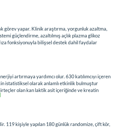
ak görev yapar. Klinik araştırma, yorgunluk azaltma,
stemi güçlendirme, azaltılmış açlık plazma glikoz
za fonksiyonuyla bilişsel destek dahil faydalar
erjiyi artırmaya yardımcı olur. 630 katılımcıyı içeren
 istatistiksel olarak anlamlı etkinlik bulmuştur
irteçler olan kan laktik asit içeriğinde ve kreatin
]
ir. 119 kişiyle yapılan 180 günlük randomize, çift kör,