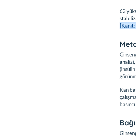
63 yüks
stabili
[Kanıt:
Meta
Ginseng
analizi
(insüli
görünm
Kan bas
çalışma
basıncı
Bağı
Ginseng