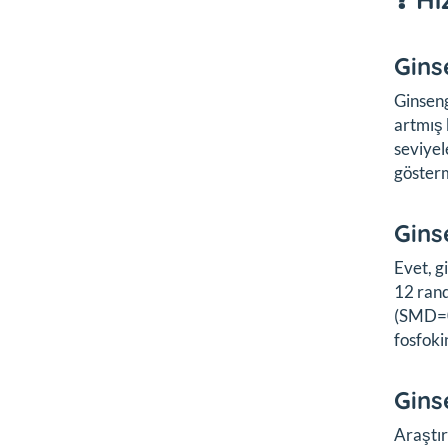
Gins
Ginseng
artmış 
seviyel
göster
Gins
Evet, g
12 rand
(SMD=0,
fosfoki
Gins
Araştır