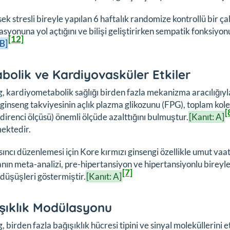
ek stresli bireyle yapılan 6 haftalık randomize kontrollü bir ça
zasyonuna yol açtığını ve bilişi geliştirirken sempatik fonksiyo
[12]
 B]
bolik ve Kardiyovasküler Etkiler
, kardiyometabolik sağlığı birden fazla mekanizma aracılığıyl
, ginseng takviyesinin açlık plazma glikozunu (FPG), toplam kol
[
n direnci ölçüsü) önemli ölçüde azalttığını bulmuştur.
[Kanıt: A]
ektedir.
ıncı düzenlemesi için Kore kırmızı ginsengi özellikle umut vaat
nın meta-analizi, pre-hipertansiyon ve hipertansiyonlu bireyl
[7]
 düşüşleri göstermiştir.
[Kanıt: A]
şıklık Modülasyonu
, birden fazla bağışıklık hücresi tipini ve sinyal moleküllerini 