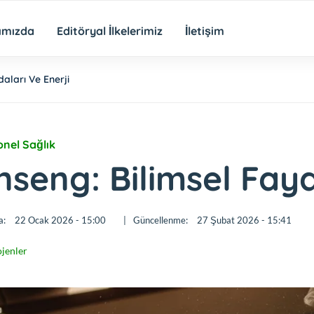
ımızda
Editöryal İlkelerimiz
İletişim
aları Ve Enerji
onel Sağlık
nseng: Bilimsel Fayd
a:
22 Ocak 2026 - 15:00
|
Güncellenme:
27 Şubat 2026 - 15:41
jenler