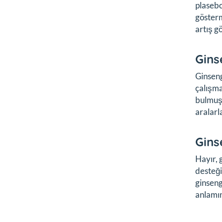
plasebo
gösterm
artış g
Gins
Ginseng
çalışma
bulmuşt
aralarl
Gins
Hayır, 
desteği
ginseng
anlamın