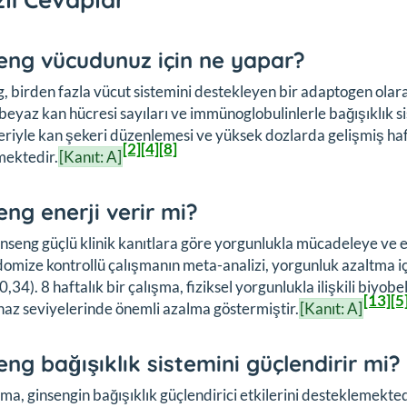
eng vücudunuz için ne yapar?
, birden fazla vücut sistemini destekleyen bir adaptogen olar
beyaz kan hücresi sayıları ve immünoglobulinlerle bağışıklık si
eriyle kan şekeri düzenlemesi ve yüksek dozlarda gelişmiş hafı
[2]
[4]
[8]
mektedir.
[Kanıt: A]
eng enerji verir mi?
inseng güçlü klinik kanıtlara göre yorgunlukla mücadeleye ve en
omize kontrollü çalışmanın meta-analizi, yorgunluk azaltma için
34). 8 haftalık bir çalışma, fiziksel yorgunlukla ilişkili biyobel
[13]
[5
naz seviyelerinde önemli azalma göstermiştir.
[Kanıt: A]
eng bağışıklık sistemini güçlendirir mi?
ma, ginsengin bağışıklık güçlendirici etkilerini desteklemekted