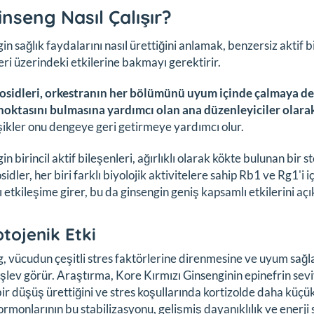
inseng Nasıl Çalışır?
in sağlık faydalarını nasıl ürettiğini anlamak, benzersiz aktif
eri üzerindeki etkilerine bakmayı gerektirir.
osidleri, orkestranın her bölümünü uyum içinde çalmaya dev
noktasını bulmasına yardımcı olan ana düzenleyiciler olar
şikler onu dengeye geri getirmeye yardımcı olur.
n birincil aktif bileşenleri, ağırlıklı olarak kökte bulunan bir s
idler, her biri farklı biyolojik aktivitelere sahip Rb1 ve Rg1'i i
 etkileşime girer, bu da ginsengin geniş kapsamlı etkilerini açı
tojenik Etki
, vücudun çeşitli stres faktörlerine direnmesine ve uyum sağ
işlev görür. Araştırma, Kore Kırmızı Ginsenginin epinefrin sev
ir düşüş ürettiğini ve stres koşullarında kortizolde daha küçük
ormonlarının bu stabilizasyonu, gelişmiş dayanıklılık ve enerji