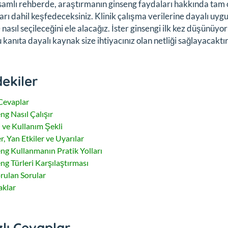
amlı rehberde, araştırmanın ginseng faydaları hakkında tam ol
rı dahil keşfedeceksiniz. Klinik çalışma verilerine dayalı uygun
 nasıl seçileceğini ele alacağız. İster ginsengi ilk kez düşünüyo
u kanıta dayalı kaynak size ihtiyacınız olan netliği sağlayacaktır
dekiler
 Cevaplar
ng Nasıl Çalışır
 ve Kullanım Şekli
r, Yan Etkiler ve Uyarılar
ng Kullanmanın Pratik Yolları
ng Türleri Karşılaştırması
orulan Sorular
klar
zlı Cevaplar