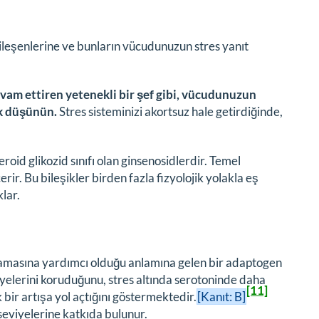
 bileşenlerine ve bunların vücudunuzun stres yanıt
am ettiren yetenekli bir şef gibi, vücudunuzun
ak düşünün.
Stres sisteminizi akortsuz hale getirdiğinde,
teroid glikozid sınıfı olan ginsenosidlerdir. Temel
çerir. Bu bileşikler birden fazla fizyolojik yolakla eş
klar.
lamasına yardımcı olduğu anlamına gelen bir adaptogen
iyelerini koruduğunu, stres altında serotoninde daha
[11]
 bir artışa yol açtığını göstermektedir.
[Kanıt: B]
 seviyelerine katkıda bulunur.