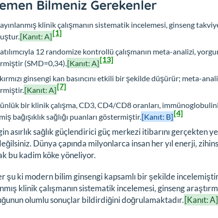
emen Bilmeniz Gerekenler
ayınlanmış klinik çalışmanın sistematik incelemesi, ginseng takviye
[1]
uştur.
[Kanıt: A]
atılımcıyla 12 randomize kontrollü çalışmanın meta-analizi, yorgunlu
[13]
rmiştir (SMD=0,34).
[Kanıt: A]
kırmızı ginsengi kan basıncını etkili bir şekilde düşürür; meta-ana
[7]
rmiştir.
[Kanıt: A]
ünlük bir klinik çalışma, CD3, CD4/CD8 oranları, immünoglobulinle
[4]
şmiş bağışıklık sağlığı puanları göstermiştir.
[Kanıt: B]
in asırlık sağlık güçlendirici güç merkezi itibarını gerçekten
değilsiniz. Dünya çapında milyonlarca insan her yıl enerji, zihin
k bu kadim köke yöneliyor.
er şu ki modern bilim ginsengi kapsamlı bir şekilde incelemiştir
nmış klinik çalışmanın sistematik incelemesi, ginseng araştırmas
ğunun olumlu sonuçlar bildirdiğini doğrulamaktadır.
[Kanıt: A]