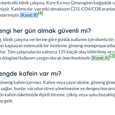
 kontrollü klinik çalışma, Kore Kırmızı Ginsenginin bağışıklık sa
iştir. Katılımcılar, yan etki olmaksızın CD3, CD4/CD8 oranlar
[4]
östermiştir.
[Kanıt: B]
engi her gün almak güvenli mi?
, klinik çalışma verilerine göre günlük kullanım için olumlu bir
yı kapsayan sistematik bir inceleme, ginseng monopreparatlar
ur. Tüm çalışmalarda yalnızca 135 küçük olay bildirilmiş ve c
[3]
a döngüsel kullanım yaygın olarak önerilmektedir.
[Kanıt: A]
engde kafein var mı?
ginseng kafein içermez. Kahve veya çayın aksine, ginseng ginseno
 sağlar; bunlar vücudun stresi yönetmesine ve dengeyi korumas
in kafein tüketimiyle ilişkili titreme, çöküş veya uyku bozukluğ
a gelir.