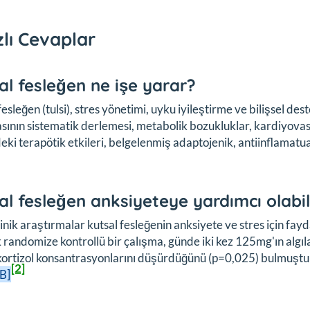
zlı Cevaplar
al fesleğen ne işe yarar?
esleğen (tulsi), stres yönetimi, uyku iyileştirme ve bilişsel dest
sının sistematik derlemesi, metabolik bozukluklar, kardiyovaskü
eki terapötik etkileri, belgelenmiş adaptojenik, antiinflamat
al fesleğen anksiyeteye yardımcı olabil
linik araştırmalar kutsal fesleğenin anksiyete ve stres için fay
k randomize kontrollü bir çalışma, günde iki kez 125mg'ın algıl
kortizol konsantrasyonlarını düşürdüğünü (p=0,025) bulmuştur; 
[2]
 B]