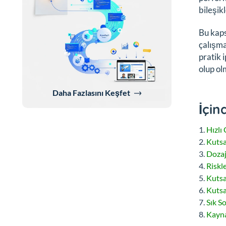
bileşik
Bu kaps
çalışma
pratik 
olup ol
Daha Fazlasını Keşfet
İçin
Hızlı
Kutsa
Dozaj
Riskl
Kutsa
Kutsa
Sık S
Kayna