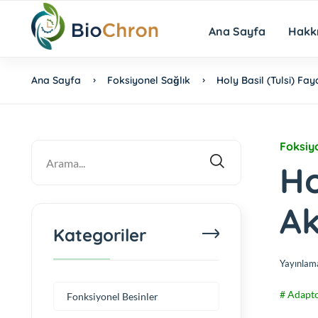
Ana Sayfa
Hakk
Ana Sayfa
Foksiyonel Sağlık
Holy Basil (Tulsi) Fay
Foksiy
Ho
Ak
Kategoriler
Yayınlam
# Adapto
Fonksiyonel Besinler