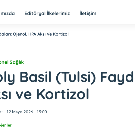
ımızda
Editöryal İlkelerimiz
İletişim
daları: Öjenol, HPA Aksı Ve Kortizol
onel Sağlık
ly Basil (Tulsi) Fay
sı ve Kortizol
a:
12 Mayıs 2026 - 15:00
jenler