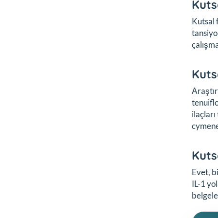
Kuts
Kutsal 
tansiyo
çalışma
Kuts
Araştır
tenuifl
ilaçlar
cymene)
Kuts
Evet, b
IL-1 yo
belgele