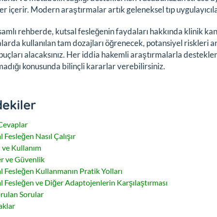
ler içerir. Modern araştırmalar artık geleneksel tıp uygulayıcıl
amlı rehberde, kutsal fesleğenin faydaları hakkında klinik kan
larda kullanılan tam dozajları öğrenecek, potansiyel riskleri an
ipuçları alacaksınız. Her iddia hakemli araştırmalarla destekle
madığı konusunda bilinçli kararlar verebilirsiniz.
dekiler
 Cevaplar
l Fesleğen Nasıl Çalışır
 ve Kullanım
er ve Güvenlik
l Fesleğen Kullanmanın Pratik Yolları
l Fesleğen ve Diğer Adaptojenlerin Karşılaştırması
orulan Sorular
klar