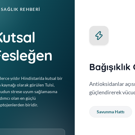
SAĞLIK REHBERI
Kutsal
Fesleğen
Bağışıklık
lerce yıldır Hindistan'da kutsal bir
kortizol seviyelerini
Antioksidanlar açıs
a kaynağı olarak görülen Tulsi,
arşı direnç geliştirir.
udun strese uyum sağlamasına
güçlendirerek vücud
dımcı olan en güçlü
ptojenlerden biridir.
Savunma Hattı