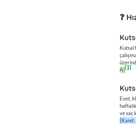
❓ Hı
Kuts
Kutsal f
çalışma
üzerind
[1]
A]
Kuts
Evet, k
haftalı
ve saç 
[Kanıt: