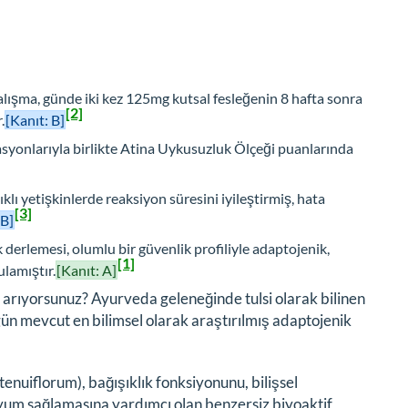
lışma, günde iki kez 125mg kutsal fesleğenin 8 hafta sonra
[2]
.
[Kanıt: B]
asyonlarıyla birlikte Atina Uykusuzluk Ölçeği puanlarında
ı yetişkinlerde reaksiyon süresini iyileştirmiş, hata
[3]
 B]
 derlemesi, olumlu bir güvenlik profiliyle adaptojenik,
[1]
lamıştır.
[Kanıt: A]
u arıyorsunuz? Ayurveda geleneğinde tulsi olarak bilinen
gün mevcut en bilimsel olarak araştırılmış adaptojenik
tenuiflorum
), bağışıklık fonksiyonunu, bilişsel
yum sağlamasına yardımcı olan benzersiz biyoaktif