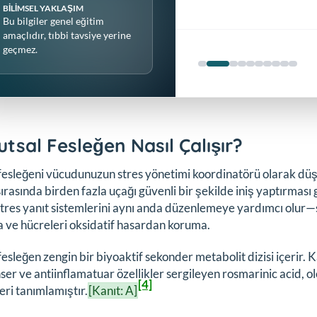
BILIMSEL YAKLAŞIM
Bu bilgiler genel eğitim
amaçlıdır, tıbbi tavsiye yerine
geçmez.
utsal Fesleğen Nasıl Çalışır?
fesleğeni vücudunuzun stres yönetimi koordinatörü olarak düşü
 sırasında birden fazla uçağı güvenli bir şekilde iniş yaptırması
 stres yanıt sistemlerini aynı anda düzenlemeye yardımcı olur—s
 ve hücreleri oksidatif hasardan koruma.
fesleğen zengin bir biyoaktif sekonder metabolit dizisi içerir.
ser ve antiinflamatuar özellikler sergileyen rosmarinic acid, olea
[4]
leri tanımlamıştır.
[Kanıt: A]