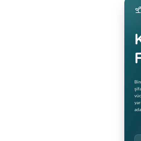
Stres Yönetimi
Bin
Güçlü bir adaptojen olan Tulsi, vücudun 
şif
dengeleyerek zihinsel ve fiziksel strese k
vüc
yar
ada
Doğal Sakinleştirici