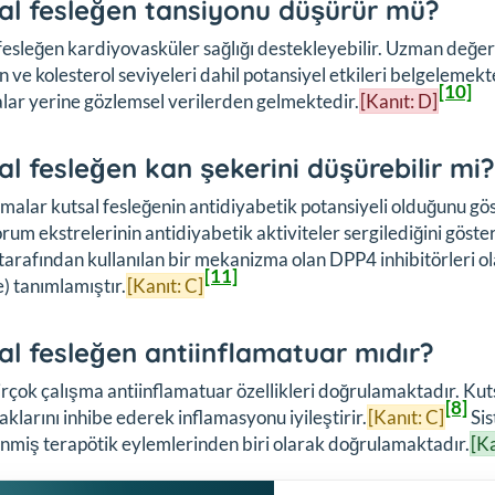
al fesleğen tansiyonu düşürür mü?
fesleğen kardiyovasküler sağlığı destekleyebilir. Uzman değerle
n ve kolesterol seviyeleri dahil potansiyel etkileri belgelemekt
[10]
lar yerine gözlemsel verilerden gelmektedir.
[Kanıt: D]
al fesleğen kan şekerini düşürebilir mi?
malar kutsal fesleğenin antidiyabetik potansiyeli olduğunu g
orum ekstrelerinin antidiyabetik aktiviteler sergilediğini göst
ı tarafından kullanılan bir mekanizma olan DPP4 inhibitörleri ol
[11]
 tanımlamıştır.
[Kanıt: C]
al fesleğen antiinflamatuar mıdır?
irçok çalışma antiinflamatuar özellikleri doğrulamaktadır. Kut
[8]
laklarını inhibe ederek inflamasyonu iyileştirir.
[Kanıt: C]
Sis
nmiş terapötik eylemlerinden biri olarak doğrulamaktadır.
[Ka