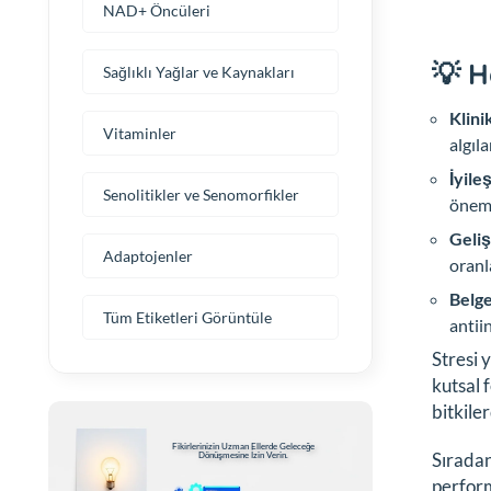
NAD+ Öncüleri
💡 H
Sağlıklı Yağlar ve Kaynakları
Klini
Vitaminler
algıl
İyile
Senolitikler ve Senomorfikler
öneml
Geliş
Adaptojenler
oranl
Belge
Tüm Etiketleri Görüntüle
antii
Stresi 
kutsal 
bitkiler
Fikirlerinizin Uzman Ellerde Geleceğe
Sıradan
Dönüşmesine İzin Verin.
perform