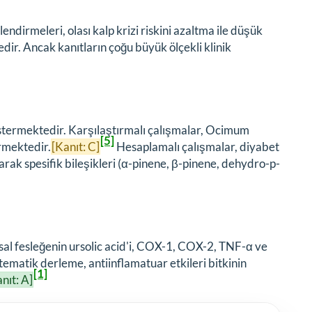
ndirmeleri, olası kalp krizi riskini azaltma ile düşük
edir. Ancak kanıtların çoğu büyük ölçekli klinik
östermektedir. Karşılaştırmalı çalışmalar, Ocimum
[5]
ermektedir.
[Kanıt: C]
Hesaplamalı çalışmalar, diyabet
arak spesifik bileşikleri (α-pinene, β-pinene, dehydro-p-
sal fesleğenin ursolic acid'i, COX-1, COX-2, TNF-α ve
tematik derleme, antiinflamatuar etkileri bitkinin
[1]
nıt: A]