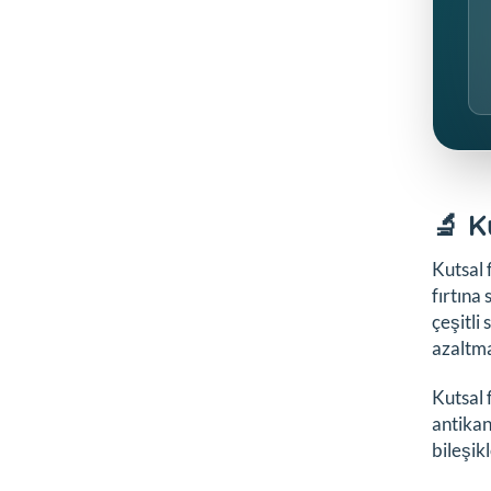
🔬 K
Kutsal 
fırtına
çeşitli
azaltma
Kutsal 
antikan
bileşik