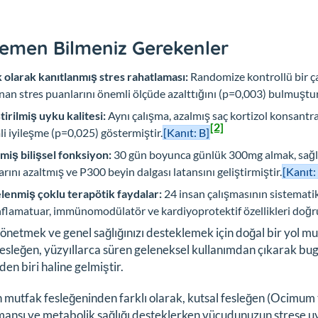
emen Bilmeniz Gerekenler
k olarak kanıtlanmış stres rahatlaması:
Randomize kontrollü bir ça
anan stres puanlarını önemli ölçüde azalttığını (p=0,003) bulmuştur
ştirilmiş uyku kalitesi:
Aynı çalışma, azalmış saç kortizol konsantr
[2]
i iyileşme (p=0,025) göstermiştir.
[Kanıt: B]
miş bilişsel fonksiyon:
30 gün boyunca günlük 300mg almak, sağlıkl
arını azaltmış ve P300 beyin dalgası latansını geliştirmiştir.
[Kanıt:
lenmiş çoklu terapötik faydalar:
24 insan çalışmasının sistematik
nflamatuar, immünomodülatör ve kardiyoprotektif özellikleri doğru
yönetmek ve genel sağlığınızı desteklemek için doğal bir yol m
fesleğen, yüzyıllarca süren geleneksel kullanımdan çıkarak bu
den biri haline gelmiştir.
 mutfak fesleğeninden farklı olarak, kutsal fesleğen (
Ocimum 
ansı ve metabolik sağlığı desteklerken vücudunuzun strese u