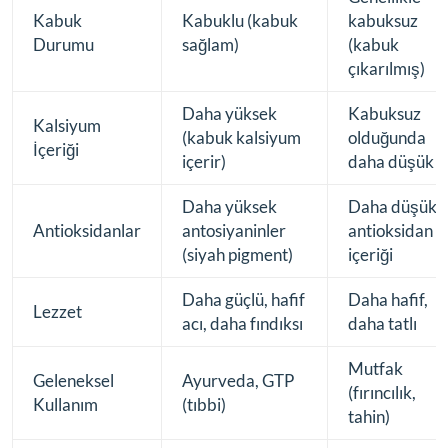
Kabuk
Kabuklu (kabuk
kabuksuz
Durumu
sağlam)
(kabuk
çıkarılmış)
Daha yüksek
Kabuksuz
Kalsiyum
(kabuk kalsiyum
olduğunda
İçeriği
içerir)
daha düşük
Daha yüksek
Daha düşük
Antioksidanlar
antosiyaninler
antioksidan
(siyah pigment)
içeriği
Daha güçlü, hafif
Daha hafif,
Lezzet
acı, daha fındıksı
daha tatlı
Mutfak
Geleneksel
Ayurveda, GTP
(fırıncılık,
Kullanım
(tıbbi)
tahin)