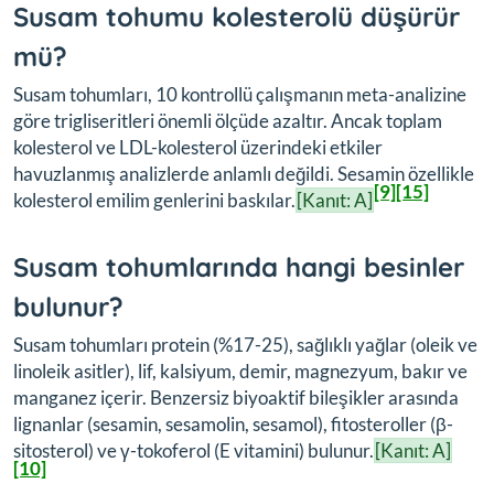
Susam tohumu kolesterolü düşürür
mü?
Susam tohumları, 10 kontrollü çalışmanın meta-analizine
göre trigliseritleri önemli ölçüde azaltır. Ancak toplam
kolesterol ve LDL-kolesterol üzerindeki etkiler
havuzlanmış analizlerde anlamlı değildi. Sesamin özellikle
[9]
[15]
kolesterol emilim genlerini baskılar.
[Kanıt: A]
Susam tohumlarında hangi besinler
bulunur?
Susam tohumları protein (%17-25), sağlıklı yağlar (oleik ve
linoleik asitler), lif, kalsiyum, demir, magnezyum, bakır ve
manganez içerir. Benzersiz biyoaktif bileşikler arasında
lignanlar (sesamin, sesamolin, sesamol), fitosteroller (β-
sitosterol) ve γ-tokoferol (E vitamini) bulunur.
[Kanıt: A]
[10]