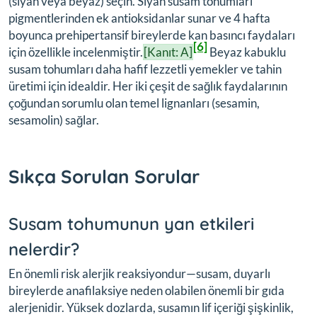
(siyah veya beyaz) seçin. Siyah susam tohumları
pigmentlerinden ek antioksidanlar sunar ve 4 hafta
boyunca prehipertansif bireylerde kan basıncı faydaları
[6]
için özellikle incelenmiştir.
[Kanıt: A]
Beyaz kabuklu
susam tohumları daha hafif lezzetli yemekler ve tahin
üretimi için idealdir. Her iki çeşit de sağlık faydalarının
çoğundan sorumlu olan temel lignanları (sesamin,
sesamolin) sağlar.
Sıkça Sorulan Sorular
Susam tohumunun yan etkileri
nelerdir?
En önemli risk alerjik reaksiyondur—susam, duyarlı
bireylerde anafilaksiye neden olabilen önemli bir gıda
alerjenidir. Yüksek dozlarda, susamın lif içeriği şişkinlik,