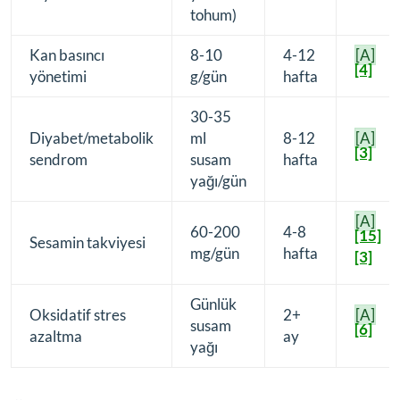
tohum)
Kan basıncı
8-10
4-12
[A]
[4]
yönetimi
g/gün
hafta
30-35
Diyabet/metabolik
ml
8-12
[A]
[3]
sendrom
susam
hafta
yağı/gün
[A]
60-200
4-8
[15]
Sesamin takviyesi
mg/gün
hafta
[3]
Günlük
Oksidatif stres
2+
[A]
susam
[6]
azaltma
ay
yağı