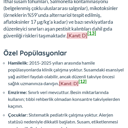
İthal susam tohumları, Salmonella kontaminasyonu
(belgelenmiş çoklu uluslararası salgınlar), mikotoksinler
(örneklerin %59'unda alternariol tespit edilmiş,
aflatoksinler 17 μg/kg'a kadar) ve bazı sevkiyatlarda
düzenleyici sınırları aşan pestisit kalıntıları dahil gıda
[13]
güvenliği riskleri taşımaktadır.
[Kanıt: D]
Özel Popülasyonlar
Hamilelik:
2015-2025 yılları arasında hamile
popülasyonlarda klinik çalışma yoktur. Susamdaki esansiyel
yağ asitleri faydalı olabilir, ancak düzenli takviye öncesi
[12]
sağlık uzmanınıza danışın.
[Kanıt: D]
Emzirme:
Sınırlı veri mevcuttur. Besin miktarlarında
kullanın; tıbbi rehberlik olmadan konsantre takviyelerden
kaçının.
Çocuklar:
Sistematik pediatrik çalışma yoktur. Alerjen
statüsü nedeniyle dikkatli başlatın. Susam, etiketlenmesi