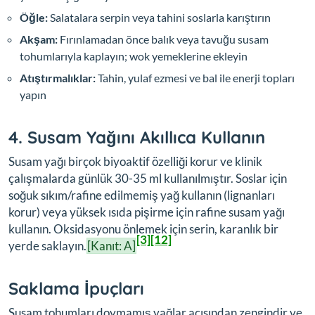
Öğle:
Salatalara serpin veya tahini soslarla karıştırın
Akşam:
Fırınlamadan önce balık veya tavuğu susam
tohumlarıyla kaplayın; wok yemeklerine ekleyin
Atıştırmalıklar:
Tahin, yulaf ezmesi ve bal ile enerji topları
yapın
4. Susam Yağını Akıllıca Kullanın
Susam yağı birçok biyoaktif özelliği korur ve klinik
çalışmalarda günlük 30-35 ml kullanılmıştır. Soslar için
soğuk sıkım/rafine edilmemiş yağ kullanın (lignanları
korur) veya yüksek ısıda pişirme için rafine susam yağı
kullanın. Oksidasyonu önlemek için serin, karanlık bir
[3]
[12]
yerde saklayın.
[Kanıt: A]
Saklama İpuçları
Susam tohumları doymamış yağlar açısından zengindir ve