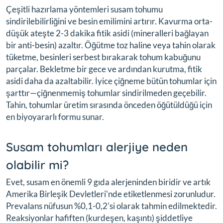
Çeşitli hazırlama yöntemleri susam tohumu
sindirilebilirliğini ve besin emilimini artırır. Kavurma orta-
düşük ateşte 2-3 dakika fitik asidi (mineralleri bağlayan
bir anti-besin) azaltır. Öğütme toz haline veya tahin olarak
tüketme, besinleri serbest bırakarak tohum kabuğunu
parçalar. Bekletme bir gece ve ardından kurutma, fitik
asidi daha da azaltabilir. İyice çiğneme bütün tohumlar için
şarttır—çiğnenmemiş tohumlar sindirilmeden geçebilir.
Tahin, tohumlar üretim sırasında önceden öğütüldüğü için
en biyoyararlı formu sunar.
Susam tohumları alerjiye neden
olabilir mi?
Evet, susam en önemli 9 gıda alerjeninden biridir ve artık
Amerika Birleşik Devletleri'nde etiketlenmesi zorunludur.
Prevalans nüfusun %0,1-0,2'si olarak tahmin edilmektedir.
Reaksiyonlar hafiften (kurdeşen, kaşıntı) şiddetliye