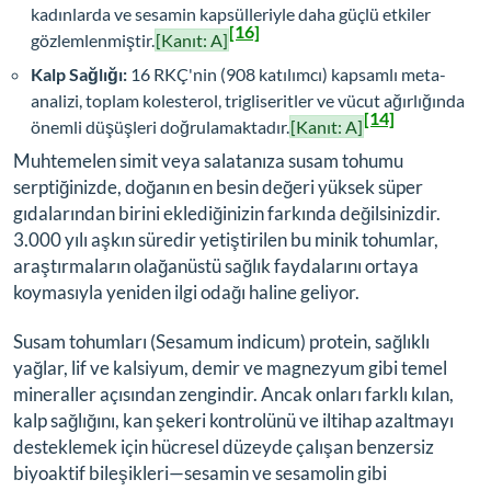
kadınlarda ve sesamin kapsülleriyle daha güçlü etkiler
[16]
gözlemlenmiştir.
[Kanıt: A]
Kalp Sağlığı:
16 RKÇ'nin (908 katılımcı) kapsamlı meta-
analizi, toplam kolesterol, trigliseritler ve vücut ağırlığında
[14]
önemli düşüşleri doğrulamaktadır.
[Kanıt: A]
Muhtemelen simit veya salatanıza susam tohumu
serptiğinizde, doğanın en besin değeri yüksek süper
gıdalarından birini eklediğinizin farkında değilsinizdir.
3.000 yılı aşkın süredir yetiştirilen bu minik tohumlar,
araştırmaların olağanüstü sağlık faydalarını ortaya
koymasıyla yeniden ilgi odağı haline geliyor.
Susam tohumları (
Sesamum indicum
) protein, sağlıklı
yağlar, lif ve kalsiyum, demir ve magnezyum gibi temel
mineraller açısından zengindir. Ancak onları farklı kılan,
kalp sağlığını, kan şekeri kontrolünü ve iltihap azaltmayı
desteklemek için hücresel düzeyde çalışan benzersiz
biyoaktif bileşikleri—sesamin ve sesamolin gibi