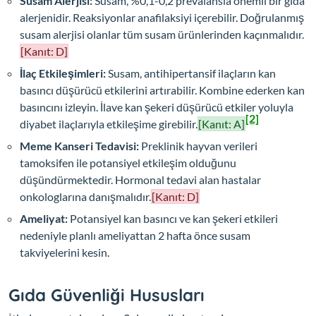
Susam Alerjisi:
Susam, %0,1-0,2 prevalansla önemli bir gıda
alerjenidir. Reaksiyonlar anafilaksiyi içerebilir. Doğrulanmış
susam alerjisi olanlar tüm susam ürünlerinden kaçınmalıdır.
[Kanıt: D]
İlaç Etkileşimleri:
Susam, antihipertansif ilaçların kan
basıncı düşürücü etkilerini artırabilir. Kombine ederken kan
basıncını izleyin. İlave kan şekeri düşürücü etkiler yoluyla
[2]
diyabet ilaçlarıyla etkileşime girebilir.
[Kanıt: A]
Meme Kanseri Tedavisi:
Preklinik hayvan verileri
tamoksifen ile potansiyel etkileşim olduğunu
düşündürmektedir. Hormonal tedavi alan hastalar
onkologlarına danışmalıdır.
[Kanıt: D]
Ameliyat:
Potansiyel kan basıncı ve kan şekeri etkileri
nedeniyle planlı ameliyattan 2 hafta önce susam
takviyelerini kesin.
Gıda Güvenliği Hususları