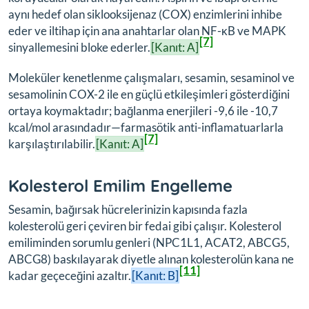
aynı hedef olan siklooksijenaz (COX) enzimlerini inhibe
eder ve iltihap için ana anahtarlar olan NF-κB ve MAPK
[7]
sinyallemesini bloke ederler.
[Kanıt: A]
Moleküler kenetlenme çalışmaları, sesamin, sesaminol ve
sesamolinin COX-2 ile en güçlü etkileşimleri gösterdiğini
ortaya koymaktadır; bağlanma enerjileri -9,6 ile -10,7
kcal/mol arasındadır—farmasötik anti-inflamatuarlarla
[7]
karşılaştırılabilir.
[Kanıt: A]
Kolesterol Emilim Engelleme
Sesamin, bağırsak hücrelerinizin kapısında fazla
kolesterolü geri çeviren bir fedai gibi çalışır. Kolesterol
emiliminden sorumlu genleri (NPC1L1, ACAT2, ABCG5,
ABCG8) baskılayarak diyetle alınan kolesterolün kana ne
[11]
kadar geçeceğini azaltır.
[Kanıt: B]