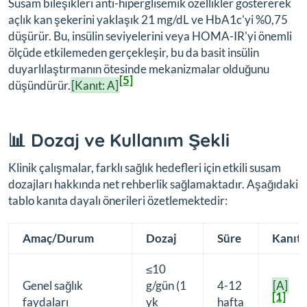
Susam bileşikleri anti-hiperglisemik özellikler göstererek
açlık kan şekerini yaklaşık 21 mg/dL ve HbA1c'yi %0,75
düşürür. Bu, insülin seviyelerini veya HOMA-IR'yi önemli
ölçüde etkilemeden gerçekleşir, bu da basit insülin
duyarlılaştırmanın ötesinde mekanizmalar olduğunu
[5]
düşündürür.
[Kanıt: A]
📊 Dozaj ve Kullanım Şekli
Klinik çalışmalar, farklı sağlık hedefleri için etkili susam
dozajları hakkında net rehberlik sağlamaktadır. Aşağıdaki
tablo kanıta dayalı önerileri özetlemektedir:
Amaç/Durum
Dozaj
Süre
Kanıt
≤10
Genel sağlık
g/gün (1
4-12
[A]
[1]
faydaları
yk
hafta