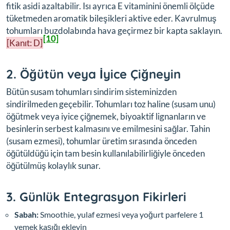
fitik asidi azaltabilir. Isı ayrıca E vitaminini önemli ölçüde
tüketmeden aromatik bileşikleri aktive eder. Kavrulmuş
tohumları buzdolabında hava geçirmez bir kapta saklayın.
[10]
[Kanıt: D]
2. Öğütün veya İyice Çiğneyin
Bütün susam tohumları sindirim sisteminizden
sindirilmeden geçebilir. Tohumları toz haline (susam unu)
öğütmek veya iyice çiğnemek, biyoaktif lignanların ve
besinlerin serbest kalmasını ve emilmesini sağlar. Tahin
(susam ezmesi), tohumlar üretim sırasında önceden
öğütüldüğü için tam besin kullanılabilirliğiyle önceden
öğütülmüş kolaylık sunar.
3. Günlük Entegrasyon Fikirleri
Sabah:
Smoothie, yulaf ezmesi veya yoğurt parfelere 1
yemek kaşığı ekleyin