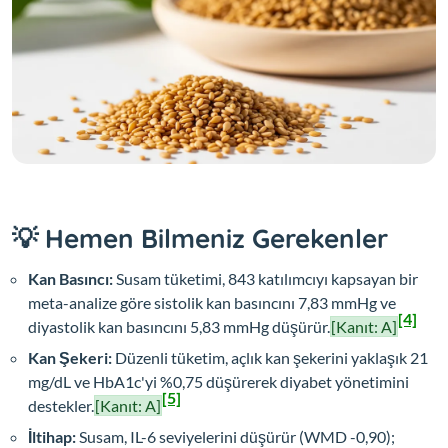
💡 Hemen Bilmeniz Gerekenler
Kan Basıncı:
Susam tüketimi, 843 katılımcıyı kapsayan bir
meta-analize göre sistolik kan basıncını 7,83 mmHg ve
[4]
diyastolik kan basıncını 5,83 mmHg düşürür.
[Kanıt: A]
Kan Şekeri:
Düzenli tüketim, açlık kan şekerini yaklaşık 21
mg/dL ve HbA1c'yi %0,75 düşürerek diyabet yönetimini
[5]
destekler.
[Kanıt: A]
İltihap:
Susam, IL-6 seviyelerini düşürür (WMD -0,90);