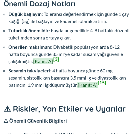
Önemli Dozaj Notları
Düşük başlayın:
Toleransı değerlendirmek için günde 1 çay
kaşığı (5g) ile başlayın ve kademeli olarak artırın.
Tutarlılık önemlidir:
Faydalar genellikle 4-8 haftalık düzenli
tüketimden sonra ortaya çıkar.
Önerilen maksimum:
Diyabetik popülasyonlarda 8-12
hafta boyunca günde 35 ml'ye kadar susam yağı güvenle
[3]
çalışılmıştır.
[Kanıt: A]
Sesamin takviyeleri:
4 hafta boyunca günde 60 mg
sesamin, sistolik kan basıncını 3,5 mmHg ve diyastolik kan
[15]
basıncını 1,9 mmHg düşürmüştür.
[Kanıt: A]
⚠️ Riskler, Yan Etkiler ve Uyarılar
⚠️ Önemli Güvenlik Bilgileri