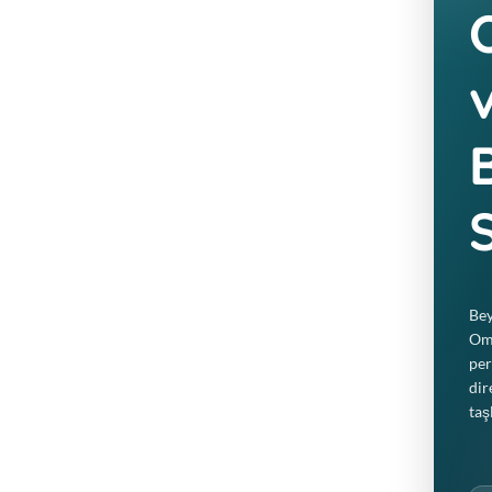
Hücresel Yapı Taşı
S
Özellikle DHA, nöron hücre zarlarının t
mimarisinin esnek ve iletişimsel kalmas
iletimini hızlandırır.
Bey
Ome
Yapısal Bütünlük
per
dir
taş