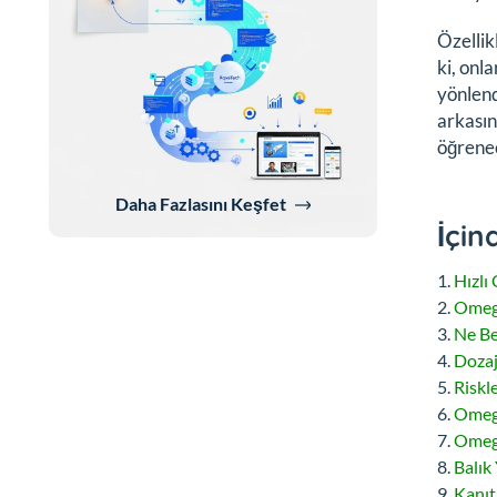
Özellik
ki, onl
yönlend
arkasınd
öğrenec
Daha Fazlasını Keşfet
İçin
Hızlı
Omega
Ne Be
Dozaj
Riskle
Omega
Omega
Balık
Kanıt