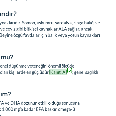
rıdır?
ynaklarıdır. Somon, uskumru, sardalya, ringa balığı ve
ve ceviz gibi bitkisel kaynaklar ALA sağlar, ancak
eyine özgü faydalar için balık veya yosun kaynakları
r mu?
 genel düşünme yeteneğini önemli ölçüde
[5]
i olan kişilerde en güçlüdür
[Kanıt: A]
; genel sağlıklı
yım?
 EPA ve DHA dozunun etkili olduğu sonucuna
nlük 1.000 mg'a kadar EPA baskın omega-3
.