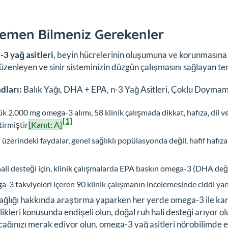
emen Bilmeniz Gerekenler
3 yağ asitleri
, beyin hücrelerinin oluşumuna ve korunmasına
düzenleyen ve sinir sisteminizin düzgün çalışmasını sağlayan te
dları:
Balık Yağı, DHA + EPA, n-3 Yağ Asitleri, Çoklu Doymamı
k 2.000 mg omega-3 alımı, 58 klinik çalışmada dikkat, hafıza, dil
[1]
tirmiştir
[Kanıt: A]
 üzerindeki faydalar, genel sağlıklı popülasyonda değil, hafif hafı
ali desteği için, klinik çalışmalarda EPA baskın omega-3 (DHA değ
-3 takviyeleri içeren 90 klinik çalışmanın incelemesinde ciddi ya
ağlığı hakkında araştırma yaparken her yerde omega-3 ile karşı
likleri konusunda endişeli olun, doğal ruh hali desteği arıyor 
ağınızı merak ediyor olun, omega-3 yağ asitleri nörobilimde en