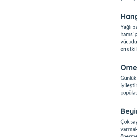
Hang
Yağlı b
hamsi p
vücudun
en etkil
Omeg
Günlük 
iyileşti
popüla
Beyi
Çok say
varmak
önerme