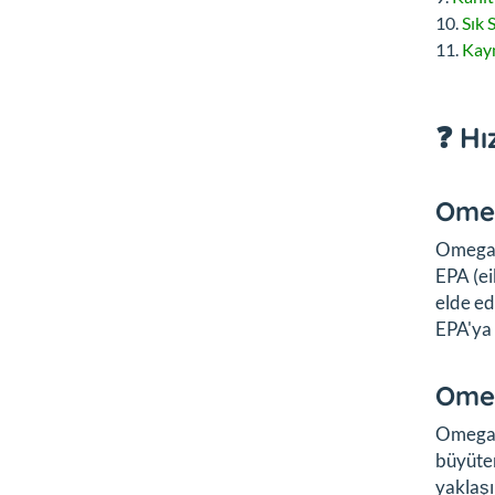
Sık 
Kay
❓ Hı
Omeg
Omega-3
EPA (ei
elde ed
EPA'ya 
Omeg
Omega-3
büyüten
yaklaşı