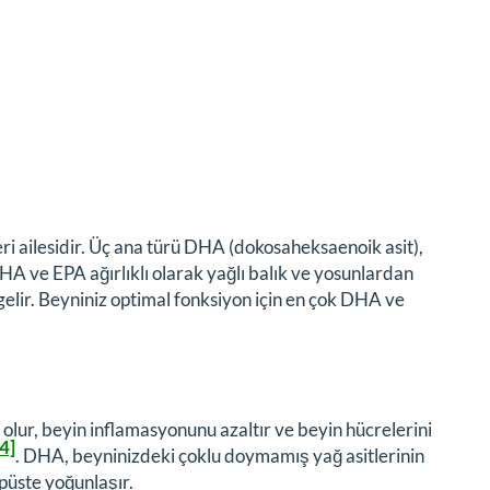
i ailesidir. Üç ana türü DHA (dokosaheksaenoik asit),
DHA ve EPA ağırlıklı olarak yağlı balık ve yosunlardan
gelir. Beyniniz optimal fonksiyon için en çok DHA ve
lur, beyin inflamasyonunu azaltır ve beyin hücrelerini
[4]
. DHA, beyninizdeki çoklu doymamış yağ asitlerinin
püste yoğunlaşır.