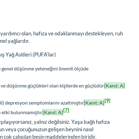
 yardımcı olan, hafıza ve odaklanmayı destekleyen, ruh
mel yağlardır.
ş Yağ Asitleri (PUFA'lar)
 ve genel düşünme yeteneğini önemli ölçüde
za ve düşünme güçlükleri olan kişilerde en güçlüdür
[Kanıt: A]
[9]
il) depresyon semptomlarını azaltmıştır
[Kanıt: A]
[7]
n etki bulunmamıştır
[Kanıt: A]
laşıyorsanız, yalnız değilsiniz. Yaşa bağlı hafıza
olun veya çocuğunuzun gelişen beynini nasıl
 çok çalışılan besin maddelerinden biridir.