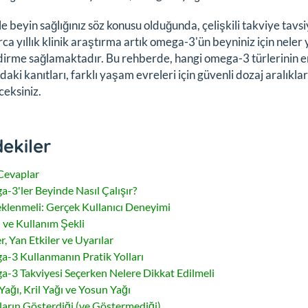
le beyin sağlığınız söz konusu olduğunda, çelişkili takviye tav
arca yıllık klinik araştırma artık omega-3'ün beyniniz için nel
irme sağlamaktadır. Bu rehberde, hangi omega-3 türlerinin en 
aki kanıtları, farklı yaşam evreleri için güvenli dozaj aralıkları
eksiniz.
dekiler
 Cevaplar
-3'ler Beyinde Nasıl Çalışır?
klenmeli: Gerçek Kullanıcı Deneyimi
 ve Kullanım Şekli
r, Yan Etkiler ve Uyarılar
-3 Kullanmanın Pratik Yolları
-3 Takviyesi Seçerken Nelere Dikkat Edilmeli
 Yağı, Kril Yağı ve Yosun Yağı
ların Gösterdiği (ve Göstermediği)