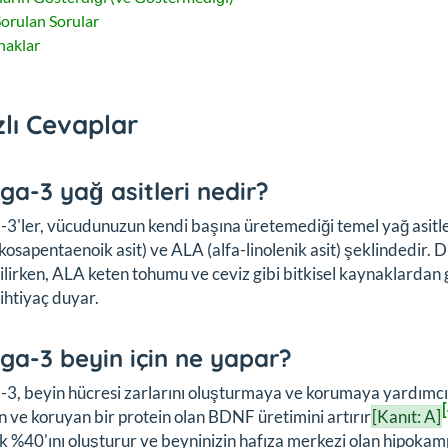
Sorulan Sorular
naklar
zlı Cevaplar
a-3 yağ asitleri nedir?
'ler, vücudunuzun kendi başına üretemediği temel yağ asitler
kosapentaenoik asit) ve ALA (alfa-linolenik asit) şeklindedir. 
ilirken, ALA keten tohumu ve ceviz gibi bitkisel kaynaklardan 
ihtiyaç duyar.
a-3 beyin için ne yapar?
, beyin hücresi zarlarını oluşturmaya ve korumaya yardımcı o
 ve koruyan bir protein olan BDNF üretimini artırır
[Kanıt: A]
k %40'ını oluşturur ve beyninizin hafıza merkezi olan hipokam