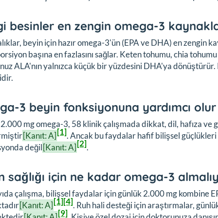
i besinler en zengin omega-3 kaynakla
alıklar, beyin için hazır omega-3'ün (EPA ve DHA) en zengin ka
orsiyon başına en fazlasını sağlar. Keten tohumu, chia tohumu 
uz ALA'nın yalnızca küçük bir yüzdesini DHA'ya dönüştürür. B
idir.
a-3 beyin fonksiyonuna yardımcı olu
2.000 mg omega-3, 58 klinik çalışmada dikkat, dil, hafıza ve
[1]
rmiştir
[Kanıt: A]
. Ancak bu faydalar hafif bilişsel güçlükler
[2]
syonda değil
[Kanıt: A]
.
n sağlığı için ne kadar omega-3 almalı
ıda çalışma, bilişsel faydalar için günlük 2.000 mg kombine
[1]
[4]
tadır
[Kanıt: A]
. Ruh hali desteği için araştırmalar, gü
[9]
ktedir
[Kanıt: A]
. Kişiye özel dozaj için doktorunuza danışın