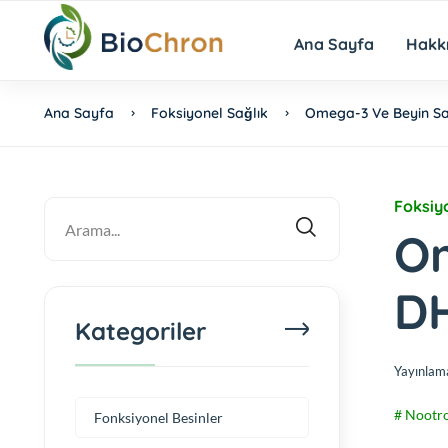
Ana Sayfa
Hakk
Ana Sayfa
Foksiyonel Sağlık
Omega-3 Ve Beyin Sağl
Foksiy
Om
DH
Kategoriler
Yayınlam
# Nootro
Fonksiyonel Besinler