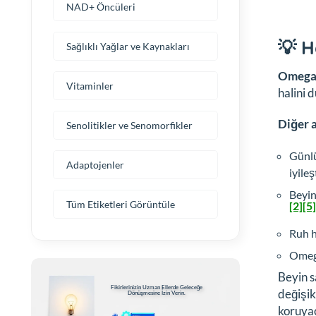
NAD+ Öncüleri
💡 H
Sağlıklı Yağlar ve Kaynakları
Omega-
Vitaminler
halini 
Diğer a
Senolitikler ve Senomorfikler
Günlü
Adaptojenler
iyileş
Beyin
Tüm Etiketleri Görüntüle
[2]
[5]
Ruh h
Omega
Beyin s
Fikirlerinizin Uzman Ellerde Geleceğe
değişik
Dönüşmesine İzin Verin.
koruyac