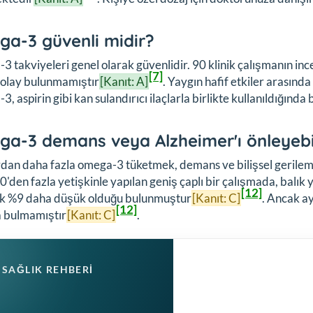
a-3 güvenli midir?
 takviyeleri genel olarak güvenlidir. 90 klinik çalışmanın 
[7]
 olay bulunmamıştır
[Kanıt: A]
. Yaygın hafif etkiler arasında
, aspirin gibi kan sulandırıcı ilaçlarla birlikte kullanıldığınd
a-3 demans veya Alzheimer'ı önleyebil
dan daha fazla omega-3 tüketmek, demans ve bilişsel gerileme 
'den fazla yetişkinle yapılan geniş çaplı bir çalışmada, balık 
[12]
ık %9 daha düşük olduğu bulunmuştur
[Kanıt: C]
. Ancak ay
[12]
 bulmamıştır
[Kanıt: C]
.
SAĞLIK REHBERI