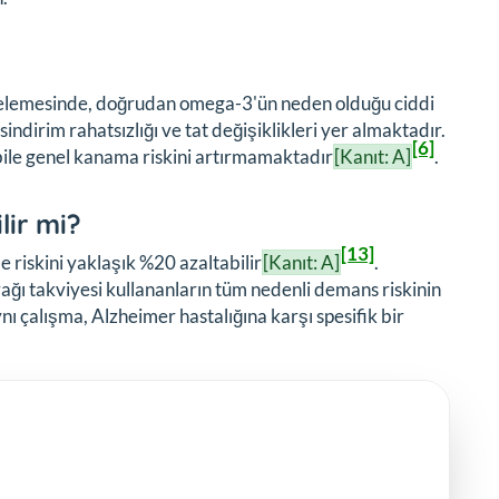
incelemesinde, doğrudan omega-3'ün neden olduğu ciddi
 sindirim rahatsızlığı ve tat değişiklikleri yer almaktadır.
[6]
a bile genel kanama riskini artırmamaktadır
[Kanıt: A]
.
ir mi?
[13]
riskini yaklaşık %20 azaltabilir
[Kanıt: A]
.
yağı takviyesi kullananların tüm nedenli demans riskinin
nı çalışma, Alzheimer hastalığına karşı spesifik bir