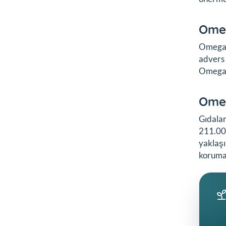
Omeg
Omega-3
advers
Omega-3
Omeg
Gıdalar
211.000
yaklaş
koruma