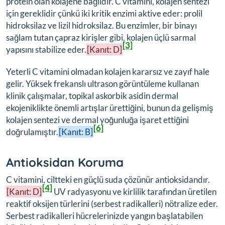
protein olan kolajene bağlıdır. C vitamini, kolajen sentezi
için gereklidir çünkü iki kritik enzimi aktive eder: prolil
hidroksilaz ve lizil hidroksilaz. Bu enzimler, bir binayı
sağlam tutan çapraz kirişler gibi, kolajen üçlü sarmal
[3]
yapısını stabilize eder.
[Kanıt: D]
Yeterli C vitamini olmadan kolajen kararsız ve zayıf hale
gelir. Yüksek frekanslı ultrason görüntüleme kullanan
klinik çalışmalar, topikal askorbik asidin dermal
ekojeniklikte önemli artışlar ürettiğini, bunun da gelişmiş
kolajen sentezi ve dermal yoğunluğa işaret ettiğini
[6]
doğrulamıştır.
[Kanıt: B]
Antioksidan Koruma
C vitamini, ciltteki en güçlü suda çözünür antioksidandır.
[4]
[Kanıt: D]
UV radyasyonu ve kirlilik tarafından üretilen
reaktif oksijen türlerini (serbest radikalleri) nötralize eder.
Serbest radikalleri hücrelerinizde yangın başlatabilen