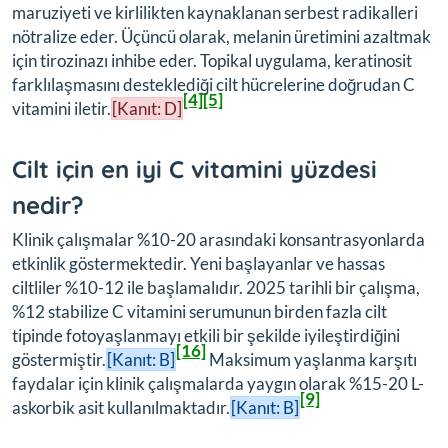
maruziyeti ve kirlilikten kaynaklanan serbest radikalleri
nötralize eder. Üçüncü olarak, melanin üretimini azaltmak
için tirozinazı inhibe eder. Topikal uygulama, keratinosit
farklılaşmasını desteklediği cilt hücrelerine doğrudan C
[4]
[5]
vitamini iletir.
[Kanıt: D]
Cilt için en iyi C vitamini yüzdesi
nedir?
Klinik çalışmalar %10-20 arasındaki konsantrasyonlarda
etkinlik göstermektedir. Yeni başlayanlar ve hassas
ciltliler %10-12 ile başlamalıdır. 2025 tarihli bir çalışma,
%12 stabilize C vitamini serumunun birden fazla cilt
tipinde fotoyaşlanmayı etkili bir şekilde iyileştirdiğini
[16]
göstermiştir.
[Kanıt: B]
Maksimum yaşlanma karşıtı
faydalar için klinik çalışmalarda yaygın olarak %15-20 L-
[9]
askorbik asit kullanılmaktadır.
[Kanıt: B]