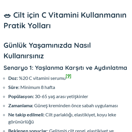
🥗 Cilt için C Vitamini Kullanmanın
Pratik Yolları
Günlük Yaşamınızda Nasıl
Kullanırsınız
Senaryo 1: Yaşlanma Karşıtı ve Aydınlatma
[9]
Doz:
%20 C vitamini serumu
Süre:
Minimum 8 hafta
Popülasyon:
30-65 yaş arası yetişkinler
Zamanlama:
Güneş kreminden önce sabah uygulaması
Ne takip edilmeli:
Cilt parlaklığı, elastikiyet, koyu leke
görünürlüğü
Beklenen sonuçlar:
Gelişmiş cilt rengi, elastikiyet ve