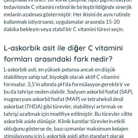
tedavisinde C vitamini retinol ile birleştirildiğinde sinerjik
melanin azalması göstermiştir. Her ikisini de aynı rutinde
kullanmak istiyorsanız, uygulamalar arasında 15-20
dakika bekleyin veya stabil bir C vitamini türevi seçin.
L-askorbik asit ile diğer C vitamini
formları arasındaki fark nedir?
L-askorbik asit, en yüksek potansa ancak en düşük
stabiliteye sahip saf, biyolojik olarak aktif C vitamini
formudur. 3,5'in altında pH'da formülasyon gerektirir ve
bu da tahrişe neden olabilir. Sodyum askorbil fosfat (SAP),
magnezyum askorbil fosfat (MAP) ve tetraheksil desil
askorbat (THDA) gibi türevler, stabiliteyi artırmak ve
tahrişi azaltmak için modifiye edilmiştir. Bu türevler ciltte
askorbik aside dönüşür. Klinik kanıtlar türevlerin etkili
olduğunu gösterse de, bazı uzmanlar maksimum kolajen
stimülasyonu için L-askorbik asidi altın standart olarak