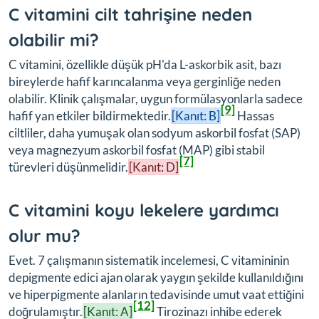
C vitamini cilt tahrişine neden
olabilir mi?
C vitamini, özellikle düşük pH'da L-askorbik asit, bazı
bireylerde hafif karıncalanma veya gerginliğe neden
olabilir. Klinik çalışmalar, uygun formülasyonlarla sadece
[9]
hafif yan etkiler bildirmektedir.
[Kanıt: B]
Hassas
ciltliler, daha yumuşak olan sodyum askorbil fosfat (SAP)
veya magnezyum askorbil fosfat (MAP) gibi stabil
[7]
türevleri düşünmelidir.
[Kanıt: D]
C vitamini koyu lekelere yardımcı
olur mu?
Evet. 7 çalışmanın sistematik incelemesi, C vitamininin
depigmente edici ajan olarak yaygın şekilde kullanıldığını
ve hiperpigmente alanların tedavisinde umut vaat ettiğini
[12]
doğrulamıştır.
[Kanıt: A]
Tirozinazı inhibe ederek