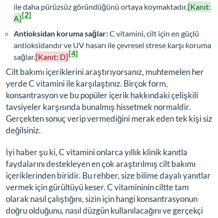
ile daha pürüzsüz göründüğünü ortaya koymaktadır.
[Kanıt:
[2]
A]
Antioksidan koruma sağlar:
C vitamini, cilt için en güçlü
antioksidandır ve UV hasarı ile çevresel strese karşı koruma
[4]
sağlar.
[Kanıt: D]
Cilt bakımı içeriklerini araştırıyorsanız, muhtemelen her
yerde C vitamini ile karşılaştınız. Birçok form,
konsantrasyon ve bu popüler içerik hakkındaki çelişkili
tavsiyeler karşısında bunalmış hissetmek normaldir.
Gerçekten sonuç verip vermediğini merak eden tek kişi siz
değilsiniz.
İyi haber şu ki, C vitamini onlarca yıllık klinik kanıtla
faydalarını destekleyen en çok araştırılmış cilt bakımı
içeriklerinden biridir. Bu rehber, size bilime dayalı yanıtlar
vermek için gürültüyü keser. C vitamininin ciltte tam
olarak nasıl çalıştığını, sizin için hangi konsantrasyonun
doğru olduğunu, nasıl düzgün kullanılacağını ve gerçekçi