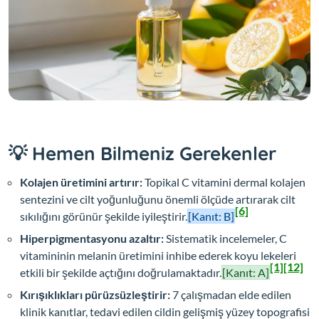
💡 Hemen Bilmeniz Gerekenler
Kolajen üretimini artırır:
Topikal C vitamini dermal kolajen
sentezini ve cilt yoğunluğunu önemli ölçüde artırarak cilt
[6]
sıkılığını görünür şekilde iyileştirir.
[Kanıt: B]
Hiperpigmentasyonu azaltır:
Sistematik incelemeler, C
vitamininin melanin üretimini inhibe ederek koyu lekeleri
[1]
[12]
etkili bir şekilde açtığını doğrulamaktadır.
[Kanıt: A]
Kırışıklıkları pürüzsüzleştirir:
7 çalışmadan elde edilen
klinik kanıtlar, tedavi edilen cildin gelişmiş yüzey topografisi