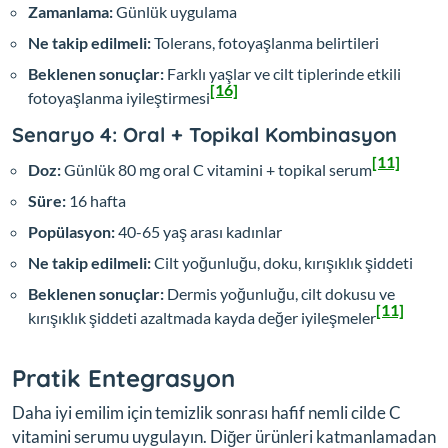
Zamanlama:
Günlük uygulama
Ne takip edilmeli:
Tolerans, fotoyaşlanma belirtileri
Beklenen sonuçlar:
Farklı yaşlar ve cilt tiplerinde etkili
[16]
fotoyaşlanma iyileştirmesi
Senaryo 4: Oral + Topikal Kombinasyon
[11]
Doz:
Günlük 80 mg oral C vitamini + topikal serum
Süre:
16 hafta
Popülasyon:
40-65 yaş arası kadınlar
Ne takip edilmeli:
Cilt yoğunluğu, doku, kırışıklık şiddeti
Beklenen sonuçlar:
Dermis yoğunluğu, cilt dokusu ve
[11]
kırışıklık şiddeti azaltmada kayda değer iyileşmeler
Pratik Entegrasyon
Daha iyi emilim için temizlik sonrası hafif nemli cilde C
vitamini serumu uygulayın. Diğer ürünleri katmanlamadan