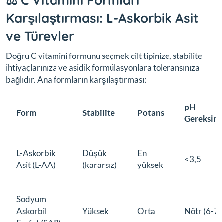
⚖️ C Vitamini Formları
Karşılaştırması: L-Askorbik Asit
ve Türevler
Doğru C vitamini formunu seçmek cilt tipinize, stabilite
ihtiyaçlarınıza ve asidik formülasyonlara toleransınıza
bağlıdır. Ana formların karşılaştırması:
pH
Form
Stabilite
Potans
Gereksini
L-Askorbik
Düşük
En
<3,5
Asit (L-AA)
(kararsız)
yüksek
Sodyum
Askorbil
Yüksek
Orta
Nötr (6-7)