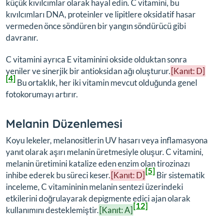
küçük kıvılcımlar olarak hayal edin. C vitamini, bu
kıvılcımları DNA, proteinler ve lipitlere oksidatif hasar
vermeden önce söndüren bir yangın söndürücü gibi
davranır.
C vitamini ayrıca E vitaminini okside olduktan sonra
yeniler ve sinerjik bir antioksidan ağı oluşturur.
[Kanıt: D]
[4]
Bu ortaklık, her iki vitamin mevcut olduğunda genel
fotokorumayı artırır.
Melanin Düzenlemesi
Koyu lekeler, melanositlerin UV hasarı veya inflamasyona
yanıt olarak aşırı melanin üretmesiyle oluşur. C vitamini,
melanin üretimini katalize eden enzim olan tirozinazı
[5]
inhibe ederek bu süreci keser.
[Kanıt: D]
Bir sistematik
inceleme, C vitamininin melanin sentezi üzerindeki
etkilerini doğrulayarak depigmente edici ajan olarak
[12]
kullanımını desteklemiştir.
[Kanıt: A]