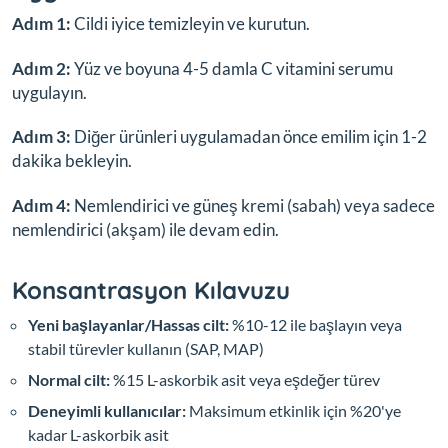
Adım 1:
Cildi iyice temizleyin ve kurutun.
Adım 2:
Yüz ve boyuna 4-5 damla C vitamini serumu
uygulayın.
Adım 3:
Diğer ürünleri uygulamadan önce emilim için 1-2
dakika bekleyin.
Adım 4:
Nemlendirici ve güneş kremi (sabah) veya sadece
nemlendirici (akşam) ile devam edin.
Konsantrasyon Kılavuzu
Yeni başlayanlar/Hassas cilt:
%10-12 ile başlayın veya
stabil türevler kullanın (SAP, MAP)
Normal cilt:
%15 L-askorbik asit veya eşdeğer türev
Deneyimli kullanıcılar:
Maksimum etkinlik için %20'ye
kadar L-askorbik asit