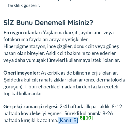
farklılık gösterir.
SİZ Bunu Denemeli Misiniz?
En uygun olanlar:
Yaşlanma karşıtı, aydınlatıcı veya
fotokoruma faydaları arayan yetişkinler.
Hiperpigmentasyon, ince çizgiler, donuk cilt veya güneş
hasarı olan bireyler. Asidik cilt bakımını tolere edenler
veya daha yumuşak türevleri kullanmaya istekli olanlar.
Önerilmeyenler:
Askorbik aside bilinen alerjisi olanlar.
Şiddetli aktif cilt rahatsızlıkları olanlar (önce dermatologla
görüşün). Tıbbi rehberlik olmadan birden fazla reçeteli
topikal kullananlar.
Gerçekçi zaman çizelgesi:
2-4 haftada ilk parlaklık. 8-12
haftada koyu leke iyileşmesi. Sürekli kullanımla 8-26
[8]
[10]
haftada kırışıklık azaltma.
[Kanıt: B]