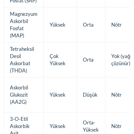
Fosfat (SAP)
Magnezyum
Askorbil
Yüksek
Orta
Nötr
Fosfat
(MAP)
Tetraheksil
Desil
Çok
Yok (yağd
Orta
Askorbat
Yüksek
çözünür)
(THDA)
Askorbil
Glukozit
Yüksek
Düşük
Nötr
(AA2G)
3-O-Etil
Orta-
Askorbik
Yüksek
Nötr
Yüksek
Asit