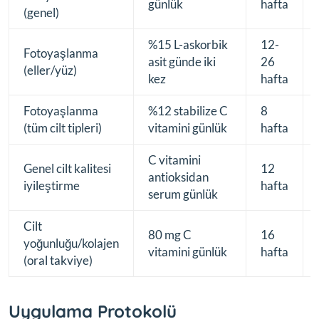
günlük
hafta
(genel)
%15 L-askorbik
12-
Fotoyaşlanma
asit günde iki
26
(eller/yüz)
kez
hafta
Fotoyaşlanma
%12 stabilize C
8
(tüm cilt tipleri)
vitamini günlük
hafta
C vitamini
Genel cilt kalitesi
12
antioksidan
iyileştirme
hafta
serum günlük
Cilt
80 mg C
16
yoğunluğu/kolajen
vitamini günlük
hafta
(oral takviye)
Uygulama Protokolü