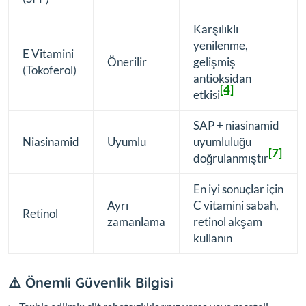
Karşılıklı
yenilenme,
E Vitamini
Önerilir
gelişmiş
(Tokoferol)
antioksidan
[4]
etkisi
SAP + niasinamid
Niasinamid
Uyumlu
uyumluluğu
[7]
doğrulanmıştır
En iyi sonuçlar için
Ayrı
C vitamini sabah,
Retinol
zamanlama
retinol akşam
kullanın
⚠️ Önemli Güvenlik Bilgisi