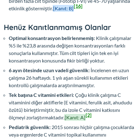
birden fazla cilt tipinde (Fototip I-VI) ve 45-70 yaşlarında
[16]
etkinlik göstermiştir.
[Kanıt: B]
Henüz Kanıtlanmamış Olanlar
Optimal konsantrasyon belirlenmemiş:
Klinik çalışmalar
%5 ile %23,8 arasında değişen konsantrasyonları farklı
sonuçlarla kullanmıştır. Tüm cilt tipleri için tek en iyi
konsantrasyon konusunda fikir birliği yoktur.
6 ayın ötesinde uzun vadeli güvenlik:
İncelenen en uzun
çalışma 26 haftaydı. 1 yılı aşan sürekli kullanımın etkileri
kontrollü çalışmalarda araştırılmamıştır.
Tek başına C vitamini etkileri:
Çoğu klinik çalışma C
vitaminini diğer aktiflerle (E vitamini, ferulik asit, ahududu
özütü) birleştirmiştir, bu da izole C vitamini katkısını
[2]
ölçmeyi zorlaştırmaktadır.
[Kanıt: A]
Pediatrik güvenlik:
2015 sonrası hiçbir çalışma çocuklarda
veya ergenlerde C vitamini topikal kullanımını