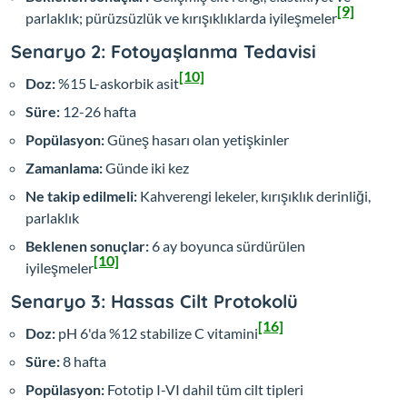
[9]
parlaklık; pürüzsüzlük ve kırışıklıklarda iyileşmeler
Senaryo 2: Fotoyaşlanma Tedavisi
[10]
Doz:
%15 L-askorbik asit
Süre:
12-26 hafta
Popülasyon:
Güneş hasarı olan yetişkinler
Zamanlama:
Günde iki kez
Ne takip edilmeli:
Kahverengi lekeler, kırışıklık derinliği,
parlaklık
Beklenen sonuçlar:
6 ay boyunca sürdürülen
[10]
iyileşmeler
Senaryo 3: Hassas Cilt Protokolü
[16]
Doz:
pH 6'da %12 stabilize C vitamini
Süre:
8 hafta
Popülasyon:
Fototip I-VI dahil tüm cilt tipleri