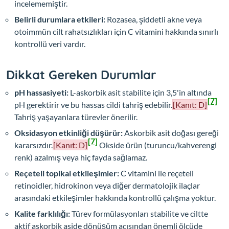
incelememiştir.
Belirli durumlara etkileri:
Rozasea, şiddetli akne veya
otoimmün cilt rahatsızlıkları için C vitamini hakkında sınırlı
kontrollü veri vardır.
Dikkat Gereken Durumlar
pH hassasiyeti:
L-askorbik asit stabilite için 3,5'in altında
[7]
pH gerektirir ve bu hassas cildi tahriş edebilir.
[Kanıt: D]
Tahriş yaşayanlara türevler önerilir.
Oksidasyon etkinliği düşürür:
Askorbik asit doğası gereği
[7]
kararsızdır.
[Kanıt: D]
Okside ürün (turuncu/kahverengi
renk) azalmış veya hiç fayda sağlamaz.
Reçeteli topikal etkileşimler:
C vitamini ile reçeteli
retinoidler, hidrokinon veya diğer dermatolojik ilaçlar
arasındaki etkileşimler hakkında kontrollü çalışma yoktur.
Kalite farklılığı:
Türev formülasyonları stabilite ve ciltte
aktif askorbik aside dönüşüm açısından önemli ölçüde