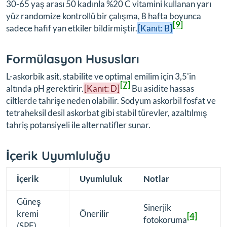
30-65 yaş arası 50 kadınla %20 C vitamini kullanan yarı
yüz randomize kontrollü bir çalışma, 8 hafta boyunca
[9]
sadece hafif yan etkiler bildirmiştir.
[Kanıt: B]
Formülasyon Hususları
L-askorbik asit, stabilite ve optimal emilim için 3,5'in
[7]
altında pH gerektirir.
[Kanıt: D]
Bu asidite hassas
ciltlerde tahrişe neden olabilir. Sodyum askorbil fosfat ve
tetraheksil desil askorbat gibi stabil türevler, azaltılmış
tahriş potansiyeli ile alternatifler sunar.
İçerik Uyumluluğu
İçerik
Uyumluluk
Notlar
Güneş
Sinerjik
kremi
Önerilir
[4]
fotokoruma
(SPF)