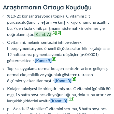
Araştırmanın Ortaya Koyduğu
%10-20 konsantrasyonda topikal C vitamini cilt
pürüzsüzlüğünü iyileştirir ve kırışıklık görünümünü azaltır;
bu, 7'den fazla klinik çalışmanın sistematik incelemesiyle
[1]
[2]
doğrulanmıştır.
[Kanıt: A]
C vitamini, melanin sentezini inhibe ederek
hiperpigmentasyonu önemli ölçüde azaltır; klinik çalışmalar
12 hafta sonra pigmentasyonda düşüşler (p<0,0001)
[8]
göstermektedir.
[Kanıt: B]
Topikal uygulama dermal kolajen sentezini artırır; gelişmiş
dermal ekojeniklik ve yoğunluk gösteren ultrason
[6]
ölçümleriyle kanıtlanmıştır.
[Kanıt: B]
Kolajen takviyesi ile birleştirilmiş oral C vitamini (günlük 80
mg), 16 hafta boyunca cilt yoğunluğunu, dokusunu artırır ve
[11]
kırışıklık şiddetini azaltır.
[Kanıt: B]
pH 6'da %12 stabilize C vitamini serumu, 8 hafta boyunca