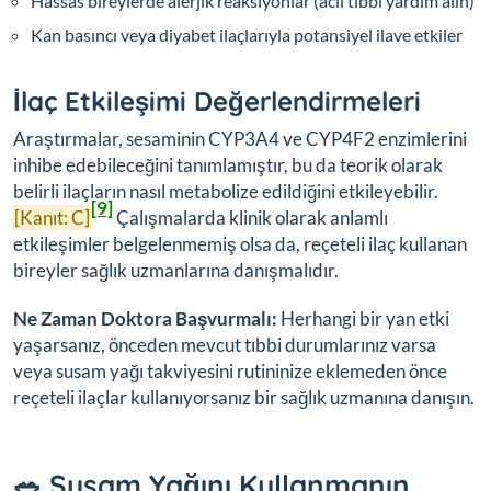
Hassas bireylerde alerjik reaksiyonlar (acil tıbbi yardım alın)
Kan basıncı veya diyabet ilaçlarıyla potansiyel ilave etkiler
İlaç Etkileşimi Değerlendirmeleri
Araştırmalar, sesaminin CYP3A4 ve CYP4F2 enzimlerini
inhibe edebileceğini tanımlamıştır, bu da teorik olarak
belirli ilaçların nasıl metabolize edildiğini etkileyebilir.
[9]
[Kanıt: C]
Çalışmalarda klinik olarak anlamlı
etkileşimler belgelenmemiş olsa da, reçeteli ilaç kullanan
bireyler sağlık uzmanlarına danışmalıdır.
Ne Zaman Doktora Başvurmalı:
Herhangi bir yan etki
yaşarsanız, önceden mevcut tıbbi durumlarınız varsa
veya susam yağı takviyesini rutininize eklemeden önce
reçeteli ilaçlar kullanıyorsanız bir sağlık uzmanına danışın.
🥗 Susam Yağını Kullanmanın