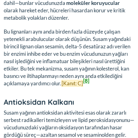
dahil—bunlar vücudunuzda
moleküler koruyucular
olarak hareket eder, hücreleri hasardan korur ve kritik
metabolik yolakları düzenler.
Bu lignanları aynı anda birden fazla düzeyde çalışan
yetenekli arabulucular olarak düşünün. Susam yağındaki
birincil lignan olan sesamin, delta-5 desatüraz adı verilen
bir enzimi inhibe eder ve bu enzim vücudunuzun yağları
nasıl işlediğini ve inflamatuar bileşikleri nasıl ürettiğini
etkiler. Bu tek mekanizma, susam yağının kolesterol, kan
basıncı ve iltihaplanmayı neden aynı anda etkilediğini
[8]
açıklamaya yardımcı olur.
[Kanıt: C]
Antioksidan Kalkanı
Susam yağının antioksidan aktivitesi esas olarak zararlı
serbest radikalleri temizleyen ve lipid peroksidasyonunu—
vücudunuzdaki yağların oksidasyon tarafından hasar
gördüğü süreç—azaltan sesamol ve sesaminolden gelir.