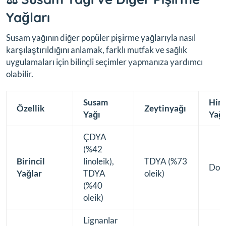
Yağları
Susam yağının diğer popüler pişirme yağlarıyla nasıl
karşılaştırıldığını anlamak, farklı mutfak ve sağlık
uygulamaları için bilinçli seçimler yapmanıza yardımcı
olabilir.
Susam
Hind
Özellik
Zeytinyağı
Yağı
Yağı
ÇDYA
(%42
Birincil
linoleik),
TDYA (%73
Doy
Yağlar
TDYA
oleik)
(%40
oleik)
Lignanlar