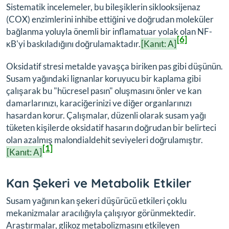
Sistematik incelemeler, bu bileşiklerin siklooksijenaz
(COX) enzimlerini inhibe ettiğini ve doğrudan moleküler
bağlanma yoluyla önemli bir inflamatuar yolak olan NF-
[6]
κB'yi baskıladığını doğrulamaktadır.
[Kanıt: A]
Oksidatif stresi metalde yavaşça biriken pas gibi düşünün.
Susam yağındaki lignanlar koruyucu bir kaplama gibi
çalışarak bu "hücresel pasın" oluşmasını önler ve kan
damarlarınızı, karaciğerinizi ve diğer organlarınızı
hasardan korur. Çalışmalar, düzenli olarak susam yağı
tüketen kişilerde oksidatif hasarın doğrudan bir belirteci
olan azalmış malondialdehit seviyeleri doğrulamıştır.
[1]
[Kanıt: A]
Kan Şekeri ve Metabolik Etkiler
Susam yağının kan şekeri düşürücü etkileri çoklu
mekanizmalar aracılığıyla çalışıyor görünmektedir.
Araştırmalar, glikoz metabolizmasını etkileyen