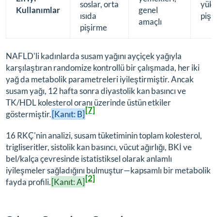
soslar, orta
yüks
Kullanımlar
genel
ısıda
pişi
amaçlı
pişirme
NAFLD'li kadınlarda susam yağını ayçiçek yağıyla
karşılaştıran randomize kontrollü bir çalışmada, her iki
yağ da metabolik parametreleri iyileştirmiştir. Ancak
susam yağı, 12 hafta sonra diyastolik kan basıncı ve
TK/HDL kolesterol oranı üzerinde üstün etkiler
[7]
göstermiştir.
[Kanıt: B]
16 RKÇ'nin analizi, susam tüketiminin toplam kolesterol,
trigliseritler, sistolik kan basıncı, vücut ağırlığı, BKİ ve
bel/kalça çevresinde istatistiksel olarak anlamlı
iyileşmeler sağladığını bulmuştur—kapsamlı bir metabolik
[2]
fayda profili.
[Kanıt: A]