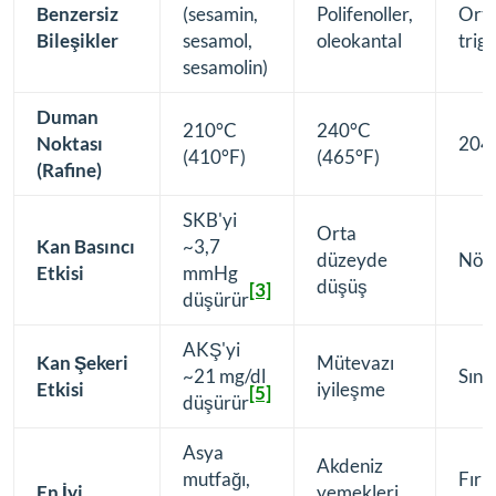
Benzersiz
(sesamin,
Polifenoller,
Orta 
Bileşikler
sesamol,
oleokantal
trigl
sesamolin)
Duman
210°C
240°C
Noktası
204°
(410°F)
(465°F)
(Rafine)
SKB'yi
Orta
Kan Basıncı
~3,7
düzeyde
Nötr
Etkisi
mmHg
düşüş
[3]
düşürür
AKŞ'yi
Kan Şekeri
Mütevazı
~21 mg/dl
Sınır
Etkisi
iyileşme
[5]
düşürür
Asya
Akdeniz
mutfağı,
Fırın
En İyi
yemekleri,