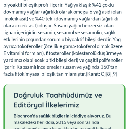
biyoaktif bileşik profili içerir. Yağ yaklaşık %42 çoklu
doymamış yağlar (ağırlıklı olarak omega-6 yağ asidi olan
linoleik asit) ve %40 tekli doymamış yağlardan (ağırlıklı
olarak oleik asit) oluşur. Susam yağını benzersiz kılan
lignan içeriğidir: sesamin, sesamol ve sesamolin, sağlık
etkilerinin çoğundan sorumlu biyoaktif bileşiklerdir. Yağ
ayrıca tokoferoller (özellikle gama-tokoferol olmak üzere
E vitamini formları), fitosteroller (kolesterolü düşürmeye
yardımcı olabilecek bitki bileşikleri) ve çeşitli polifenoller
içerir. Kapsamlı incelemeler susam ve yağında 160'tan
fazla fitokimyasal bileşik tanımlamıştır.[Kanıt: C][8][9]
Doğruluk Taahhüdümüz ve
Editöryal İlkelerimiz
Biochron'da sağlık bilgilerini ciddiye alıyoruz.
Bu
makaledeki her iddia, 2015 veya sonrasında
yayınlanmış saygın kaynaklardan hakemli bilimsel