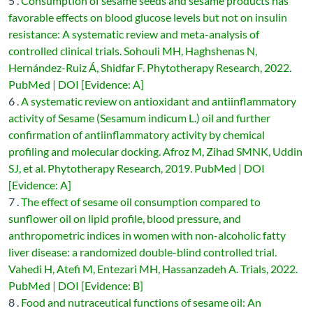
5 .
Consumption of sesame seeds and sesame products has
favorable effects on blood glucose levels but not on insulin
resistance: A systematic review and meta-analysis of
controlled clinical trials. Sohouli MH, Haghshenas N,
Hernández-Ruiz Á, Shidfar F. Phytotherapy Research, 2022.
PubMed | DOI [Evidence: A]
6 .
A systematic review on antioxidant and antiinflammatory
activity of Sesame (Sesamum indicum L.) oil and further
confirmation of antiinflammatory activity by chemical
profiling and molecular docking. Afroz M, Zihad SMNK, Uddin
SJ, et al. Phytotherapy Research, 2019. PubMed | DOI
[Evidence: A]
7 .
The effect of sesame oil consumption compared to
sunflower oil on lipid profile, blood pressure, and
anthropometric indices in women with non-alcoholic fatty
liver disease: a randomized double-blind controlled trial.
Vahedi H, Atefi M, Entezari MH, Hassanzadeh A. Trials, 2022.
PubMed | DOI [Evidence: B]
8 .
Food and nutraceutical functions of sesame oil: An