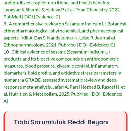
underutilized crop for nutritional and health benefits.
Langyan S, Sharma S, Yadava P, et al. Food Chemistry, 2022.
PubMed | DOI [Evidence: C]
9 .
A comprehensive review on Sesamum indicum L.: Botanical,
ethnopharmacological, phytochemical, and pharmacological
aspects. Mili A, Das S, Nandakumar K, Lobo R. Journal of
Ethnopharmacology, 2021. PubMed | DOI [Evidence: C]
10 .
Clinical evidence of sesame (Sesamum indicum L.)
products and its bioactive compounds on anthropometric
measures, blood pressure, glycemic control, inflammatory
biomarkers, lipid profile, and oxidative stress parameters in
humans: a GRADE-assessed systematic review and dose-
response meta-analysis. Jafari A, Parsi Nezhad B, Rasaei N, et
al. Nutrition & Metabolism, 2025. PubMed | DOI [Evidence:
A]
Tıbbi Sorumluluk Reddi Beyanı