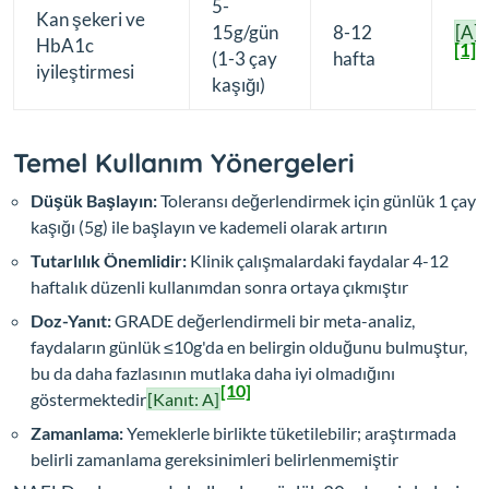
5-
Kan şekeri ve
15g/gün
8-12
[A]
HbA1c
[1]
[
(1-3 çay
hafta
iyileştirmesi
kaşığı)
Temel Kullanım Yönergeleri
Düşük Başlayın:
Toleransı değerlendirmek için günlük 1 çay
kaşığı (5g) ile başlayın ve kademeli olarak artırın
Tutarlılık Önemlidir:
Klinik çalışmalardaki faydalar 4-12
haftalık düzenli kullanımdan sonra ortaya çıkmıştır
Doz-Yanıt:
GRADE değerlendirmeli bir meta-analiz,
faydaların günlük ≤10g'da en belirgin olduğunu bulmuştur,
bu da daha fazlasının mutlaka daha iyi olmadığını
[10]
göstermektedir
[Kanıt: A]
Zamanlama:
Yemeklerle birlikte tüketilebilir; araştırmada
belirli zamanlama gereksinimleri belirlenmemiştir