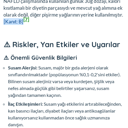
NAFLD çalışmasında kullanılan günlük 30g dozajı, kalori
kısıtlamalı bir diyetin parçasıydı ve mevcut yağ alımına ek
olarak değil, diğer pişirme yağlarının yerine kullanılmıştır.
[7]
[Kanıt: B]
⚠️ Riskler, Yan Etkiler ve Uyarılar
⚠️ Önemli Güvenlik Bilgileri
Susam Alerjisi:
Susam, majör bir gıda alerjeni olarak
sınıflandırılmaktadır (popülasyonun %0,1-0,2'sini etkiler).
Bilinen susam alerjiniz varsa veya kurdeşen, şişlik veya
nefes almada güçlük gibi belirtiler yaşarsanız, susam
yağından tamamen kaçının.
İlaç Etkileşimleri:
Susam yağı etkilerini artırabileceğinden,
kan basıncı ilaçları, diyabet ilaçları veya antikoagülanlar
kullanıyorsanız kullanmadan önce sağlık uzmanınıza
danışın.