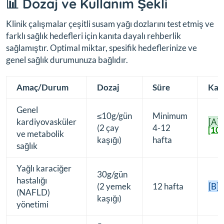
📊 Dozaj ve Kullanım Şekli
Klinik çalışmalar çeşitli susam yağı dozlarını test etmiş ve
farklı sağlık hedefleri için kanıta dayalı rehberlik
sağlamıştır. Optimal miktar, spesifik hedeflerinize ve
genel sağlık durumunuza bağlıdır.
Amaç/Durum
Dozaj
Süre
Kan
Genel
≤10g/gün
Minimum
kardiyovasküler
[A]
(2 çay
4-12
[10]
ve metabolik
kaşığı)
hafta
sağlık
Yağlı karaciğer
30g/gün
hastalığı
[
(2 yemek
12 hafta
[B]
(NAFLD)
kaşığı)
yönetimi