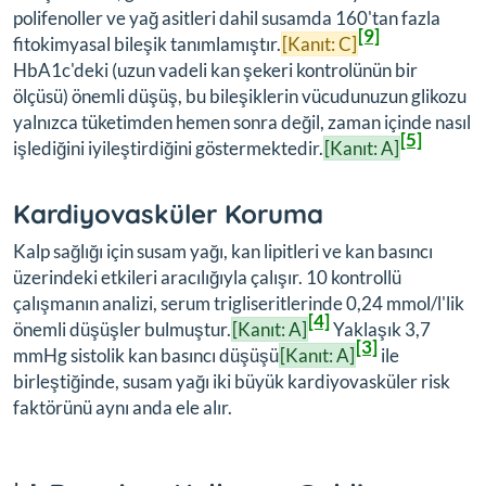
polifenoller ve yağ asitleri dahil susamda 160'tan fazla
[9]
fitokimyasal bileşik tanımlamıştır.
[Kanıt: C]
HbA1c'deki (uzun vadeli kan şekeri kontrolünün bir
ölçüsü) önemli düşüş, bu bileşiklerin vücudunuzun glikozu
yalnızca tüketimden hemen sonra değil, zaman içinde nasıl
[5]
işlediğini iyileştirdiğini göstermektedir.
[Kanıt: A]
Kardiyovasküler Koruma
Kalp sağlığı için susam yağı, kan lipitleri ve kan basıncı
üzerindeki etkileri aracılığıyla çalışır. 10 kontrollü
çalışmanın analizi, serum trigliseritlerinde 0,24 mmol/l'lik
[4]
önemli düşüşler bulmuştur.
[Kanıt: A]
Yaklaşık 3,7
[3]
mmHg sistolik kan basıncı düşüşü
[Kanıt: A]
ile
birleştiğinde, susam yağı iki büyük kardiyovasküler risk
faktörünü aynı anda ele alır.