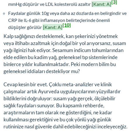
[3]
mmHg düşürür ve LDL kolesterolü azaltır
[Kanıt: A]
Faydalar günlük 10g veya daha az dozlarda en belirgindir ve
CRP ile IL-6 gibi inflamasyon belirteçlerinde önemli
[10]
düşüşler görülür
[Kanıt: A]
Kalp sağlığınızı desteklemek, kan şekerinizi yönetmek
veya iltihabı azaltmak için doğal bir yol arıyorsanız, susam
yağı ilginizi hak ediyor.
Sesamum indicum
tohumlarından
elde edilen bu kadim yağ, geleneksel tıp sistemlerinde
binlerce yıldır kullanılmaktadır. Peki modern bilim bu
geleneksel iddiaları destekliyor mu?
Cevap kesin bir evet. Çoklu meta-analizler ve klinik
çalışmalar artık Ayurveda uygulayıcılarının yüzyıllardır
bildiklerini doğruluyor: susam yağı gerçek, ölçülebilir
sağlık faydaları sunuyor. Bu kapsamlı rehberde,
araştırmaların tam olarak ne gösterdiğini, ne kadar
kullanılması gerektiğini ve bu çok yönlü yağı günlük
rutininize nasıl güvenle dahil edebileceğinizi inceleyeceğiz.