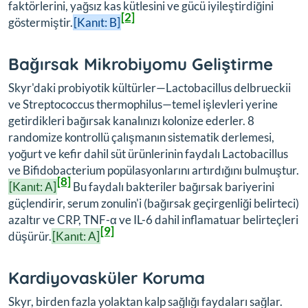
faktörlerini, yağsız kas kütlesini ve gücü iyileştirdiğini
[2]
göstermiştir.
[Kanıt: B]
Bağırsak Mikrobiyomu Geliştirme
Skyr'daki probiyotik kültürler—Lactobacillus delbrueckii
ve Streptococcus thermophilus—temel işlevleri yerine
getirdikleri bağırsak kanalınızı kolonize ederler. 8
randomize kontrollü çalışmanın sistematik derlemesi,
yoğurt ve kefir dahil süt ürünlerinin faydalı Lactobacillus
ve Bifidobacterium popülasyonlarını artırdığını bulmuştur.
[8]
[Kanıt: A]
Bu faydalı bakteriler bağırsak bariyerini
güçlendirir, serum zonulin'i (bağırsak geçirgenliği belirteci)
azaltır ve CRP, TNF-α ve IL-6 dahil inflamatuar belirteçleri
[9]
düşürür.
[Kanıt: A]
Kardiyovasküler Koruma
Skyr, birden fazla yolaktan kalp sağlığı faydaları sağlar.