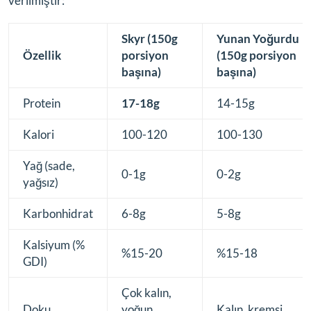
verilmiştir:
Skyr (150g
Yunan Yoğurdu
Özellik
porsiyon
(150g porsiyon
başına)
başına)
Protein
17-18g
14-15g
Kalori
100-120
100-130
Yağ (sade,
0-1g
0-2g
yağsız)
Karbonhidrat
6-8g
5-8g
Kalsiyum (%
%15-20
%15-18
GDI)
Çok kalın,
Doku
yoğun,
Kalın, kremsi