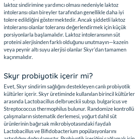
laktoz sindirimine yardımcı olması nedeniyle laktoz
intoleransı olan bireyler tarafından genellikle daha iyi
tolere edildiğini göstermektedir. Ancak şiddetli laktoz
intoleransı olanlar toleransı değerlendirmek için küçük
porsiyonlarla başlamalıdır. Laktoz intoleransının süt
proteini alerjisinden farklı olduğunu unutmayın—kazein
veya peynir altı suyu alerjisi olanlar Skyr'dan tamamen
kaçınmalıdır.
Skyr probiyotik içerir mi?
Evet, Skyr sindirim sağlığını destekleyen canlı probiyotik
kültürler içerir. Skyr üretiminde kullanılan birincil kültürler
arasında Lactobacillus delbrueckii subsp. bulgaricus ve
Streptococcus thermophilus bulunur. Randomize kontrollü
çalışmaların sistematik derlemesi, yoğurt dahil süt
ürünlerinin bağırsak mikrobiyotasındaki faydalı
Lactobacillus ve Bifidobacterium popülasyonlarını
artırdığını doğrulamıştır. Probiyotik içeriğini sağlamak için