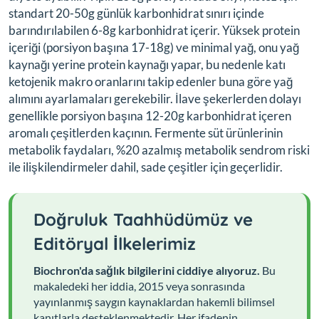
standart 20-50g günlük karbonhidrat sınırı içinde
barındırılabilen 6-8g karbonhidrat içerir. Yüksek protein
içeriği (porsiyon başına 17-18g) ve minimal yağ, onu yağ
kaynağı yerine protein kaynağı yapar, bu nedenle katı
ketojenik makro oranlarını takip edenler buna göre yağ
alımını ayarlamaları gerekebilir. İlave şekerlerden dolayı
genellikle porsiyon başına 12-20g karbonhidrat içeren
aromalı çeşitlerden kaçının. Fermente süt ürünlerinin
metabolik faydaları, %20 azalmış metabolik sendrom riski
ile ilişkilendirmeler dahil, sade çeşitler için geçerlidir.
Doğruluk Taahhüdümüz ve
Editöryal İlkelerimiz
Biochron'da sağlık bilgilerini ciddiye alıyoruz.
Bu
makaledeki her iddia, 2015 veya sonrasında
yayınlanmış saygın kaynaklardan hakemli bilimsel
kanıtlarla desteklenmektedir. Her ifadenin