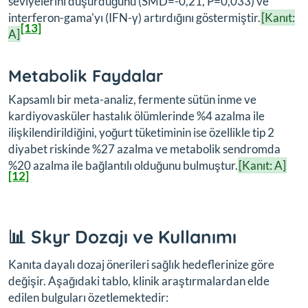
seviyelerini düşürdüğünü (SMD=-0,21, P=0,033) ve
interferon-gama'yı (IFN-γ) artırdığını göstermiştir.
[Kanıt:
[13]
A]
Metabolik Faydalar
Kapsamlı bir meta-analiz, fermente sütün inme ve
kardiyovasküler hastalık ölümlerinde %4 azalma ile
ilişkilendirildiğini, yoğurt tüketiminin ise özellikle tip 2
diyabet riskinde %27 azalma ve metabolik sendromda
%20 azalma ile bağlantılı olduğunu bulmuştur.
[Kanıt: A]
[12]
📊 Skyr Dozajı ve Kullanımı
Kanıta dayalı dozaj önerileri sağlık hedeflerinize göre
değişir. Aşağıdaki tablo, klinik araştırmalardan elde
edilen bulguları özetlemektedir: