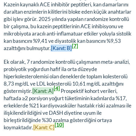
Kazein kaynaklı ACE inhibitör peptitleri, kan damarlarını
daraltan enzimlerin kilitlerini bloke eden küçük anahtarlar
gibi işlev görür. 2025 yılında yapılan randomize kontrollü
bir çalışma, bu kazein peptitlerinin ACE inhibisyonu ve
mikrobiyota aracılı anti-inflamatuar etkiler yoluyla sistolik
kan basıncını %9,41 ve diyastolik kan basıncını %9,53
[7]
azalttığını bulmuştur.
[Kanıt: B]
Ek olarak, 7 randomize kontrollü çalışmanın meta-analizi,
probiyotik yoğurdun hafif ila orta düzeyde
hiperkolesterolemisi olan deneklerde toplam kolesterolü
8,73 mg/dL ve LDL kolesterolü 10,61 mg/dL azalttığını
[4]
göstermiştir.
[Kanıt: A]
Prospektif kohort verileri,
haftada ≥2 porsiyon yoğurt tüketiminin kadınlarda %17,
erkeklerde %21 kardiyovasküler hastalık riski azalması ile
ilişkilendirildiğini ve DASH diyetine uyum ile
birleştirildiğinde %30 azalma gösterdiğini ortaya
[10]
koymaktadır.
[Kanıt: C]