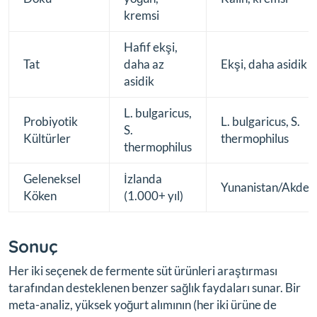
kremsi
Hafif ekşi,
Tat
daha az
Ekşi, daha asidik
asidik
L. bulgaricus,
Probiyotik
L. bulgaricus, S.
S.
Kültürler
thermophilus
thermophilus
Geleneksel
İzlanda
Yunanistan/Akden
Köken
(1.000+ yıl)
Sonuç
Her iki seçenek de fermente süt ürünleri araştırması
tarafından desteklenen benzer sağlık faydaları sunar. Bir
meta-analiz, yüksek yoğurt alımının (her iki ürüne de