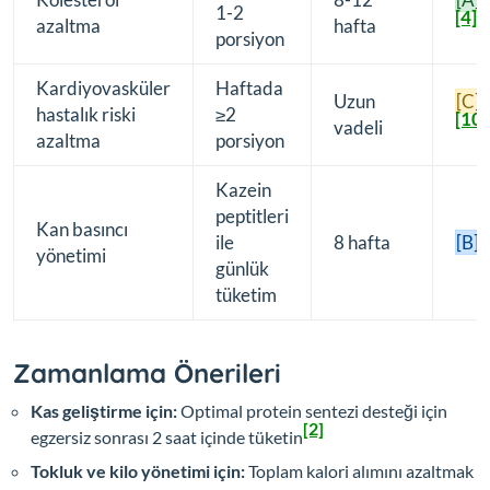
1-2
[4]
azaltma
hafta
porsiyon
Kardiyovasküler
Haftada
Uzun
[C]
hastalık riski
≥2
[10]
vadeli
azaltma
porsiyon
Kazein
peptitleri
Kan basıncı
[
ile
8 hafta
[B]
yönetimi
günlük
tüketim
Zamanlama Önerileri
Kas geliştirme için:
Optimal protein sentezi desteği için
[2]
egzersiz sonrası 2 saat içinde tüketin
Tokluk ve kilo yönetimi için:
Toplam kalori alımını azaltmak