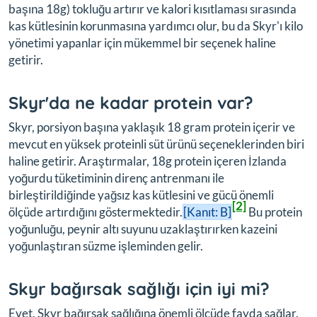
başına 18g) tokluğu artırır ve kalori kısıtlaması sırasında
kas kütlesinin korunmasına yardımcı olur, bu da Skyr'ı kilo
yönetimi yapanlar için mükemmel bir seçenek haline
getirir.
Skyr'da ne kadar protein var?
Skyr, porsiyon başına yaklaşık 18 gram protein içerir ve
mevcut en yüksek proteinli süt ürünü seçeneklerinden biri
haline getirir. Araştırmalar, 18g protein içeren İzlanda
yoğurdu tüketiminin direnç antrenmanı ile
birleştirildiğinde yağsız kas kütlesini ve gücü önemli
[2]
ölçüde artırdığını göstermektedir.
[Kanıt: B]
Bu protein
yoğunluğu, peynir altı suyunu uzaklaştırırken kazeini
yoğunlaştıran süzme işleminden gelir.
Skyr bağırsak sağlığı için iyi mi?
Evet, Skyr bağırsak sağlığına önemli ölçüde fayda sağlar.