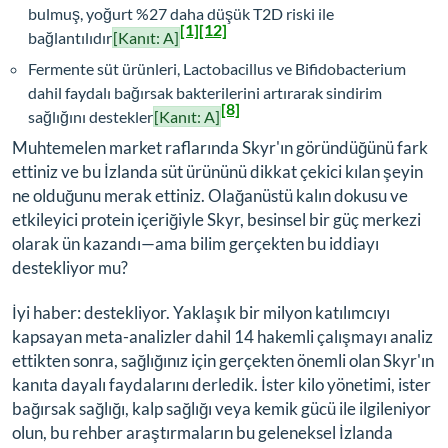
bulmuş, yoğurt %27 daha düşük T2D riski ile
[1]
[12]
bağlantılıdır
[Kanıt: A]
Fermente süt ürünleri, Lactobacillus ve Bifidobacterium
dahil faydalı bağırsak bakterilerini artırarak sindirim
[8]
sağlığını destekler
[Kanıt: A]
Muhtemelen market raflarında Skyr'ın göründüğünü fark
ettiniz ve bu İzlanda süt ürününü dikkat çekici kılan şeyin
ne olduğunu merak ettiniz. Olağanüstü kalın dokusu ve
etkileyici protein içeriğiyle Skyr, besinsel bir güç merkezi
olarak ün kazandı—ama bilim gerçekten bu iddiayı
destekliyor mu?
İyi haber: destekliyor. Yaklaşık bir milyon katılımcıyı
kapsayan meta-analizler dahil 14 hakemli çalışmayı analiz
ettikten sonra, sağlığınız için gerçekten önemli olan Skyr'ın
kanıta dayalı faydalarını derledik. İster kilo yönetimi, ister
bağırsak sağlığı, kalp sağlığı veya kemik gücü ile ilgileniyor
olun, bu rehber araştırmaların bu geleneksel İzlanda