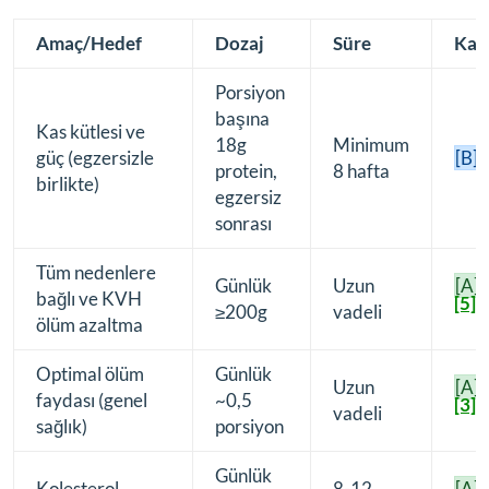
Amaç/Hedef
Dozaj
Süre
Kan
Porsiyon
başına
Kas kütlesi ve
18g
Minimum
[
güç (egzersizle
[B]
protein,
8 hafta
birlikte)
egzersiz
sonrası
Tüm nedenlere
Günlük
Uzun
[A]
bağlı ve KVH
[5]
≥200g
vadeli
ölüm azaltma
Optimal ölüm
Günlük
Uzun
[A]
faydası (genel
~0,5
[3]
vadeli
sağlık)
porsiyon
Günlük
Kolesterol
8-12
[A]