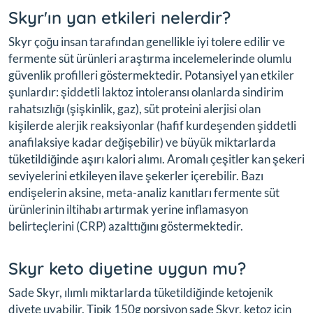
Skyr'ın yan etkileri nelerdir?
Skyr çoğu insan tarafından genellikle iyi tolere edilir ve
fermente süt ürünleri araştırma incelemelerinde olumlu
güvenlik profilleri göstermektedir. Potansiyel yan etkiler
şunlardır: şiddetli laktoz intoleransı olanlarda sindirim
rahatsızlığı (şişkinlik, gaz), süt proteini alerjisi olan
kişilerde alerjik reaksiyonlar (hafif kurdeşenden şiddetli
anafilaksiye kadar değişebilir) ve büyük miktarlarda
tüketildiğinde aşırı kalori alımı. Aromalı çeşitler kan şekeri
seviyelerini etkileyen ilave şekerler içerebilir. Bazı
endişelerin aksine, meta-analiz kanıtları fermente süt
ürünlerinin iltihabı artırmak yerine inflamasyon
belirteçlerini (CRP) azalttığını göstermektedir.
Skyr keto diyetine uygun mu?
Sade Skyr, ılımlı miktarlarda tüketildiğinde ketojenik
diyete uyabilir. Tipik 150g porsiyon sade Skyr, ketoz için