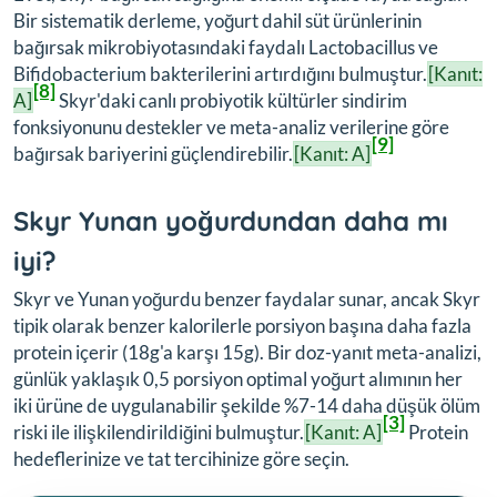
Bir sistematik derleme, yoğurt dahil süt ürünlerinin
bağırsak mikrobiyotasındaki faydalı Lactobacillus ve
Bifidobacterium bakterilerini artırdığını bulmuştur.
[Kanıt:
[8]
A]
Skyr'daki canlı probiyotik kültürler sindirim
fonksiyonunu destekler ve meta-analiz verilerine göre
[9]
bağırsak bariyerini güçlendirebilir.
[Kanıt: A]
Skyr Yunan yoğurdundan daha mı
iyi?
Skyr ve Yunan yoğurdu benzer faydalar sunar, ancak Skyr
tipik olarak benzer kalorilerle porsiyon başına daha fazla
protein içerir (18g'a karşı 15g). Bir doz-yanıt meta-analizi,
günlük yaklaşık 0,5 porsiyon optimal yoğurt alımının her
iki ürüne de uygulanabilir şekilde %7-14 daha düşük ölüm
[3]
riski ile ilişkilendirildiğini bulmuştur.
[Kanıt: A]
Protein
hedeflerinize ve tat tercihinize göre seçin.