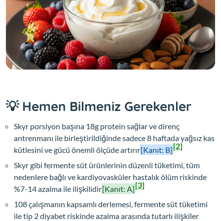
💡 Hemen Bilmeniz Gerekenler
Skyr porsiyon başına 18g protein sağlar ve direnç
antrenmanı ile birleştirildiğinde sadece 8 haftada yağsız kas
[2]
kütlesini ve gücü önemli ölçüde artırır
[Kanıt: B]
Skyr gibi fermente süt ürünlerinin düzenli tüketimi, tüm
nedenlere bağlı ve kardiyovasküler hastalık ölüm riskinde
[3]
%7-14 azalma ile ilişkilidir
[Kanıt: A]
108 çalışmanın kapsamlı derlemesi, fermente süt tüketimi
ile tip 2 diyabet riskinde azalma arasında tutarlı ilişkiler