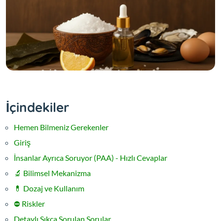
İçindekiler
Hemen Bilmeniz Gerekenler
Giriş
İnsanlar Ayrıca Soruyor (PAA) - Hızlı Cevaplar
🔬 Bilimsel Mekanizma
💊 Dozaj ve Kullanım
⛔️ Riskler
Detaylı Sıkça Sorulan Sorular