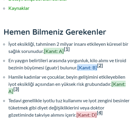
Kaynaklar
Hemen Bilmeniz Gerekenler
İyot eksikliği, tahminen 2 milyar insanı etkileyen küresel bir
[1]
sağlık sorunudur.
[Kanıt: A]
En yaygın belirtileri arasında yorgunluk, kilo alımı ve tiroid
[2]
bezinin büyümesi (guatr) bulunur.
[Kanıt: B]
Hamile kadınlar ve çocuklar, beyin gelişimini etkileyebilen
iyot eksikliği açısından en yüksek risk grubundadır.
[Kanıt:
[3]
A]
Tedavi genellikle iyotlu tuz kullanımı ve iyot zengini besinler
tüketmek gibi diyet değişikliklerini veya doktor
[4]
gözetiminde takviye alımını içerir.
[Kanıt: D]