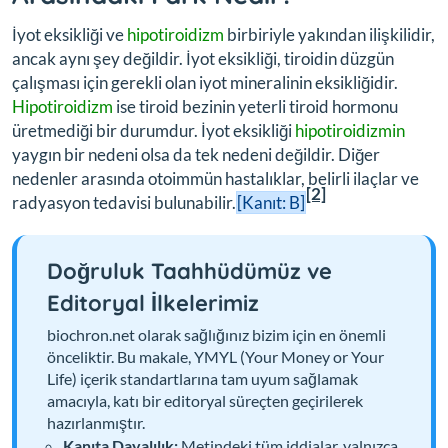
İyot eksikliği ve
hipotiroidizm
birbiriyle yakından ilişkilidir,
ancak aynı şey değildir. İyot eksikliği, tiroidin düzgün
çalışması için gerekli olan iyot mineralinin eksikliğidir.
Hipotiroidizm
ise tiroid bezinin yeterli tiroid hormonu
üretmediği bir durumdur. İyot eksikliği
hipotiroidizmin
yaygın bir nedeni olsa da tek nedeni değildir. Diğer
nedenler arasında otoimmün hastalıklar, belirli ilaçlar ve
[2]
radyasyon tedavisi bulunabilir.
[Kanıt: B]
Doğruluk Taahhüdümüz ve
Editoryal İlkelerimiz
biochron.net olarak sağlığınız bizim için en önemli
önceliktir. Bu makale, YMYL (Your Money or Your
Life) içerik standartlarına tam uyum sağlamak
amacıyla, katı bir editoryal süreçten geçirilerek
hazırlanmıştır.
Kanıta Dayalılık:
Metindeki tüm iddialar, yalnızca