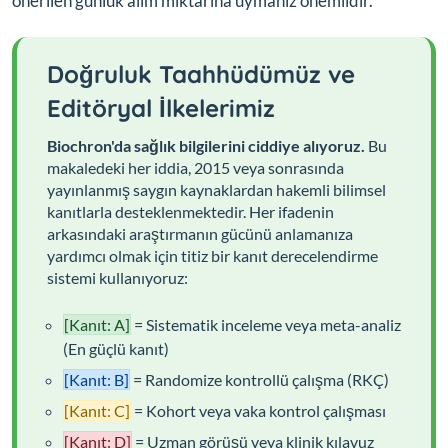
önerilen günlük alım miktarına uymanız önemlidir.
Doğruluk Taahhüdümüz ve
Editöryal İlkelerimiz
Biochron'da sağlık bilgilerini ciddiye alıyoruz.
Bu
makaledeki her iddia, 2015 veya sonrasında
yayınlanmış saygın kaynaklardan hakemli bilimsel
kanıtlarla desteklenmektedir. Her ifadenin
arkasındaki araştırmanın gücünü anlamanıza
yardımcı olmak için titiz bir kanıt derecelendirme
sistemi kullanıyoruz:
[Kanıt: A]
= Sistematik inceleme veya meta-analiz
(En güçlü kanıt)
[Kanıt: B]
= Randomize kontrollü çalışma (RKÇ)
[Kanıt: C]
= Kohort veya vaka kontrol çalışması
[Kanıt: D]
= Uzman görüşü veya klinik kılavuz