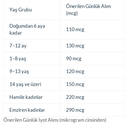
Önerilen Günlük Alım
Yaş Grubu
(mcg)
Doğumdan 6 aya
110 mcg
kadar
7–12 ay
130 mcg
1–8 yaş
90 mcg
9–13 yaş
120 mcg
14 yaş ve üzeri
150 mcg
Hamile kadınlar
220 mcg
Emziren kadınlar
290 mcg
Önerilen Günlük İyot Alımı (mikrogram cinsinden)