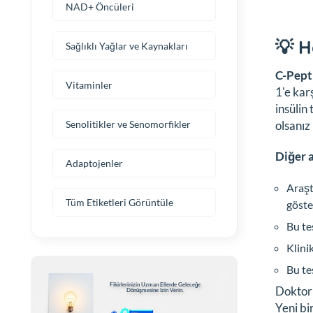
NAD+ Öncüleri
💡 H
Sağlıklı Yağlar ve Kaynakları
C-Pepti
Vitaminler
1'e kar
insülin
olsanız
Senolitikler ve Senomorfikler
Diğer a
Adaptojenler
Araşt
Tüm Etiketleri Görüntüle
göste
Bu te
Klini
Bu te
Fikirlerinizin Uzman Ellerde Geleceğe
Doktoru
Dönüşmesine İzin Verin.
Yeni bi