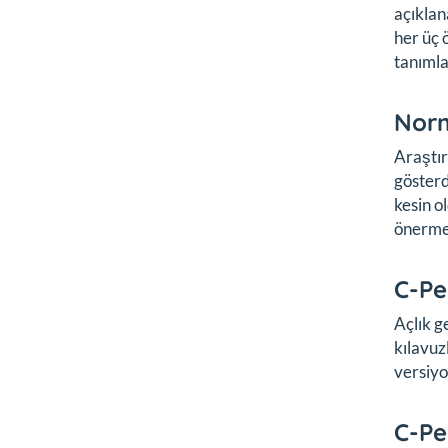
açıklan
her üç 
tanımla
Norm
Araştır
gösterd
kesin o
önerme
C-Pe
Açlık g
kılavuz
versiyo
C-Pe