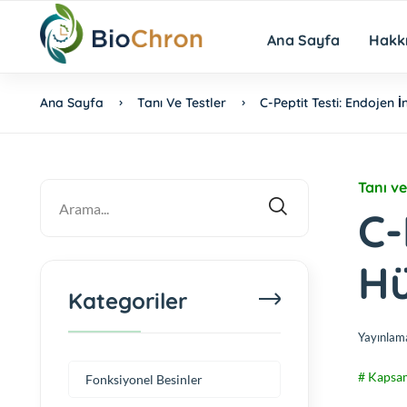
Ana Sayfa
Hakk
Ana Sayfa
Tanı Ve Testler
C-Peptit Testi: Endojen 
Tanı ve
C-
Hü
Kategoriler
Yayınlam
# Kapsam
Fonksiyonel Besinler