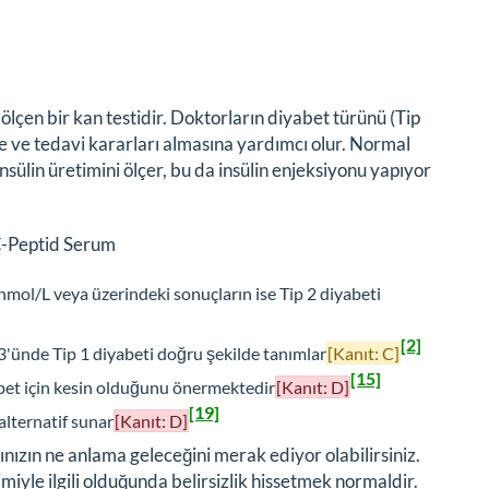
 ölçen bir kan testidir. Doktorların diyabet türünü (Tip
ne ve tedavi kararları almasına yardımcı olur. Normal
nsülin üretimini ölçer, bu da insülin enjeksiyonu yapıyor
 C-Peptid Serum
 nmol/L veya üzerindeki sonuçların ise Tip 2 diyabeti
[2]
3'ünde Tip 1 diyabeti doğru şekilde tanımlar
[Kanıt: C]
[15]
yabet için kesin olduğunu önermektedir
[Kanıt: D]
[19]
 alternatif sunar
[Kanıt: D]
ınızın ne anlama geleceğini merak ediyor olabilirsiniz.
imiyle ilgili olduğunda belirsizlik hissetmek normaldir.