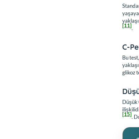
Standar
yaşayab
yaklaşı
[11]
.
C-Pe
Bu test
yaklaş
glikoz 
Düşü
Düşük C
ilişkilid
[15]
. D