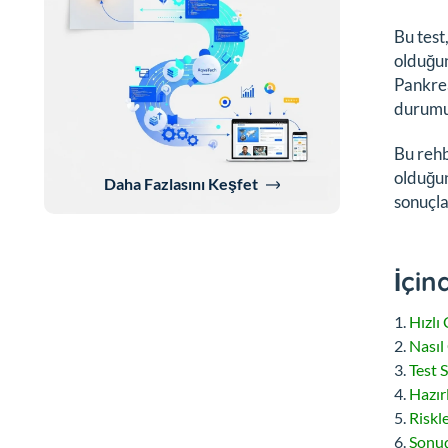
Bu test
olduğun
Pankrea
durumun
Bu rehb
olduğun
Daha Fazlasını Keşfet
sonuçla
İçin
Hızlı
Nasıl 
Test 
Hazır
Riskl
Sonuç