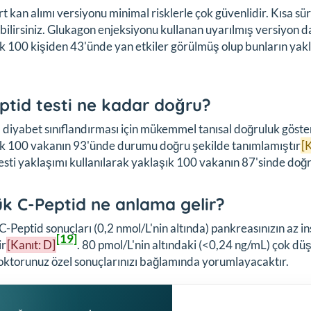
t kan alımı versiyonu minimal risklerle çok güvenlidir. Kısa sü
ilirsiniz. Glukagon enjeksiyonu kullanan uyarılmış versiyon d
k 100 kişiden 43'ünde yan etkiler görülmüş olup bunların yakl
ptid testi ne kadar doğru?
, diyabet sınıflandırması için mükemmel tanısal doğruluk gösterm
ık 100 vakanın 93'ünde durumu doğru şekilde tanımlamıştır
[K
testi yaklaşımı kullanılarak yaklaşık 100 vakanın 87'sinde do
k C-Peptid ne anlama gelir?
-Peptid sonuçları (0,2 nmol/L'nin altında) pankreasınızın az insü
[19]
ir
[Kanıt: D]
. 80 pmol/L'nin altındaki (<0,24 ng/mL) çok dü
oktorunuz özel sonuçlarınızı bağlamında yorumlayacaktır.