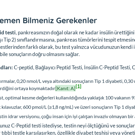
emen Bilmeniz Gerekenler
d testi
, pankreasınızın doğal olarak ne kadar insülin ürettiğini
şı Tip 2) sınıflandırmasına, pankreas tümörlerini tespit etmesi
 testlerinden farklı olarak, bu test yalnızca vücudunuzun kendi i
 bile sonuçların doğru olmasını sağlar.
dları:
C-peptid, Bağlayıcı Peptid Testi, İnsülin C-Peptid Testi,
ırmalar, 0,20 nmol/L veya altındaki sonuçların Tip 1 diyabeti, 0,30
[1]
rdiğini ortaya koymaktadır
[Kanıt: A]
st, optimal kesme değerleri kullanıldığında yaklaşık 100 vakanın 9
k kılavuzlar, 600 pmol/L (≥1,8 ng/mL) ve üzeri sonuçların Tip 1 di
stin idrar versiyonu, çoğu insan için iyi çalışan invaziv olmayan bir
nuz C-Peptid testi istediyse, testin neyi ölçtüğünü ve sonuçlar
r tıbbi testle karşılaşırken, özellikle diyabet teşhisi veya yönet