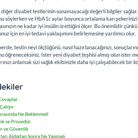
, diğer diyabet testlerinin sunamayacağı değerli bilgiler sağla
u söylerken ve HbA1c aylar boyunca ortalama kan şekerinizi gö
sınızın ne kadar iyi insülin ürettiğini ölçer. Bu önemlidir çünkü
uz için en iyi tedavi yaklaşımını belirlemesine yardımcı olur.
erde, testin neyi ölçtüğünü, nasıl hazırlanacağınızı, sonuçların
u öğreneceksiniz. İster yeni diyabet teşhisi almış olun ister 
rınızı anlamak sizi sağlık ekibinizle daha iyi çalışabilecek bir k
dekiler
 Cevaplar
Çalışır
Sırasında Ne Beklenmeli
lık ve Prosedür
er ve Güvenlik
ları Aldıktan Sonra Ne Yapmalı