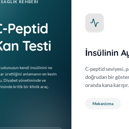
SAĞLIK REHBERI
C-Peptid
Kan Testi
İnsülinin A
udunuzun kendi insülinini ne
 miktarda C-peptid de
C-peptid seviyesi, p
ar ürettiğini anlamanın en kesin
r yan ürünüdür ve vücutta
doğrudan bir gösterg
u. Diyabet yönetiminde ve
oranda kana karışır
hisinde kritik bir klinik araç.
Mekanizma