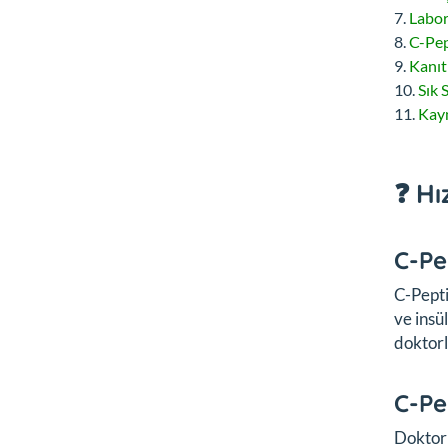
Labor
C-Pep
Kanıt
Sık 
Kay
❓ Hı
C-Pe
C-Pepti
ve insü
doktorl
C-Pep
Doktorl