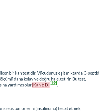
 ölçen bir kan testidir. Vücudunuz eşit miktarda C-peptid
 ölçümü daha kolay ve doğru hale getirir. Bu test,
[19]
sına yardımcı olur
[Kanıt: D]
.
pankreas tümörlerini (insülinoma) tespit etmek,