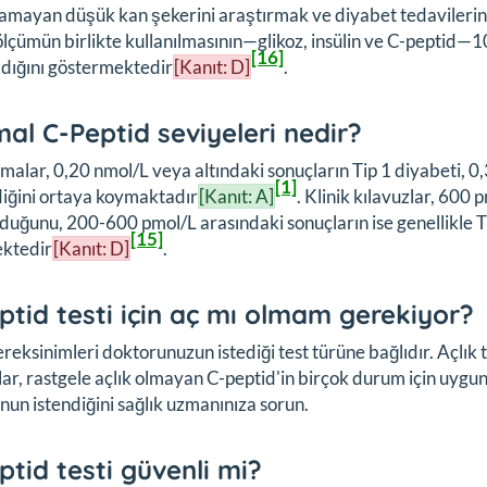
amayan düşük kan şekerini araştırmak ve diyabet tedavilerinin n
ölçümün birlikte kullanılmasının—glikoz, insülin ve C-peptid
[16]
dığını göstermektedir
[Kanıt: D]
.
al C-Peptid seviyeleri nedir?
malar, 0,20 nmol/L veya altındaki sonuçların Tip 1 diyabeti, 0
[1]
iğini ortaya koymaktadır
[Kanıt: A]
. Klinik kılavuzlar, 600 
lduğunu, 200-600 pmol/L arasındaki sonuçların ise genellikle
[15]
ktedir
[Kanıt: D]
.
ptid testi için aç mı olmam gerekiyor?
ereksinimleri doktorunuzun istediği test türüne bağlıdır. Açlık
lar, rastgele açlık olmayan C-peptid'in birçok durum için uygu
nun istendiğini sağlık uzmanınıza sorun.
ptid testi güvenli mi?