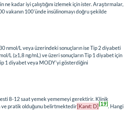
e kadar iyi çalıştığını izlemek için ister. Araştırmalar,
—100 vakanın 100'ünde insülinomayı doğru şekilde
,30 nmol/L veya üzerindeki sonuçların ise Tip 2 diyabeti
pmol/L (≥1,8 ng/mL) ve üzeri sonuçların Tip 1 diyabet için
 Tip 1 diyabet veya MODY'yi gösterdiğini
 testi 8-12 saat yemek yememeyi gerektirir. Klinik
[19]
n ve pratik olduğunu belirtmektedir
[Kanıt: D]
. Hangi