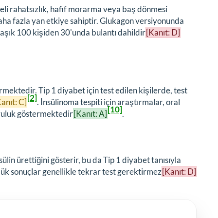
reli rahatsızlık, hafif morarma veya baş dönmesi
aha fazla yan etkiye sahiptir. Glukagon versiyonunda
aşık 100 kişiden 30'unda bulantı dahildir
[Kanıt: D]
ektedir. Tip 1 diyabet için test edilen kişilerde, test
[2]
anıt: C]
. İnsülinoma tespiti için araştırmalar, oral
[10]
ğruluk göstermektedir
[Kanıt: A]
.
lin ürettiğini gösterir, bu da Tip 1 diyabet tanısıyla
şük sonuçlar genellikle tekrar test gerektirmez
[Kanıt: D]