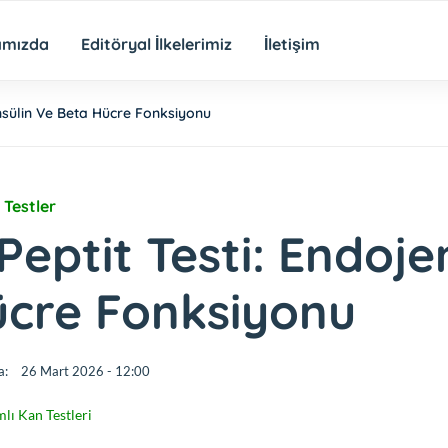
ımızda
Editöryal İlkelerimiz
İletişim
İnsülin Ve Beta Hücre Fonksiyonu
 Testler
Peptit Testi: Endoje
cre Fonksiyonu
a:
26 Mart 2026 - 12:00
lı Kan Testleri