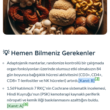
💡 Hemen Bilmeniz Gerekenler
Adaptojenik mantarlar, randomize kontrollü bir çalışmada
organ fonksiyonları üzerinde olumsuz etki olmaksızın 84
gün boyunca bağışıklık hücresi aktivitesini (CD3+, CD4+,
[3]
CD8+ T-lenfositler ve NK hücreleri) artırdı.
[Kanıt: B]
1.569 katılımcılı 7 RKÇ'nin Cochrane sistematik incelemesi,
Hindi Kuyruğu'nun (PSK) kemoterapi kaynaklı periferik
nöropati ve kemik iliği baskılanmasını azalttığını buldu.
[6]
[Kanıt: A]