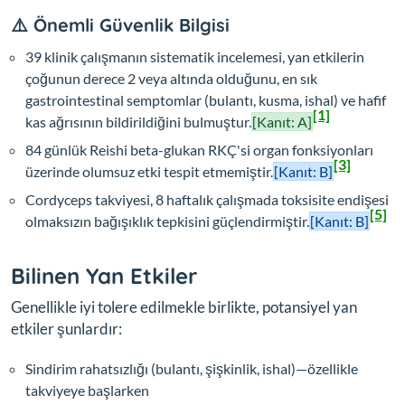
⚠️ Önemli Güvenlik Bilgisi
39 klinik çalışmanın sistematik incelemesi, yan etkilerin
çoğunun derece 2 veya altında olduğunu, en sık
gastrointestinal semptomlar (bulantı, kusma, ishal) ve hafif
[1]
kas ağrısının bildirildiğini bulmuştur.
[Kanıt: A]
84 günlük Reishi beta-glukan RKÇ'si organ fonksiyonları
[3]
üzerinde olumsuz etki tespit etmemiştir.
[Kanıt: B]
Cordyceps takviyesi, 8 haftalık çalışmada toksisite endişesi
[5]
olmaksızın bağışıklık tepkisini güçlendirmiştir.
[Kanıt: B]
Bilinen Yan Etkiler
Genellikle iyi tolere edilmekle birlikte, potansiyel yan
etkiler şunlardır:
Sindirim rahatsızlığı (bulantı, şişkinlik, ishal)—özellikle
takviyeye başlarken