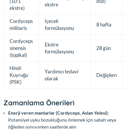
(10:1
doz)
ekstre
ekstre)
Cordyceps
İçecek
8 hafta
militaris
formülasyonu
Cordyceps
Ekstre
sinensis
28 gün
formülasyonu
(topikal)
Hindi
Yardımcı tedavi
Kuyruğu
Değişken
olarak
(PSK)
Zamanlama Önerileri
Enerji veren mantarlar (Cordyceps, Aslan Yelesi)
:
Potansiyel uyku bozukluğunu önlemek için sabah veya
öğleden sonra erken saatlerde alın