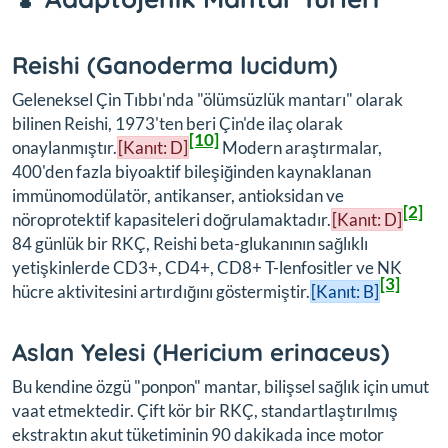
Reishi (
Ganoderma lucidum
)
Geleneksel Çin Tıbbı'nda "ölümsüzlük mantarı" olarak
bilinen Reishi, 1973'ten beri Çin'de ilaç olarak
[10]
onaylanmıştır.
[Kanıt: D]
Modern araştırmalar,
400'den fazla biyoaktif bileşiğinden kaynaklanan
immünomodülatör, antikanser, antioksidan ve
[2]
nöroprotektif kapasiteleri doğrulamaktadır.
[Kanıt: D]
84 günlük bir RKÇ, Reishi beta-glukanının sağlıklı
yetişkinlerde CD3+, CD4+, CD8+ T-lenfositler ve NK
[3]
hücre aktivitesini artırdığını göstermiştir.
[Kanıt: B]
Aslan Yelesi (
Hericium erinaceus
)
Bu kendine özgü "ponpon" mantar, bilişsel sağlık için umut
vaat etmektedir. Çift kör bir RKÇ, standartlaştırılmış
ekstraktın akut tüketiminin 90 dakikada ince motor