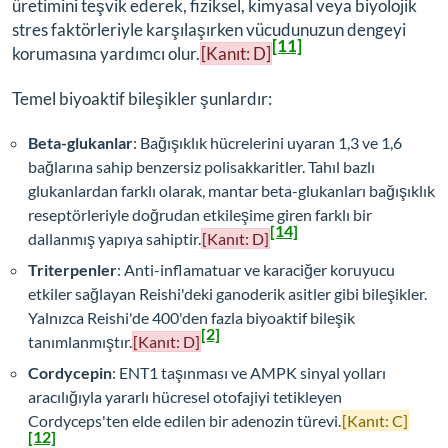
üretimini teşvik ederek, fiziksel, kimyasal veya biyolojik
stres faktörleriyle karşılaşırken vücudunuzun dengeyi
[11]
korumasına yardımcı olur.
[Kanıt: D]
Temel biyoaktif bileşikler şunlardır:
Beta-glukanlar
: Bağışıklık hücrelerini uyaran 1,3 ve 1,6
bağlarına sahip benzersiz polisakkaritler. Tahıl bazlı
glukanlardan farklı olarak, mantar beta-glukanları bağışıklık
reseptörleriyle doğrudan etkileşime giren farklı bir
[14]
dallanmış yapıya sahiptir.
[Kanıt: D]
Triterpenler
: Anti-inflamatuar ve karaciğer koruyucu
etkiler sağlayan Reishi'deki ganoderik asitler gibi bileşikler.
Yalnızca Reishi'de 400'den fazla biyoaktif bileşik
[2]
tanımlanmıştır.
[Kanıt: D]
Cordycepin
: ENT1 taşınması ve AMPK sinyal yolları
aracılığıyla yararlı hücresel otofajiyi tetikleyen
Cordyceps'ten elde edilen bir adenozin türevi.
[Kanıt: C]
[12]