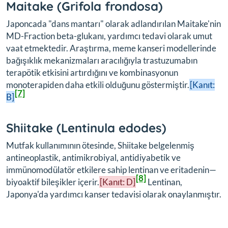
Maitake (
Grifola frondosa
)
Japoncada "dans mantarı" olarak adlandırılan Maitake'nin
MD-Fraction beta-glukanı, yardımcı tedavi olarak umut
vaat etmektedir. Araştırma, meme kanseri modellerinde
bağışıklık mekanizmaları aracılığıyla trastuzumabın
terapötik etkisini artırdığını ve kombinasyonun
monoterapiden daha etkili olduğunu göstermiştir.
[Kanıt:
[7]
B]
Shiitake (
Lentinula edodes
)
Mutfak kullanımının ötesinde, Shiitake belgelenmiş
antineoplastik, antimikrobiyal, antidiyabetik ve
immünomodülatör etkilere sahip lentinan ve eritadenin—
[8]
biyoaktif bileşikler içerir.
[Kanıt: D]
Lentinan,
Japonya'da yardımcı kanser tedavisi olarak onaylanmıştır.