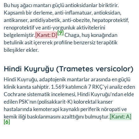
Bu huş ağacı mantarı güçlü antioksidanlar biriktirir.
Kapsamlı bir derleme, anti-inflamatuar, antioksidan,
antikanser, antidiyabetik, anti-obezite, hepatoprotektif,
renoprotektif ve anti-yorgunluk aktivitelerini
[9]
belgelemiştir.
[Kanıt: D]
Chaga, huş konağından
betulinik asit içererek profiline benzersiz terapötik
bileşikler ekler.
Hindi Kuyruğu (
Trametes versicolor
)
Hindi Kuyruğu, adaptojenik mantarlar arasında en güçlü
klinik kanıta sahiptir. 1.569 katılımcılı 7 RKÇ'yi analiz eden
Cochrane sistematik incelemesi, Hindi Kuyruğu'ndan elde
edilen PSK'nın (polisakkarit-K) kolorektal kanser
hastalarında kemoterapi kaynaklı periferik nöropati ve
kemik iliği baskılanmasını azalttığını bulmuştur.
[Kanıt: A]
[6]