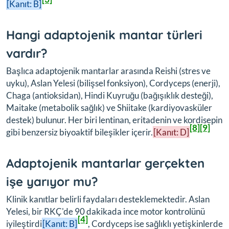
[Kanıt: B]
Hangi adaptojenik mantar türleri
vardır?
Başlıca adaptojenik mantarlar arasında Reishi (stres ve
uyku), Aslan Yelesi (bilişsel fonksiyon), Cordyceps (enerji),
Chaga (antioksidan), Hindi Kuyruğu (bağışıklık desteği),
Maitake (metabolik sağlık) ve Shiitake (kardiyovasküler
destek) bulunur. Her biri lentinan, eritadenin ve kordisepin
[8]
[9]
gibi benzersiz biyoaktif bileşikler içerir.
[Kanıt: D]
Adaptojenik mantarlar gerçekten
işe yarıyor mu?
Klinik kanıtlar belirli faydaları desteklemektedir. Aslan
Yelesi, bir RKÇ'de 90 dakikada ince motor kontrolünü
[4]
iyileştirdi
[Kanıt: B]
, Cordyceps ise sağlıklı yetişkinlerde