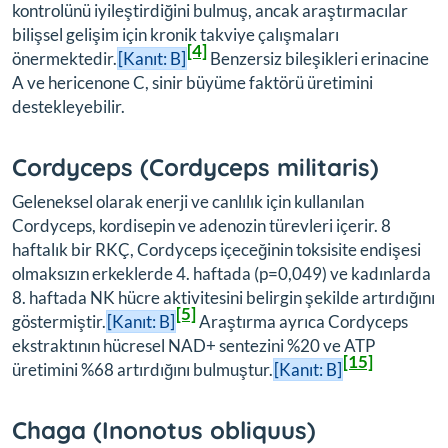
kontrolünü iyileştirdiğini bulmuş, ancak araştırmacılar
bilişsel gelişim için kronik takviye çalışmaları
[4]
önermektedir.
[Kanıt: B]
Benzersiz bileşikleri erinacine
A ve hericenone C, sinir büyüme faktörü üretimini
destekleyebilir.
Cordyceps (
Cordyceps militaris
)
Geleneksel olarak enerji ve canlılık için kullanılan
Cordyceps, kordisepin ve adenozin türevleri içerir. 8
haftalık bir RKÇ, Cordyceps içeceğinin toksisite endişesi
olmaksızın erkeklerde 4. haftada (p=0,049) ve kadınlarda
8. haftada NK hücre aktivitesini belirgin şekilde artırdığını
[5]
göstermiştir.
[Kanıt: B]
Araştırma ayrıca Cordyceps
ekstraktının hücresel NAD+ sentezini %20 ve ATP
[15]
üretimini %68 artırdığını bulmuştur.
[Kanıt: B]
Chaga (
Inonotus obliquus
)