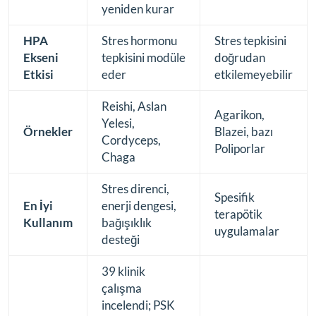
yeniden kurar
HPA
Stres hormonu
Stres tepkisini
Ekseni
tepkisini modüle
doğrudan
Etkisi
eder
etkilemeyebilir
Reishi, Aslan
Agarikon,
Yelesi,
Örnekler
Blazei, bazı
Cordyceps,
Poliporlar
Chaga
Stres direnci,
Spesifik
En İyi
enerji dengesi,
terapötik
Kullanım
bağışıklık
uygulamalar
desteği
39 klinik
çalışma
incelendi; PSK