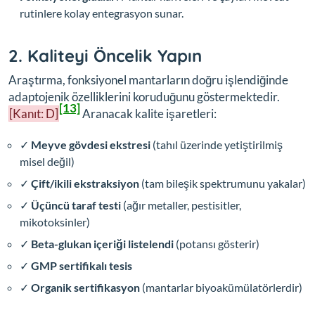
rutinlere kolay entegrasyon sunar.
2. Kaliteyi Öncelik Yapın
Araştırma, fonksiyonel mantarların doğru işlendiğinde
adaptojenik özelliklerini koruduğunu göstermektedir.
[13]
[Kanıt: D]
Aranacak kalite işaretleri:
✓
Meyve gövdesi ekstresi
(tahıl üzerinde yetiştirilmiş
misel değil)
✓
Çift/ikili ekstraksiyon
(tam bileşik spektrumunu yakalar)
✓
Üçüncü taraf testi
(ağır metaller, pestisitler,
mikotoksinler)
✓
Beta-glukan içeriği listelendi
(potansı gösterir)
✓
GMP sertifikalı tesis
✓
Organik sertifikasyon
(mantarlar biyoakümülatörlerdir)