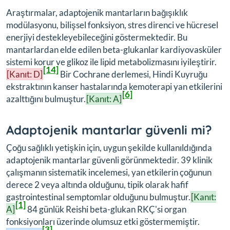
Araştırmalar, adaptojenik mantarların bağışıklık
modülasyonu, bilişsel fonksiyon, stres direnci ve hücresel
enerjiyi destekleyebileceğini göstermektedir. Bu
mantarlardan elde edilen beta-glukanlar kardiyovasküler
sistemi korur ve glikoz ile lipid metabolizmasını iyileştirir.
[14]
[Kanıt: D]
Bir Cochrane derlemesi, Hindi Kuyruğu
ekstraktının kanser hastalarında kemoterapi yan etkilerini
[6]
azalttığını bulmuştur.
[Kanıt: A]
Adaptojenik mantarlar güvenli mi?
Çoğu sağlıklı yetişkin için, uygun şekilde kullanıldığında
adaptojenik mantarlar güvenli görünmektedir. 39 klinik
çalışmanın sistematik incelemesi, yan etkilerin çoğunun
derece 2 veya altında olduğunu, tipik olarak hafif
gastrointestinal semptomlar olduğunu bulmuştur.
[Kanıt:
[1]
A]
84 günlük Reishi beta-glukan RKÇ'si organ
fonksiyonları üzerinde olumsuz etki göstermemiştir.
[3]