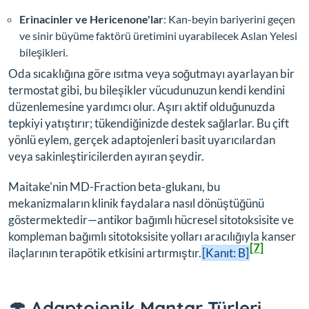
Erinacinler ve Hericenone'lar
: Kan-beyin bariyerini geçen
ve sinir büyüme faktörü üretimini uyarabilecek Aslan Yelesi
bileşikleri.
Oda sıcaklığına göre ısıtma veya soğutmayı ayarlayan bir
termostat gibi, bu bileşikler vücudunuzun kendi kendini
düzenlemesine yardımcı olur. Aşırı aktif olduğunuzda
tepkiyi yatıştırır; tükendiğinizde destek sağlarlar. Bu çift
yönlü eylem, gerçek adaptojenleri basit uyarıcılardan
veya sakinleştiricilerden ayıran şeydir.
Maitake'nin MD-Fraction beta-glukanı, bu
mekanizmaların klinik faydalara nasıl dönüştüğünü
göstermektedir—antikor bağımlı hücresel sitotoksisite ve
kompleman bağımlı sitotoksisite yolları aracılığıyla kanser
[7]
ilaçlarının terapötik etkisini artırmıştır.
[Kanıt: B]
🍄 Adaptojenik Mantar Türleri