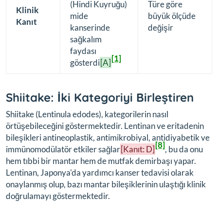
(Hindi Kuyruğu)
Türe göre
Klinik
mide
büyük ölçüde
Kanıt
kanserinde
değişir
sağkalım
faydası
[1]
gösterdi
[A]
Shiitake: İki Kategoriyi Birleştiren
Shiitake (
Lentinula edodes
), kategorilerin nasıl
örtüşebileceğini göstermektedir. Lentinan ve eritadenin
bileşikleri antineoplastik, antimikrobiyal, antidiyabetik ve
[8]
immünomodülatör etkiler sağlar
[Kanıt: D]
, bu da onu
hem tıbbi bir mantar hem de mutfak demirbaşı yapar.
Lentinan, Japonya'da yardımcı kanser tedavisi olarak
onaylanmış olup, bazı mantar bileşiklerinin ulaştığı klinik
doğrulamayı göstermektedir.