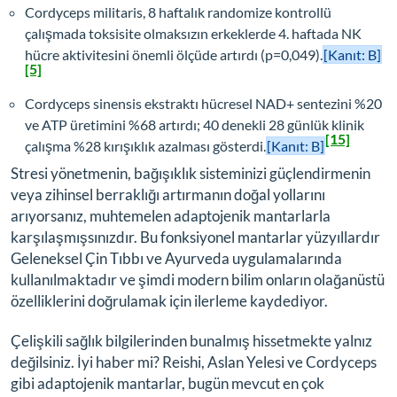
Cordyceps militaris, 8 haftalık randomize kontrollü
çalışmada toksisite olmaksızın erkeklerde 4. haftada NK
hücre aktivitesini önemli ölçüde artırdı (p=0,049).
[Kanıt: B]
[5]
Cordyceps sinensis ekstraktı hücresel NAD+ sentezini %20
ve ATP üretimini %68 artırdı; 40 denekli 28 günlük klinik
[15]
çalışma %28 kırışıklık azalması gösterdi.
[Kanıt: B]
Stresi yönetmenin, bağışıklık sisteminizi güçlendirmenin
veya zihinsel berraklığı artırmanın doğal yollarını
arıyorsanız, muhtemelen adaptojenik mantarlarla
karşılaşmışsınızdır. Bu fonksiyonel mantarlar yüzyıllardır
Geleneksel Çin Tıbbı ve Ayurveda uygulamalarında
kullanılmaktadır ve şimdi modern bilim onların olağanüstü
özelliklerini doğrulamak için ilerleme kaydediyor.
Çelişkili sağlık bilgilerinden bunalmış hissetmekte yalnız
değilsiniz. İyi haber mi? Reishi, Aslan Yelesi ve Cordyceps
gibi adaptojenik mantarlar, bugün mevcut en çok