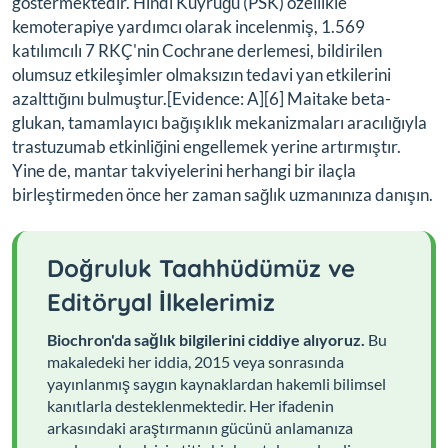
göstermektedir. Hindi Kuyruğu (PSK) özellikle
kemoterapiye yardımcı olarak incelenmiş, 1.569
katılımcılı 7 RKÇ'nin Cochrane derlemesi, bildirilen
olumsuz etkileşimler olmaksızın tedavi yan etkilerini
azalttığını bulmuştur.[Evidence: A][6] Maitake beta-
glukan, tamamlayıcı bağışıklık mekanizmaları aracılığıyla
trastuzumab etkinliğini engellemek yerine artırmıştır.
Yine de, mantar takviyelerini herhangi bir ilaçla
birleştirmeden önce her zaman sağlık uzmanınıza danışın.
Doğruluk Taahhüdümüz ve
Editöryal İlkelerimiz
Biochron'da sağlık bilgilerini ciddiye alıyoruz.
Bu
makaledeki her iddia, 2015 veya sonrasında
yayınlanmış saygın kaynaklardan hakemli bilimsel
kanıtlarla desteklenmektedir. Her ifadenin
arkasındaki araştırmanın gücünü anlamanıza