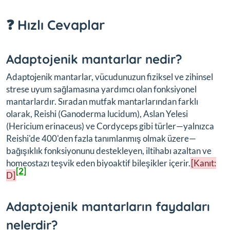
❓ Hızlı Cevaplar
Adaptojenik mantarlar nedir?
Adaptojenik mantarlar, vücudunuzun fiziksel ve zihinsel
strese uyum sağlamasına yardımcı olan fonksiyonel
mantarlardır. Sıradan mutfak mantarlarından farklı
olarak, Reishi (
Ganoderma lucidum
), Aslan Yelesi
(
Hericium erinaceus
) ve Cordyceps gibi türler—yalnızca
Reishi'de 400'den fazla tanımlanmış olmak üzere—
bağışıklık fonksiyonunu destekleyen, iltihabı azaltan ve
homeostazı teşvik eden biyoaktif bileşikler içerir.
[Kanıt:
[2]
D]
Adaptojenik mantarların faydaları
nelerdir?