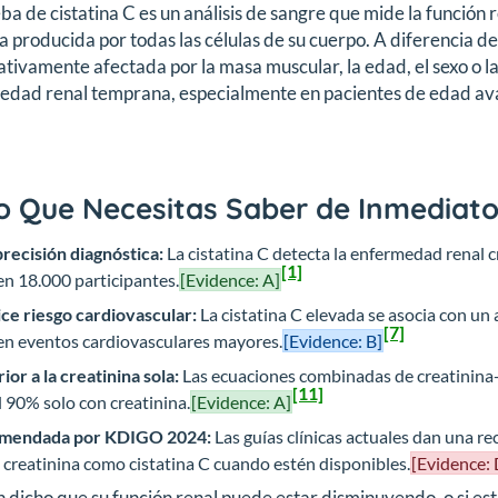
ba de cistatina C es un análisis de sangre que mide la función 
a producida por todas las células de su cuerpo. A diferencia de 
cativamente afectada por la masa muscular, la edad, el sexo o la
dad renal temprana, especialmente en pacientes de edad ava
.
o Que Necesitas Saber de Inmediat
precisión diagnóstica:
La cistatina C detecta la enfermedad renal c
[1]
n 18.000 participantes.
[Evidence: A]
ce riesgo cardiovascular:
La cistatina C elevada se asocia con un
[7]
n eventos cardiovasculares mayores.
[Evidence: B]
ior a la creatinina sola:
Las ecuaciones combinadas de creatinina-
[11]
l 90% solo con creatinina.
[Evidence: A]
mendada por KDIGO 2024:
Las guías clínicas actuales dan una
 creatinina como cistatina C cuando estén disponibles.
[Evidence: 
an dicho que su función renal puede estar disminuyendo, o si 