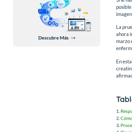
posible
imagen 
La prue
ahora i
Descubre Más
marzo d
enferm
En esta
creatin
afirmac
Tabl
Respu
Cómo 
Proce