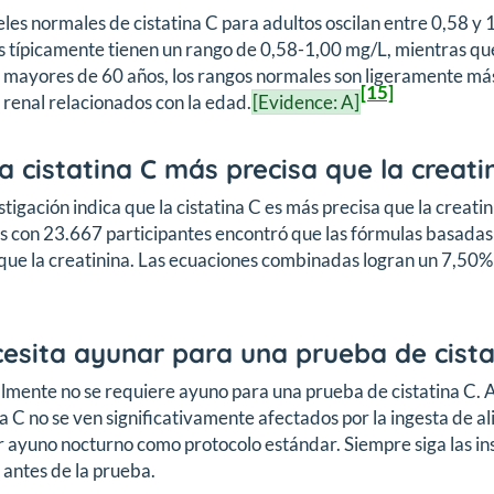
eles normales de cistatina C para adultos oscilan entre 0,58 
 típicamente tienen un rango de 0,58-1,00 mg/L, mientras qu
 mayores de 60 años, los rangos normales son ligeramente más 
[15]
 renal relacionados con la edad.
[Evidence: A]
la cistatina C más precisa que la creati
stigación indica que la cistatina C es más precisa que la creat
s con 23.667 participantes encontró que las fórmulas basadas
ue la creatinina. Las ecuaciones combinadas logran un 7,50% m
esita ayunar para una prueba de cista
mente no se requiere ayuno para una prueba de cistatina C. A d
na C no se ven significativamente afectados por la ingesta de 
ar ayuno nocturno como protocolo estándar. Siempre siga las i
antes de la prueba.