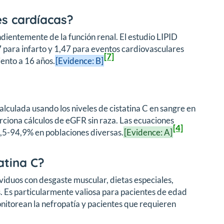
es cardíacas?
ndientemente de la función renal. El estudio LIPID
37 para infarto y 1,47 para eventos cardiovasculares
[7]
iento a 16 años.
[Evidence: B]
alculada usando los niveles de cistatina C en sangre en
ciona cálculos de eGFR sin raza. Las ecuaciones
[4]
0,5-94,9% en poblaciones diversas.
[Evidence: A]
atina C?
iduos con desgaste muscular, dietas especiales,
. Es particularmente valiosa para pacientes de edad
onitorean la nefropatía y pacientes que requieren