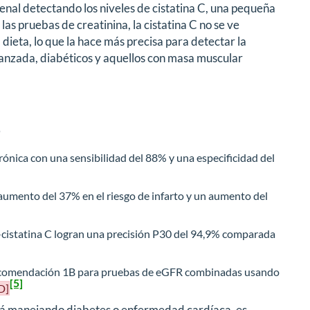
renal detectando los niveles de cistatina C, una pequeña
las pruebas de creatinina, la cistatina C no se ve
 dieta, lo que la hace más precisa para detectar la
nzada, diabéticos y aquellos con masa muscular
o
rónica con una sensibilidad del 88% y una especificidad del
 aumento del 37% en el riesgo de infarto y un aumento del
cistatina C logran una precisión P30 del 94,9% comparada
 recomendación 1B para pruebas de eGFR combinadas usando
[5]
D]
está manejando diabetes o enfermedad cardíaca, es