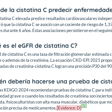
de la cistatina C predecir enfermedad
cistatina C elevada predice resultados cardiovasculares indepe
ó que la cistatina C se asoció con un cociente de riesgo de 1,
 durante 6 años. Estas asociaciones persistieron en el seguim
 es el eGFR de cistatina C?
 de cistatina C es una tasa de filtración glomerular estimada c
e o además de la creatinina. La ecuación CKD-EPI 2021 propor
das de creatinina-cistatina C logran una precisión P30 del 9
én debería hacerse una prueba de cist
as KDIGO 2024 recomiendan pruebas de cistatina C para indiv
dad grave o cuando los resultados de creatinina son inciertos
a, fisicoculturistas con alta masa muscular, diabéticos que m
[5]
ación precisa de medicamentos.
[Evidence: D]