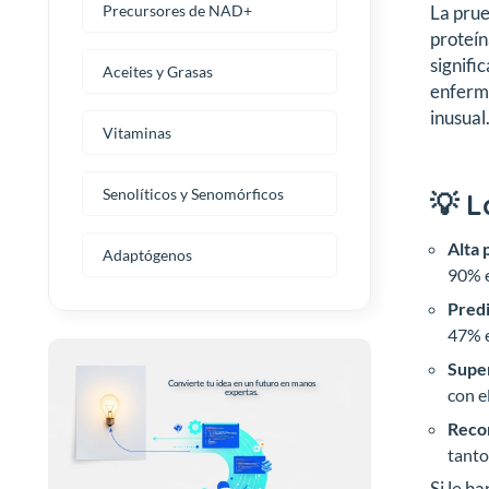
La prue
Precursores de NAD+
proteín
signifi
Aceites y Grasas
enferme
inusual
Vitaminas
Senolíticos y Senomórficos
💡 L
Alta 
Adaptógenos
90% e
Predi
47% e
Super
Convierte tu idea en un futuro en manos
con e
expertas.
Reco
tanto
Si le h