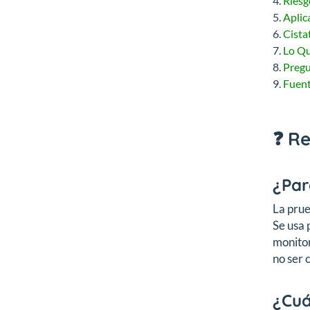
Riesg
Aplic
Cista
Lo Qu
Pregu
Fuen
❓ R
¿Par
La prue
Se usa 
monitor
no ser 
¿Cuá