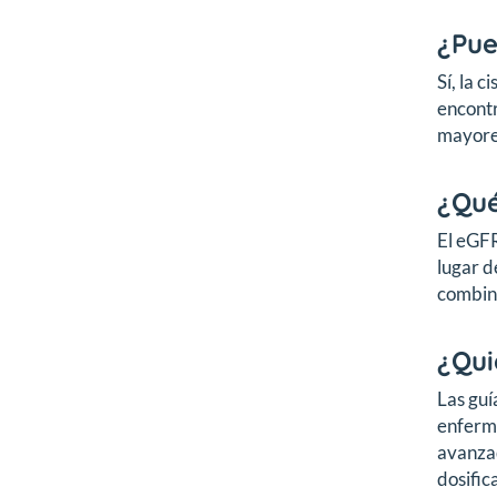
¿Pue
Sí, la 
encontr
mayores
¿Qué
El eGFR
lugar d
combina
¿Qui
Las guí
enferme
avanzad
dosific