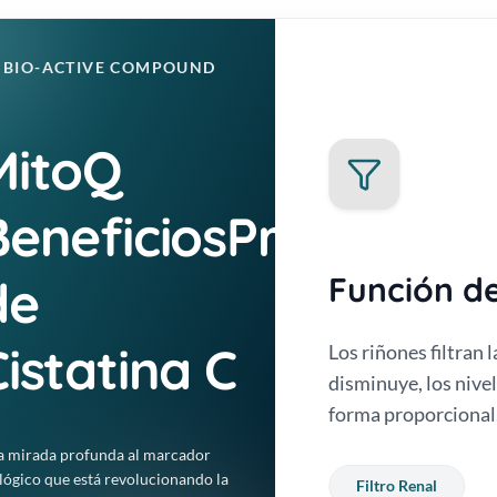
BIO-ACTIVE COMPOUND
MitoQ
BeneficiosPrueba
C?
Función de
de
Cistatina C
 producida a un ritmo
Los riñones filtran l
s del cuerpo. Se utiliza
disminuye, los nive
 la función renal.
forma proporcional
 mirada profunda al marcador
lógico que está revolucionando la
Filtro Renal