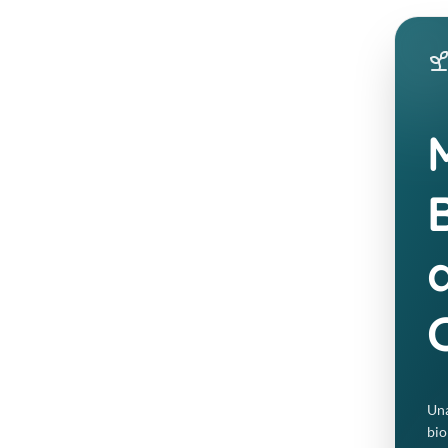
¿Qué es la Cistatina 
Es una proteína de bajo peso molecular
constante por todas las células nucleada
como un marcador altamente sensible de
Una
bio
Biomarcador