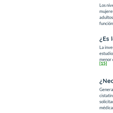
Los niv
mujeres
adultos
función
¿Es 
La inve
estudio
menor q
[15]
¿Nec
General
cistati
solicit
médica 