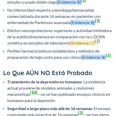
estudio cruzado doble ciego
[Evidencia: B]
No inferioridad respecto a levodopa/benserazida
comercializada durante 16 semanas en pacientes con
[3]
enfermedad de Parkinson avanzada
[Evidencia: B]
Efectos neuroprotectores superiores y actividad inhibidora
de la acetilcolinesterasa en comparación con la L-DOPA
[7]
sintética en estudios de laboratorio
[Evidencia: C]
Perfiles farmacocinéticos establecidos y métodos de
[5]
preparación de bajo costo para uso clínico
[Evidencia: B]
Lo Que AÚN NO Está Probado
Tratamiento de la depresión en humanos:
La evidencia
actual proviene de modelos animales y revisiones
[10]
mecanísticas
—no se han publicado ensayos clínicos en
humanos para la depresión
Seguridad a largo plazo más allá de 16 semanas:
El ensayo
[3]
controlado más largo fue de 16 semanas
—no hay datos