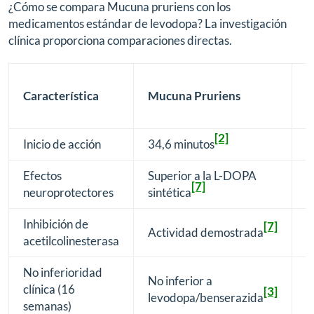
¿Cómo se compara Mucuna pruriens con los
medicamentos estándar de levodopa? La investigación
clínica proporciona comparaciones directas.
L
Característica
Mucuna Pruriens
D
E
[2]
Inicio de acción
34,6 minutos
6
Efectos
Superior a la L-DOPA
N
[7]
neuroprotectores
sintética
l
Inhibición de
[7]
Actividad demostrada
N
acetilcolinesterasa
No inferioridad
No inferior a
E
clínica (16
[3]
levodopa/benserazida
a
semanas)