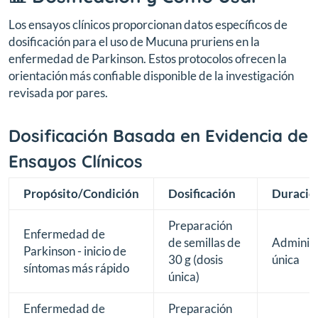
Los ensayos clínicos proporcionan datos específicos de
dosificación para el uso de Mucuna pruriens en la
enfermedad de Parkinson. Estos protocolos ofrecen la
orientación más confiable disponible de la investigación
revisada por pares.
Dosificación Basada en Evidencia de
Ensayos Clínicos
Propósito/Condición
Dosificación
Duració
Preparación
Enfermedad de
de semillas de
Administ
Parkinson - inicio de
30 g (dosis
única
síntomas más rápido
única)
Enfermedad de
Preparación