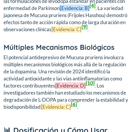
las formulaciones de levodopa estándar en pacientes con
[4]
enfermedad de Parkinson
[Evidencia: B]
. La variedad
japonesa de Mucuna pruriens (Frijoles Hasshou) demostró
efectos tanto de acción rápida como de larga duración en
[9]
observaciones clínicas
[Evidencia: C]
.
Múltiples Mecanismos Biológicos
El potencial antidepresivo de Mucuna pruriens involucra
múltiples mecanismos biológicos más allá de la regulación
de la dopamina. Una revisión de 2024 identificó la
actividad antioxidante y las vías antiinflamatorias como
[10]
factores contribuyentes
[Evidencia: D]
. Los
investigadores también han estudiado los mecanismos de
degradación de L-DOPA para comprender la estabilidad y
[6]
biodisponibilidad
[Evidencia: C]
.
📊 Dosificación y Cómo Usar