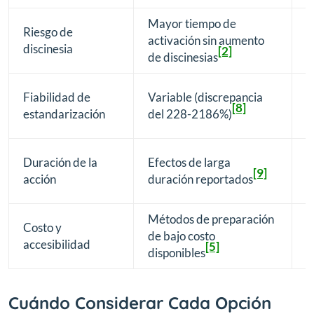
Mayor tiempo de
Riesgo de
P
activación sin aumento
discinesia
e
[2]
de discinesias
G
Fiabilidad de
Variable (discrepancia
f
[8]
estandarización
del 228-2186%)
c
P
Duración de la
Efectos de larga
d
[9]
acción
duración reportados
e
Métodos de preparación
C
Costo y
de bajo costo
m
accesibilidad
[5]
disponibles
r
Cuándo Considerar Cada Opción