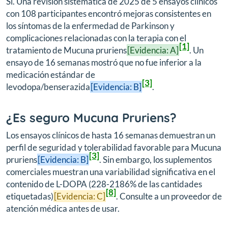
Sí. Una revisión sistemática de 2025 de 5 ensayos clínicos
con 108 participantes encontró mejoras consistentes en
los síntomas de la enfermedad de Parkinson y
complicaciones relacionadas con la terapia con el
[1]
tratamiento de Mucuna pruriens
[Evidencia: A]
. Un
ensayo de 16 semanas mostró que no fue inferior a la
medicación estándar de
[3]
levodopa/benserazida
[Evidencia: B]
.
¿Es seguro Mucuna Pruriens?
Los ensayos clínicos de hasta 16 semanas demuestran un
perfil de seguridad y tolerabilidad favorable para Mucuna
[3]
pruriens
[Evidencia: B]
. Sin embargo, los suplementos
comerciales muestran una variabilidad significativa en el
contenido de L-DOPA (228-2186% de las cantidades
[8]
etiquetadas)
[Evidencia: C]
. Consulte a un proveedor de
atención médica antes de usar.