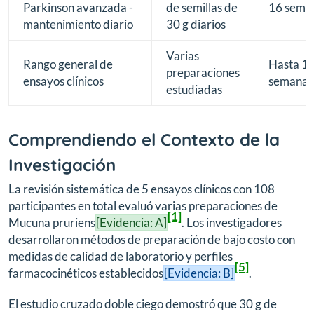
Parkinson avanzada -
de semillas de
16 sema
mantenimiento diario
30 g diarios
Varias
Rango general de
Hasta 1
preparaciones
ensayos clínicos
semanas
estudiadas
Comprendiendo el Contexto de la
Investigación
La revisión sistemática de 5 ensayos clínicos con 108
participantes en total evaluó varias preparaciones de
[1]
Mucuna pruriens
[Evidencia: A]
. Los investigadores
desarrollaron métodos de preparación de bajo costo con
medidas de calidad de laboratorio y perfiles
[5]
farmacocinéticos establecidos
[Evidencia: B]
.
El estudio cruzado doble ciego demostró que 30 g de