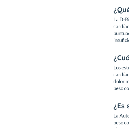
¿Qué
La D-Ri
cardíac
puntuac
insufic
¿Cuá
Los est
cardíac
dolor m
peso co
¿Es 
La Auto
peso co