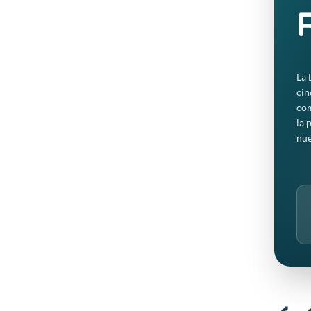
Producción de ATP
Facilita la síntesis rápida de trifosfato
evitando el lento proceso de creación de
La 
cin
com
Energía Vital
la 
nue