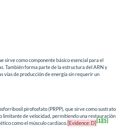
ue sirve como componente básico esencial para el
las. También forma parte de la estructura del ARN y
s vías de producción de energía sin requerir un
sforribosil pirofosfato (PRPP), que sirve como sustrato
ato limitante de velocidad, permitiendo una restauración
[1]
[5]
rgético como el músculo cardíaco.
[Evidence: D]