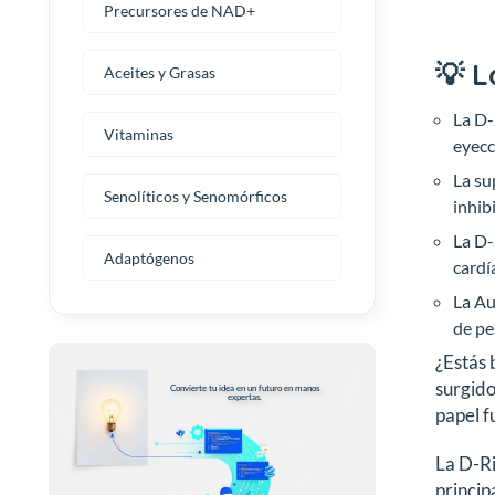
Precursores de NAD+
💡 L
Aceites y Grasas
La D-
Vitaminas
eyecc
La su
Senolíticos y Senomórficos
inhib
La D-
Adaptógenos
cardí
La Au
de pe
¿Estás 
surgido
Convierte tu idea en un futuro en manos
expertas.
papel f
La D-Ri
princip