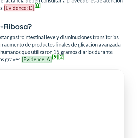
de lactancia deben consultar a proveedores de atención
[8]
s.
[Evidence: D]
D-Ribosa?
tar gastrointestinal leve y disminuciones transitorias
ron aumento de productos finales de glicación avanzada
s humanos que utilizaron 15 gramos diarios durante
[9]
[2]
os graves.
[Evidence: A]