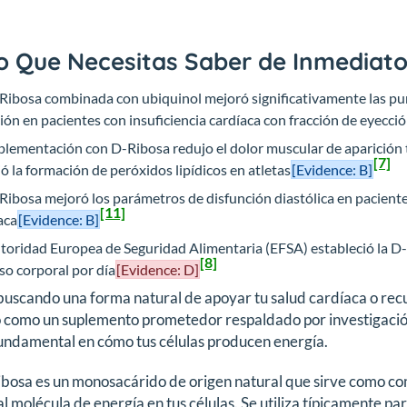
o Que Necesitas Saber de Inmediat
Ribosa combinada con ubiquinol mejoró significativamente las puntu
ión en pacientes con insuficiencia cardíaca con fracción de eyec
plementación con D-Ribosa redujo el dolor muscular de aparición 
[7]
ió la formación de peróxidos lipídicos en atletas
[Evidence: B]
Ribosa mejoró los parámetros de disfunción diastólica en paciente
[11]
aca
[Evidence: B]
toridad Europea de Seguridad Alimentaria (EFSA) estableció la D
[8]
so corporal por día
[Evidence: D]
buscando una forma natural de apoyar tu salud cardíaca o rec
 como un suplemento prometedor respaldado por investigación
undamental en cómo tus células producen energía.
bosa es un monosacárido de origen natural que sirve como com
al molécula de energía en tus células. Se utiliza típicamente 