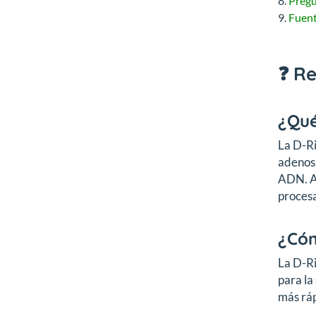
Pregu
Fuen
❓ R
¿Qué
La D-Ri
adenosí
ADN. A 
proces
¿Cóm
La D-Ri
para la
más ráp