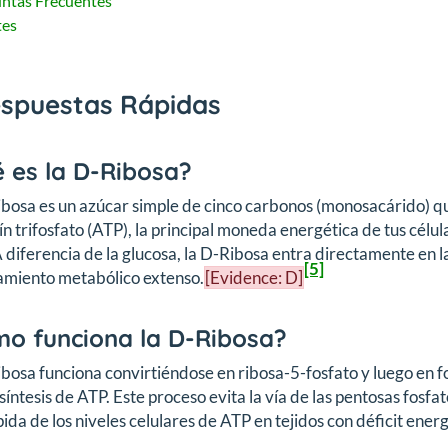
ntas Frecuentes
tes
espuestas Rápidas
 es la D-Ribosa?
bosa es un azúcar simple de cinco carbonos (monosacárido) q
n trifosfato (ATP), la principal moneda energética de tus célu
diferencia de la glucosa, la D-Ribosa entra directamente en la
[5]
amiento metabólico extenso.
[Evidence: D]
o funciona la D-Ribosa?
bosa funciona convirtiéndose en ribosa-5-fosfato y luego en fo
 síntesis de ATP. Este proceso evita la vía de las pentosas fosf
ida de los niveles celulares de ATP en tejidos con déficit ene