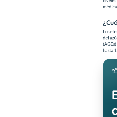
niveles
médica 
¿Cuá
Los efe
del azú
(AGEs) 
hasta 1