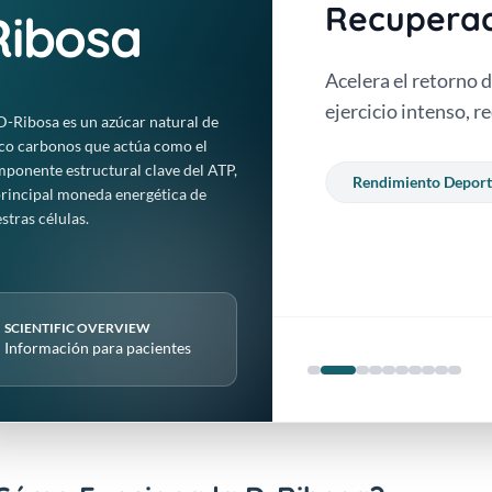
Recuperac
Ribosa
 de adenosina (ATP),
Acelera el retorno 
sde cero en el cuerpo.
ejercicio intenso, r
D-Ribosa es un azúcar natural de
co carbonos que actúa como el
ponente estructural clave del ATP,
Rendimiento Deport
principal moneda energética de
stras células.
SCIENTIFIC OVERVIEW
Información para pacientes