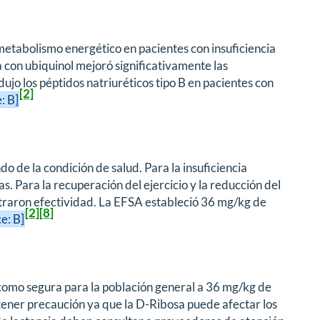
metabolismo energético en pacientes con insuficiencia
 con ubiquinol mejoró significativamente las
dujo los péptidos natriuréticos tipo B en pacientes con
[2]
: B]
o de la condición de salud. Para la insuficiencia
s. Para la recuperación del ejercicio y la reducción del
straron efectividad. La EFSA estableció 36 mg/kg de
[2]
[8]
e: B]
omo segura para la población general a 36 mg/kg de
tener precaución ya que la D-Ribosa puede afectar los