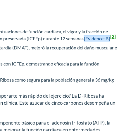
o
aciones de función cardíaca, el vigor y la fracción de
[2]
ción preservada (ICFEp) durante 12 semanas
[Evidence: B]
tardía (DMAT), mejoró la recuperación del daño muscular e
s con ICFEp, demostrando eficacia para la función
-Ribosa como segura para la población general a 36 mg/kg
uperarte más rápido del ejercicio? La D-Ribosa ha
 clínica. Este azúcar de cinco carbonos desempeña un
ponente básico para el adenosín trifosfato (ATP), la
para mejorar la función cardíaca en enfermedades