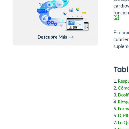
cardiov
funcion
[5]
Es comú
Descubre Más
cubrien
suplem
Tabl
Respu
Cómo 
Dosif
Riesg
Forma
D-Rib
Lo Qu