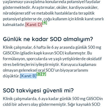
yaşlanmayı yavaşlatma konularında potansiyel faydalar
göstermektedir. Araştırmalar, oküler, kardiyovasküler,
nörodejeneratif ve metabolik hastalıklarda terapötik
potansiyel gösterse de, çoğu kullanım için klinik kanıt sınırlı
[4]
kalmaktadır.
[Kanıt: D]
Günlük ne kadar SOD almalıyım?
Klinik çalışmalar, 6 hafta ile 6 ay arasında günlük 500 mg
GliSODin (gliadin kaplı kavun SOD) kullanmıştır. Bu
formülasyon, sporcularda ve yaşlı yetişkinlerde oksidatif
stres belirteçlerini iyileştirmiştir. Koruyucu kaplaması
olmayan geleneksel oral SOD'un biyoyararlanımı
[8]
[9]
düşüktür.
[Kanıt: B]
SOD takviyesi güvenli mi?
Klinik çalışmalarda, 6 aya kadar günlük 500 mg GliSODin
ciddi bir advers olay göstermemiştir. Sığır kaynaklı SOD