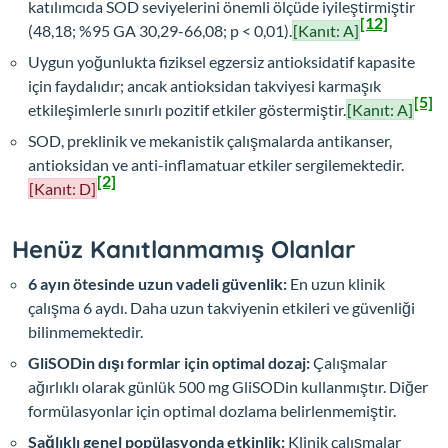
katılımcıda SOD seviyelerini önemli ölçüde iyileştirmiştir
[12]
(48,18; %95 GA 30,29-66,08; p < 0,01).
[Kanıt: A]
Uygun yoğunlukta fiziksel egzersiz antioksidatif kapasite
için faydalıdır; ancak antioksidan takviyesi karmaşık
[5]
etkileşimlerle sınırlı pozitif etkiler göstermiştir.
[Kanıt: A]
SOD, preklinik ve mekanistik çalışmalarda antikanser,
antioksidan ve anti-inflamatuar etkiler sergilemektedir.
[2]
[Kanıt: D]
Henüz Kanıtlanmamış Olanlar
6 ayın ötesinde uzun vadeli güvenlik:
En uzun klinik
çalışma 6 aydı. Daha uzun takviyenin etkileri ve güvenliği
bilinmemektedir.
GliSODin dışı formlar için optimal dozaj:
Çalışmalar
ağırlıklı olarak günlük 500 mg GliSODin kullanmıştır. Diğer
formülasyonlar için optimal dozlama belirlenmemiştir.
Sağlıklı genel popülasyonda etkinlik:
Klinik çalışmalar