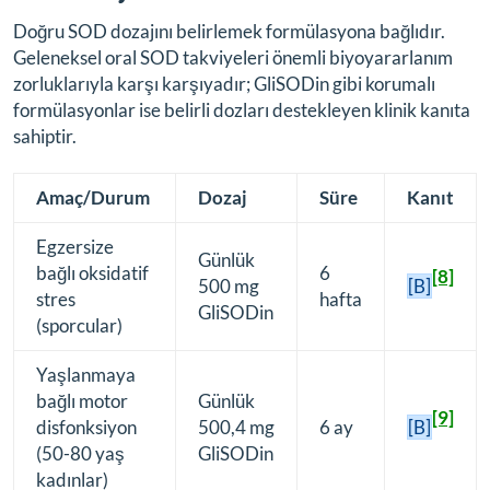
Doğru SOD dozajını belirlemek formülasyona bağlıdır.
Geleneksel oral SOD takviyeleri önemli biyoyararlanım
zorluklarıyla karşı karşıyadır; GliSODin gibi korumalı
formülasyonlar ise belirli dozları destekleyen klinik kanıta
sahiptir.
Amaç/Durum
Dozaj
Süre
Kanıt
Egzersize
Günlük
bağlı oksidatif
6
[8]
500 mg
[B]
stres
hafta
GliSODin
(sporcular)
Yaşlanmaya
bağlı motor
Günlük
[9]
disfonksiyon
500,4 mg
6 ay
[B]
(50-80 yaş
GliSODin
kadınlar)