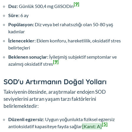
[9]
Doz:
Günlük 500,4 mg GliSODin
Süre:
6 ay
Popülasyon:
Diz veya bel rahatsızlığı olan 50-80 yaş
kadınlar
İzlenecekler:
Eklem konforu, hareketlilik, oksidatif stres
belirteçleri
Beklenen sonuçlar:
İyileşmiş subjektif semptomlar ve
[9]
azalmış oksidatif stres
SOD'u Artırmanın Doğal Yolları
Takviyenin ötesinde, araştırmalar endojen SOD
seviyelerini artıran yaşam tarzı faktörlerini
belirlemektedir:
Düzenli egzersiz:
Uygun yoğunlukta fiziksel egzersiz
[5]
antioksidatif kapasiteye fayda sağlar
[Kanıt: A]