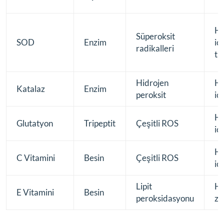
Hü
Süperoksit
SOD
Enzim
içi
radikalleri
tip
Hidrojen
Hü
Katalaz
Enzim
peroksit
içi
Hü
Glutatyon
Tripeptit
Çeşitli ROS
içi
Hü
C Vitamini
Besin
Çeşitli ROS
içi
Lipit
Hü
E Vitamini
Besin
peroksidasyonu
za