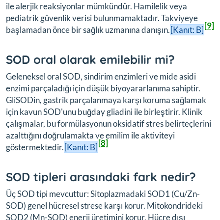
ile alerjik reaksiyonlar mümkündür. Hamilelik veya
pediatrik güvenlik verisi bulunmamaktadır. Takviyeye
[9]
başlamadan önce bir sağlık uzmanına danışın.
[Kanıt: B]
SOD oral olarak emilebilir mi?
Geleneksel oral SOD, sindirim enzimleri ve mide asidi
enzimi parçaladığı için düşük biyoyararlanıma sahiptir.
GliSODin, gastrik parçalanmaya karşı koruma sağlamak
için kavun SOD'unu buğday gliadini ile birleştirir. Klinik
çalışmalar, bu formülasyonun oksidatif stres belirteçlerini
azalttığını doğrulamakta ve emilim ile aktiviteyi
[8]
göstermektedir.
[Kanıt: B]
SOD tipleri arasındaki fark nedir?
Üç SOD tipi mevcuttur: Sitoplazmadaki SOD1 (Cu/Zn-
SOD) genel hücresel strese karşı korur. Mitokondrideki
SOD2 (Mn-SOD) enerji üretimini korur. Hücre dışı