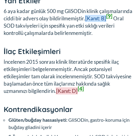
Yan Etkiler
6 aya kadar günlük 500 mg GliSODin klinik çalışmalarında
[9]
ciddi bir advers olay bildirilmemiştir.
[Kanıt: B]
Oral
SOD takviyeleri için spesifik yan etki sıklığı verileri
kontrollü çalışmalarda belirlenmemiştir.
İlaç Etkileşimleri
İncelenen 2015 sonrası klinik literatürde spesifik ilaç
etkileşimleri belgelenmemiştir. Ancak potansiyel
etkileşimler tam olarak incelenmemiştir. SOD takviyesine
başlamadan önce tüm ilaçlarınız hakkında sağlık
[4]
uzmanınızı bilgilendirin.
[Kanıt: D]
Kontrendikasyonlar
Glüten/buğday hassasiyeti:
GliSODin, gastro-koruma için
buğday gliadini içerir