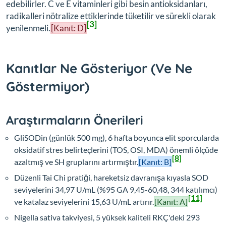
edebilirler. C ve E vitaminleri gibi besin antioksidanları,
radikalleri nötralize ettiklerinde tüketilir ve sürekli olarak
[3]
yenilenmeli.
[Kanıt: D]
Kanıtlar Ne Gösteriyor (Ve Ne
Göstermiyor)
Araştırmaların Önerileri
GliSODin (günlük 500 mg), 6 hafta boyunca elit sporcularda
oksidatif stres belirteçlerini (TOS, OSI, MDA) önemli ölçüde
[8]
azaltmış ve SH gruplarını artırmıştır.
[Kanıt: B]
Düzenli Tai Chi pratiği, hareketsiz davranışa kıyasla SOD
seviyelerini 34,97 U/mL (%95 GA 9,45-60,48, 344 katılımcı)
[11]
ve katalaz seviyelerini 15,63 U/mL artırır.
[Kanıt: A]
Nigella sativa takviyesi, 5 yüksek kaliteli RKÇ'deki 293