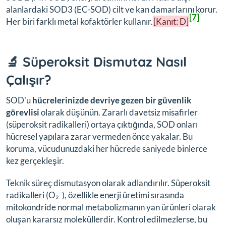
alanlardaki SOD3 (EC-SOD) cilt ve kan damarlarını korur.
[7]
Her biri farklı metal kofaktörler kullanır.
[Kanıt: D]
🔬 Süperoksit Dismutaz Nasıl
Çalışır?
SOD'u
hücrelerinizde devriye gezen bir güvenlik
görevlisi
olarak düşünün. Zararlı davetsiz misafirler
(süperoksit radikalleri) ortaya çıktığında, SOD onları
hücresel yapılara zarar vermeden önce yakalar. Bu
koruma, vücudunuzdaki her hücrede saniyede binlerce
kez gerçekleşir.
Teknik süreç dismutasyon olarak adlandırılır. Süperoksit
radikalleri (O₂⁻), özellikle enerji üretimi sırasında
mitokondride normal metabolizmanın yan ürünleri olarak
oluşan kararsız moleküllerdir. Kontrol edilmezlerse, bu