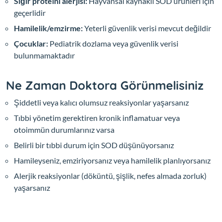
Sığır proteini alerjisi:
Hayvansal kaynaklı SOD ürünleri için
geçerlidir
Hamilelik/emzirme:
Yeterli güvenlik verisi mevcut değildir
Çocuklar:
Pediatrik dozlama veya güvenlik verisi
bulunmamaktadır
Ne Zaman Doktora Görünmelisiniz
Şiddetli veya kalıcı olumsuz reaksiyonlar yaşarsanız
Tıbbi yönetim gerektiren kronik inflamatuar veya
otoimmün durumlarınız varsa
Belirli bir tıbbi durum için SOD düşünüyorsanız
Hamileyseniz, emziriyorsanız veya hamilelik planlıyorsanız
Alerjik reaksiyonlar (döküntü, şişlik, nefes almada zorluk)
yaşarsanız