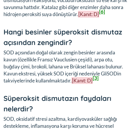
dismutasyon reaksiyonu, vücudun oksidatif strese karşı ilk
savunma hattıdır. Katalaz gibi diğer enzimler daha sonra
[6]
hidrojen peroksiti suya dönüştürür.
[Kanıt: D]
Hangi besinler süperoksit dismutaz
açısından zengindir?
SOD açısından doğal olarak zengin besinler arasında
kavun (özellikle Fransız Vauclusien çeşidi), arpa otu,
buğday çimi, brokoli, lahana ve Brüksel lahanası bulunur.
Kavun ekstresi, yüksek SOD içeriği nedeniyle GliSODin
[3]
takviyelerinde kullanılmaktadır.
[Kanıt: D]
Süperoksit dismutazın faydaları
nelerdir?
SOD, oksidatif stresi azaltma, kardiyovasküler sağlığı
destekleme, inflamasyona karşı koruma ve hücresel