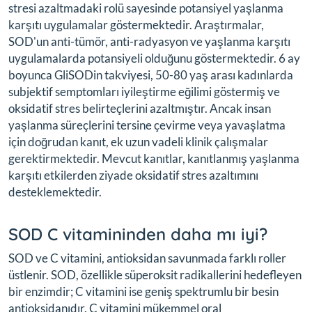
stresi azaltmadaki rolü sayesinde potansiyel yaşlanma
karşıtı uygulamalar göstermektedir. Araştırmalar,
SOD'un anti-tümör, anti-radyasyon ve yaşlanma karşıtı
uygulamalarda potansiyeli olduğunu göstermektedir. 6 ay
boyunca GliSODin takviyesi, 50-80 yaş arası kadınlarda
subjektif semptomları iyileştirme eğilimi göstermiş ve
oksidatif stres belirteçlerini azaltmıştır. Ancak insan
yaşlanma süreçlerini tersine çevirme veya yavaşlatma
için doğrudan kanıt, ek uzun vadeli klinik çalışmalar
gerektirmektedir. Mevcut kanıtlar, kanıtlanmış yaşlanma
karşıtı etkilerden ziyade oksidatif stres azaltımını
desteklemektedir.
SOD C vitamininden daha mı iyi?
SOD ve C vitamini, antioksidan savunmada farklı roller
üstlenir. SOD, özellikle süperoksit radikallerini hedefleyen
bir enzimdir; C vitamini ise geniş spektrumlu bir besin
antioksidanıdır. C vitamini mükemmel oral