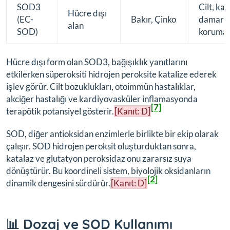
SOD3
Cilt, kan
Hücre dışı
(EC-
Bakır, Çinko
damarı
alan
SOD)
korumas
Hücre dışı form olan SOD3, bağışıklık yanıtlarını
etkilerken süperoksiti hidrojen peroksite katalize ederek
işlev görür. Cilt bozuklukları, otoimmün hastalıklar,
akciğer hastalığı ve kardiyovasküler inflamasyonda
[7]
terapötik potansiyel gösterir.
[Kanıt: D]
SOD, diğer antioksidan enzimlerle birlikte bir ekip olarak
çalışır. SOD hidrojen peroksit oluşturduktan sonra,
katalaz ve glutatyon peroksidaz onu zararsız suya
dönüştürür. Bu koordineli sistem, biyolojik oksidanların
[2]
dinamik dengesini sürdürür.
[Kanıt: D]
📊 Dozaj ve SOD Kullanımı