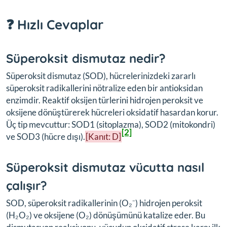
❓ Hızlı Cevaplar
Süperoksit dismutaz nedir?
Süperoksit dismutaz (SOD), hücrelerinizdeki zararlı
süperoksit radikallerini nötralize eden bir antioksidan
enzimdir. Reaktif oksijen türlerini hidrojen peroksit ve
oksijene dönüştürerek hücreleri oksidatif hasardan korur.
Üç tip mevcuttur: SOD1 (sitoplazma), SOD2 (mitokondri)
[2]
ve SOD3 (hücre dışı).
[Kanıt: D]
Süperoksit dismutaz vücutta nasıl
çalışır?
SOD, süperoksit radikallerinin (O₂⁻) hidrojen peroksit
(H₂O₂) ve oksijene (O₂) dönüşümünü katalize eder. Bu