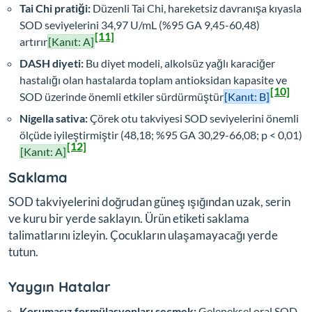
Tai Chi pratiği:
Düzenli Tai Chi, hareketsiz davranışa kıyasla
SOD seviyelerini 34,97 U/mL (%95 GA 9,45-60,48)
[11]
artırır
[Kanıt: A]
DASH diyeti:
Bu diyet modeli, alkolsüz yağlı karaciğer
hastalığı olan hastalarda toplam antioksidan kapasite ve
[10]
SOD üzerinde önemli etkiler sürdürmüştür
[Kanıt: B]
Nigella sativa:
Çörek otu takviyesi SOD seviyelerini önemli
ölçüde iyileştirmiştir (48,18; %95 GA 30,29-66,08; p < 0,01)
[12]
[Kanıt: A]
Saklama
SOD takviyelerini doğrudan güneş ışığından uzak, serin
ve kuru bir yerde saklayın. Ürün etiketi saklama
talimatlarını izleyin. Çocukların ulaşamayacağı yerde
tutun.
Yaygın Hatalar
Korumasız formülasyonları seçmek:
Geleneksel oral SOD