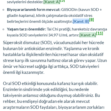
seviyelerini destekler.
[Kanıt: A]
Biyoyararlanımlı form mevcut:
GliSODin (kavun SOD +
gliadin kaplama), klinik çalışmalarda oksidatif stres
[8]
belirteçlerini önemli ölçüde azaltmıştır.
[Kanıt: B]
Yaşam tarzı önemlidir:
Tai Chi pratiği, hareketsiz davranışa
[11]
kıyasla SOD seviyelerini 34,97 U/mL artırır.
[Kanıt: A]
Süperoksit dismutaz (SOD), vücudunuzdaki her hücrede
bulunan bir antioksidan enzimdir. Yaşlanma ve kronik
hastalıklarla ilişkilendirilen hücresel hasar olan oksidatif
strese karşı ilk savunma hattınız olarak görev yapar. Uzun
ömür ve hücresel sağlığa ilgi arttıkça, SOD takviyeleri
önemli ilgi kazanmıştır.
Oral SOD etkinliği konusunda kafanız karışık olabilir.
Enzimlerin sindirimde yok edildiğini, bu nedenle
takviyenin anlamsız olduğunu duymuş olabilirsiniz. Bu
rehber, bu endişeyi doğrudan ele alarak mevcut
araştırmaların SOD faydaları, biyoyararlanım zorlukları