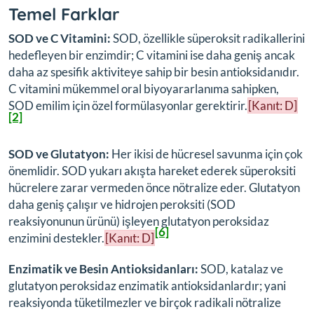
Temel Farklar
SOD ve C Vitamini:
SOD, özellikle süperoksit radikallerini
hedefleyen bir enzimdir; C vitamini ise daha geniş ancak
daha az spesifik aktiviteye sahip bir besin antioksidanıdır.
C vitamini mükemmel oral biyoyararlanıma sahipken,
SOD emilim için özel formülasyonlar gerektirir.
[Kanıt: D]
[2]
SOD ve Glutatyon:
Her ikisi de hücresel savunma için çok
önemlidir. SOD yukarı akışta hareket ederek süperoksiti
hücrelere zarar vermeden önce nötralize eder. Glutatyon
daha geniş çalışır ve hidrojen peroksiti (SOD
reaksiyonunun ürünü) işleyen glutatyon peroksidaz
[6]
enzimini destekler.
[Kanıt: D]
Enzimatik ve Besin Antioksidanları:
SOD, katalaz ve
glutatyon peroksidaz enzimatik antioksidanlardır; yani
reaksiyonda tüketilmezler ve birçok radikali nötralize