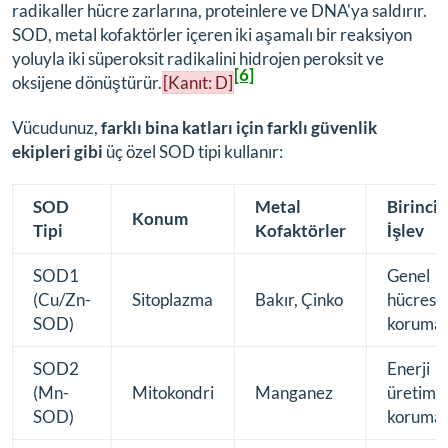
radikaller hücre zarlarına, proteinlere ve DNA'ya saldırır.
SOD, metal kofaktörler içeren iki aşamalı bir reaksiyon
yoluyla iki süperoksit radikalini hidrojen peroksit ve
[6]
oksijene dönüştürür.
[Kanıt: D]
Vücudunuz,
farklı bina katları için farklı güvenlik
ekipleri gibi
üç özel SOD tipi kullanır:
SOD
Metal
Birincil
Konum
Tipi
Kofaktörler
İşlev
SOD1
Genel
(Cu/Zn-
Sitoplazma
Bakır, Çinko
hücrese
SOD)
koruma
SOD2
Enerji
(Mn-
Mitokondri
Manganez
üretimi
SOD)
korumas