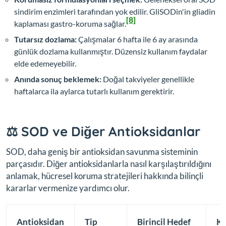
sindirim enzimleri tarafından yok edilir. GliSODin'in gliadin
[8]
kaplaması gastro-koruma sağlar.
Tutarsız dozlama:
Çalışmalar 6 hafta ile 6 ay arasında
günlük dozlama kullanmıştır. Düzensiz kullanım faydalar
elde edemeyebilir.
Anında sonuç beklemek:
Doğal takviyeler genellikle
haftalarca ila aylarca tutarlı kullanım gerektirir.
⚖️ SOD ve Diğer Antioksidanlar
SOD, daha geniş bir antioksidan savunma sisteminin
parçasıdır. Diğer antioksidanlarla nasıl karşılaştırıldığını
anlamak, hücresel koruma stratejileri hakkında bilinçli
kararlar vermenize yardımcı olur.
Antioksidan
Tip
Birincil Hedef
K