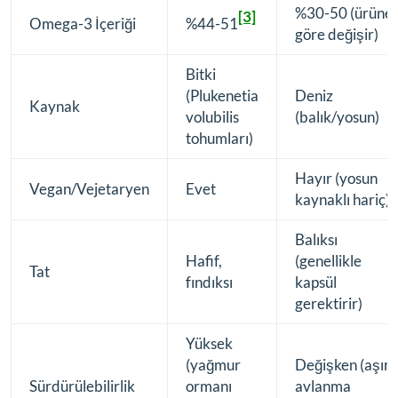
%30-50 (ürüne
[3]
Omega-3 İçeriği
%44-51
göre değişir)
Bitki
(Plukenetia
Deniz
Kaynak
volubilis
(balık/yosun)
tohumları)
Hayır (yosun
Vegan/Vejetaryen
Evet
kaynaklı hariç)
Balıksı
Hafif,
(genellikle
Tat
fındıksı
kapsül
gerektirir)
Yüksek
(yağmur
Değişken (aşırı
Sürdürülebilirlik
ormanı
avlanma