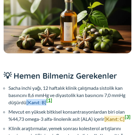
💡 Hemen Bilmeniz Gerekenler
Sacha inchi yağı, 12 haftalık klinik çalışmada sistolik kan
basıncını 8,6 mmHg ve diyastolik kan basıncını 7,0 mmHg
[1]
düşürdü
[Kanıt: B]
Mevcut en yüksek bitkisel konsantrasyonlardan biri olan
[3]
%44,73 omega-3 alfa-linolenik asit (ALA) içerir
[Kanıt: C]
Klinik araştırmalar, yemek sonrası kolesterol artışlarını