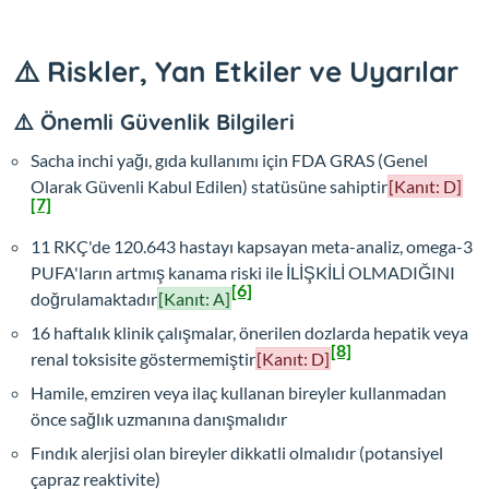
⚠️ Riskler, Yan Etkiler ve Uyarılar
⚠️ Önemli Güvenlik Bilgileri
Sacha inchi yağı, gıda kullanımı için FDA GRAS (Genel
Olarak Güvenli Kabul Edilen) statüsüne sahiptir
[Kanıt: D]
[7]
11 RKÇ'de 120.643 hastayı kapsayan meta-analiz, omega-3
PUFA'ların artmış kanama riski ile İLİŞKİLİ OLMADIĞINI
[6]
doğrulamaktadır
[Kanıt: A]
16 haftalık klinik çalışmalar, önerilen dozlarda hepatik veya
[8]
renal toksisite göstermemiştir
[Kanıt: D]
Hamile, emziren veya ilaç kullanan bireyler kullanmadan
önce sağlık uzmanına danışmalıdır
Fındık alerjisi olan bireyler dikkatli olmalıdır (potansiyel
çapraz reaktivite)