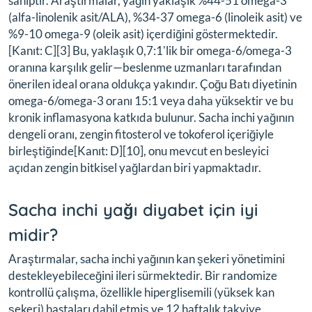
sahiptir. Araştırmalar, yağın yaklaşık %44-51 omega-3
(alfa-linolenik asit/ALA), %34-37 omega-6 (linoleik asit) ve
%9-10 omega-9 (oleik asit) içerdiğini göstermektedir.
[Kanıt: C][3] Bu, yaklaşık 0,7:1'lik bir omega-6/omega-3
oranına karşılık gelir—beslenme uzmanları tarafından
önerilen ideal orana oldukça yakındır. Çoğu Batı diyetinin
omega-6/omega-3 oranı 15:1 veya daha yüksektir ve bu
kronik inflamasyona katkıda bulunur. Sacha inchi yağının
dengeli oranı, zengin fitosterol ve tokoferol içeriğiyle
birleştiğinde[Kanıt: D][10], onu mevcut en besleyici
açıdan zengin bitkisel yağlardan biri yapmaktadır.
Sacha inchi yağı diyabet için iyi
midir?
Araştırmalar, sacha inchi yağının kan şekeri yönetimini
destekleyebileceğini ileri sürmektedir. Bir randomize
kontrollü çalışma, özellikle hiperglisemili (yüksek kan
şekeri) hastaları dahil etmiş ve 12 haftalık takviye