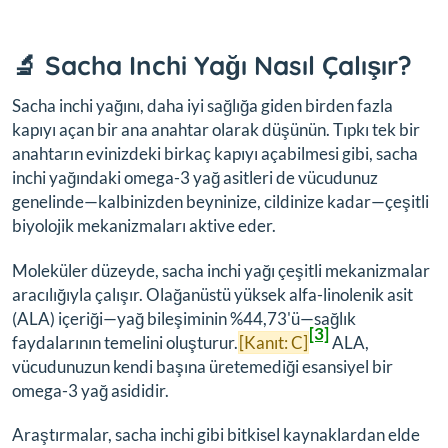
🔬 Sacha Inchi Yağı Nasıl Çalışır?
Sacha inchi yağını, daha iyi sağlığa giden birden fazla
kapıyı açan bir ana anahtar olarak düşünün. Tıpkı tek bir
anahtarın evinizdeki birkaç kapıyı açabilmesi gibi, sacha
inchi yağındaki omega-3 yağ asitleri de vücudunuz
genelinde—kalbinizden beyninize, cildinize kadar—çeşitli
biyolojik mekanizmaları aktive eder.
Moleküler düzeyde, sacha inchi yağı çeşitli mekanizmalar
aracılığıyla çalışır. Olağanüstü yüksek alfa-linolenik asit
(ALA) içeriği—yağ bileşiminin %44,73'ü—sağlık
[3]
faydalarının temelini oluşturur.
[Kanıt: C]
ALA,
vücudunuzun kendi başına üretemediği esansiyel bir
omega-3 yağ asididir.
Araştırmalar, sacha inchi gibi bitkisel kaynaklardan elde