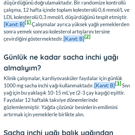
düşürdüğünü doğrulamaktadır. Bir randomize kontrollü
çalışma, 12 hafta içinde toplam kolesterolü 0,6 mmol/L ve
LDL kolesterolü 0,3 mmol/L düşürdüğünü tespit etmiştir.
[1]
[Kanıt: B]
Çalışmalar ayrıca yüksek yağlı yemeklerden
sonra yemek sonrası kolesterol artışlarını tersine
[2]
çevirdiğini göstermektedir.
[Kanıt: B]
Günlük ne kadar sacha inchi yağı
almalıyım?
Klinik çalışmalar, kardiyovasküler faydalar için günlük
[1]
1000 mg sacha inchi yağı kullanmaktadır.
[Kanıt: B]
Sıvı
yağ için bu yaklaşık 10-15 mL'ye (2-3 çay kaşığı) eşittir.
Faydalar 12 haftalık takviye dönemlerinde
gözlemlenmiştir. Yağda çözünür besinlerin emilimini
artırmak için yemeklerle birlikte alın.
Sacha inchi yağı balık yağından