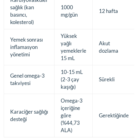
sağlık (kan
1000
12 hafta
basıncı,
mg/gün
kolesterol)
Yüksek
Yemek sonrası
yağlı
Akut
inflamasyon
yemeklerle
dozlama
yönetimi
15 mL
10-15 mL
Genel omega-3
(2-3 çay
Sürekli
takviyesi
kaşığı)
Omega-3
içeriğine
Karaciğer sağlığı
göre
Gerektiğinde
desteği
(%44,73
ALA)