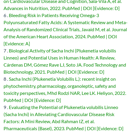
on Cardiovascular Disease and Cognition, Sala-Vila A, et al.
Advances in Nutrition, 2022. PubMed | DOI [Evidence: D]
6 .
Bleeding Risk in Patients Receiving Omega-3
Polyunsaturated Fatty Acids: A Systematic Review and Meta-
Analysis of Randomized Clinical Trials, Javaid M, et al. Journal
of the American Heart Association, 2024. PubMed | DOI
[Evidence: A]
7 .
Biological Activity of Sacha Inchi (Plukenetia volubilis
Linneo) and Potential Uses in Human Health: A Review,
Cárdenas DM, Gómez Rave LJ, Soto JA. Food Technology and
Biotechnology, 2021. PubMed | DOI [Evidence: D]
8 .
Sacha Inchi (Plukenetia Volubilis L.): recent insight on
phytochemistry, pharmacology, organoleptic, safety and
toxicity perspectives, Mhd Rodzi NAR, Lee LK. Heliyon, 2022.
PubMed | DOI [Evidence: D]
9 .
Evaluating the Potential of Plukenetia volubilis Linneo
(Sacha Inchi) in Alleviating Cardiovascular Disease Risk
Factors: A Mini Review, Abd Rahman IZ, et al.
Pharmaceuticals (Basel), 2023. PubMed | DOI [Evidence: D]