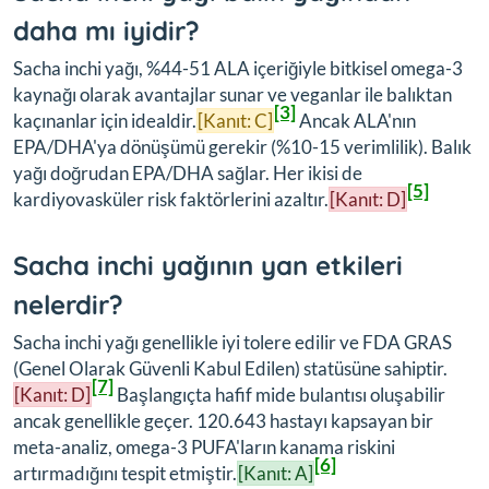
daha mı iyidir?
Sacha inchi yağı, %44-51 ALA içeriğiyle bitkisel omega-3
kaynağı olarak avantajlar sunar ve veganlar ile balıktan
[3]
kaçınanlar için idealdir.
[Kanıt: C]
Ancak ALA'nın
EPA/DHA'ya dönüşümü gerekir (%10-15 verimlilik). Balık
yağı doğrudan EPA/DHA sağlar. Her ikisi de
[5]
kardiyovasküler risk faktörlerini azaltır.
[Kanıt: D]
Sacha inchi yağının yan etkileri
nelerdir?
Sacha inchi yağı genellikle iyi tolere edilir ve FDA GRAS
(Genel Olarak Güvenli Kabul Edilen) statüsüne sahiptir.
[7]
[Kanıt: D]
Başlangıçta hafif mide bulantısı oluşabilir
ancak genellikle geçer. 120.643 hastayı kapsayan bir
meta-analiz, omega-3 PUFA'ların kanama riskini
[6]
artırmadığını tespit etmiştir.
[Kanıt: A]