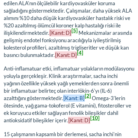
edilen ALA'nın ölçülebilir kardiyovasküler koruma
sağladığını göstermektedir. Çalışmalar, daha yüksek ALA
alımını %10 daha düşük kardiyovasküler hastalık riski ve
%20 azaltılmış ölümcül koroner kalp hastalığı riski ile
[5]
ilişkilendirmektedir.
[Kanıt: D]
Mekanizmalar arasında
gelişmiş endotel fonksiyonu aracılığıyla iyileştirilmiş
kolesterol profilleri, azaltılmış trigliseritler ve düşük kan
[4]
basıncı bulunmaktadır.
[Kanıt: D]
Anti-inflamatuar etki, inflamatuar yolakların modülasyonu
yoluyla gerçekleşir. Klinik araştırmalar, sacha inchi
yağının özellikle yüksek yağlı yemeklerden sonra önemli
bir inflamatuar belirteç olan interlökin-6'yı (IL-6)
[2]
azalttığını göstermektedir.
[Kanıt: B]
Omega-3'lerin
ötesinde, yağ gama-tokoferol (E vitamini), fitosteroller ve
ek koruyucu etkiler sağlayan fenolik bileşikler dahil
[10]
antioksidatif bileşikler içerir.
[Kanıt: D]
15 çalışmanın kapsamlı bir derlemesi, sacha inchi'nin