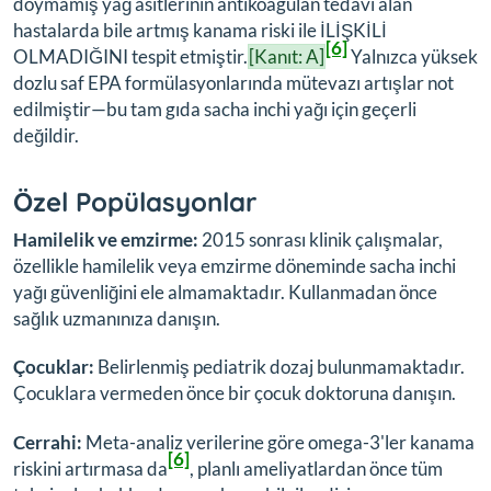
doymamış yağ asitlerinin antikoagülan tedavi alan
hastalarda bile artmış kanama riski ile İLİŞKİLİ
[6]
OLMADIĞINI tespit etmiştir.
[Kanıt: A]
Yalnızca yüksek
dozlu saf EPA formülasyonlarında mütevazı artışlar not
edilmiştir—bu tam gıda sacha inchi yağı için geçerli
değildir.
Özel Popülasyonlar
Hamilelik ve emzirme:
2015 sonrası klinik çalışmalar,
özellikle hamilelik veya emzirme döneminde sacha inchi
yağı güvenliğini ele almamaktadır. Kullanmadan önce
sağlık uzmanınıza danışın.
Çocuklar:
Belirlenmiş pediatrik dozaj bulunmamaktadır.
Çocuklara vermeden önce bir çocuk doktoruna danışın.
Cerrahi:
Meta-analiz verilerine göre omega-3'ler kanama
[6]
riskini artırmasa da
, planlı ameliyatlardan önce tüm