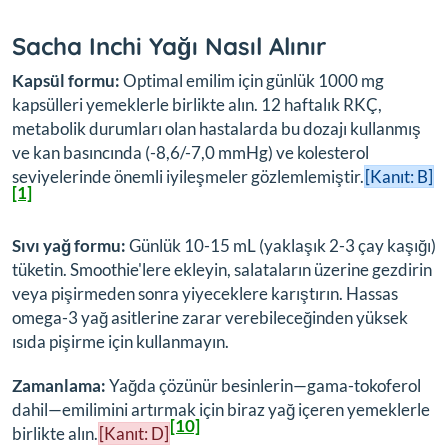
Sacha Inchi Yağı Nasıl Alınır
Kapsül formu:
Optimal emilim için günlük 1000 mg
kapsülleri yemeklerle birlikte alın. 12 haftalık RKÇ,
metabolik durumları olan hastalarda bu dozajı kullanmış
ve kan basıncında (-8,6/-7,0 mmHg) ve kolesterol
seviyelerinde önemli iyileşmeler gözlemlemiştir.
[Kanıt: B]
[1]
Sıvı yağ formu:
Günlük 10-15 mL (yaklaşık 2-3 çay kaşığı)
tüketin. Smoothie'lere ekleyin, salataların üzerine gezdirin
veya pişirmeden sonra yiyeceklere karıştırın. Hassas
omega-3 yağ asitlerine zarar verebileceğinden yüksek
ısıda pişirme için kullanmayın.
Zamanlama:
Yağda çözünür besinlerin—gama-tokoferol
dahil—emilimini artırmak için biraz yağ içeren yemeklerle
[10]
birlikte alın.
[Kanıt: D]