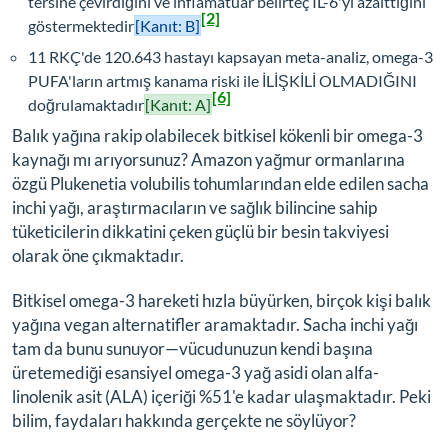
tersine çevirdiğini ve inflamatuar belirteç IL-6'yı azalttığını
[2]
göstermektedir
[Kanıt: B]
11 RKÇ'de 120.643 hastayı kapsayan meta-analiz, omega-3
PUFA'ların artmış kanama riski ile İLİŞKİLİ OLMADIĞINI
[6]
doğrulamaktadır
[Kanıt: A]
Balık yağına rakip olabilecek bitkisel kökenli bir omega-3
kaynağı mı arıyorsunuz? Amazon yağmur ormanlarına
özgü
Plukenetia volubilis
tohumlarından elde edilen sacha
inchi yağı, araştırmacıların ve sağlık bilincine sahip
tüketicilerin dikkatini çeken güçlü bir besin takviyesi
olarak öne çıkmaktadır.
Bitkisel omega-3 hareketi hızla büyürken, birçok kişi balık
yağına vegan alternatifler aramaktadır. Sacha inchi yağı
tam da bunu sunuyor—vücudunuzun kendi başına
üretemediği esansiyel omega-3 yağ asidi olan alfa-
linolenik asit (ALA) içeriği %51'e kadar ulaşmaktadır. Peki
bilim, faydaları hakkında gerçekte ne söylüyor?