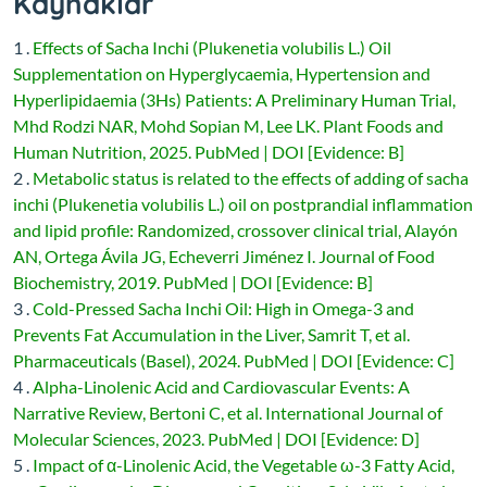
Kaynaklar
1 .
Effects of Sacha Inchi (Plukenetia volubilis L.) Oil
Supplementation on Hyperglycaemia, Hypertension and
Hyperlipidaemia (3Hs) Patients: A Preliminary Human Trial,
Mhd Rodzi NAR, Mohd Sopian M, Lee LK. Plant Foods and
Human Nutrition, 2025. PubMed | DOI [Evidence: B]
2 .
Metabolic status is related to the effects of adding of sacha
inchi (Plukenetia volubilis L.) oil on postprandial inflammation
and lipid profile: Randomized, crossover clinical trial, Alayón
AN, Ortega Ávila JG, Echeverri Jiménez I. Journal of Food
Biochemistry, 2019. PubMed | DOI [Evidence: B]
3 .
Cold-Pressed Sacha Inchi Oil: High in Omega-3 and
Prevents Fat Accumulation in the Liver, Samrit T, et al.
Pharmaceuticals (Basel), 2024. PubMed | DOI [Evidence: C]
4 .
Alpha-Linolenic Acid and Cardiovascular Events: A
Narrative Review, Bertoni C, et al. International Journal of
Molecular Sciences, 2023. PubMed | DOI [Evidence: D]
5 .
Impact of α-Linolenic Acid, the Vegetable ω-3 Fatty Acid,