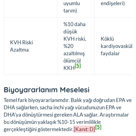
uyumlu
endişeleri)
tarım)
%10 daha
düşük
KVH riski,
Köklü
KVH Riski
%20
kardiyovasküle
Azaltma
azaltılmış
faydalar
ölümcül
[5]
KKH
Biyoyararlanım Meselesi
Temel fark biyoyararlanımdır. Balık yağı doğrudan EPA ve
DHA sağlarken, sacha inchi yağı vücudunuzun EPA ve
DHA'ya dönüştürmesi gereken ALA sağlar. Araştırmalar
bu dönüşümün yaklaşık %10-15 verimlilikle
[5]
gerçekleştiğini göstermektedir.
[Kanıt: D]