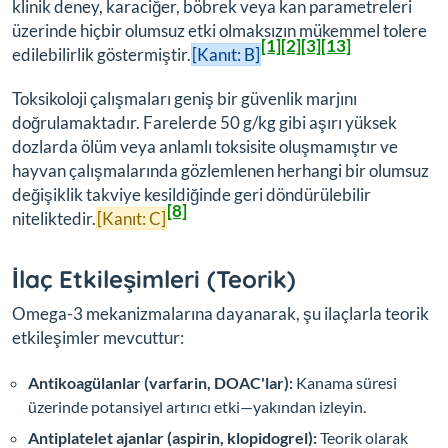
klinik deney, karaciğer, böbrek veya kan parametreleri
üzerinde hiçbir olumsuz etki olmaksızın mükemmel tolere
[1]
[2]
[3]
[13]
edilebilirlik göstermiştir.
[Kanıt: B]
Toksikoloji çalışmaları geniş bir güvenlik marjını
doğrulamaktadır. Farelerde 50 g/kg gibi aşırı yüksek
dozlarda ölüm veya anlamlı toksisite oluşmamıştır ve
hayvan çalışmalarında gözlemlenen herhangi bir olumsuz
değişiklik takviye kesildiğinde geri döndürülebilir
[8]
niteliktedir.
[Kanıt: C]
İlaç Etkileşimleri (Teorik)
Omega-3 mekanizmalarına dayanarak, şu ilaçlarla teorik
etkileşimler mevcuttur:
Antikoagülanlar (varfarin, DOAC'lar):
Kanama süresi
üzerinde potansiyel artırıcı etki—yakından izleyin.
Antiplatelet ajanlar (aspirin, klopidogrel):
Teorik olarak