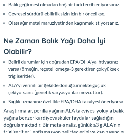
Balık geğirmesi olmadan hoş bir tadı tercih ediyorsanız.
Çevresel sürdürülebilirlik sizin için bir öncelikse.
Olası ağır metal maruziyetinden kaçınmak istiyorsanız.
Ne Zaman Balık Yağı Daha İyi
Olabilir?
Belirli durumlar için doğrudan EPA/DHA'ya ihtiyacınız
varsa (örneğin, reçeteli omega-3 gerektiren çok yüksek
trigliseritler).
ALA'yı verimli bir şekilde dönüştürmekte güçlük
çekiyorsanız (genetik varyasyonlar mevcuttur).
Sağlık uzmanınız özellikle EPA/DHA takviyesi öneriyorsa.
Araştırmalar, perilla yağının ALA takviyesi yoluyla balık
yağına benzer kardiyovasküler faydalar sağladığını
doğrulamaktadır. Bir meta-analiz, günlük ≥3 g ALA'nın
trigliseritleri, enflamasyon belirteçlerini ve kan basıncını