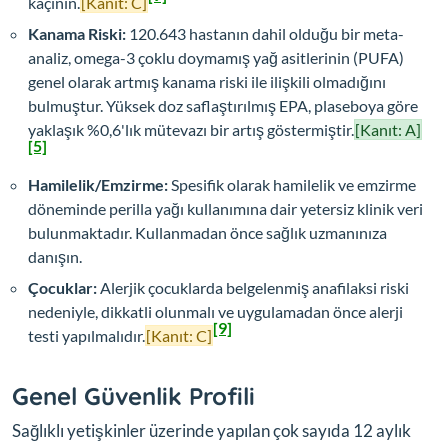
kaçının.
[Kanıt: C]
Kanama Riski:
120.643 hastanın dahil olduğu bir meta-
analiz, omega-3 çoklu doymamış yağ asitlerinin (PUFA)
genel olarak artmış kanama riski ile ilişkili olmadığını
bulmuştur. Yüksek doz saflaştırılmış EPA, plaseboya göre
yaklaşık %0,6'lık mütevazı bir artış göstermiştir.
[Kanıt: A]
[5]
Hamilelik/Emzirme:
Spesifik olarak hamilelik ve emzirme
döneminde perilla yağı kullanımına dair yetersiz klinik veri
bulunmaktadır. Kullanmadan önce sağlık uzmanınıza
danışın.
Çocuklar:
Alerjik çocuklarda belgelenmiş anafilaksi riski
nedeniyle, dikkatli olunmalı ve uygulamadan önce alerji
[9]
testi yapılmalıdır.
[Kanıt: C]
Genel Güvenlik Profili
Sağlıklı yetişkinler üzerinde yapılan çok sayıda 12 aylık