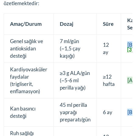
özetlemektedir:
Kan
Amaç/Durum
Dozaj
Süre
Sev
Genel sağlık ve
7 ml/gün
12
[B]
antioksidan
(~1,5 çay
[3]
ay
desteği
kaşığı)
Kardiyovasküler
≥3 g ALA/gün
faydalar
≥12
(~5-6 ml
[A]
(trigliserit,
hafta
perilla yağı)
enflamasyon)
45 ml perilla
Kan basıncı
yaprağı
6 ay
[B]
desteği
preparatı/gün
Ruh sağlığı