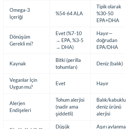
Tipik olarak
Omega-3
%54-64 ALA
%30-50
İçeriği
EPA+DHA
Evet (%7-10
Hayır—
Dönüşüm
→ EPA, %3-5
doğrudan
Gerekli mi?
→ DHA)
EPA/DHA
Bitki (perilla
Kaynak
Deniz (balık)
tohumları)
Veganlar İçin
Evet
Hayır
Uygun mu?
Tohum alerjisi
Balık/kabuklu
Alerjen
(nadir ama
deniz ürünü
Endişeleri
şiddetli)
alerjisi
Düşük
Aşırı avlanma