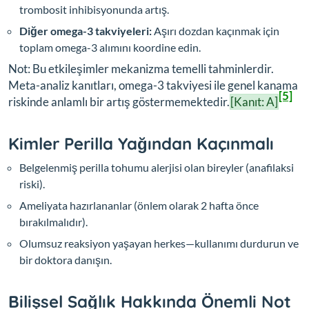
trombosit inhibisyonunda artış.
Diğer omega-3 takviyeleri:
Aşırı dozdan kaçınmak için
toplam omega-3 alımını koordine edin.
Not: Bu etkileşimler mekanizma temelli tahminlerdir.
Meta-analiz kanıtları, omega-3 takviyesi ile genel kanama
[5]
riskinde anlamlı bir artış göstermemektedir.
[Kanıt: A]
Kimler Perilla Yağından Kaçınmalı
Belgelenmiş perilla tohumu alerjisi olan bireyler (anafilaksi
riski).
Ameliyata hazırlananlar (önlem olarak 2 hafta önce
bırakılmalıdır).
Olumsuz reaksiyon yaşayan herkes—kullanımı durdurun ve
bir doktora danışın.
Bilişsel Sağlık Hakkında Önemli Not