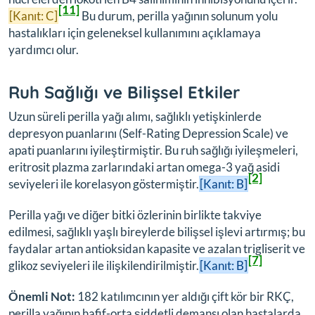
[11]
[Kanıt: C]
Bu durum, perilla yağının solunum yolu
hastalıkları için geleneksel kullanımını açıklamaya
yardımcı olur.
Ruh Sağlığı ve Bilişsel Etkiler
Uzun süreli perilla yağı alımı, sağlıklı yetişkinlerde
depresyon puanlarını (Self-Rating Depression Scale) ve
apati puanlarını iyileştirmiştir. Bu ruh sağlığı iyileşmeleri,
eritrosit plazma zarlarındaki artan omega-3 yağ asidi
[2]
seviyeleri ile korelasyon göstermiştir.
[Kanıt: B]
Perilla yağı ve diğer bitki özlerinin birlikte takviye
edilmesi, sağlıklı yaşlı bireylerde bilişsel işlevi artırmış; bu
faydalar artan antioksidan kapasite ve azalan trigliserit ve
[7]
glikoz seviyeleri ile ilişkilendirilmiştir.
[Kanıt: B]
Önemli Not:
182 katılımcının yer aldığı çift kör bir RKÇ,
perilla yağının hafif-orta şiddetli demansı olan hastalarda