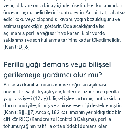
ve açıldıktan sonra bir ay içinde tüketin. Her kullanımdan
önce acılaşma belirtilerini kontrol edin: Acı bir tat, rahatsız
edici koku veya olağandışı kıvam, yağın bozulduğunu ve
atılması gerektiğini gösterir. Oda sıcaklığında ise
açılmamış perilla yağı serin ve karanlık bir yerde
saklanmalı ve son kullanma tarihine kadar tüketilmelidir.
[Kanıt: D][6]
Perilla yağı demans veya bilişsel
gerilemeye yardımcı olur mu?
Buradaki kanıtlar nüanslıdır ve doğru anlaşılması
önemlidir. Sağlıklı yaşlı yetişkinlerde, uzun süreli perilla
yağı takviyesi (12 ay) bilişsel işlevi artırmış, antioksidan
durumunu iyileştirmiş ve zihinsel esenliği desteklemiştir.
[Kanıt: B][1][7] Ancak, 182 katılımcının yer aldığı titiz bir
çift kör RKÇ (Randomize Kontrollü Çalışma), perilla
tohumu yağının hafif ila orta şiddetli demansı olan