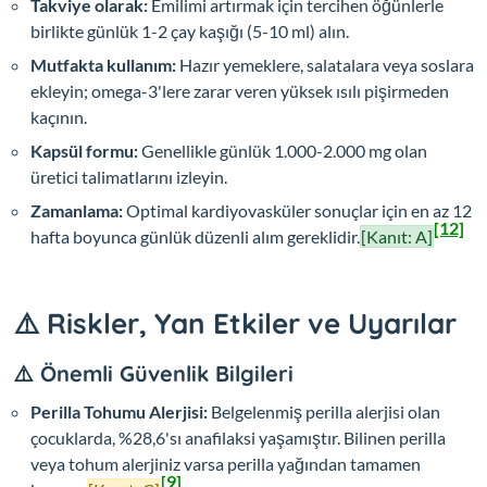
Takviye olarak:
Emilimi artırmak için tercihen öğünlerle
birlikte günlük 1-2 çay kaşığı (5-10 ml) alın.
Mutfakta kullanım:
Hazır yemeklere, salatalara veya soslara
ekleyin; omega-3'lere zarar veren yüksek ısılı pişirmeden
kaçının.
Kapsül formu:
Genellikle günlük 1.000-2.000 mg olan
üretici talimatlarını izleyin.
Zamanlama:
Optimal kardiyovasküler sonuçlar için en az 12
[12]
hafta boyunca günlük düzenli alım gereklidir.
[Kanıt: A]
⚠️ Riskler, Yan Etkiler ve Uyarılar
⚠️ Önemli Güvenlik Bilgileri
Perilla Tohumu Alerjisi:
Belgelenmiş perilla alerjisi olan
çocuklarda, %28,6'sı anafilaksi yaşamıştır. Bilinen perilla
veya tohum alerjiniz varsa perilla yağından tamamen
[9]