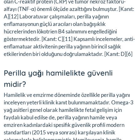
olan C-reaktif protein (CRP) ve tümör nekroz faktörü-
alfayı (TNF-α) önemli ölçüde azalttığını bulmuştur. [Kanıt:
A][12] Laboratuvar çalışmaları, perilla yağının
enflamasyonun güçlü aracıları olan bağışıklık
hücrelerinden lökotrien B4 salınımını engellediğini
göstermektedir. [Kanıt: C][11] Kapsamlı incelemeler, anti-
enflamatuar aktivitenin perilla yağının birincil sağlık
etkilerinden biri olduğunu doğrulamaktadır. [Kanıt: D][6]
Perilla yağı hamilelikte güvenli
midir?
Hamilelik ve emzirme döneminde özellikle perilla yağını
inceleyen yeterli klinik kanıt bulunmamaktadır. Omega-3
yağ asitleri genel olarak hamilelikte fetal gelişim için
faydalı kabul edilse de, perilla yağının hamile veya
emziren kadınlardaki spesifik güvenlik profili modern
standartları (2015 veya sonrası) karşılayan klinik
çalışmalarla belirlenmemiştir. Hamileyseniz, hamile