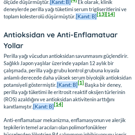
ölçüde düşürmüştür.
[Kanıt: B]
Ek olarak, klinik
deneylerde perilla yağı tüketimi serum trigliseritlerini ve
[13]
[14]
toplam kolesterolü düşürmüştür.
[Kanıt: B]
Antioksidan ve Anti-Enflamatuar
Yollar
Perilla yağı vücudun antioksidan savunmasını güçlendirir.
Sağlıklı Japon yaşlılar üzerinde yapılan 12 aylık bir
çalışmada, perilla yağı grubu kontrol grubuna kıyasla
anlamlı derecede daha yüksek serum biyolojik antioksidan
[1]
potansiyeli göstermiştir.
[Kanıt: B]
Başka bir deney,
perilla yağı tüketimi ile eritrosit reaktif oksijen türlerinin
(ROS) azaldığını ve antioksidan aktivitenin arttığını
[14]
kanıtlamıştır.
[Kanıt: B]
Anti-enflamatuar mekanizma, enflamasyonun ve alerjik
tepkilerin temel aracıları olan polimorfonükleer
hücrelerden lökotrien B4 salınımının inhibisyonunu içerir.