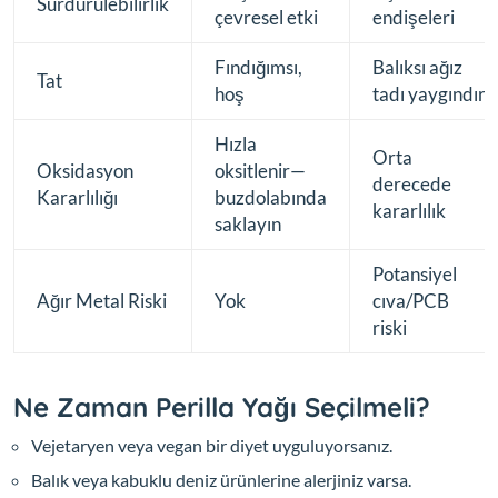
Sürdürülebilirlik
çevresel etki
endişeleri
Fındığımsı,
Balıksı ağız
Tat
hoş
tadı yaygındır
Hızla
Orta
Oksidasyon
oksitlenir—
derecede
Kararlılığı
buzdolabında
kararlılık
saklayın
Potansiyel
Ağır Metal Riski
Yok
cıva/PCB
riski
Ne Zaman Perilla Yağı Seçilmeli?
Vejetaryen veya vegan bir diyet uyguluyorsanız.
Balık veya kabuklu deniz ürünlerine alerjiniz varsa.