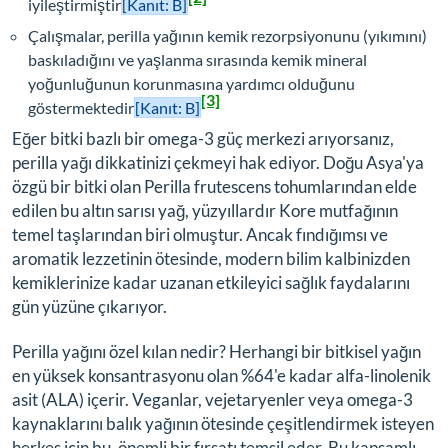
iyileştirmiştir
[Kanıt: B]
Çalışmalar, perilla yağının kemik rezorpsiyonunu (yıkımını)
baskıladığını ve yaşlanma sırasında kemik mineral
yoğunluğunun korunmasına yardımcı olduğunu
[3]
göstermektedir
[Kanıt: B]
Eğer bitki bazlı bir omega-3 güç merkezi arıyorsanız,
perilla yağı dikkatinizi çekmeyi hak ediyor. Doğu Asya'ya
özgü bir bitki olan
Perilla frutescens
tohumlarından elde
edilen bu altın sarısı yağ, yüzyıllardır Kore mutfağının
temel taşlarından biri olmuştur. Ancak fındığımsı ve
aromatik lezzetinin ötesinde, modern bilim kalbinizden
kemiklerinize kadar uzanan etkileyici sağlık faydalarını
gün yüzüne çıkarıyor.
Perilla yağını özel kılan nedir? Herhangi bir bitkisel yağın
en yüksek konsantrasyonu olan %64'e kadar alfa-linolenik
asit (ALA) içerir. Veganlar, vejetaryenler veya omega-3
kaynaklarını balık yağının ötesinde çeşitlendirmek isteyen
herkes için bu, önemli bir fırsatı temsil eder. Bu kapsamlı