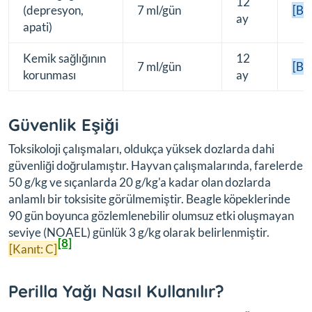
12
(depresyon,
7 ml/gün
[B]
ay
apati)
Kemik sağlığının
12
7 ml/gün
[B]
korunması
ay
Güvenlik Eşiği
Toksikoloji çalışmaları, oldukça yüksek dozlarda dahi
güvenliği doğrulamıştır. Hayvan çalışmalarında, farelerde
50 g/kg ve sıçanlarda 20 g/kg'a kadar olan dozlarda
anlamlı bir toksisite görülmemiştir. Beagle köpeklerinde
90 gün boyunca gözlemlenebilir olumsuz etki oluşmayan
seviye (NOAEL) günlük 3 g/kg olarak belirlenmiştir.
[8]
[Kanıt: C]
Perilla Yağı Nasıl Kullanılır?