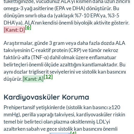
tükettiğinizde, vücudunuz ALA'yı kısmen daha uzun zincirli
omega-3 yağ asitlerine (EPA ve DHA) dönüştürür. Bu
dönüşüm sınırlı olsa da (yaklaşık %7-10 EPA'ya, %3-5
DHA'ya), ALA'nın kendisi önemli biyolojik aktivite gösterir.
[6]
[Kanıt: D]
Araştırmalar, günde 3 gram veya daha fazla dozda ALA
takviyesinin C-reaktif protein (CRP) ve tümör nekroz
faktörü-alfa (TNF-α) dahil olmak üzere enflamatuar
belirteçleri önemli ölçüde azalttığını kanıtlamaktadır. Bu
aynı dozlar trigliserit seviyelerini ve sistolik kan basıncını
[12]
düşürür.
[Kanıt: A]
Kardiyovasküler Koruma
Prehipertansif yetişkinlerde (sistolik kan basıncı ≥120
mmHg), perilla yaprağı takviyesi, kardiyovasküler riskin
temel bir belirteci olan plazma oksitlenmiş LDL'yi
azaltırken sabah ve gece sistolik kan basıncını önemli
[4]