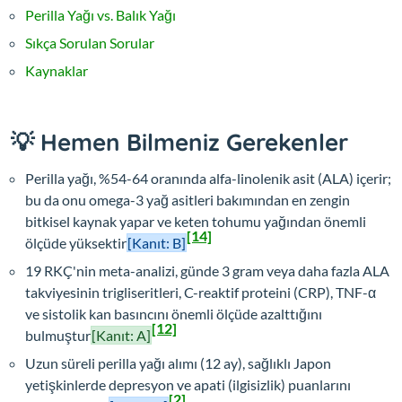
Perilla Yağı vs. Balık Yağı
Sıkça Sorulan Sorular
Kaynaklar
💡 Hemen Bilmeniz Gerekenler
Perilla yağı, %54-64 oranında alfa-linolenik asit (ALA) içerir;
bu da onu omega-3 yağ asitleri bakımından en zengin
bitkisel kaynak yapar ve keten tohumu yağından önemli
[14]
ölçüde yüksektir
[Kanıt: B]
19 RKÇ'nin meta-analizi, günde 3 gram veya daha fazla ALA
takviyesinin trigliseritleri, C-reaktif proteini (CRP), TNF-α
ve sistolik kan basıncını önemli ölçüde azalttığını
[12]
bulmuştur
[Kanıt: A]
Uzun süreli perilla yağı alımı (12 ay), sağlıklı Japon
yetişkinlerde depresyon ve apati (ilgisizlik) puanlarını
[2]