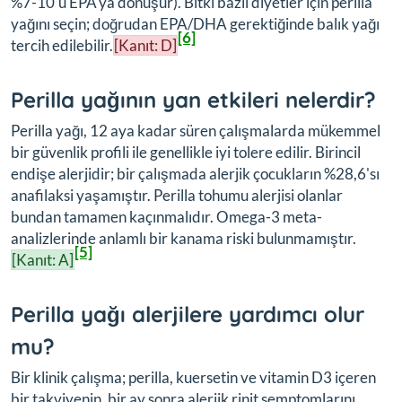
%7-10'u EPA'ya dönüşür). Bitki bazlı diyetler için perilla
yağını seçin; doğrudan EPA/DHA gerektiğinde balık yağı
[6]
tercih edilebilir.
[Kanıt: D]
Perilla yağının yan etkileri nelerdir?
Perilla yağı, 12 aya kadar süren çalışmalarda mükemmel
bir güvenlik profili ile genellikle iyi tolere edilir. Birincil
endişe alerjidir; bir çalışmada alerjik çocukların %28,6'sı
anafilaksi yaşamıştır. Perilla tohumu alerjisi olanlar
bundan tamamen kaçınmalıdır. Omega-3 meta-
analizlerinde anlamlı bir kanama riski bulunmamıştır.
[5]
[Kanıt: A]
Perilla yağı alerjilere yardımcı olur
mu?
Bir klinik çalışma; perilla, kuersetin ve vitamin D3 içeren
bir takviyenin, bir ay sonra alerjik rinit semptomlarını