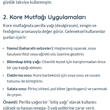
günlük takviye kullanmıştır.
2. Kore Mutfağı Uygulamaları
Kore mutfağında perilla yağı (deulgireum), zengin ve
fındığımsı aromasıyla değer görür. Geleneksel kullanımlar
şunları içerir:
Namul (baharatlı sebzeler):
Haşlanmış ıspanak, soya
fasulyesi filizi veya eğrelti otu üzerine gezdirin.
Bibimbap bitiş yağı:
Otantik lezzet için karıştırmadan önce
bir çay kaşığı ekleyin.
Daldırma sosu:
Kore barbeküsü için soya sosu ve susam
tohumu ile birleştirin.
Salata sosu:
Pirinç sirkesi, pul biber (gochugaru) ve sarımsak
ile çırpın.
Önemli:
Perilla yağını bir "bitiş yağı" olarak kullanın;
yüksek ısı hassas omega-3 yağ asitlerine zarar verir.