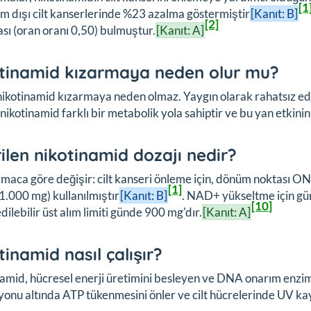
[1
 dışı cilt kanserlerinde %23 azalma göstermiştir
[Kanıt: B]
[2]
sı (oran oranı 0,50) bulmuştur.
[Kanıt: A]
tinamid kızarmaya neden olur mu?
nikotinamid kızarmaya neden olmaz. Yaygın olarak rahatsız edici
 nikotinamid farklı bir metabolik yola sahiptir ve bu yan etkini
ilen nikotinamid dozajı nedir?
maca göre değişir: cilt kanseri önleme için, dönüm noktası 
[1]
1.000 mg) kullanılmıştır
[Kanıt: B]
. NAD+ yükseltme için g
[10]
edilebilir üst alım limiti günde 900 mg'dır.
[Kanıt: A]
tinamid nasıl çalışır?
amid, hücresel enerji üretimini besleyen ve DNA onarım enzi
onu altında ATP tükenmesini önler ve cilt hücrelerinde UV kay