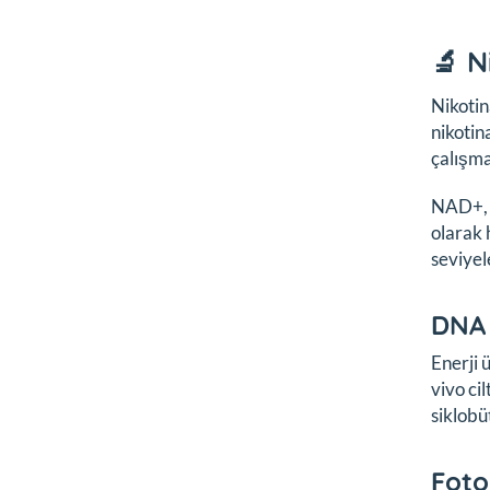
🔬 N
Nikoti
nikotin
çalışma
NAD+, y
olarak 
seviyel
DNA 
Enerji 
vivo ci
siklobü
Fot