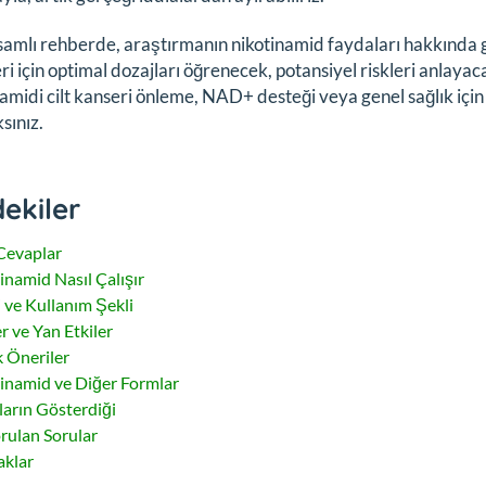
amlı rehberde, araştırmanın nikotinamid faydaları hakkında ge
ri için optimal dozajları öğrenecek, potansiyel riskleri anlayaca
amidi cilt kanseri önleme, NAD+ desteği veya genel sağlık içi
sınız.
dekiler
 Cevaplar
inamid Nasıl Çalışır
 ve Kullanım Şekli
r ve Yan Etkiler
k Öneriler
inamid ve Diğer Formlar
ların Gösterdiği
orulan Sorular
klar