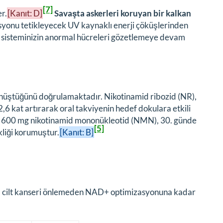
[7]
r.
[Kanıt: D]
Savaşta askerleri koruyan bir kalkan
asyonu tetikleyecek UV kaynaklı enerji çöküşlerinden
lık sisteminizin anormal hücreleri gözetlemeye devam
önüştüğünü doğrulamaktadır. Nikotinamid ribozid (NR),
2,6 kat artırarak oral takviyenin hedef dokulara etkili
 600 mg nikotinamid mononükleotid (NMN), 30. günde
[5]
kliği korumuştur.
[Kanıt: B]
lar, cilt kanseri önlemeden NAD+ optimizasyonuna kadar