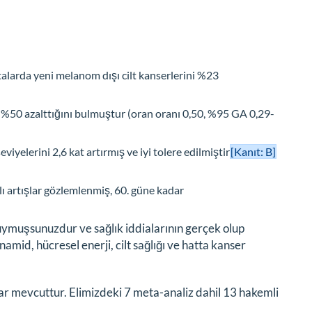
alarda yeni melanom dışı cilt kanserlerini %23
ni %50 azalttığını bulmuştur (oran oranı 0,50, %95 GA 0,29-
yelerini 2,6 kat artırmış ve iyi tolere edilmiştir
[Kanıt: B]
 artışlar gözlemlenmiş, 60. güne kadar
muşsunuzdur ve sağlık iddialarının gerçek olup
amid, hücresel enerji, cilt sağlığı ve hatta kanser
ar mevcuttur. Elimizdeki 7 meta-analiz dahil 13 hakemli