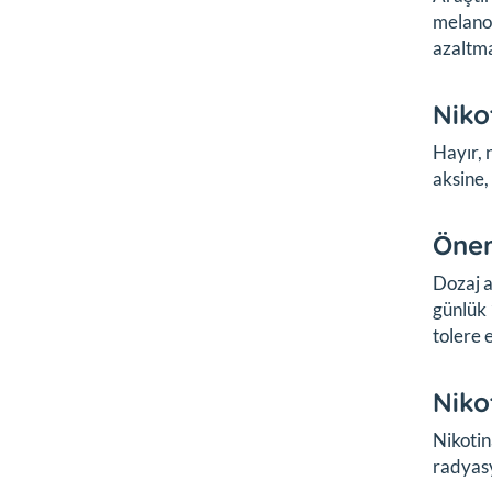
melanom
azaltma
Niko
Hayır, 
aksine,
Öner
Dozaj a
günlük 
tolere 
Niko
Nikotin
radyasy