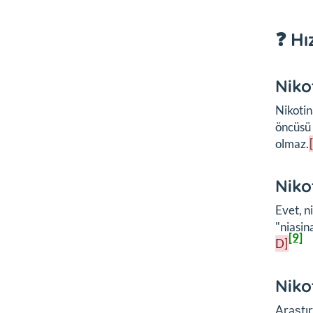
❓ Hı
Niko
Nikotin
öncüsü 
olmaz.
Niko
Evet, n
"niasin
[9]
D]
Niko
Araştır