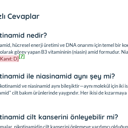
zlı Cevaplar
tinamid nedir?
amid, hücresel enerji üretimi ve DNA onarımı için temel bir 
olarak görev yapan B3 vitamininin (niasin) amid formudur. Ni
[7]
[Kanıt: D]
tinamid ile niasinamid aynı şey mi?
ikotinamid ve niasinamid aynı bileşiktir—aynı molekül için iki 
amid" cilt bakım ürünlerinde yaygındır. Her ikisi de kızarmay
tinamid cilt kanserini önleyebilir mi?
malar, nikotinamidin cilt kanserini önlemeye yardımcı olduğunu