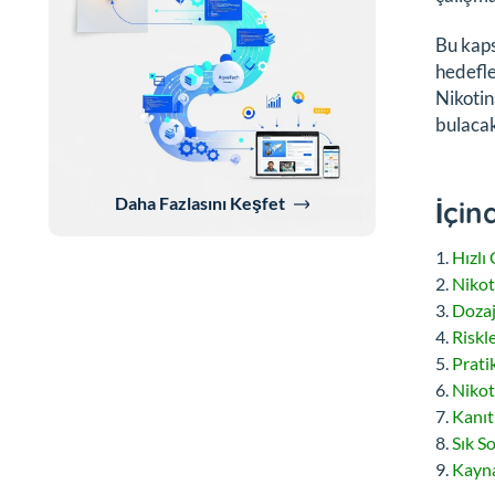
Bu kaps
hedefle
Nikotin
bulacak
Daha Fazlasını Keşfet
İçin
Hızlı
Nikot
Dozaj
Riskle
Prati
Nikot
Kanıt
Sık S
Kayna