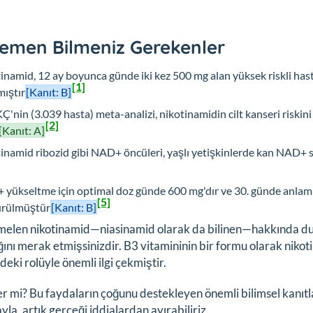
emen Bilmeniz Gerekenler
inamid, 12 ay boyunca günde iki kez 500 mg alan yüksek riskli hast
[1]
mıştır
[Kanıt: B]
Ç'nin (3.039 hasta) meta-analizi, nikotinamidin cilt kanseri riski
[2]
[Kanıt: A]
inamid ribozid gibi NAD+ öncüleri, yaşlı yetişkinlerde kan NAD+ sevi
yükseltme için optimal doz günde 600 mg'dır ve 30. günde anlamlı
[5]
ürülmüştür
[Kanıt: B]
elen nikotinamid—niasinamid olarak da bilinen—hakkında duy
ını merak etmişsinizdir. B3 vitamininin bir formu olarak nikotin
eki rolüyle önemli ilgi çekmiştir.
er mi? Bu faydaların çoğunu destekleyen önemli bilimsel kanıtl
yla, artık gerçeği iddialardan ayırabiliriz.