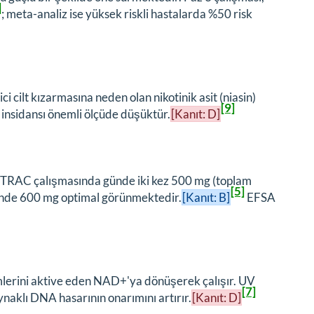
]
; meta-analiz ise yüksek riskli hastalarda %50 risk
 cilt kızarmasına neden olan nikotinik asit (niasin)
[9]
n insidansı önemli ölçüde düşüktür.
[Kanıt: D]
ONTRAC çalışmasında günde iki kez 500 mg (toplam
[5]
ünde 600 mg optimal görünmektedir.
[Kanıt: B]
EFSA
mlerini aktive eden NAD+'ya dönüşerek çalışır. UV
[7]
naklı DNA hasarının onarımını artırır.
[Kanıt: D]