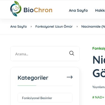
Ana Sayfa
Hakk
Ana Sayfa
Fonksiyonel Uzun Ömür
Niacinamide (Ni
Fonksi
Ni
Gö
Kategoriler
Yayınlam
# NAD+ 
Fonksiyonel Besinler