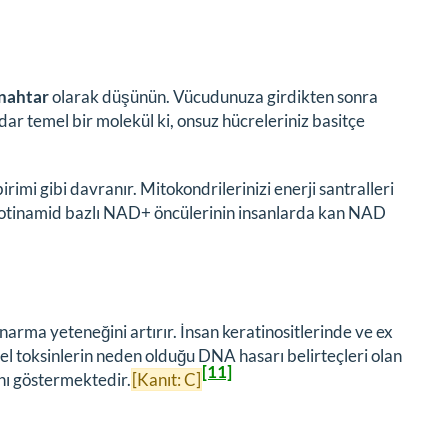
anahtar
olarak düşünün. Vücudunuza girdikten sonra
r temel bir molekül ki, onsuz hücreleriniz basitçe
mi gibi davranır. Mitokondrilerinizi enerji santralleri
 nikotinamid bazlı NAD+ öncülerinin insanlarda kan NAD
arma yeteneğini artırır. İnsan keratinositlerinde ve ex
el toksinlerin neden olduğu DNA hasarı belirteçleri olan
[11]
ını göstermektedir.
[Kanıt: C]