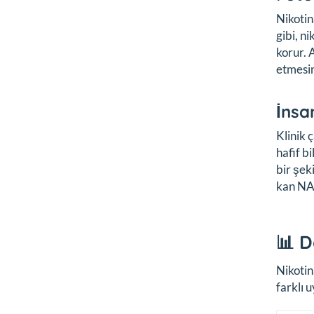
Nikotin
gibi, n
korur. 
etmesin
İnsa
Klinik 
hafif b
bir şek
kan NAD
📊 D
Nikotin
farklı 