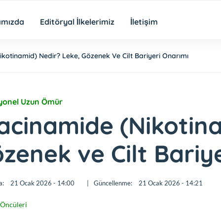
ımızda
Editöryal İlkelerimiz
İletişim
kotinamid) Nedir? Leke, Gözenek Ve Cilt Bariyeri Onarımı
yonel Uzun Ömür
acinamide (Nikotina
zenek ve Cilt Bariy
a:
21 Ocak 2026 - 14:00
|
Güncellenme:
21 Ocak 2026 - 14:21
Öncüleri