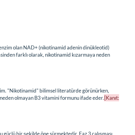
koenzim olan NAD+ (nikotinamid adenin dinükleotid)
asinden farklı olarak, nikotinamid kızarmaya neden
isim. "Nikotinamid" bilimsel literatürde görünürken,
a neden olmayan B3 vitamini formunu ifade eder.
[Kanıt:
 güçlü bir şekilde öne sürmektedir. Faz 3 çalışması,