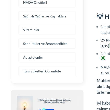
NAD+ Öncüleri
💡 H
Sağlıklı Yağlar ve Kaynakları
Nikot
Vitaminler
azalt
29 RK
Senolitikler ve Senomorfikler
0,85)
Nikot
[6]
Adaptojenler
NAD+ 
Tüm Etiketleri Görüntüle
sürd
Muhtem
olmadığ
önlemed
Fikirlerinizin Uzman Ellerde Geleceğe
İyi hab
Dönüşmesine İzin Verin.
çalışma