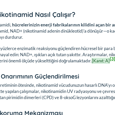
ikotinamid Nasıl Çalışır?
namidi,
hücrelerinizin enerji fabrikalarının kilidini açan bir 
amid, NAD+ (nikotinamid adenin dinükleotid)'a dönüşür—o kada
yı durdurur.
üzlerce enzimatik reaksiyonu güçlendiren hücresel bir para biri
hayal edin: NAD+, ışıkları açık tutan yakıttır. Araştırmalar,
[3]
erini önemli ölçüde yükselttiğini doğrulamaktadır.
[Kanıt: A]
Onarımının Güçlendirilmesi
üretiminin ötesinde, nikotinamid vücudunuzun hasarlı DNA'yı on
ltte yapılan çalışmalar, nikotinamidin UV radyasyonu ve çevres
tan pirimidin dimerleri (CPD) ve 8-oksoG lezyonlarını azalttığ
okoruma Mekanizması