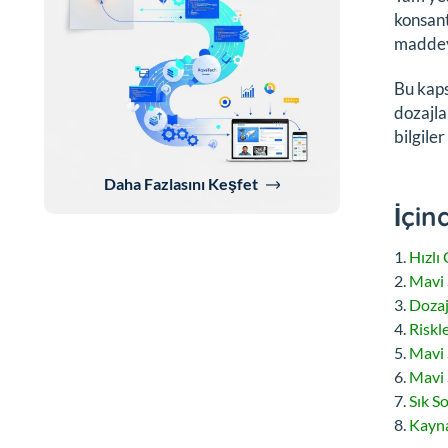
konsant
maddeye
Bu kaps
dozajla
bilgile
Daha Fazlasını Keşfet
İçin
Hızlı
Mavi 
Dozaj
Riskle
Mavi 
Mavi 
Sık S
Kayna