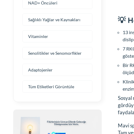
NAD+ Öncüleri
💡 H
Sağlıklı Yağlar ve Kaynakları
13 in
Vitaminler
disli
7 RKÇ
Senolitikler ve Senomorfikler
göste
Bir R
Adaptojenler
ölçüd
Klini
Tüm Etiketleri Görüntüle
enzim
Sosyal 
gördüys
faydala
Fikirlerinizin Uzman Ellerde Geleceğe
Mavi sp
Dönüşmesine İzin Verin.
Tam yeş