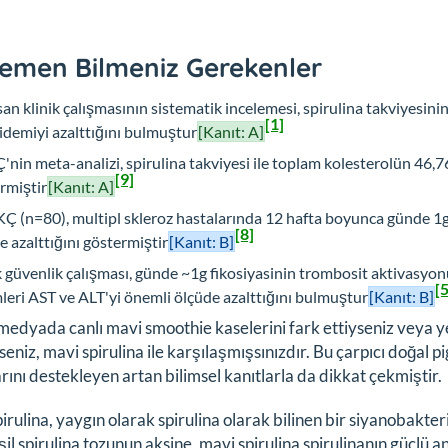
emen Bilmeniz Gerekenler
san klinik çalışmasının sistematik incelemesi, spirulina takviyesinin
[1]
pidemiyi azalttığını bulmuştur
[Kanıt: A]
'nin meta-analizi, spirulina takviyesi ile toplam kolesterolün 46,
[9]
rmiştir
[Kanıt: A]
KÇ (n=80), multipl skleroz hastalarında 12 hafta boyunca günde 1g s
[8]
e azalttığını göstermiştir
[Kanıt: B]
k güvenlik çalışması, günde ~1g fikosiyasinin trombosit aktivasyon
[5
leri AST ve ALT'yi önemli ölçüde azalttığını bulmuştur
[Kanıt: B]
medyada canlı mavi smoothie kaselerini fark ettiyseniz veya y
eniz, mavi spirulina ile karşılaşmışsınızdır. Bu çarpıcı doğal p
rını destekleyen artan bilimsel kanıtlarla da dikkat çekmiştir.
irulina, yaygın olarak spirulina olarak bilinen bir siyanobakter
il spirulina tozunun aksine, mavi spirulina spirulinanın güçlü 