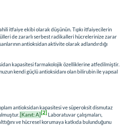
ili itfaiye ekibi olarak düşünün. Tıpkı itfaiyecilerin
leri de zararlı serbest radikalleri hücrelerinize zarar
anlarının antioksidan aktivite olarak adlandırdığı
sidan kapasitesi farmakolojik özelliklerine atfedilmiştir.
un kendi güçlü antioksidanı olan bilirubin ile yapısal
 toplam antioksidan kapasitesi ve süperoksit dismutaz
[2]
ulmuştur.
[Kanıt: A]
Laboratuvar çalışmaları,
azalttığını ve hücresel korumaya katkıda bulunduğunu