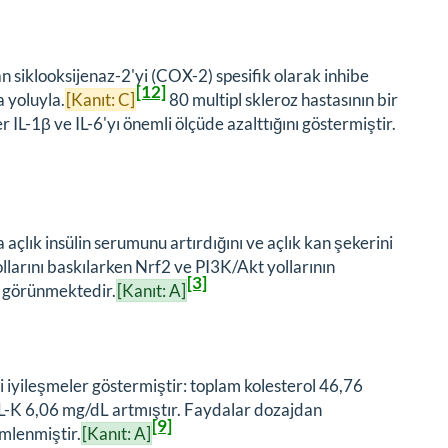
 siklooksijenaz-2'yi (COX-2) spesifik olarak inhibe
[12]
 yoluyla.
[Kanıt: C]
80 multipl skleroz hastasının bir
 IL-1β ve IL-6'yı önemli ölçüde azalttığını göstermiştir.
açlık insülin serumunu artırdığını ve açlık kan şekerini
yollarını baskılarken Nrf2 ve PI3K/Akt yollarının
[3]
r görünmektedir.
[Kanıt: A]
mli iyileşmeler göstermiştir: toplam kolesterol 46,76
L-K 6,06 mg/dL artmıştır. Faydalar dozajdan
[9]
mlenmiştir.
[Kanıt: A]