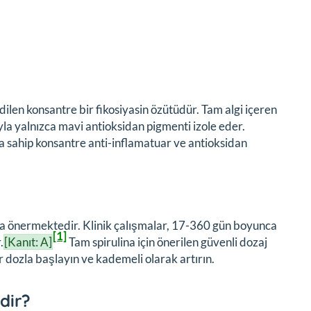
edilen konsantre bir fikosiyasin özütüdür. Tam algi içeren
yla yalnızca mavi antioksidan pigmenti izole eder.
a sahip konsantre anti-inflamatuar ve antioksidan
ina önermektedir. Klinik çalışmalar, 17-360 gün boyunca
[1]
.
[Kanıt: A]
Tam spirulina için önerilen güvenli dozaj
 dozla başlayın ve kademeli olarak artırın.
dir?