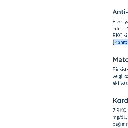
Anti
Fikosiy
eder—NS
RKÇ'si,
[Kanıt:
Meta
Bir sis
ve glik
aktivas
Kard
7 RKÇ'n
mg/dL, 
bağımsı