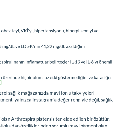
 obeziteyi, VKİ'yi, hipertansiyonu, hiperglisemiyi ve
76 mg/dL ve LDL-K'nin 41,32 mg/dL azaldığını
pirulinanın inflamatuar belirteçler IL-1β ve IL-6'yı önemli
u üzerinde hiçbir olumsuz etki göstermediğini ve karaciğer
]
erel sağlık mağazanızda mavi tonlu takviyeleri
igment, yalnızca Instagram'a değer rengiyle değil, sağlık
i olan
Arthrospira platensis
'ten elde edilen bir özüttür.
antioksidan özelliklerinden sorumlu mavi pigment olan