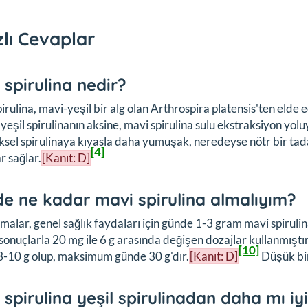
zlı Cevaplar
 spirulina nedir?
irulina, mavi-yeşil bir alg olan
Arthrospira platensis
'ten elde 
yeşil spirulinanın aksine, mavi spirulina sulu ekstraksiyon yolu
sel spirulinaya kıyasla daha yumuşak, neredeyse nötr bir tad
[4]
r sağlar.
[Kanıt: D]
e ne kadar mavi spirulina almalıyım?
malar, genel sağlık faydaları için günde 1-3 gram mavi spirul
sonuçlarla 20 mg ile 6 g arasında değişen dozajlar kullanmıştır
[10]
-10 g olup, maksimum günde 30 g'dır.
[Kanıt: D]
Düşük bir
 spirulina yeşil spirulinadan daha mı iyi