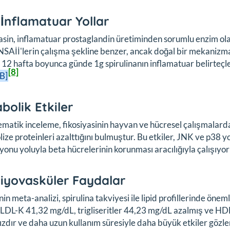
-İnflamatuar Yollar
asin, inflamatuar prostaglandin üretiminden sorumlu enzim olan
Aİİ'lerin çalışma şekline benzer, ancak doğal bir mekanizma
 12 hafta boyunca günde 1g spirulinanın inflamatuar belirteçler
[8]
 B]
bolik Etkiler
tematik inceleme, fikosiyasinin hayvan ve hücresel çalışmalarda 
olize proteinleri azalttığını bulmuştur. Bu etkiler, JNK ve p38 
yonu yoluyla beta hücrelerinin korunması aracılığıyla çalışıyo
iyovasküler Faydalar
in meta-analizi, spirulina takviyesi ile lipid profillerinde öne
LDL-K 41,32 mg/dL, trigliseritler 44,23 mg/dL azalmış ve HD
zdır ve daha uzun kullanım süresiyle daha büyük etkiler gözle