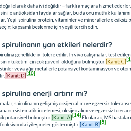
 doğal olarak daha iyi değildir—farklı amaçlara hizmet ederler
asin ile antioksidan faydalar sağlar, bu da onu mutfak kullanımı 
ılar. Yeşil spirulina protein, vitaminler ve minerallerle eksiksiz 
seçin; kapsamlı beslenme için yeşili tercih edin.
 spirulinanın yan etkileri nelerdir?
irulina genellikle iyi tolere edilir. In vivo çalışmalar, test ed
[1
asinin tüketim için çok güvenli olduğunu bulmuştur.
[Kanıt: C]
stinler veya ağır metallerle potansiyel kontaminasyon ve oto
[10]
ir.
[Kanıt: D]
spirulina enerji artırır mı?
malar, spirulinanın gelişmiş oksijen alımı ve egzersiz tolerans
şmanın sistematik incelemesi, oksijen alımı ve egzersiz tolera
[14]
ik potansiyel bulmuştur.
[Kanıt: A]
Ek olarak, MS hastaları
[8]
l fonksiyonda iyileşmeler göstermiştir.
[Kanıt: B]