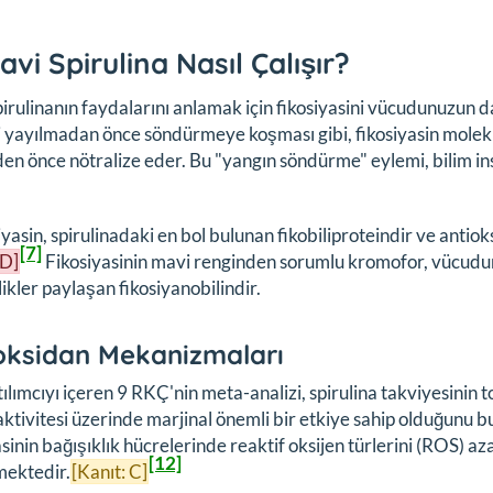
avi Spirulina Nasıl Çalışır?
irulinanın faydalarını anlamak için fikosiyasini vücudunuzun dah
i yayılmadan önce söndürmeye koşması gibi, fikosiyasin molekül
n önce nötralize eder. Bu "yangın söndürme" eylemi, bilim ins
iyasin, spirulinadaki en bol bulunan fikobiliproteindir ve antiok
[7]
 D]
Fikosiyasinin mavi renginden sorumlu kromofor, vücudunuz
ikler paylaşan fikosiyanobilindir.
oksidan Mekanizmaları
ılımcıyı içeren 9 RKÇ'nin meta-analizi, spirulina takviyesinin
ktivitesi üzerinde marjinal önemli bir etkiye sahip olduğunu b
asinin bağışıklık hücrelerinde reaktif oksijen türlerini (ROS) 
[12]
mektedir.
[Kanıt: C]