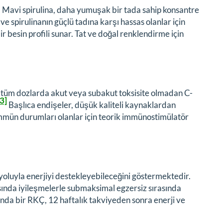
. Mavi spirulina, daha yumuşak bir tada sahip konsantre
ve spirulinanın güçlü tadına karşı hassas olanlar için
bir besin profili sunar. Tat ve doğal renklendirme için
ilen tüm dozlarda akut veya subakut toksisite olmadan C-
3]
Başlıca endişeler, düşük kaliteli kaynaklardan
immün durumları olanlar için teorik immünostimülatör
ı yoluyla enerjiyi destekleyebileceğini göstermektedir.
nsında iyileşmelerle submaksimal egzersiz sırasında
nda bir RKÇ, 12 haftalık takviyeden sonra enerji ve