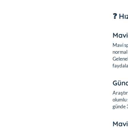
❓ Hı
Mavi
Mavi sp
normal 
Gelenek
faydala
Günd
Araştır
olumlu 
günde 3
Mavi