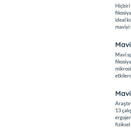
Hiçbiri
fikosiy
ideal k
maviyi 
Mavi
Mavi sp
fikosiy
mikrosi
etkilerd
Mavi 
Araştır
13 çalı
ergojen
fizikse