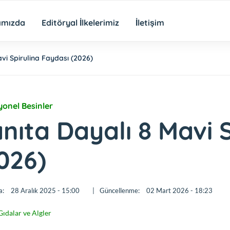
ımızda
Editöryal İlkelerimiz
İletişim
vi Spirulina Faydası (2026)
yonel Besinler
nıta Dayalı 8 Mavi 
026)
a:
28 Aralık 2025 - 15:00
|
Güncellenme:
02 Mart 2026 - 18:23
Gıdalar ve Algler