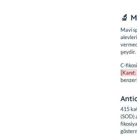
🔬 M
Mavi sp
alevler
vermede
şeydir.
C-fikos
[Kanıt:
benzerl
Anti
415 kat
(SOD) a
fikosiy
göster