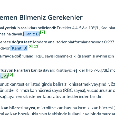
emen Bilmeniz Gerekenler
l yetişkin aralıkları belirlendi:
Erkekler 4,4-5,6 × 10¹²/L, Kadınla
[7]
masına dayalı.
[Kanıt: B]
erece doğru test:
Modern analizörler platformlar arasında 0,997 
[9]
[11]
ediyor.
[Kanıt: B]
al fayda doğrulandı:
RBC sayısı demir eksikliği anemisi ayrımı için
füzyon kararları kanıta dayalı:
Kısıtlayıcı eşikler (Hb 7-8 g/dL) m
[5]
t
: A]
nuz kan testleri istediğinde belirsizlik hissetmek yaygındır, öz
nüzde. Kırmızı kan hücresi sayısı (RBC sayısı), vücudunuzun o
r sağlayan en sık istenen laboratuvar testlerinden biridir.
 kan hücresi sayısı
, mikrolitre kan başına kırmızı kan hücresi (e
emi ve kan bozukluklarının teşhisinde kullanılır ve bir damardan