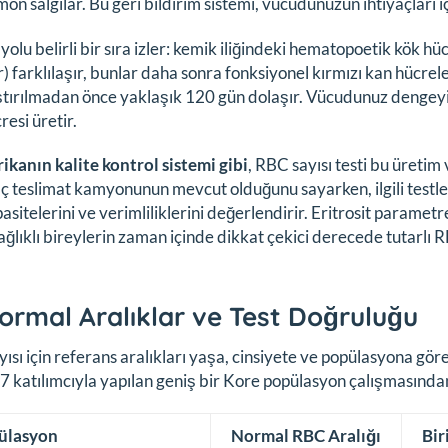
mon salgılar. Bu geri bildirim sistemi, vücudunuzun ihtiyaçları 
yolu belirli bir sıra izler: kemik iliğindeki hematopoetik kök h
) farklılaşır, bunlar daha sonra fonksiyonel kırmızı kan hücrel
tırılmadan önce yaklaşık 120 gün dolaşır. Vücudunuz dengeyi 
resi üretir.
rikanın kalite kontrol sistemi gibi
, RBC sayısı testi bu üretim
aç teslimat kamyonunun mevcut olduğunu sayarken, ilgili testle
asitelerini ve verimliliklerini değerlendirir. Eritrosit parametre
ağlıklı bireylerin zaman içinde dikkat çekici derecede tutarlı 
ormal Aralıklar ve Test Doğruluğu
ısı için referans aralıkları yaşa, cinsiyete ve popülasyona gör
 katılımcıyla yapılan geniş bir Kore popülasyon çalışmasından
ülasyon
Normal RBC Aralığı
Bir