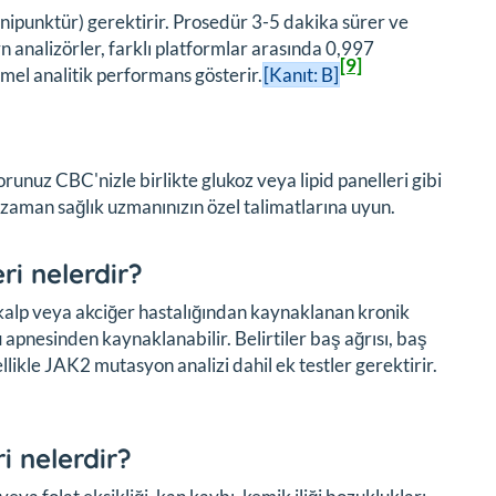
enipunktür) gerektirir. Prosedür 3-5 dakika sürer ve
n analizörler, farklı platformlar arasında 0,997
[9]
mel analitik performans gösterir.
[Kanıt: B]
orunuz CBC'nizle birlikte glukoz veya lipid panelleri gibi
r zaman sağlık uzmanınızın özel talimatlarına uyun.
ri nelerdir?
, kalp veya akciğer hastalığından kaynaklanan kronik
pnesinden kaynaklanabilir. Belirtiler baş ağrısı, baş
ellikle JAK2 mutasyon analizi dahil ek testler gerektirir.
i nelerdir?