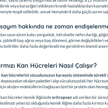
BC sayısı (anemi) yaygın olarak demir eksikliği, B12 vitamini ve
brek veya karaciğeri etkileyen kronik hastalıklardan kaynakla
esiyle tespit edilebilir, ancak hematokrit daha güçlü ayrım sa
sayım hakkında ne zaman endişelenme
dan uzun süren kalıcı yorgunluk, istirahatte nefes darlığı, gö
 şiddetli baş ağrısı veya baş dönmesi, görme değişiklikleri vey
Bu belirtiler daha fazla değerlendirme gerektiren önemli anorma
ırmızı Kan Hücreleri Nasıl Çalışır?
ı kan hücrelerini vücudunuzun karayolu sisteminde sürekli
 deposundan oksijen paketleri alıp vücudunuzdaki her hücreye 
için oksijen moleküllerini bağlayan özel bir protein olan hemogl
 kan hücreleri kemik iliğinizde
eritropoez
adı verilen bir süreçl
 teslimatı yetersiz olduğunda kemik iliğine daha fazla kırmızı k