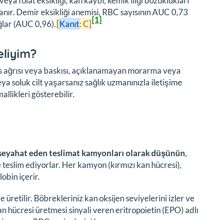
ya folat eksikliği, kan kaybı, kemik iliği bozuklukları
nır. Demir eksikliği anemisi, RBC sayısının AUC 0,73
[1]
ğlar (AUC 0,96).
[
Kanıt
: C]
liyim?
ğüs ağrısı veya baskısı, açıklanamayan morarma veya
a soluk cilt yaşarsanız sağlık uzmanınızla iletişime
llikleri gösterebilir.
 seyahat eden teslimat kamyonları olarak düşünün
,
teslim ediyorlar. Her kamyon (kırmızı kan hücresi),
obin içerir.
e üretilir. Böbrekleriniz kan oksijen seviyelerini izler ve
an hücresi üretmesi sinyali veren eritropoietin (EPO) adlı