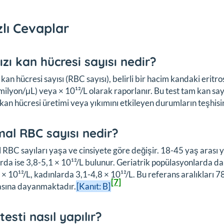
zlı Cevaplar
ızı kan hücresi sayısı nedir?
 kan hücresi sayısı (RBC sayısı), belirli bir hacim kandaki eritro
milyon/μL) veya × 10¹²/L olarak raporlanır. Bu test tam kan say
 kan hücresi üretimi veya yıkımını etkileyen durumların teşhisi
al RBC sayısı nedir?
RBC sayıları yaşa ve cinsiyete göre değişir. 18-45 yaş arası ye
rda ise 3,8-5,1 × 10¹²/L bulunur. Geriatrik popülasyonlarda d
 × 10¹²/L, kadınlarda 3,1-4,8 × 10¹²/L. Bu referans aralıkları 
[7]
asına dayanmaktadır.
[Kanıt: B]
esti nasıl yapılır?