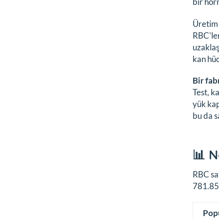
bir hor
Üretim 
RBC'ler
uzaklaş
kan hüc
Bir fab
Test, k
yük kap
bu da s
📊 N
RBC say
781.857
Pop