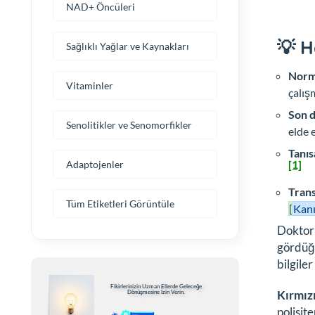
NAD+ Öncüleri
💡 H
Sağlıklı Yağlar ve Kaynakları
Norma
Vitaminler
çalış
Son d
Senolitikler ve Senomorfikler
elde 
Tanıs
[1]
Adaptojenler
Trans
Tüm Etiketleri Görüntüle
[
Kanı
Doktoru
gördüğü
bilgile
Fikirlerinizin Uzman Ellerde Geleceğe
Kırmızı
Dönüşmesine İzin Verin.
polisit