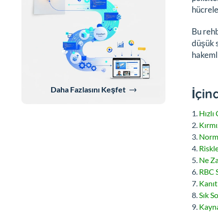
hücrele
Bu rehb
düşük s
hakemli
Daha Fazlasını Keşfet
İçin
Hızlı
Kırmı
Norma
Riskl
Ne Za
RBC S
Kanıt
Sık S
Kayna