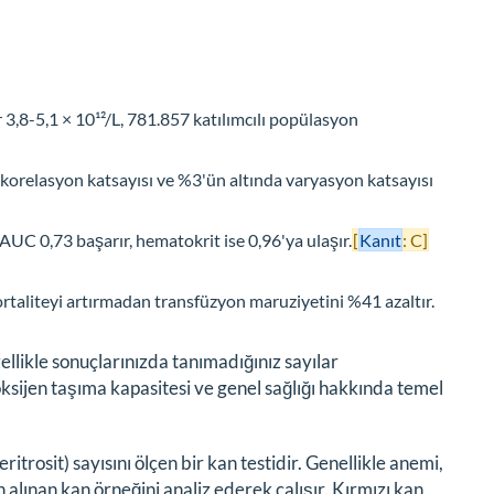
r 3,8-5,1 × 10¹²/L, 781.857 katılımcılı popülasyon
korelasyon katsayısı ve %3'ün altında varyasyon katsayısı
 AUC 0,73 başarır, hematokrit ise 0,96'ya ulaşır.
[
Kanıt
: C]
ortaliteyi artırmadan transfüzyon maruziyetini %41 azaltır.
ellikle sonuçlarınızda tanımadığınız sayılar
ksijen taşıma kapasitesi ve genel sağlığı hakkında temel
ritrosit) sayısını ölçen bir kan testidir. Genellikle anemi,
 alınan kan örneğini analiz ederek çalışır. Kırmızı kan