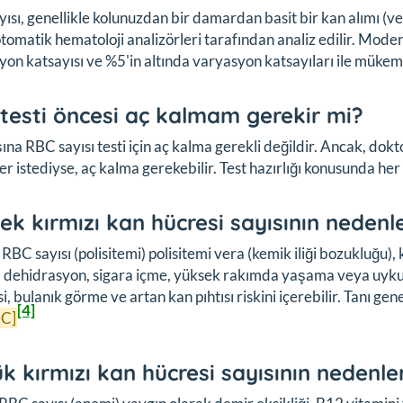
ısı, genellikle kolunuzdan bir damardan basit bir kan alımı (v
tomatik hematoloji analizörleri tarafından analiz edilir. Moder
yon katsayısı ve %5'in altında varyasyon katsayıları ile mükem
testi öncesi aç kalmam gerekir mi?
ına RBC sayısı testi için aç kalma gerekli değildir. Ancak, dokt
ler istediyse, aç kalma gerekebilir. Test hazırlığı konusunda he
ek kırmızı kan hücresi sayısının nedenle
RBC sayısı (polisitemi) polisitemi vera (kemik iliği bozukluğu)
, dehidrasyon, sigara içme, yüksek rakımda yaşama veya uyku a
, bulanık görme ve artan kan pıhtısı riskini içerebilir. Tanı gen
[4]
 C]
k kırmızı kan hücresi sayısının nedenler