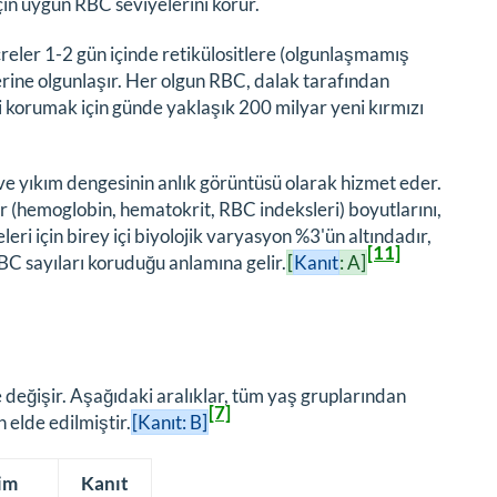
için uygun RBC seviyelerini korur.
ücreler 1-2 gün içinde retikülositlere (olgunlaşmamış
erine olgunlaşır. Her olgun RBC, dalak tarafından
korumak için günde yaklaşık 200 milyar yeni kırmızı
 ve yıkım dengesinin anlık görüntüsü olarak hizmet eder.
r (hemoglobin, hematokrit, RBC indeksleri) boyutlarını,
leri için birey içi biyolojik varyasyon %3'ün altındadır,
[11]
RBC sayıları koruduğu anlamına gelir.
[
Kanıt
: A]
e değişir. Aşağıdaki aralıklar, tüm yaş gruplarından
[7]
 elde edilmiştir.
[Kanıt: B]
im
Kanıt