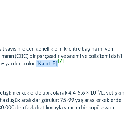
sit sayısını ölçer, genellikle mikrolitre başına milyon
ımının (CBC) bir parçasıdır ve anemi ve polisitemi dahil
[7]
ne yardımcı olur.
[Kanıt: B]
tişkin erkeklerde tipik olarak 4,4-5,6 × 10¹²/L, yetişkin
aha düşük aralıklar görülür: 75-99 yaş arası erkeklerde
780.000'den fazla katılımcıyla yapılan bir popülasyon