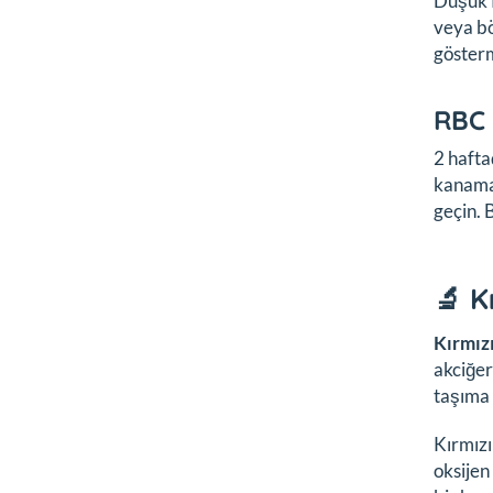
Düşük R
veya bö
gösterm
RBC 
2 hafta
kanama,
geçin. 
🔬 K
Kırmız
akciğer
taşıma 
Kırmızı
oksijen