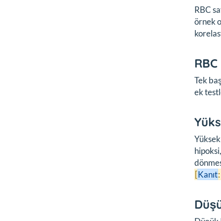
RBC say
örnek o
korelas
RBC 
Tek baş
ek test
Yüks
Yüksek 
hipoksi
dönmesi
[
Kanıt
:
Düşü