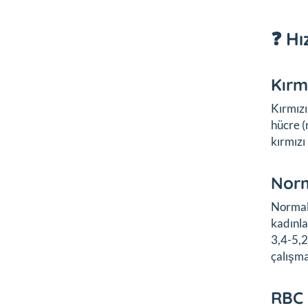
❓ Hı
Kırm
Kırmızı
hücre (
kırmızı
Norm
Normal 
kadınla
3,4-5,2
çalışm
RBC t