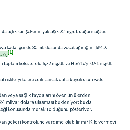
ında açlık kan şekerini yaklaşık 22 mg/dL düşürmüştür.
ftaya kadar günde 30 mL dozunda vücut ağırlığını (SMD:
[1]
: A]
inin toplam kolesterolü 6,72 mg/dL ve HbA1c'yi 0,91 mg/dL
 riskle iyi tolere edilir, ancak daha büyük uzun vadeli
n veya sağlık faydalarını öven ünlülerden
24 milyar dolara ulaşması bekleniyor; bu da
leceği konusunda meraklı olduğunu gösteriyor.
an şekeri kontrolüne yardımcı olabilir mi? Kilo vermeyi