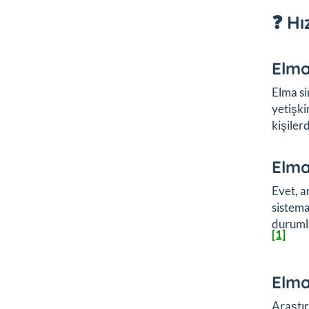
❓ Hı
Elma 
Elma si
yetişki
kişiler
Elma
Evet, a
sistema
durumla
[1]
Elma
Araştır