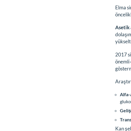
Elma si
öncelik
Asetik 
dolaşım
yükselte
2017 si
önemli 
gösterm
Araştır
Alfa-
gluko
Geliş
Trans
Kan şek