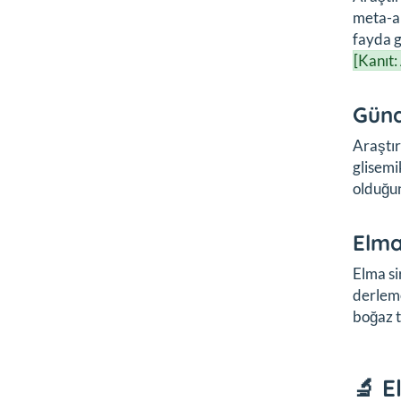
meta-an
fayda g
[Kanıt:
Günd
Araştır
glisemi
olduğu
Elma
Elma si
derleme
boğaz t
🔬 E