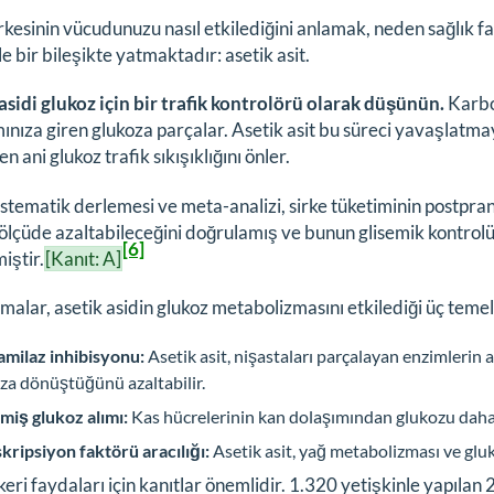
rkesinin vücudunuzu nasıl etkilediğini anlamak, neden sağlık fa
le bir bileşikte yatmaktadır: asetik asit.
asidi glukoz için bir trafik kontrolörü olarak düşünün.
Karbo
ınıza giren glukoza parçalar. Asetik asit bu süreci yavaşlatm
n ani glukoz trafik sıkışıklığını önler.
stematik derlemesi ve meta-analizi, sirke tüketiminin postprand
ölçüde azaltabileceğini doğrulamış ve bunun glisemik kontrolü 
[6]
iştir.
[Kanıt: A]
malar, asetik asidin glukoz metabolizmasını etkilediği üç teme
amilaz inhibisyonu:
Asetik asit, nişastaları parçalayan enzimlerin a
za dönüştüğünü azaltabilir.
miş glukoz alımı:
Kas hücrelerinin kan dolaşımından glukozu daha
kripsiyon faktörü aracılığı:
Asetik asit, yağ metabolizması ve gluk
eri faydaları için kanıtlar önemlidir. 1.320 yetişkinle yapılan 