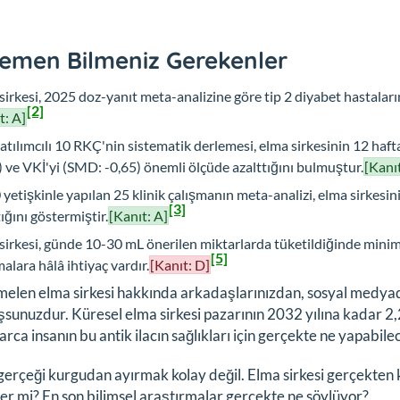
emen Bilmeniz Gerekenler
sirkesi, 2025 doz-yanıt meta-analizine göre tip 2 diyabet hastalar
[2]
t: A]
atılımcılı 10 RKÇ'nin sistematik derlemesi, elma sirkesinin 12 ha
) ve VKİ'yi (SMD: -0,65) önemli ölçüde azalttığını bulmuştur.
[Kanıt
 yetişkinle yapılan 25 klinik çalışmanın meta-analizi, elma sirkes
[3]
tığını göstermiştir.
[Kanıt: A]
sirkesi, günde 10-30 mL önerilen miktarlarda tüketildiğinde minimal
[5]
malara hâlâ ihtiyaç vardır.
[Kanıt: D]
len elma sirkesi hakkında arkadaşlarınızdan, sosyal medyada
unuzdur. Küresel elma sirkesi pazarının 2032 yılına kadar 2,
arca insanın bu antik ilacın sağlıkları için gerçekte ne yapabi
erçeği kurgudan ayırmak kolay değil. Elma sirkesi gerçekten k
er mi? En son bilimsel araştırmalar gerçekte ne söylüyor?