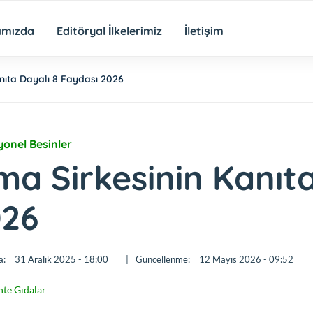
ımızda
Editöryal İlkelerimiz
İletişim
nıta Dayalı 8 Faydası 2026
yonel Besinler
ma Sirkesinin Kanıt
026
a:
31 Aralık 2025 - 18:00
|
Güncellenme:
12 Mayıs 2026 - 09:52
te Gıdalar