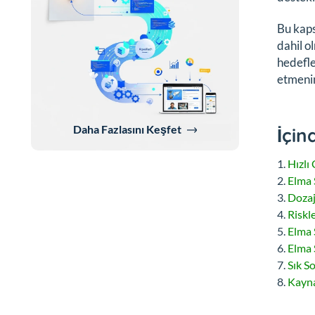
Bu kaps
dahil o
hedefle
etmenin
Daha Fazlasını Keşfet
İçin
Hızlı
Elma S
Dozaj
Riskle
Elma 
Elma 
Sık S
Kayna