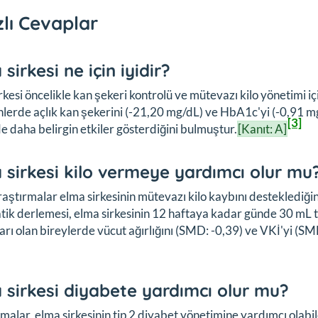
zlı Cevaplar
sirkesi ne için iyidir?
rkesi öncelikle kan şekeri kontrolü ve mütevazı kilo yönetimi iç
nlerde açlık kan şekerini (-21,20 mg/dL) ve HbA1c'yi (-0,91 mg/d
[3]
de daha belirgin etkiler gösterdiğini bulmuştur.
[Kanıt: A]
 sirkesi kilo vermeye yardımcı olur mu
raştırmalar elma sirkesinin mütevazı kilo kaybını desteklediği
tik derlemesi, elma sirkesinin 12 haftaya kadar günde 30 mL tü
rı olan bireylerde vücut ağırlığını (SMD: -0,39) ve VKİ'yi (SM
 sirkesi diyabete yardımcı olur mu?
malar, elma sirkesinin tip 2 diyabet yönetimine yardımcı ola