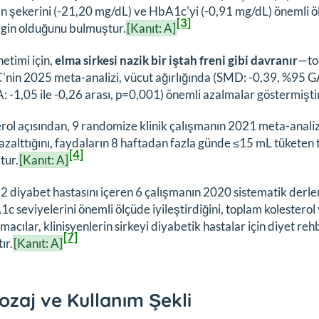
an şekerini (-21,20 mg/dL) ve HbA1c'yi (-0,91 mg/dL) önemli ölç
[3]
rgin olduğunu bulmuştur.
[Kanıt: A]
netimi için,
elma sirkesi nazik bir iştah freni gibi davranır
—tok
nin 2025 meta-analizi, vücut ağırlığında (SMD: -0,39, %95 GA:
 -1,05 ile -0,26 arası, p=0,001) önemli azalmalar göstermiştir
rol açısından, 9 randomize klinik çalışmanın 2021 meta-analiz
azalttığını, faydaların 8 haftadan fazla günde ≤15 mL tüketen 
[4]
tur.
[Kanıt: A]
 2 diyabet hastasını içeren 6 çalışmanın 2020 sistematik derlem
c seviyelerini önemli ölçüde iyileştirdiğini, toplam kolester
macılar, klinisyenlerin sirkeyi diyabetik hastalar için diyet re
[7]
ır.
[Kanıt: A]
ozaj ve Kullanım Şekli