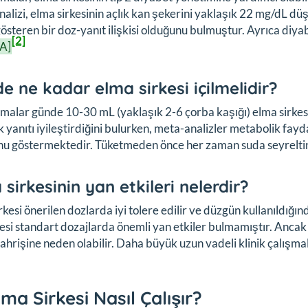
alizi, elma sirkesinin açlık kan şekerini yaklaşık 22 mg/dL d
österen bir doz-yanıt ilişkisi olduğunu bulmuştur. Ayrıca diy
[2]
 A]
e ne kadar elma sirkesi içilmelidir?
malar günde 10-30 mL (yaklaşık 2-6 çorba kaşığı) elma sirkesi
k yanıtı iyileştirdiğini bulurken, meta-analizler metabolik fay
nu göstermektedir. Tüketmeden önce her zaman suda seyrelti
 sirkesinin yan etkileri nelerdir?
rkesi önerilen dozlarda iyi tolere edilir ve düzgün kullanıldığın
si standart dozajlarda önemli yan etkiler bulmamıştır. Ancak
ahrişine neden olabilir. Daha büyük uzun vadeli klinik çalışmal
lma Sirkesi Nasıl Çalışır?