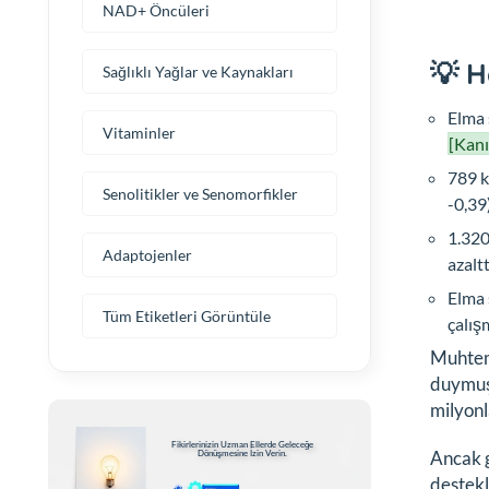
NAD+ Öncüleri
💡 H
Sağlıklı Yağlar ve Kaynakları
Elma 
Vitaminler
[Kanı
789 k
Senolitikler ve Senomorfikler
-0,39
1.320
Adaptojenler
azalt
Elma 
Tüm Etiketleri Görüntüle
çalış
Muhteme
duymuşs
milyonl
Fikirlerinizin Uzman Ellerde Geleceğe
Ancak g
Dönüşmesine İzin Verin.
destekl