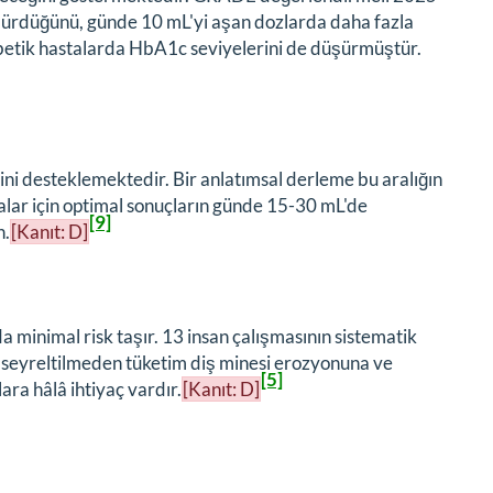
üşürdüğünü, günde 10 mL'yi aşan dozlarda daha fazla
abetik hastalarda HbA1c seviyelerini de düşürmüştür.
ni desteklemektedir. Bir anlatımsal derleme bu aralığın
dalar için optimal sonuçların günde 15-30 mL'de
[9]
n.
[Kanıt: D]
da minimal risk taşır. 13 insan çalışmasının sistematik
 seyreltilmeden tüketim diş minesi erozyonuna ve
[5]
ara hâlâ ihtiyaç vardır.
[Kanıt: D]