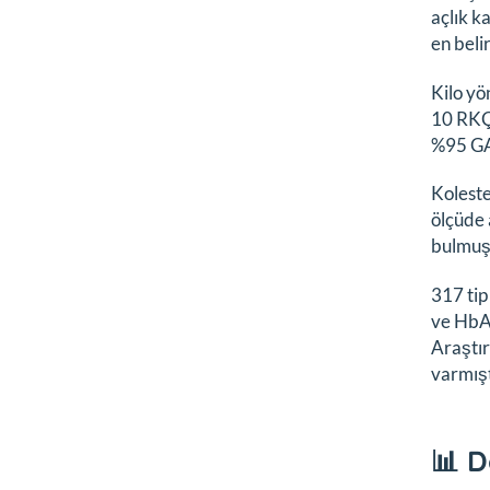
açlık k
en beli
Kilo yö
10 RKÇ'
%95 GA:
Koleste
ölçüde 
bulmuş
317 tip
ve HbA1
Araştır
varmışt
📊 D