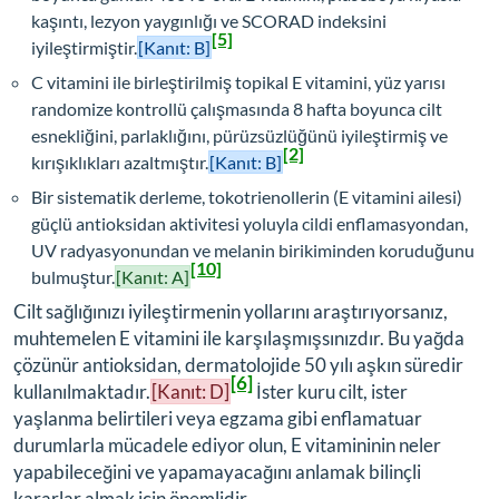
kaşıntı, lezyon yaygınlığı ve SCORAD indeksini
[5]
iyileştirmiştir.
[Kanıt: B]
C vitamini ile birleştirilmiş topikal E vitamini, yüz yarısı
randomize kontrollü çalışmasında 8 hafta boyunca cilt
esnekliğini, parlaklığını, pürüzsüzlüğünü iyileştirmiş ve
[2]
kırışıklıkları azaltmıştır.
[Kanıt: B]
Bir sistematik derleme, tokotrienollerin (E vitamini ailesi)
güçlü antioksidan aktivitesi yoluyla cildi enflamasyondan,
UV radyasyonundan ve melanin birikiminden koruduğunu
[10]
bulmuştur.
[Kanıt: A]
Cilt sağlığınızı iyileştirmenin yollarını araştırıyorsanız,
muhtemelen E vitamini ile karşılaşmışsınızdır. Bu yağda
çözünür antioksidan, dermatolojide 50 yılı aşkın süredir
[6]
kullanılmaktadır.
[Kanıt: D]
İster kuru cilt, ister
yaşlanma belirtileri veya egzama gibi enflamatuar
durumlarla mücadele ediyor olun, E vitamininin neler
yapabileceğini ve yapamayacağını anlamak bilinçli
kararlar almak için önemlidir.