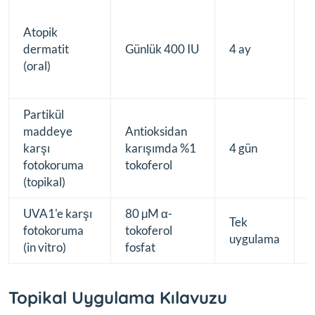
H
Atopik
ş
dermatit
Günlük 400 IU
4 ay
a
(oral)
d
h
Partikül
maddeye
Antioksidan
S
karşı
karışımda %1
4 gün
y
fotokoruma
tokoferol
(
(topikal)
UVA1'e karşı
80 µM α-
K
Tek
fotokoruma
tokoferol
(
uygulama
(in vitro)
fosfat
ç
Topikal Uygulama Kılavuzu