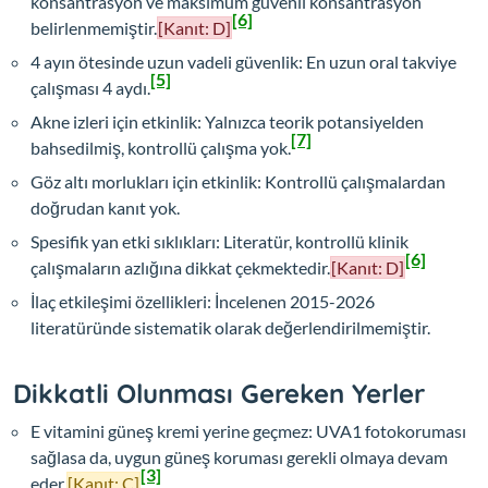
konsantrasyon ve maksimum güvenli konsantrasyon
[6]
belirlenmemiştir.
[Kanıt: D]
4 ayın ötesinde uzun vadeli güvenlik: En uzun oral takviye
[5]
çalışması 4 aydı.
Akne izleri için etkinlik: Yalnızca teorik potansiyelden
[7]
bahsedilmiş, kontrollü çalışma yok.
Göz altı morlukları için etkinlik: Kontrollü çalışmalardan
doğrudan kanıt yok.
Spesifik yan etki sıklıkları: Literatür, kontrollü klinik
[6]
çalışmaların azlığına dikkat çekmektedir.
[Kanıt: D]
İlaç etkileşimi özellikleri: İncelenen 2015-2026
literatüründe sistematik olarak değerlendirilmemiştir.
Dikkatli Olunması Gereken Yerler
E vitamini güneş kremi yerine geçmez: UVA1 fotokoruması
sağlasa da, uygun güneş koruması gerekli olmaya devam
[3]
eder.
[Kanıt: C]