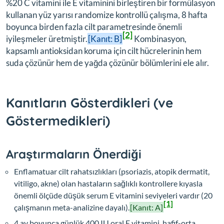
%20 C vitamini ile E vitaminini birleştiren bir formülasyon
kullanan yüz yarısı randomize kontrollü çalışma, 8 hafta
boyunca birden fazla cilt parametresinde önemli
[2]
iyileşmeler üretmiştir.
[Kanıt: B]
Kombinasyon,
kapsamlı antioksidan koruma için cilt hücrelerinin hem
suda çözünür hem de yağda çözünür bölümlerini ele alır.
Kanıtların Gösterdikleri (ve
Göstermedikleri)
Araştırmaların Önerdiği
Enflamatuar cilt rahatsızlıkları (psoriazis, atopik dermatit,
vitiligo, akne) olan hastaların sağlıklı kontrollere kıyasla
önemli ölçüde düşük serum E vitamini seviyeleri vardır (20
[1]
çalışmanın meta-analizine dayalı).
[Kanıt: A]
4 ay boyunca günlük 400 IU oral E vitamini, hafif-orta