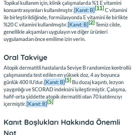
Topikal kullanım için, klinik çalışmalarda %1 E vitamini
[11]
konsantrasyonları kullanılmıştır.
[Kanıt: B]
C vitamini
ile birleştirildiğinde, formülasyonda E vitamini ile birlikte
[2]
%20 C vitamini kullanılmıştır.
[Kanıt: B]
Temiz cilde,
genellikle akşamları uygulayın ve diğer ürünleri
uygulamadan önce emilime izin verin.
Oral Takviye
Atopik dermatitli hastalarda Seviye B randomize kontrollü
çalışmasında test edilen en yüksek doz, 4 ay boyunca
[5]
günlük 400 IU'dur.
[Kanıt: B]
Bu dozaj kaşıntı, lezyon
yaygınlığı ve SCORAD indeksini iyileştirmiştir. Çalışma,
hafif-orta şiddette atopik dermatiti olan 70 katılımcıyı
[5]
içermiştir.
[Kanıt: B]
Kanıt Boşlukları Hakkında Önemli
Not