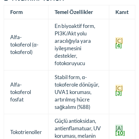
Form
Temel Özellikler
Kanıt
En biyoaktif form,
PI3K/Akt yolu
Alfa-
aracılığıyla yara
[C]
tokoferol (α-
[4]
iyileşmesini
tokoferol)
destekler,
fotokoruyucu
Stabil form, α-
Alfa-
tokoferole dönüşür,
[C]
tokoferol
UVA1 koruması,
[3]
fosfat
artırılmış hücre
sağkalımı (%88)
Güçlü antioksidan,
antienflamatuar, UV
[A]
Tokotrienoller
[10]
koruması, melanin