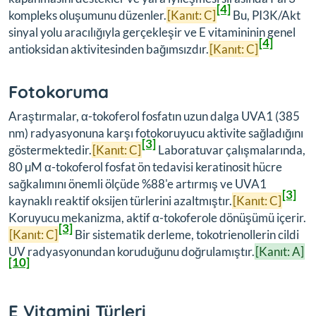
[4]
kompleks oluşumunu düzenler.
[Kanıt: C]
Bu, PI3K/Akt
sinyal yolu aracılığıyla gerçekleşir ve E vitamininin genel
[4]
antioksidan aktivitesinden bağımsızdır.
[Kanıt: C]
Fotokoruma
Araştırmalar, α-tokoferol fosfatın uzun dalga UVA1 (385
nm) radyasyonuna karşı fotokoruyucu aktivite sağladığını
[3]
göstermektedir.
[Kanıt: C]
Laboratuvar çalışmalarında,
80 µM α-tokoferol fosfat ön tedavisi keratinosit hücre
sağkalımını önemli ölçüde %88'e artırmış ve UVA1
[3]
kaynaklı reaktif oksijen türlerini azaltmıştır.
[Kanıt: C]
Koruyucu mekanizma, aktif α-tokoferole dönüşümü içerir.
[3]
[Kanıt: C]
Bir sistematik derleme, tokotrienollerin cildi
UV radyasyonundan koruduğunu doğrulamıştır.
[Kanıt: A]
[10]
E Vitamini Türleri