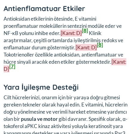
Antienflamatuar Etkiler
Antioksidan etkilerinin ötesinde, E vitamini
proenflamatuar moleküllerin sentezini modüle eder ve
[8]
NF-κB yolunu inhibe eder.
[Kanıt: D]
Klinik
araştırmalar, çeşitli ortamlarda iyileştirilmiş redoks ve
[8]
enflamatuar durum göstermiştir.
[Kanıt: D]
Tokotrienoller özellikle antioksidan, antienflamatuar ve
hücre sinyali aracılık eden etkiler göstermektedir.
[Kanıt:
[7]
D]
Yara İyileşme Desteği
Cilt hücrelerinizi, onarım için bir yaraya doğru gitmesi
gereken tekneler olarak hayal edin. E vitamini, hücrelerin
doğru yönelmesine ve verimli hareket etmesine yardımcı
olan bir
pusula ve motor
gibi davranır. Spesifik olarak, α-
tokoferol aPKC kinaz aktivitesi yoluyla keratinosit yara
kapanmasını destekler ve yara iyileşmesi sırasında Par3