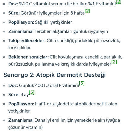
[2]
Doz:
%20 C vitamini serumu ile birlikte %1 E vitamini
[2]
Süre:
Görünür iyileşmeler için 8 hafta
Popülasyon:
Sağlıklı yetişkinler
Zamanlama:
Tercihen akşamları günlük uygulayın
Takip edilecekler:
Cilt esnekliği, parlaklık, pürüzsüzlük,
kırışıklıklar
Beklenen sonuçlar:
Cilt koyulaşması, esneklik, parlaklık,
[2]
pürüzsüzlük, pullanma ve kırışıklıklarda iyileşmeler
Senaryo 2: Atopik Dermatit Desteği
[5]
Doz:
Günlük 400 IU oral E vitamini
[5]
Süre:
4 ay
Popülasyon:
Hafif-orta şiddette atopik dermatiti olan
yetişkinler
Zamanlama:
Daha iyi emilim için yemeklerle alın (yağda
çözünür vitamin)