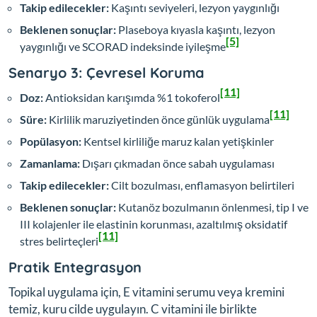
Takip edilecekler:
Kaşıntı seviyeleri, lezyon yaygınlığı
Beklenen sonuçlar:
Plaseboya kıyasla kaşıntı, lezyon
[5]
yaygınlığı ve SCORAD indeksinde iyileşme
Senaryo 3: Çevresel Koruma
[11]
Doz:
Antioksidan karışımda %1 tokoferol
[11]
Süre:
Kirlilik maruziyetinden önce günlük uygulama
Popülasyon:
Kentsel kirliliğe maruz kalan yetişkinler
Zamanlama:
Dışarı çıkmadan önce sabah uygulaması
Takip edilecekler:
Cilt bozulması, enflamasyon belirtileri
Beklenen sonuçlar:
Kutanöz bozulmanın önlenmesi, tip I ve
III kolajenler ile elastinin korunması, azaltılmış oksidatif
[11]
stres belirteçleri
Pratik Entegrasyon
Topikal uygulama için, E vitamini serumu veya kremini
temiz, kuru cilde uygulayın. C vitamini ile birlikte