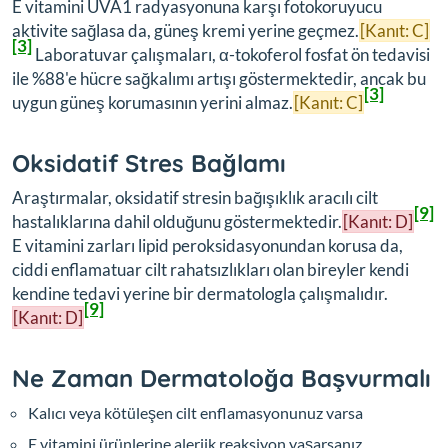
E vitamini UVA1 radyasyonuna karşı fotokoruyucu
aktivite sağlasa da, güneş kremi yerine geçmez.
[Kanıt: C]
[3]
Laboratuvar çalışmaları, α-tokoferol fosfat ön tedavisi
ile %88'e hücre sağkalımı artışı göstermektedir, ancak bu
[3]
uygun güneş korumasının yerini almaz.
[Kanıt: C]
Oksidatif Stres Bağlamı
Araştırmalar, oksidatif stresin bağışıklık aracılı cilt
[9]
hastalıklarına dahil olduğunu göstermektedir.
[Kanıt: D]
E vitamini zarları lipid peroksidasyonundan korusa da,
ciddi enflamatuar cilt rahatsızlıkları olan bireyler kendi
kendine tedavi yerine bir dermatologla çalışmalıdır.
[9]
[Kanıt: D]
Ne Zaman Dermatoloğa Başvurmalı
Kalıcı veya kötüleşen cilt enflamasyonunuz varsa
E vitamini ürünlerine alerjik reaksiyon yaşarsanız