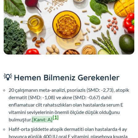
💡 Hemen Bilmeniz Gerekenler
20 çalışmanın meta-analizi, psoriazis (SMD: -2,73), atopik
dermatit (SMD: -1,08) ve akne (SMD: -0,67) dahil
enflamatuar cilt rahatsızlıkları olan hastalarda serum E
vitamini seviyelerinin önemli ölçüde düşük olduğunu
[1]
bulmuştur.
[Kanıt: A]
Hafif-orta şiddette atopik dermatiti olan hastalarda 4 ay
boyunca günlük 400 IU oral E vitamini, plaseboya kıyasla