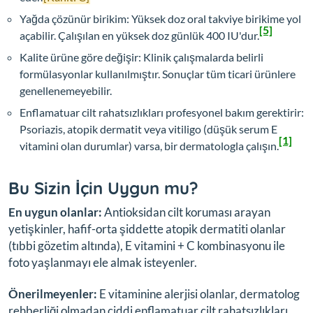
Yağda çözünür birikim: Yüksek doz oral takviye birikime yol
[5]
açabilir. Çalışılan en yüksek doz günlük 400 IU'dur.
Kalite ürüne göre değişir: Klinik çalışmalarda belirli
formülasyonlar kullanılmıştır. Sonuçlar tüm ticari ürünlere
genellenemeyebilir.
Enflamatuar cilt rahatsızlıkları profesyonel bakım gerektirir:
Psoriazis, atopik dermatit veya vitiligo (düşük serum E
[1]
vitamini olan durumlar) varsa, bir dermatologla çalışın.
Bu Sizin İçin Uygun mu?
En uygun olanlar:
Antioksidan cilt koruması arayan
yetişkinler, hafif-orta şiddette atopik dermatiti olanlar
(tıbbi gözetim altında), E vitamini + C kombinasyonu ile
foto yaşlanmayı ele almak isteyenler.
Önerilmeyenler:
E vitaminine alerjisi olanlar, dermatolog
rehberliği olmadan ciddi enflamatuar cilt rahatsızlıkları