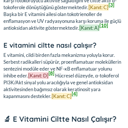
karşı fotokoruyucu aktivite sağladığını ve ciltte aktif α-
[3]
tokoferole dönüştüğünü göstermektedir.
[Kanıt: C]
Başka bir E vitamini ailesi olan tokotrienoller de
enflamasyon ve UV radyasyonuna karşı koruma ile güçlü
[10]
antioksidan aktivite göstermektedir.
[Kanıt: A]
E vitamini ciltte nasıl çalışır?
E vitamini, cildi birden fazla mekanizma yoluyla korur.
Serbest radikalleri süpürür, proenflamatuar moleküllerin
sentezini modüle eder ve NF-κB enflamatuar yolunu
[8]
inhibe eder.
[Kanıt: D]
Hücresel düzeyde, α-tokoferol
PI3K/Akt sinyal yolu aracılığıyla ve genel antioksidan
aktivitesinden bağımsız olarak keratinosit yara
[4]
kapanmasını destekler.
[Kanıt: C]
🔬 E Vitamini Ciltte Nasıl Çalışır?