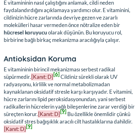
E vitamininin nasıl çalıştığını anlamak, cildi neden
faydalandırdığını açıklamaya yardımcı olur. E vitaminini,
cildinizin hücre zarlarında devriye gezen ve zararlı
molekülleri hasar vermeden önce nötralize eden bir
hücresel koruyucu
olarak düşünün. Bu koruyucu rol,
birbirine bağlı birkaç mekanizma aracılığıyla çalışır.
Antioksidan Koruma
E vitamininin birincil mekanizması serbest radikal
[6]
süpürmedir.
[Kanıt: D]
Cildiniz sürekli olarak UV
radyasyonu, kirlilik ve normal metabolizmadan
kaynaklanan oksidatif stresle karşı karşıyadır. E vitamini,
hücre zarlarını lipid peroksidasyonundan, yani serbest
radikallerin hücrelerin yağlı bileşenlerine zarar verdiği bir
[9]
süreçten korur.
[Kanıt: D]
Bu özellikle önemlidir çünkü
oksidatif stres bağışıklık aracılı cilt hastalıklarına dahildir.
[9]
[Kanıt: D]