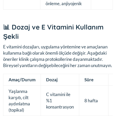
önleme, anjiyojenik
📊 Dozaj ve E Vitamini Kullanım
Şekli
E vitamini dozajları, uygulama yöntemine ve amaçlanan
kullanıma bağlı olarak önemli ölçüde değişir. Aşağıdaki
öneriler klinik çalışma protokollerine dayanmaktadır.
Bireysel yanıtların değişebileceğini her zaman unutmayın.
Amaç/Durum
Dozaj
Süre
Yaşlanma
C vitamini ile
karşıtı, cilt
S
%1
8 hafta
aydınlatma
y
konsantrasyon
(topikal)