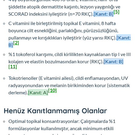
şiddette atopik dermatitte kaşıntı, lezyon yaygınlığı ve
[5]
SCORAD indeksini iyileştirir (n=70 RKÇ).
[Kanıt: B]
C vitamini ile birleştirilmiş topikal E vitamini, 8 hafta
boyunca cilt esnekliğini, parlaklığını, pürüzsüzlüğünü,
pullanmayı ve kırışıklıkları iyileştirir (yüz yarısı RKÇ).
[Kanıt:
[2]
B]
%1 tokoferol karışımı, cildi kirlilikten kaynaklanan tip I ve III
kolajen ve elastin bozulmasından korur (RKÇ).
[Kanıt: B]
[11]
Tokotrienoller (E vitamini ailesi), cildi enflamasyondan, UV
radyasyonundan ve melanin birikiminden korur (sistematik
[10]
derleme).
[Kanıt: A]
Henüz Kanıtlanmamış Olanlar
Optimal topikal konsantrasyonlar: Çalışmalarda %1
formülasyonlar kullanılmıştır, ancak minimum etkili