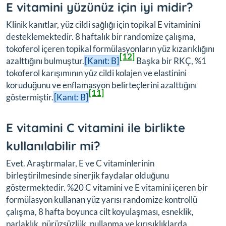
E vitamini yüzünüz için iyi midir?
Klinik kanıtlar, yüz cildi sağlığı için topikal E vitaminini
desteklemektedir. 8 haftalık bir randomize çalışma,
tokoferol içeren topikal formülasyonların yüz kızarıklığını
[12]
azalttığını bulmuştur.
[Kanıt: B]
Başka bir RKÇ, %1
tokoferol karışımının yüz cildi kolajen ve elastinini
koruduğunu ve enflamasyon belirteçlerini azalttığını
[11]
göstermiştir.
[Kanıt: B]
E vitamini C vitamini ile birlikte
kullanılabilir mi?
Evet. Araştırmalar, E ve C vitaminlerinin
birleştirilmesinde sinerjik faydalar olduğunu
göstermektedir. %20 C vitamini ve E vitamini içeren bir
formülasyon kullanan yüz yarısı randomize kontrollü
çalışma, 8 hafta boyunca cilt koyulaşması, esneklik,
parlaklık, pürüzsüzlük, pullanma ve kırışıklıklarda