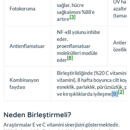
UV hasa
sağlar, hücre
Fotokoruma
azaltır
sağkalımını %88'e
(tamaml
[3]
artırır
NF-κB yolunu inhibe
eder,
Antienf
Antienflamatuar
proenflamatuar
özellikl
molekülleri modüle
[8]
eder
Birleştirildiğinde (%20 C vitamini i
Kombinasyon
vitamini), 8 hafta boyunca cilt koy
faydası
esneklik, parlaklık, pürüzsüzlük, p
[2]
ve kırışıklıklarda iyileşme
[B]
Neden Birleştirmeli?
Araştırmalar E ve C vitamini sinerjisini göstermektedir.