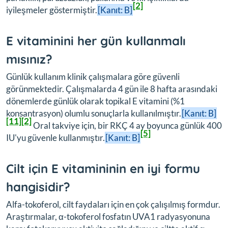
[2]
iyileşmeler göstermiştir.
[Kanıt: B]
E vitaminini her gün kullanmalı
mısınız?
Günlük kullanım klinik çalışmalara göre güvenli
görünmektedir. Çalışmalarda 4 gün ile 8 hafta arasındaki
dönemlerde günlük olarak topikal E vitamini (%1
konsantrasyon) olumlu sonuçlarla kullanılmıştır.
[Kanıt: B]
[11]
[2]
Oral takviye için, bir RKÇ 4 ay boyunca günlük 400
[5]
IU'yu güvenle kullanmıştır.
[Kanıt: B]
Cilt için E vitamininin en iyi formu
hangisidir?
Alfa-tokoferol, cilt faydaları için en çok çalışılmış formdur.
Araştırmalar, α-tokoferol fosfatın UVA1 radyasyonuna