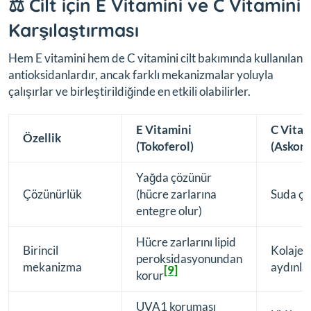
⚖️ Cilt için E Vitamini ve C Vitamini
Karşılaştırması
Hem E vitamini hem de C vitamini cilt bakımında kullanılan
antioksidanlardır, ancak farklı mekanizmalar yoluyla
çalışırlar ve birleştirildiğinde en etkili olabilirler.
E Vitamini
C Vitam
Özellik
(Tokoferol)
(Askorb
Yağda çözünür
Çözünürlük
(hücre zarlarına
Suda çö
entegre olur)
Hücre zarlarını lipid
Birincil
Kolajen 
peroksidasyonundan
mekanizma
aydınl
[9]
korur
UVA1 koruması