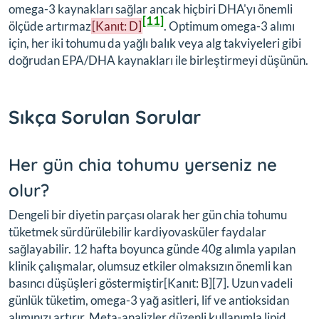
omega-3 kaynakları sağlar ancak hiçbiri DHA'yı önemli
[11]
ölçüde artırmaz
[Kanıt: D]
. Optimum omega-3 alımı
için, her iki tohumu da yağlı balık veya alg takviyeleri gibi
doğrudan EPA/DHA kaynakları ile birleştirmeyi düşünün.
Sıkça Sorulan Sorular
Her gün chia tohumu yerseniz ne
olur?
Dengeli bir diyetin parçası olarak her gün chia tohumu
tüketmek sürdürülebilir kardiyovasküler faydalar
sağlayabilir. 12 hafta boyunca günde 40g alımla yapılan
klinik çalışmalar, olumsuz etkiler olmaksızın önemli kan
basıncı düşüşleri göstermiştir[Kanıt: B][7]. Uzun vadeli
günlük tüketim, omega-3 yağ asitleri, lif ve antioksidan
alımınızı artırır. Meta-analizler düzenli kullanımla lipid