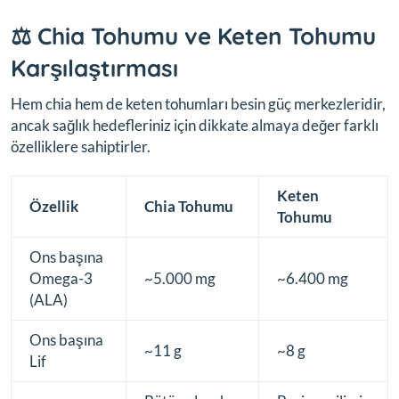
⚖️ Chia Tohumu ve Keten Tohumu
Karşılaştırması
Hem chia hem de keten tohumları besin güç merkezleridir,
ancak sağlık hedefleriniz için dikkate almaya değer farklı
özelliklere sahiptirler.
Keten
Özellik
Chia Tohumu
Tohumu
Ons başına
Omega-3
~5.000 mg
~6.400 mg
(ALA)
Ons başına
~11 g
~8 g
Lif