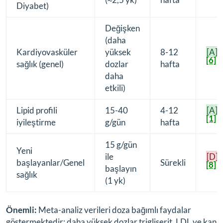
Diyabet)
Değişken
(daha
Kardiyovasküler
yüksek
8-12
[A]
[6]
sağlık (genel)
dozlar
hafta
daha
etkili)
Lipid profili
15-40
4-12
[A]
[1]
iyileştirme
g/gün
hafta
15 g/gün
Yeni
ile
[D]
başlayanlar/Genel
Sürekli
[8]
başlayın
sağlık
(1 yk)
Önemli:
Meta-analiz verileri doza bağımlı faydalar
göstermektedir; daha yüksek dozlar trigliserit, LDL ve kan