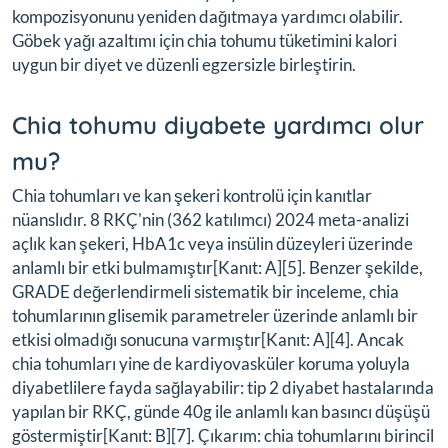
kompozisyonunu yeniden dağıtmaya yardımcı olabilir.
Göbek yağı azaltımı için chia tohumu tüketimini kalori
uygun bir diyet ve düzenli egzersizle birleştirin.
Chia tohumu diyabete yardımcı olur
mu?
Chia tohumları ve kan şekeri kontrolü için kanıtlar
nüanslıdır. 8 RKÇ'nin (362 katılımcı) 2024 meta-analizi
açlık kan şekeri, HbA1c veya insülin düzeyleri üzerinde
anlamlı bir etki bulmamıştır[Kanıt: A][5]. Benzer şekilde,
GRADE değerlendirmeli sistematik bir inceleme, chia
tohumlarının glisemik parametreler üzerinde anlamlı bir
etkisi olmadığı sonucuna varmıştır[Kanıt: A][4]. Ancak
chia tohumları yine de kardiyovasküler koruma yoluyla
diyabetlilere fayda sağlayabilir: tip 2 diyabet hastalarında
yapılan bir RKÇ, günde 40g ile anlamlı kan basıncı düşüşü
göstermiştir[Kanıt: B][7]. Çıkarım: chia tohumlarını birincil