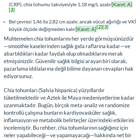
(CRP), chia tohumu takviyesiyle 1,18 mg/L azalır
[Kanıt: A]
[3]
Bel çevresi 1,46 ila 2,82 cm azalır, ancak vücut ağırlığı ve VKİ
[2]
[3]
büyük ölçüde değişmeden kalır
[Kanıt: A]
Muhtemelen chia tohumlarını her yerde görmüşsünüzdür
—smoothie kaselerinden sağlık gıda raflarına kadar—ve
abartıldıkları kadar faydalı olup olmadıklarını merak
etmişsinizdir. Güvenilir sağlık bilgisi arayan biri olarak,
pazarlama iddialarına değil bilime dayanan cevapları hak
ediyorsunuz.
Chia tohumları (
Salvia hispanica
) yüzyıllardır
tüketilmektedir ve Aztek ile Maya medeniyetlerine kadar
uzanmaktadır. Bugün, birçok meta-analiz ve randomize
kontrollü çalışma bunların kardiyovasküler sağlık,
inflamasyon ve metabolik belirteçler üzerindeki etkilerini
incelemiştir. Bu rehber, chia tohumlarının sağlığınız için
neler yapabileceği—ve yapamayacağı—hakkında net bir