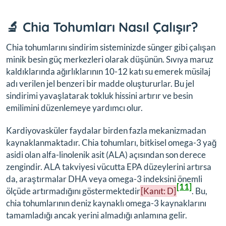
🔬 Chia Tohumları Nasıl Çalışır?
Chia tohumlarını sindirim sisteminizde sünger gibi çalışan
minik besin güç merkezleri olarak düşünün. Sıvıya maruz
kaldıklarında ağırlıklarının 10-12 katı su emerek müsilaj
adı verilen jel benzeri bir madde oluştururlar. Bu jel
sindirimi yavaşlatarak tokluk hissini artırır ve besin
emilimini düzenlemeye yardımcı olur.
Kardiyovasküler faydalar birden fazla mekanizmadan
kaynaklanmaktadır. Chia tohumları, bitkisel omega-3 yağ
asidi olan alfa-linolenik asit (ALA) açısından son derece
zengindir. ALA takviyesi vücutta EPA düzeylerini artırsa
da, araştırmalar DHA veya omega-3 indeksini önemli
[11]
ölçüde artırmadığını göstermektedir
[Kanıt: D]
. Bu,
chia tohumlarının deniz kaynaklı omega-3 kaynaklarını
tamamladığı ancak yerini almadığı anlamına gelir.