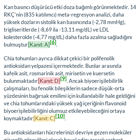
Kan basıncı düşürücü etki doza bağımlı görünmektedir. 14
RKÇ'nin (835 katılımcı) meta-regresyon analizi, daha
yüksek dozların sistolik kan basıncında (-2,78 mmHg),
trigliseritlerde (-8,69 ila -13,11 mg/dL) ve LDL
kolesterolde (-4,77 mg/dL) daha fazla azalma sağladığını
[6]
bulmuştur
[Kanıt: A]
.
Chia tohumları ayrıca dikkat çekici bir polifenolik
antioksidan yelpazesi içermektedir. Bunlar arasında
kafeik asit, rosmarinik asit, mirisetin ve kuersetin
[9]
bulunmaktadır
[Kanıt: D]
. Ancak biyoerişilebilirlik
çalışmaları, bu fenolik bileşiklerin sadece düşük-orta
yüzdesinin bağırsak emilimi için kullanılabilir hale geldiğini
ve chia tohumlarındaki yüksek yağ içeriğinin flavonoid
biyoerişilebilirliğini olumsuz etkileyebileceğini ortaya
[10]
koymaktadır
[Kanıt: C]
.
Bu antioksidanları hücrelerinizi devriye gezen moleküler
güvenlik görevlileri olarak hayal edin; zararlı serbest