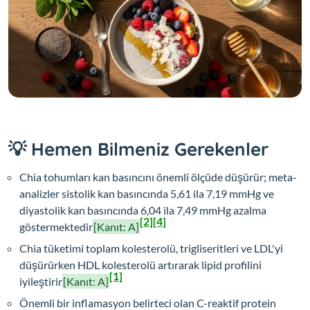
💡 Hemen Bilmeniz Gerekenler
Chia tohumları kan basıncını önemli ölçüde düşürür; meta-
analizler sistolik kan basıncında 5,61 ila 7,19 mmHg ve
diyastolik kan basıncında 6,04 ila 7,49 mmHg azalma
[2]
[4]
göstermektedir
[Kanıt: A]
Chia tüketimi toplam kolesterolü, trigliseritleri ve LDL'yi
düşürürken HDL kolesterolü artırarak lipid profilini
[1]
iyileştirir
[Kanıt: A]
Önemli bir inflamasyon belirteci olan C-reaktif protein