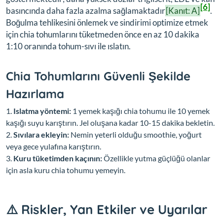
[6]
basıncında daha fazla azalma sağlamaktadır
[Kanıt: A]
.
Boğulma tehlikesini önlemek ve sindirimi optimize etmek
için chia tohumlarını tüketmeden önce en az 10 dakika
1:10 oranında tohum-sıvı ile ıslatın.
Chia Tohumlarını Güvenli Şekilde
Hazırlama
Islatma yöntemi:
1 yemek kaşığı chia tohumu ile 10 yemek
kaşığı suyu karıştırın. Jel oluşana kadar 10-15 dakika bekletin.
Sıvılara ekleyin:
Nemin yeterli olduğu smoothie, yoğurt
veya gece yulafına karıştırın.
Kuru tüketimden kaçının:
Özellikle yutma güçlüğü olanlar
için asla kuru chia tohumu yemeyin.
⚠️ Riskler, Yan Etkiler ve Uyarılar