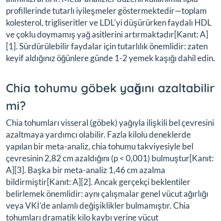
profillerinde tutarlı iyileşmeler göstermektedir—toplam
kolesterol, trigliseritler ve LDL'yi düşürürken faydalı HDL
ve çoklu doymamış yağ asitlerini artırmaktadır[Kanıt: A]
[1]. Sürdürülebilir faydalar için tutarlılık önemlidir: zaten
keyif aldığınız öğünlere günde 1-2 yemek kaşığı dahil edin.
Chia tohumu göbek yağını azaltabilir
mi?
Chia tohumları visseral (göbek) yağıyla ilişkili bel çevresini
azaltmaya yardımcı olabilir. Fazla kilolu deneklerde
yapılan bir meta-analiz, chia tohumu takviyesiyle bel
çevresinin 2,82 cm azaldığını (p < 0,001) bulmuştur[Kanıt:
A][3]. Başka bir meta-analiz 1,46 cm azalma
bildirmiştir[Kanıt: A][2]. Ancak gerçekçi beklentiler
belirlemek önemlidir: aynı çalışmalar genel vücut ağırlığı
veya VKİ'de anlamlı değişiklikler bulmamıştır. Chia
tohumları dramatik kilo kaybı yerine vücut