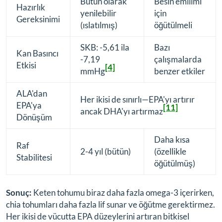
Bütün olarak
Besin emilimi
Hazırlık
yenilebilir
için
Gereksinimi
(ıslatılmış)
öğütülmeli
SKB: -5,61 ila
Bazı
Kan Basıncı
-7,19
çalışmalarda
Etkisi
[4]
mmHg
benzer etkiler
ALA'dan
Her ikisi de sınırlı—EPA'yı artırır
EPA'ya
[11]
ancak DHA'yı artırmaz
Dönüşüm
Daha kısa
Raf
2-4 yıl (bütün)
(özellikle
Stabilitesi
öğütülmüş)
Sonuç:
Keten tohumu biraz daha fazla omega-3 içerirken,
chia tohumları daha fazla lif sunar ve öğütme gerektirmez.
Her ikisi de vücutta EPA düzeylerini artıran bitkisel