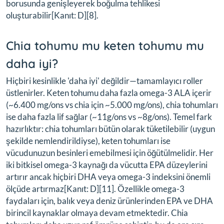
borusunda genişleyerek boğulma tehlikesi
oluşturabilir[Kanıt: D][8].
Chia tohumu mu keten tohumu mu
daha iyi?
Hiçbiri kesinlikle 'daha iyi' değildir—tamamlayıcı roller
üstlenirler. Keten tohumu daha fazla omega-3 ALA içerir
(~6.400 mg/ons vs chia için ~5.000 mg/ons), chia tohumları
ise daha fazla lif sağlar (~11g/ons vs ~8g/ons). Temel fark
hazırlıktır: chia tohumları bütün olarak tüketilebilir (uygun
şekilde nemlendirildiyse), keten tohumları ise
vücudunuzun besinleri emebilmesi için öğütülmelidir. Her
iki bitkisel omega-3 kaynağı da vücutta EPA düzeylerini
artırır ancak hiçbiri DHA veya omega-3 indeksini önemli
ölçüde artırmaz[Kanıt: D][11]. Özellikle omega-3
faydaları için, balık veya deniz ürünlerinden EPA ve DHA
birincil kaynaklar olmaya devam etmektedir. Chia