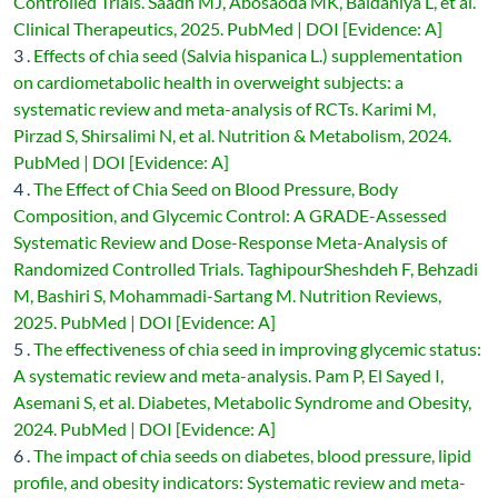
Controlled Trials. Saadh MJ, Abosaoda MK, Baldaniya L, et al.
Clinical Therapeutics, 2025. PubMed | DOI [Evidence: A]
3 .
Effects of chia seed (Salvia hispanica L.) supplementation
on cardiometabolic health in overweight subjects: a
systematic review and meta-analysis of RCTs. Karimi M,
Pirzad S, Shirsalimi N, et al. Nutrition & Metabolism, 2024.
PubMed | DOI [Evidence: A]
4 .
The Effect of Chia Seed on Blood Pressure, Body
Composition, and Glycemic Control: A GRADE-Assessed
Systematic Review and Dose-Response Meta-Analysis of
Randomized Controlled Trials. TaghipourSheshdeh F, Behzadi
M, Bashiri S, Mohammadi-Sartang M. Nutrition Reviews,
2025. PubMed | DOI [Evidence: A]
5 .
The effectiveness of chia seed in improving glycemic status:
A systematic review and meta-analysis. Pam P, El Sayed I,
Asemani S, et al. Diabetes, Metabolic Syndrome and Obesity,
2024. PubMed | DOI [Evidence: A]
6 .
The impact of chia seeds on diabetes, blood pressure, lipid
profile, and obesity indicators: Systematic review and meta-