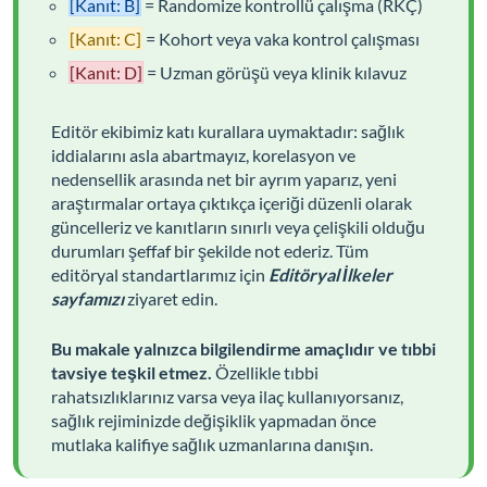
[Kanıt: B]
= Randomize kontrollü çalışma (RKÇ)
[Kanıt: C]
= Kohort veya vaka kontrol çalışması
[Kanıt: D]
= Uzman görüşü veya klinik kılavuz
Editör ekibimiz katı kurallara uymaktadır: sağlık
iddialarını asla abartmayız, korelasyon ve
nedensellik arasında net bir ayrım yaparız, yeni
araştırmalar ortaya çıktıkça içeriği düzenli olarak
güncelleriz ve kanıtların sınırlı veya çelişkili olduğu
durumları şeffaf bir şekilde not ederiz. Tüm
editöryal standartlarımız için
Editöryal İlkeler
sayfamızı
ziyaret edin.
Bu makale yalnızca bilgilendirme amaçlıdır ve tıbbi
tavsiye teşkil etmez.
Özellikle tıbbi
rahatsızlıklarınız varsa veya ilaç kullanıyorsanız,
sağlık rejiminizde değişiklik yapmadan önce
mutlaka kalifiye sağlık uzmanlarına danışın.