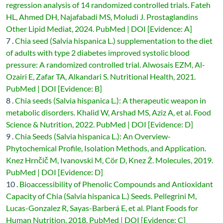
regression analysis of 14 randomized controlled trials. Fateh
HL, Ahmed DH, Najafabadi MS, Moludi J. Prostaglandins
Other Lipid Mediat, 2024. PubMed | DOI [Evidence: A]
7 .
Chia seed (Salvia hispanica L.) supplementation to the diet
of adults with type 2 diabetes improved systolic blood
pressure: A randomized controlled trial. Alwosais EZM, Al-
Ozairi E, Zafar TA, Alkandari S. Nutritional Health, 2021.
PubMed | DOI [Evidence: B]
8 .
Chia seeds (Salvia hispanica L.): A therapeutic weapon in
metabolic disorders. Khalid W, Arshad MS, Aziz A, et al. Food
Science & Nutrition, 2022. PubMed | DOI [Evidence: D]
9 .
Chia Seeds (Salvia hispanica L.): An Overview-
Phytochemical Profile, Isolation Methods, and Application.
Knez Hrnčič M, Ivanovski M, Cör D, Knez Ž. Molecules, 2019.
PubMed | DOI [Evidence: D]
10 .
Bioaccessibility of Phenolic Compounds and Antioxidant
Capacity of Chia (Salvia hispanica L.) Seeds. Pellegrini M,
Lucas-Gonzalez R, Sayas-Barberá E, et al. Plant Foods for
Human Nutrition, 2018. PubMed | DOI [Evidence: C]