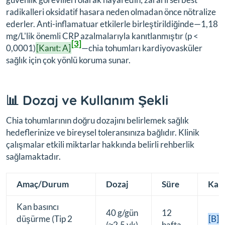
radikalleri oksidatif hasara neden olmadan önce nötralize
ederler. Anti-inflamatuar etkilerle birleştirildiğinde—1,18
mg/L'lik önemli CRP azalmalarıyla kanıtlanmıştır (p <
[3]
0,0001)
[Kanıt: A]
—chia tohumları kardiyovasküler
sağlık için çok yönlü koruma sunar.
📊 Dozaj ve Kullanım Şekli
Chia tohumlarının doğru dozajını belirlemek sağlık
hedeflerinize ve bireysel toleransınıza bağlıdır. Klinik
çalışmalar etkili miktarlar hakkında belirli rehberlik
sağlamaktadır.
Amaç/Durum
Dozaj
Süre
Kan
Kan basıncı
40 g/gün
12
[
düşürme (Tip 2
[B]
(≈2,5 yk)
hafta