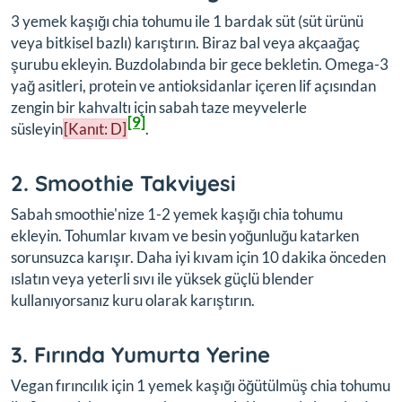
3 yemek kaşığı chia tohumu ile 1 bardak süt (süt ürünü
veya bitkisel bazlı) karıştırın. Biraz bal veya akçaağaç
şurubu ekleyin. Buzdolabında bir gece bekletin. Omega-3
yağ asitleri, protein ve antioksidanlar içeren lif açısından
zengin bir kahvaltı için sabah taze meyvelerle
[9]
süsleyin
[Kanıt: D]
.
2. Smoothie Takviyesi
Sabah smoothie'nize 1-2 yemek kaşığı chia tohumu
ekleyin. Tohumlar kıvam ve besin yoğunluğu katarken
sorunsuzca karışır. Daha iyi kıvam için 10 dakika önceden
ıslatın veya yeterli sıvı ile yüksek güçlü blender
kullanıyorsanız kuru olarak karıştırın.
3. Fırında Yumurta Yerine
Vegan fırıncılık için 1 yemek kaşığı öğütülmüş chia tohumu