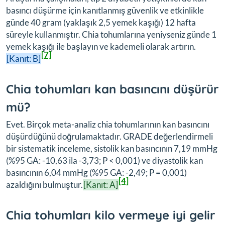
basıncı düşürme için kanıtlanmış güvenlik ve etkinlikle
günde 40 gram (yaklaşık 2,5 yemek kaşığı) 12 hafta
süreyle kullanmıştır. Chia tohumlarına yeniyseniz günde 1
yemek kaşığı ile başlayın ve kademeli olarak artırın.
[7]
[Kanıt: B]
Chia tohumları kan basıncını düşürür
mü?
Evet. Birçok meta-analiz chia tohumlarının kan basıncını
düşürdüğünü doğrulamaktadır. GRADE değerlendirmeli
bir sistematik inceleme, sistolik kan basıncının 7,19 mmHg
(%95 GA: -10,63 ila -3,73; P < 0,001) ve diyastolik kan
basıncının 6,04 mmHg (%95 GA: -2,49; P = 0,001)
[4]
azaldığını bulmuştur.
[Kanıt: A]
Chia tohumları kilo vermeye iyi gelir