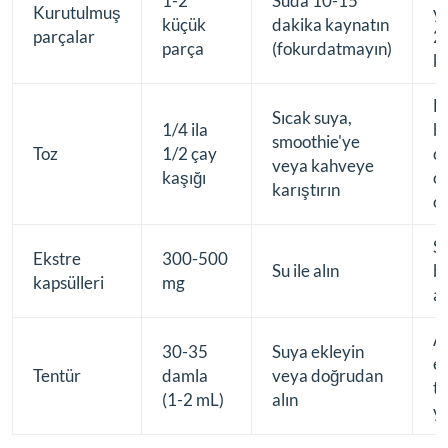
1-2
Suda 10-15
Kurutulmuş
y
küçük
dakika kaynatın
parçalar
2
parça
(fokurdatmayın)
ku
D
Sıcak suya,
1/4 ila
bi
smoothie'ye
Toz
1/2 çay
çi
veya kahveye
kaşığı
o
karıştırın
o
St
Ekstre
300-500
Su ile alın
be
kapsülleri
mg
a
Al
30-35
Suya ekleyin
ek
Tentür
damla
veya doğrudan
tr
(1-2 mL)
alın
y