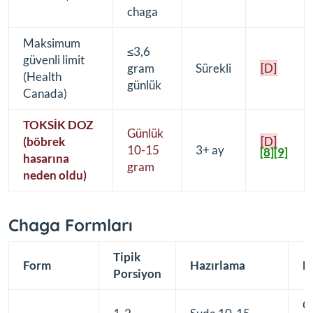
chaga
Maksimum
≤3,6
güvenli limit
gram
Sürekli
[D]
(Health
günlük
Canada)
TOKSİK DOZ
Günlük
(böbrek
[D]
10-15
3+ ay
[8]
[9]
hasarına
gram
neden oldu)
Chaga Formları
Tipik
Form
Hazırlama
N
Porsiyon
G