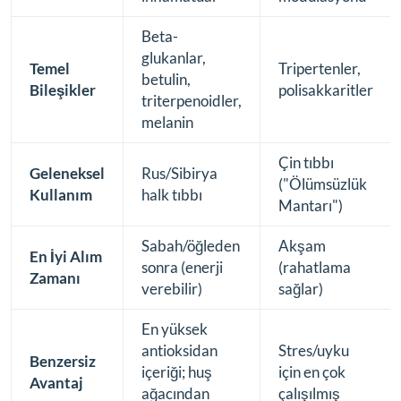
Beta-
glukanlar,
Temel
Tripertenler,
betulin,
Bileşikler
polisakkaritler
triterpenoidler,
melanin
Çin tıbbı
Geleneksel
Rus/Sibirya
("Ölümsüzlük
Kullanım
halk tıbbı
Mantarı")
Sabah/öğleden
Akşam
En İyi Alım
sonra (enerji
(rahatlama
Zamanı
verebilir)
sağlar)
En yüksek
antioksidan
Stres/uyku
Benzersiz
içeriği; huş
için en çok
Avantaj
ağacından
çalışılmış