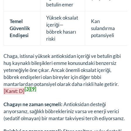
betulin emer
Yüksek oksalat
Temel
Kan
içeriği—
Güvenlik
sulandırma
böbrek hasarı
Endişesi
potansiyeli
riski
Chaga, istisnai yüksek antioksidan içeriği ve betulin gibi
huş kaynaklı bileşikleri emme konusundaki benzersiz
yeteneğiyle öne çıkar. Ancak önemli oksalat içeriği,
böbrek endişeleri olan bireyler için diğer tıbbi
mantarlardan potansiyel olarak daha riskli hale getirir.
[3]
[9]
[Kanıt: D]
Chagayı ne zaman seçmeli:
Antioksidan desteği
arıyorsanız, sağlıklı böbrekleriniz varsa ve enerji verici
(sedatif olmayan) bir mantar takviyesi tercih ediyorsanız.