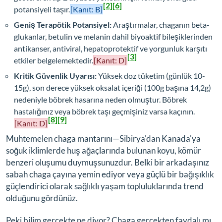
[2]
[6]
potansiyeli taşır.
[Kanıt: B]
Geniş Terapötik Potansiyel:
Araştırmalar, chaganın beta-
glukanlar, betulin ve melanin dahil biyoaktif bileşiklerinden
antikanser, antiviral, hepatoprotektif ve yorgunluk karşıtı
[3]
etkiler belgelemektedir.
[Kanıt: D]
Kritik Güvenlik Uyarısı:
Yüksek doz tüketim (günlük 10-
15g), son derece yüksek oksalat içeriği (100g başına 14,2g)
nedeniyle böbrek hasarına neden olmuştur. Böbrek
hastalığınız veya böbrek taşı geçmişiniz varsa kaçının.
[8]
[9]
[Kanıt: D]
Muhtemelen chaga mantarını—Sibirya'dan Kanada'ya
soğuk iklimlerde huş ağaçlarında bulunan koyu, kömür
benzeri oluşumu duymuşsunuzdur. Belki bir arkadaşınız
sabah chaga çayına yemin ediyor veya güçlü bir bağışıklık
güçlendirici olarak sağlıklı yaşam topluluklarında trend
olduğunu gördünüz.
Peki bilim gerçekte ne diyor? Chaga gerçekten faydalı mı,