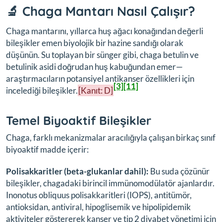
🔬 Chaga Mantarı Nasıl Çalışır?
Chaga mantarını, yıllarca huş ağacı konağından değerli
bileşikler emen biyolojik bir hazine sandığı olarak
düşünün. Su toplayan bir sünger gibi, chaga betulin ve
betulinik asidi doğrudan huş kabuğundan emer—
araştırmacıların potansiyel antikanser özellikleri için
[3]
[11]
incelediği bileşikler.
[Kanıt: D]
Temel Biyoaktif Bileşikler
Chaga, farklı mekanizmalar aracılığıyla çalışan birkaç sınıf
biyoaktif madde içerir:
Polisakkaritler (beta-glukanlar dahil):
Bu suda çözünür
bileşikler, chagadaki birincil immünomodülatör ajanlardır.
Inonotus obliquus polisakkaritleri (IOPS), antitümör,
antioksidan, antiviral, hipoglisemik ve hipolipidemik
aktiviteler göstererek kanser ve tip 2 diyabet yönetimi için