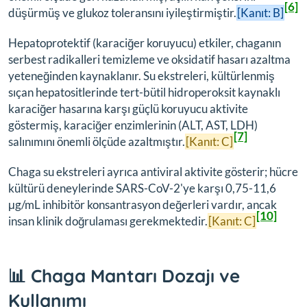
[6]
düşürmüş ve glukoz toleransını iyileştirmiştir.
[Kanıt: B]
Hepatoprotektif (karaciğer koruyucu) etkiler, chaganın
serbest radikalleri temizleme ve oksidatif hasarı azaltma
yeteneğinden kaynaklanır. Su ekstreleri, kültürlenmiş
sıçan hepatositlerinde tert-bütil hidroperoksit kaynaklı
karaciğer hasarına karşı güçlü koruyucu aktivite
göstermiş, karaciğer enzimlerinin (ALT, AST, LDH)
[7]
salınımını önemli ölçüde azaltmıştır.
[Kanıt: C]
Chaga su ekstreleri ayrıca antiviral aktivite gösterir; hücre
kültürü deneylerinde SARS-CoV-2'ye karşı 0,75-11,6
μg/mL inhibitör konsantrasyon değerleri vardır, ancak
[10]
insan klinik doğrulaması gerekmektedir.
[Kanıt: C]
📊 Chaga Mantarı Dozajı ve
Kullanımı