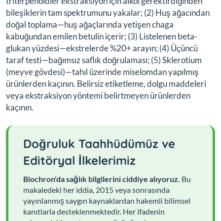
triterpenoidler ekstraksiyon için alkol gerektirdiğinden
bileşiklerin tam spektrumunu yakalar; (2) Huş ağacından
doğal toplama—huş ağaçlarında yetişen chaga
kabuğundan emilen betulin içerir; (3) Listelenen beta-
glukan yüzdesi—ekstrelerde %20+ arayın; (4) Üçüncü
taraf testi—bağımsız saflık doğrulaması; (5) Sklerotium
(meyve gövdesi)—tahıl üzerinde miselomdan yapılmış
ürünlerden kaçının. Belirsiz etiketleme, dolgu maddeleri
veya ekstraksiyon yöntemi belirtmeyen ürünlerden
kaçının.
Doğruluk Taahhüdümüz ve
Editöryal İlkelerimiz
Biochron'da sağlık bilgilerini ciddiye alıyoruz.
Bu
makaledeki her iddia, 2015 veya sonrasında
yayınlanmış saygın kaynaklardan hakemli bilimsel
kanıtlarla desteklenmektedir. Her ifadenin