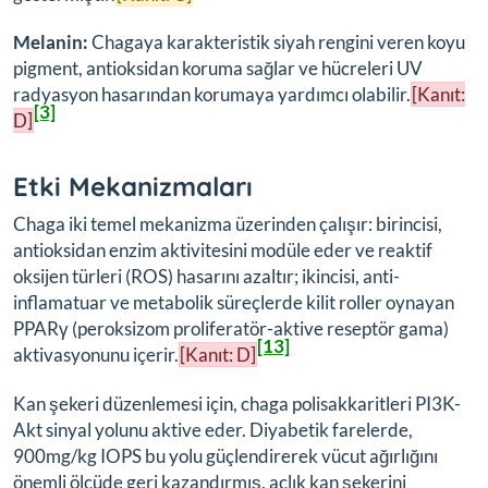
Melanin:
Chagaya karakteristik siyah rengini veren koyu
pigment, antioksidan koruma sağlar ve hücreleri UV
radyasyon hasarından korumaya yardımcı olabilir.
[Kanıt:
[3]
D]
Etki Mekanizmaları
Chaga iki temel mekanizma üzerinden çalışır: birincisi,
antioksidan enzim aktivitesini modüle eder ve reaktif
oksijen türleri (ROS) hasarını azaltır; ikincisi, anti-
inflamatuar ve metabolik süreçlerde kilit roller oynayan
PPARγ (peroksizom proliferatör-aktive reseptör gama)
[13]
aktivasyonunu içerir.
[Kanıt: D]
Kan şekeri düzenlemesi için, chaga polisakkaritleri PI3K-
Akt sinyal yolunu aktive eder. Diyabetik farelerde,
900mg/kg IOPS bu yolu güçlendirerek vücut ağırlığını
önemli ölçüde geri kazandırmış, açlık kan şekerini