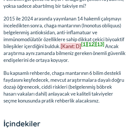
yoksa sadece abartılmış bir takviye mi?
2015 ile 2024 arasında yayınlanan 14 hakemli çalışmayı
inceledikten sonra, chaga mantarının (
Inonotus obliquus
)
belgelenmiş antioksidan, anti-inflamatuar ve
immünomodülatör özelliklere sahip dikkat çekici biyoaktif
[1]
[12]
[13]
bileşikler içerdiğini bulduk.
[Kanıt: D]
Ancak
araştırma aynı zamanda bilmeniz gereken önemli güvenlik
endişelerini de ortaya koyuyor.
Bu kapsamlı rehberde, chaga mantarının 6 bilim destekli
faydasını keşfedecek, mevcut araştırmalara dayalı doğru
dozajı öğrenecek, ciddi riskleri (belgelenmiş böbrek
hasarı vakaları dahil) anlayacak ve kaliteli takviyeler
seçme konusunda pratik rehberlik alacaksınız.
İçindekiler