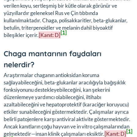
verilen koyu, sertleşmiş bir kütle olarak görünür ve
yüzyıllardır geleneksel Rus ve Çin tıbbında
kullanılmaktadır. Chaga, polisakkaritler, beta-glukanlar,
betulin, triterpenoidler ve melanin dahil biyoaktif
[1]
bileşikler içerir.
[Kanıt: D]
Chaga mantarının faydaları
nelerdir?
Araştırmalar chaganın antioksidan koruma
sağlayabileceğini, beta-glukanlar aracılığıyla bağışıklık
fonksiyonunu destekleyebileceğini, kan şekerini
düzenlemeye yardımcı olabileceğini, iltihabı
azaltabileceğini ve hepatoprotektif (karaciğer koruyucu)
etkiler sunabileceğini göstermektedir. Çalışmalar ayrıca
belirli patojenlere karşı antiviral aktivite göstermektedir.
Ancak kanıtların çoğu hayvan ve in vitro çalışmalarından
[1]
gelmektedir—insan klinik çalışmaları eksiktir.
[Kanıt: D]