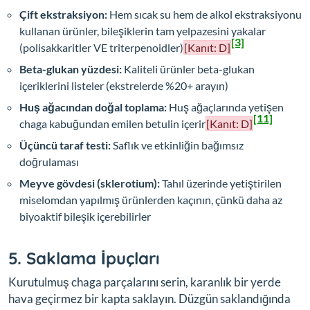
Çift ekstraksiyon:
Hem sıcak su hem de alkol ekstraksiyonu
kullanan ürünler, bileşiklerin tam yelpazesini yakalar
[3]
(polisakkaritler VE triterpenoidler)
[Kanıt: D]
Beta-glukan yüzdesi:
Kaliteli ürünler beta-glukan
içeriklerini listeler (ekstrelerde %20+ arayın)
Huş ağacından doğal toplama:
Huş ağaçlarında yetişen
[11]
chaga kabuğundan emilen betulin içerir
[Kanıt: D]
Üçüncü taraf testi:
Saflık ve etkinliğin bağımsız
doğrulaması
Meyve gövdesi (sklerotium):
Tahıl üzerinde yetiştirilen
miselomdan yapılmış ürünlerden kaçının, çünkü daha az
biyoaktif bileşik içerebilirler
5. Saklama İpuçları
Kurutulmuş chaga parçalarını serin, karanlık bir yerde
hava geçirmez bir kapta saklayın. Düzgün saklandığında