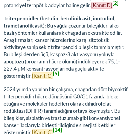
[2]
potansiyel terapötik adaylar haline gelir.
[Kanıt: D]
Triterpenoidler (betulin, betulinik asit, inotodiol,
trametanolik asit):
Bu yağda çözünür bileşikler, alkol
bazlı yöntemler kullanılarak chagadan ekstrakte edilir.
Araştırmalar, kanser hücrelerine karşı sitotoksik
aktiviteye sahip sekiz triterpenoid bileşik tanımlamıştır.
Bu bileşiklerden üçü, kaspaz-3 aktivasyonu yoluyla
apoptozu (programlı hücre ölümü) indükleyerek 75,1-
227,4 μM konsantrasyonlarında güçlü aktivite
[5]
göstermiştir.
[Kanıt: C]
2024 yılında yapılan bir çalışma, chagadan dört biyoaktif
triterpenoidin hücre döngüsünü G0/G1 fazında bloke
ettiğini ve moleküler hedefleri olarak dihidrofolat
redüktazı (DHFR) tanımladığını ortaya koymuştur. Bu
bileşikler, sisplatin ve trastuzumab gibi konvansiyonel
kanser ilaçlarıyla birleştirildiğinde sinerjistik etkiler
[14]
göstermiştir.
[Kanıt: C]