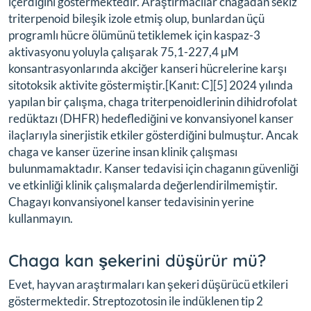
içerdiğini göstermektedir. Araştırmacılar chagadan sekiz
triterpenoid bileşik izole etmiş olup, bunlardan üçü
programlı hücre ölümünü tetiklemek için kaspaz-3
aktivasyonu yoluyla çalışarak 75,1-227,4 μM
konsantrasyonlarında akciğer kanseri hücrelerine karşı
sitotoksik aktivite göstermiştir.[Kanıt: C][5] 2024 yılında
yapılan bir çalışma, chaga triterpenoidlerinin dihidrofolat
redüktazı (DHFR) hedeflediğini ve konvansiyonel kanser
ilaçlarıyla sinerjistik etkiler gösterdiğini bulmuştur. Ancak
chaga ve kanser üzerine insan klinik çalışması
bulunmamaktadır. Kanser tedavisi için chaganın güvenliği
ve etkinliği klinik çalışmalarda değerlendirilmemiştir.
Chagayı konvansiyonel kanser tedavisinin yerine
kullanmayın.
Chaga kan şekerini düşürür mü?
Evet, hayvan araştırmaları kan şekeri düşürücü etkileri
göstermektedir. Streptozotosin ile indüklenen tip 2