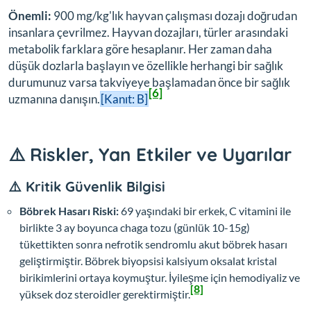
Önemli:
900 mg/kg'lık hayvan çalışması dozajı doğrudan
insanlara çevrilmez. Hayvan dozajları, türler arasındaki
metabolik farklara göre hesaplanır. Her zaman daha
düşük dozlarla başlayın ve özellikle herhangi bir sağlık
durumunuz varsa takviyeye başlamadan önce bir sağlık
[6]
uzmanına danışın.
[Kanıt: B]
⚠️ Riskler, Yan Etkiler ve Uyarılar
⚠️ Kritik Güvenlik Bilgisi
Böbrek Hasarı Riski:
69 yaşındaki bir erkek, C vitamini ile
birlikte 3 ay boyunca chaga tozu (günlük 10-15g)
tükettikten sonra nefrotik sendromlu akut böbrek hasarı
geliştirmiştir. Böbrek biyopsisi kalsiyum oksalat kristal
birikimlerini ortaya koymuştur. İyileşme için hemodiyaliz ve
[8]
yüksek doz steroidler gerektirmiştir.