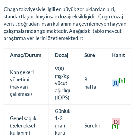
Chaga takviyesiyle ilgili en büyük zorluklardan biri,
standartlaştırılmış insan dozajı eksikliğidir. Çoğu dozaj
verisi, doğrudan insan kullanımına çevrilemeyen hayvan
çalışmalarından gelmektedir. Aşağıdaki tablo mevcut
araştırma verilerini özetlemektedir:
Amaç/Durum
Dozaj
Süre
Kanıt
900
Kan şekeri
mg/kg
yönetimi
8
[6]
vücut
[B]
(hayvan
hafta
ağırlığı
çalışması)
(IOPS)
Günlük
Genel sağlık
1-3
[D]
(geleneksel
gram
Sürekli
[1]
kullanım)
kuru