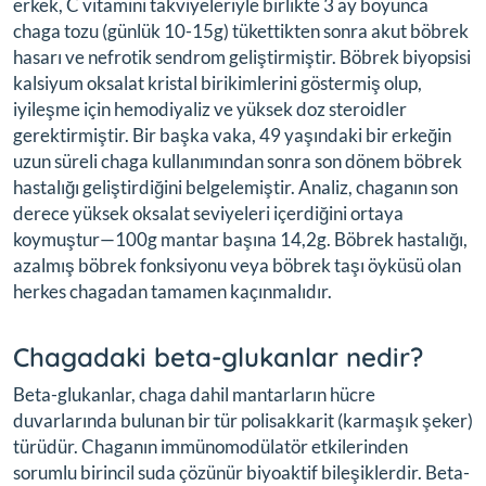
erkek, C vitamini takviyeleriyle birlikte 3 ay boyunca
chaga tozu (günlük 10-15g) tükettikten sonra akut böbrek
hasarı ve nefrotik sendrom geliştirmiştir. Böbrek biyopsisi
kalsiyum oksalat kristal birikimlerini göstermiş olup,
iyileşme için hemodiyaliz ve yüksek doz steroidler
gerektirmiştir. Bir başka vaka, 49 yaşındaki bir erkeğin
uzun süreli chaga kullanımından sonra son dönem böbrek
hastalığı geliştirdiğini belgelemiştir. Analiz, chaganın son
derece yüksek oksalat seviyeleri içerdiğini ortaya
koymuştur—100g mantar başına 14,2g. Böbrek hastalığı,
azalmış böbrek fonksiyonu veya böbrek taşı öyküsü olan
herkes chagadan tamamen kaçınmalıdır.
Chagadaki beta-glukanlar nedir?
Beta-glukanlar, chaga dahil mantarların hücre
duvarlarında bulunan bir tür polisakkarit (karmaşık şeker)
türüdür. Chaganın immünomodülatör etkilerinden
sorumlu birincil suda çözünür biyoaktif bileşiklerdir. Beta-