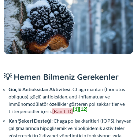
💡 Hemen Bilmeniz Gerekenler
Güçlü Antioksidan Aktivitesi:
Chaga mantarı (
Inonotus
obliquus
), güçlü antioksidan, anti-inflamatuar ve
immünomodülatör özellikler gösteren polisakkaritler ve
[1]
[12]
triterpenoidler içerir.
[Kanıt: D]
Kan Şekeri Desteği:
Chaga polisakkaritleri (IOPS), hayvan
çalışmalarında hipoglisemik ve hipolipidemik aktiviteler
göstererek tip 2 diyabet yönetimi için fonksiyonel gıda