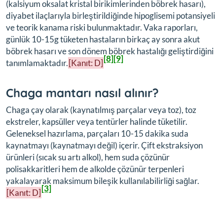
(kalsiyum oksalat kristal birikimlerinden böbrek hasarı),
diyabet ilaçlarıyla birleştirildiğinde hipoglisemi potansiyeli
ve teorik kanama riski bulunmaktadır. Vaka raporları,
günlük 10-15g tüketen hastaların birkaç ay sonra akut
böbrek hasarı ve son dönem böbrek hastalığı geliştirdiğini
[8]
[9]
tanımlamaktadır.
[Kanıt: D]
Chaga mantarı nasıl alınır?
Chaga çay olarak (kaynatılmış parçalar veya toz), toz
ekstreler, kapsüller veya tentürler halinde tüketilir.
Geleneksel hazırlama, parçaları 10-15 dakika suda
kaynatmayı (kaynatmayı değil) içerir. Çift ekstraksiyon
ürünleri (sıcak su artı alkol), hem suda çözünür
polisakkaritleri hem de alkolde çözünür terpenleri
yakalayarak maksimum bileşik kullanılabilirliği sağlar.
[3]
[Kanıt: D]