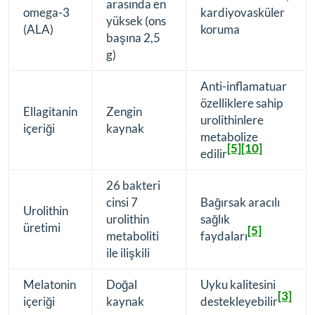
arasında en
omega-3
kardiyovasküler
yüksek (ons
(ALA)
koruma
başına 2,5
g)
Anti-inflamatuar
özelliklere sahip
Ellagitanin
Zengin
urolithinlere
içeriği
kaynak
metabolize
[5]
[10]
edilir
26 bakteri
cinsi 7
Bağırsak aracılı
Urolithin
urolithin
sağlık
üretimi
[5]
metaboliti
faydaları
ile ilişkili
Melatonin
Doğal
Uyku kalitesini
[3]
içeriği
kaynak
destekleyebilir