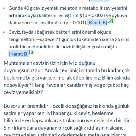
Günde 40 g ceviz yemek, melatonin metabolit seviyelerini
artırarak uyku kalitesini iyileştirmiş (p = 0,002) ve uykuya
[3]
dalma süresini kısaltmıştır (p = 0,001).
[Kanıt: B]
Ceviz, faydalı bağırsak bakterilerini önemli ölçüde
zenginleştirir—sadece 21 günlük tüketimden sonra 26 cins
urolithin metabolitleri ile pozitif ilişkiler göstermiştir.
[5]
[Kanıt: B]
Muhtemelen cevizin sizin için iyi olduğunu
duymuşsunuzdur. Ancak çevrimiçi ortamda bu kadar çok
beslenme bilgisi varken, merak edebilirsiniz: Bilim aslında
ne söylüyor? Hangi faydalar kanıtlanmış ve gerçekte kaç
ceviz yemelisiniz?
Bu sorular önemlidir—özellikle sağlığınız hakkında günlük
seçimler yaparken. İyi haber şu ki ceviz, beslenme
biliminde en kapsamlı araştırılan kuruyemişlerden biridir.
Sınırlı kanıtlara dayanan birçok sağlık iddiasının aksine,
ceviz faydaları sistematik derlemeler, meta-analizler ve