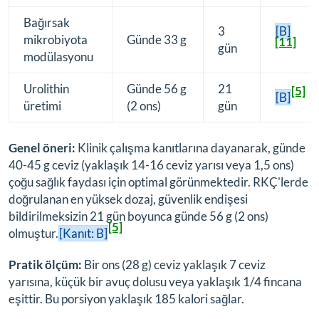
Bağırsak
3
[B]
mikrobiyota
Günde 33 g
[11]
gün
modülasyonu
Urolithin
Günde 56 g
21
[5]
[B]
üretimi
(2 ons)
gün
Genel öneri:
Klinik çalışma kanıtlarına dayanarak, günde
40-45 g ceviz (yaklaşık 14-16 ceviz yarısı veya 1,5 ons)
çoğu sağlık faydası için optimal görünmektedir. RKÇ'lerde
doğrulanan en yüksek dozaj, güvenlik endişesi
bildirilmeksizin 21 gün boyunca günde 56 g (2 ons)
[5]
olmuştur.
[Kanıt: B]
Pratik ölçüm:
Bir ons (28 g) ceviz yaklaşık 7 ceviz
yarısına, küçük bir avuç dolusu veya yaklaşık 1/4 fincana
eşittir. Bu porsiyon yaklaşık 185 kalori sağlar.