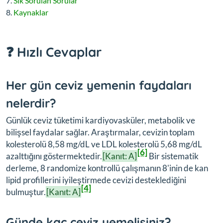
Sık Sorulan Sorular
Kaynaklar
❓ Hızlı Cevaplar
Her gün ceviz yemenin faydaları
nelerdir?
Günlük ceviz tüketimi kardiyovasküler, metabolik ve
bilişsel faydalar sağlar. Araştırmalar, cevizin toplam
kolesterolü 8,58 mg/dL ve LDL kolesterolü 5,68 mg/dL
[6]
azalttığını göstermektedir.
[Kanıt: A]
Bir sistematik
derleme, 8 randomize kontrollü çalışmanın 8'inin de kan
lipid profillerini iyileştirmede cevizi desteklediğini
[4]
bulmuştur.
[Kanıt: A]
Günde kaç ceviz yemelisiniz?