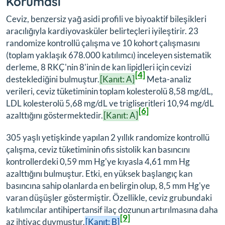
Koruması
Ceviz, benzersiz yağ asidi profili ve biyoaktif bileşikleri
aracılığıyla kardiyovasküler belirteçleri iyileştirir. 23
randomize kontrollü çalışma ve 10 kohort çalışmasını
(toplam yaklaşık 678.000 katılımcı) inceleyen sistematik
derleme, 8 RKÇ'nin 8'inin de kan lipidleri için cevizi
[4]
desteklediğini bulmuştur.
[Kanıt: A]
Meta-analiz
verileri, ceviz tüketiminin toplam kolesterolü 8,58 mg/dL,
LDL kolesterolü 5,68 mg/dL ve trigliseritleri 10,94 mg/dL
[6]
azalttığını göstermektedir.
[Kanıt: A]
305 yaşlı yetişkinde yapılan 2 yıllık randomize kontrollü
çalışma, ceviz tüketiminin ofis sistolik kan basıncını
kontrollerdeki 0,59 mm Hg'ye kıyasla 4,61 mm Hg
azalttığını bulmuştur. Etki, en yüksek başlangıç kan
basıncına sahip olanlarda en belirgin olup, 8,5 mm Hg'ye
varan düşüşler göstermiştir. Özellikle, ceviz grubundaki
katılımcılar antihipertansif ilaç dozunun artırılmasına daha
[9]
az ihtiyaç duymuştur.
[Kanıt: B]