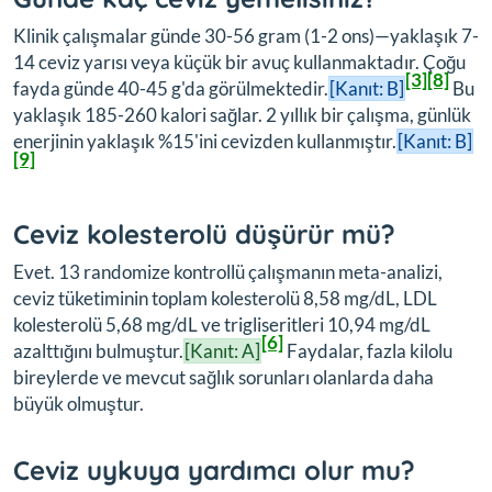
Klinik çalışmalar günde 30-56 gram (1-2 ons)—yaklaşık 7-
14 ceviz yarısı veya küçük bir avuç kullanmaktadır. Çoğu
[3]
[8]
fayda günde 40-45 g'da görülmektedir.
[Kanıt: B]
Bu
yaklaşık 185-260 kalori sağlar. 2 yıllık bir çalışma, günlük
enerjinin yaklaşık %15'ini cevizden kullanmıştır.
[Kanıt: B]
[9]
Ceviz kolesterolü düşürür mü?
Evet. 13 randomize kontrollü çalışmanın meta-analizi,
ceviz tüketiminin toplam kolesterolü 8,58 mg/dL, LDL
kolesterolü 5,68 mg/dL ve trigliseritleri 10,94 mg/dL
[6]
azalttığını bulmuştur.
[Kanıt: A]
Faydalar, fazla kilolu
bireylerde ve mevcut sağlık sorunları olanlarda daha
büyük olmuştur.
Ceviz uykuya yardımcı olur mu?