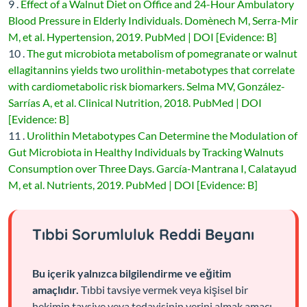
9 .
Effect of a Walnut Diet on Office and 24-Hour Ambulatory
Blood Pressure in Elderly Individuals. Domènech M, Serra-Mir
M, et al. Hypertension, 2019. PubMed | DOI [Evidence: B]
10 .
The gut microbiota metabolism of pomegranate or walnut
ellagitannins yields two urolithin-metabotypes that correlate
with cardiometabolic risk biomarkers. Selma MV, González-
Sarrías A, et al. Clinical Nutrition, 2018. PubMed | DOI
[Evidence: B]
11 .
Urolithin Metabotypes Can Determine the Modulation of
Gut Microbiota in Healthy Individuals by Tracking Walnuts
Consumption over Three Days. García-Mantrana I, Calatayud
M, et al. Nutrients, 2019. PubMed | DOI [Evidence: B]
Tıbbi Sorumluluk Reddi Beyanı
Bu içerik yalnızca bilgilendirme ve eğitim
amaçlıdır.
Tıbbi tavsiye vermek veya kişisel bir
hekimin tavsiye veya tedavisinin yerini almak amacı