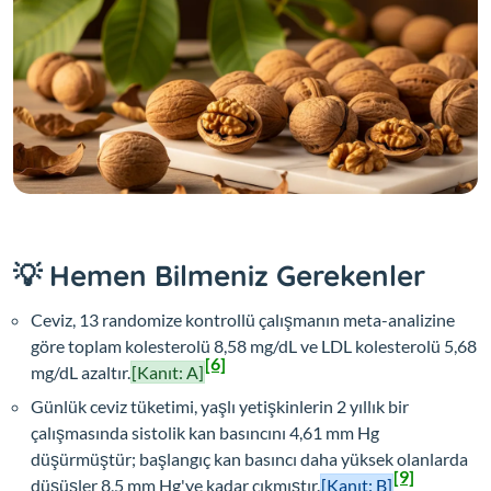
💡 Hemen Bilmeniz Gerekenler
Ceviz, 13 randomize kontrollü çalışmanın meta-analizine
göre toplam kolesterolü 8,58 mg/dL ve LDL kolesterolü 5,68
[6]
mg/dL azaltır.
[Kanıt: A]
Günlük ceviz tüketimi, yaşlı yetişkinlerin 2 yıllık bir
çalışmasında sistolik kan basıncını 4,61 mm Hg
düşürmüştür; başlangıç kan basıncı daha yüksek olanlarda
[9]
düşüşler 8,5 mm Hg'ye kadar çıkmıştır.
[Kanıt: B]