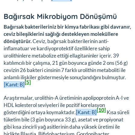
Bağırsak Mikrobiyom Dönüşümü
Bağırsak bakterileriniz bir kimya fabrikası gibi davranır,
ceviz bileşiklerini sağlığı destekleyen moleküllere
dönüştürür.
Ceviz, bağırsak bakterilerinin anti-
inflamatuar ve kardiyoprotektif özelliklere sahip
urolithinlere metabolize ettiği ellagitaninler içerir. 39
katılımcılı bir çalışma, 21 gün boyunca günde 2 ons (56 g)
cevizin 26 bakteri cinsinin 7 farklı urolithin metaboliti ile
anlamlı ilişkiler göstermesiyle sonuçlandığını bulmuştur.
[5]
[Kanıt: B]
Araştırmalar, urolithin-A üretiminin apolipoprotein A-I ve
HDL kolesterol seviyeleri ile pozitif korelasyon
[10]
gösterdiğini ortaya koymaktadır.
[Kanıt: B]
Kısa süreli
tüketim bile (3 gün boyunca 33 g), asetat ve propiyonat
gibi kısa zincirli yağ asitlerinin daha yüksek üretimi ile
birlikte Blautia, Bifidobacterium, Gordonibacter,