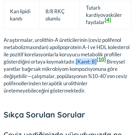
Tutarlı
Kan lipidi
8/8 RKÇ
kardiyovasküler
kanıtı
olumlu
[4]
faydalar
Araştırmalar, urolithin-A üreticilerinin (ceviz polifenol
metabolizmasından) apolipoprotein A-I ve HDL kolesterol
ile pozitif korelasyonlarla koruyucu metabolik profiller
[10]
gösterdiğini ortaya koymaktadır.
[Kanıt: B]
Bireysel
yanıtlar bağırsak mikrobiyom kompozisyonuna göre
değişebilir—çalışmalar, popülasyonun %10-40'ının ceviz
polifenollerinden terapötik urolithinler
üretemeyebileceğini göstermektedir.
Sıkça Sorulan Sorular
Ceviz yediğinizde vücudunuzda ne