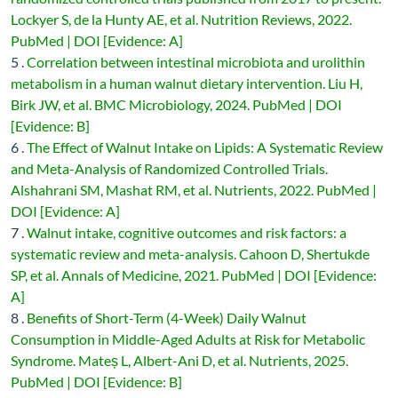
Lockyer S, de la Hunty AE, et al. Nutrition Reviews, 2022.
PubMed | DOI [Evidence: A]
5 .
Correlation between intestinal microbiota and urolithin
metabolism in a human walnut dietary intervention. Liu H,
Birk JW, et al. BMC Microbiology, 2024. PubMed | DOI
[Evidence: B]
6 .
The Effect of Walnut Intake on Lipids: A Systematic Review
and Meta-Analysis of Randomized Controlled Trials.
Alshahrani SM, Mashat RM, et al. Nutrients, 2022. PubMed |
DOI [Evidence: A]
7 .
Walnut intake, cognitive outcomes and risk factors: a
systematic review and meta-analysis. Cahoon D, Shertukde
SP, et al. Annals of Medicine, 2021. PubMed | DOI [Evidence:
A]
8 .
Benefits of Short-Term (4-Week) Daily Walnut
Consumption in Middle-Aged Adults at Risk for Metabolic
Syndrome. Mateș L, Albert-Ani D, et al. Nutrients, 2025.
PubMed | DOI [Evidence: B]