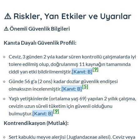
⚠️ Riskler, Yan Etkiler ve Uyarılar
⚠️ Önemli Güvenlik Bilgileri
Kanıta Dayalı Güvenlik Profili:
Ceviz, 3 günden 2 yıla kadar süren kontrollü çalışmalarda iyi
tolere edilmiş olup, doğrulanmış 11 kaynağın tamamında
[9]
ciddi yan etki bildirilmemiştir.
[Kanıt: B]
Günde 56 g'a (2 ons) kadar dozlar güvenlik endişesi
[5]
olmaksızın incelenmiştir.
[Kanıt: B]
Yaşlı yetişkinlerde (ortalama yaş 69) yapılan 2 yıllık çalışma,
cevizin uzun süreli tüketim için güvenli olduğunu
[9]
bulmuştur.
[Kanıt: B]
Kontrendikasyon (Mutlak):
Sert kabuklu meyve alerjisi (Juglandaceae ailesi). Ceviz veya