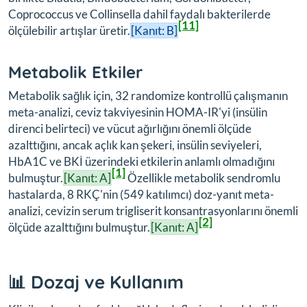
Coprococcus ve Collinsella dahil faydalı bakterilerde
[11]
ölçülebilir artışlar üretir.
[Kanıt: B]
Metabolik Etkiler
Metabolik sağlık için, 32 randomize kontrollü çalışmanın
meta-analizi, ceviz takviyesinin HOMA-IR'yi (insülin
direnci belirteci) ve vücut ağırlığını önemli ölçüde
azalttığını, ancak açlık kan şekeri, insülin seviyeleri,
HbA1C ve BKİ üzerindeki etkilerin anlamlı olmadığını
[1]
bulmuştur.
[Kanıt: A]
Özellikle metabolik sendromlu
hastalarda, 8 RKÇ'nin (549 katılımcı) doz-yanıt meta-
analizi, cevizin serum trigliserit konsantrasyonlarını önemli
[2]
ölçüde azalttığını bulmuştur.
[Kanıt: A]
📊 Dozaj ve Kullanım