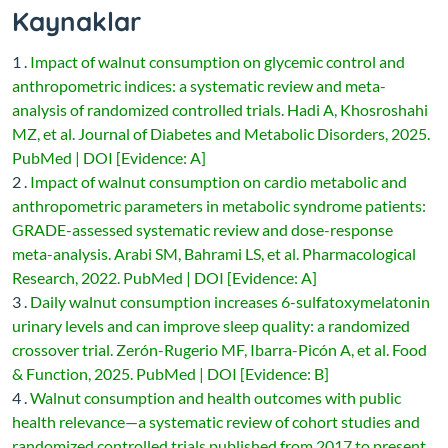
Kaynaklar
1 .
Impact of walnut consumption on glycemic control and
anthropometric indices: a systematic review and meta-
analysis of randomized controlled trials. Hadi A, Khosroshahi
MZ, et al. Journal of Diabetes and Metabolic Disorders, 2025.
PubMed | DOI [Evidence: A]
2 .
Impact of walnut consumption on cardio metabolic and
anthropometric parameters in metabolic syndrome patients:
GRADE-assessed systematic review and dose-response
meta-analysis. Arabi SM, Bahrami LS, et al. Pharmacological
Research, 2022. PubMed | DOI [Evidence: A]
3 .
Daily walnut consumption increases 6-sulfatoxymelatonin
urinary levels and can improve sleep quality: a randomized
crossover trial. Zerón-Rugerio MF, Ibarra-Picón A, et al. Food
& Function, 2025. PubMed | DOI [Evidence: B]
4 .
Walnut consumption and health outcomes with public
health relevance—a systematic review of cohort studies and
randomized controlled trials published from 2017 to present.