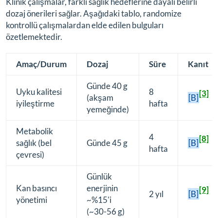
Klinik çalışmalar, farklı sağlık hedeflerine dayalı belirli
dozaj önerileri sağlar. Aşağıdaki tablo, randomize
kontrollü çalışmalardan elde edilen bulguları
özetlemektedir.
Amaç/Durum
Dozaj
Süre
Kanıt
Günde 40 g
Uyku kalitesi
8
[3]
(akşam
[B]
iyileştirme
hafta
yemeğinde)
Metabolik
4
[8]
sağlık (bel
Günde 45 g
[B]
hafta
çevresi)
Günlük
Kan basıncı
enerjinin
[9]
2 yıl
[B]
yönetimi
~%15'i
(~30-56 g)