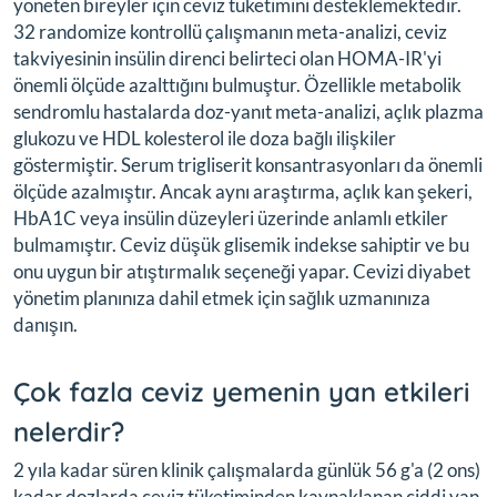
yöneten bireyler için ceviz tüketimini desteklemektedir.
32 randomize kontrollü çalışmanın meta-analizi, ceviz
takviyesinin insülin direnci belirteci olan HOMA-IR'yi
önemli ölçüde azalttığını bulmuştur. Özellikle metabolik
sendromlu hastalarda doz-yanıt meta-analizi, açlık plazma
glukozu ve HDL kolesterol ile doza bağlı ilişkiler
göstermiştir. Serum trigliserit konsantrasyonları da önemli
ölçüde azalmıştır. Ancak aynı araştırma, açlık kan şekeri,
HbA1C veya insülin düzeyleri üzerinde anlamlı etkiler
bulmamıştır. Ceviz düşük glisemik indekse sahiptir ve bu
onu uygun bir atıştırmalık seçeneği yapar. Cevizi diyabet
yönetim planınıza dahil etmek için sağlık uzmanınıza
danışın.
Çok fazla ceviz yemenin yan etkileri
nelerdir?
2 yıla kadar süren klinik çalışmalarda günlük 56 g'a (2 ons)
kadar dozlarda ceviz tüketiminden kaynaklanan ciddi yan