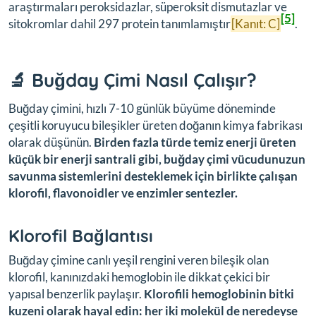
araştırmaları peroksidazlar, süperoksit dismutazlar ve
[5]
sitokromlar dahil 297 protein tanımlamıştır
[Kanıt: C]
.
🔬 Buğday Çimi Nasıl Çalışır?
Buğday çimini, hızlı 7-10 günlük büyüme döneminde
çeşitli koruyucu bileşikler üreten doğanın kimya fabrikası
olarak düşünün.
Birden fazla türde temiz enerji üreten
küçük bir enerji santrali gibi, buğday çimi vücudunuzun
savunma sistemlerini desteklemek için birlikte çalışan
klorofil, flavonoidler ve enzimler sentezler.
Klorofil Bağlantısı
Buğday çimine canlı yeşil rengini veren bileşik olan
klorofil, kanınızdaki hemoglobin ile dikkat çekici bir
yapısal benzerlik paylaşır.
Klorofili hemoglobinin bitki
kuzeni olarak hayal edin: her iki molekül de neredeyse