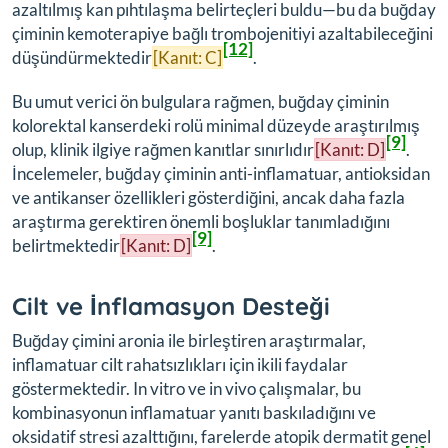
azaltılmış kan pıhtılaşma belirteçleri buldu—bu da buğday
çiminin kemoterapiye bağlı trombojenitiyi azaltabileceğini
[12]
düşündürmektedir
[Kanıt: C]
.
Bu umut verici ön bulgulara rağmen, buğday çiminin
kolorektal kanserdeki rolü minimal düzeyde araştırılmış
[9]
olup, klinik ilgiye rağmen kanıtlar sınırlıdır
[Kanıt: D]
.
İncelemeler, buğday çiminin anti-inflamatuar, antioksidan
ve antikanser özellikleri gösterdiğini, ancak daha fazla
araştırma gerektiren önemli boşluklar tanımladığını
[9]
belirtmektedir
[Kanıt: D]
.
Cilt ve İnflamasyon Desteği
Buğday çimini aronia ile birleştiren araştırmalar,
inflamatuar cilt rahatsızlıkları için ikili faydalar
göstermektedir. In vitro ve in vivo çalışmalar, bu
kombinasyonun inflamatuar yanıtı baskıladığını ve
oksidatif stresi azalttığını, farelerde atopik dermatit genel