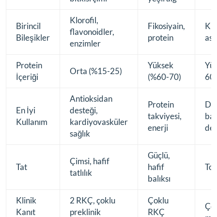
Klorofil,
Birincil
Fikosiyain,
Klo
flavonoidler,
Bileşikler
protein
asi
enzimler
Protein
Yüksek
Yük
Orta (%15-25)
İçeriği
(%60-70)
60)
Antioksidan
Protein
Det
En İyi
desteği,
takviyesi,
bağ
Kullanım
kardiyovasküler
enerji
des
sağlık
Güçlü,
Çimsi, hafif
Tat
hafif
Top
tatlılık
balıksı
Klinik
2 RKÇ, çoklu
Çoklu
Ço
Kanıt
preklinik
RKÇ