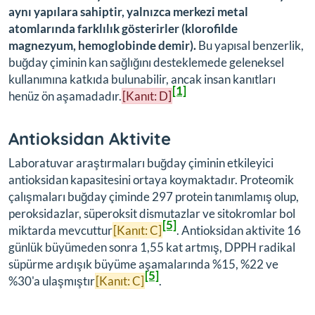
aynı yapılara sahiptir, yalnızca merkezi metal
atomlarında farklılık gösterirler (klorofilde
magnezyum, hemoglobinde demir).
Bu yapısal benzerlik,
buğday çiminin kan sağlığını desteklemede geleneksel
kullanımına katkıda bulunabilir, ancak insan kanıtları
[1]
henüz ön aşamadadır.
[Kanıt: D]
Antioksidan Aktivite
Laboratuvar araştırmaları buğday çiminin etkileyici
antioksidan kapasitesini ortaya koymaktadır. Proteomik
çalışmaları buğday çiminde 297 protein tanımlamış olup,
peroksidazlar, süperoksit dismutazlar ve sitokromlar bol
[5]
miktarda mevcuttur
[Kanıt: C]
. Antioksidan aktivite 16
günlük büyümeden sonra 1,55 kat artmış, DPPH radikal
süpürme ardışık büyüme aşamalarında %15, %22 ve
[5]
%30'a ulaşmıştır
[Kanıt: C]
.