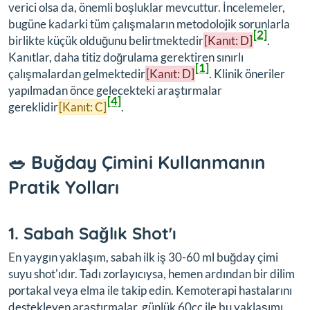
verici olsa da, önemli boşluklar mevcuttur. İncelemeler,
bugüne kadarki tüm çalışmaların metodolojik sorunlarla
[2]
birlikte küçük olduğunu belirtmektedir
[Kanıt: D]
.
Kanıtlar, daha titiz doğrulama gerektiren sınırlı
[1]
çalışmalardan gelmektedir
[Kanıt: D]
. Klinik öneriler
yapılmadan önce gelecekteki araştırmalar
[4]
gereklidir
[Kanıt: C]
.
🥗 Buğday Çimini Kullanmanın
Pratik Yolları
1. Sabah Sağlık Shot'ı
En yaygın yaklaşım, sabah ilk iş 30-60 ml buğday çimi
suyu shot'ıdır. Tadı zorlayıcıysa, hemen ardından bir dilim
portakal veya elma ile takip edin. Kemoterapi hastalarını
destekleyen araştırmalar, günlük 60cc ile bu yaklaşımı