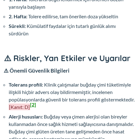
yarısıyla başlayın
2. Hafta:
Tolere edilirse, tam önerilen doza yükseltin
Sürekli:
Kümülatif faydalar için tutarlı günlük alımı
sürdürün
⚠️ Riskler, Yan Etkiler ve Uyarılar
⚠️ Önemli Güvenlik Bilgileri
Tolerans profili:
Klinik çalışmalar buğday çimi tüketimiyle
ilişkili hiçbir advers olay bildirmemiştir, incelenen
popülasyonlarda güvenli bir tolerans profili göstermektedir.
[2]
[Kanıt: D]
Alerji hususları:
Buğday veya çimen alerjisi olan bireyler
kullanmadan önce sağlık hizmeti sağlayıcısına danışmalıdır.
Buğday çimi glüten üreten tane gelişmeden önce hasat
edilse de, çapraz kontaminasyon mümkündür.