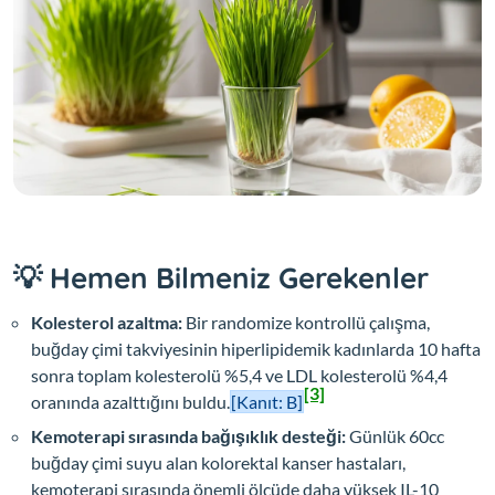
💡 Hemen Bilmeniz Gerekenler
Kolesterol azaltma:
Bir randomize kontrollü çalışma,
buğday çimi takviyesinin hiperlipidemik kadınlarda 10 hafta
sonra toplam kolesterolü %5,4 ve LDL kolesterolü %4,4
[3]
oranında azalttığını buldu.
[Kanıt: B]
Kemoterapi sırasında bağışıklık desteği:
Günlük 60cc
buğday çimi suyu alan kolorektal kanser hastaları,
kemoterapi sırasında önemli ölçüde daha yüksek IL-10