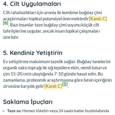
4. Cilt Uygulamaları
Cilt rahatsızlıkları için aronia ile kombine buğday çimi
araştırmaları topikal potansiyel önermektedir
[Kanıt: C]
[6]
. Bazı insanlar taze buğday çimi suyunu küçük cilt
tahriişlerine uygular, ancak insan topikal çalışmaları
sınırlıdır.
5. Kendiniz Yetiştirin
Ev yetiştirme maksimum tazelik sağlar. Buğday tanelerini
organik saksı toprağı ile sığ tepsilere ekin, nemli tutun ve
çim 15-20 cm'e ulaştığında 7-10 günde hasat edin. Bu
zamanlama, proteomik araştırmasına göre besin içeriğinin
[5]
zirvesine karşılık gelir
[Kanıt: C]
.
Saklama İpuçları
Taze su:
Hemen tüketin veya 24 saate kadar buzdolabında