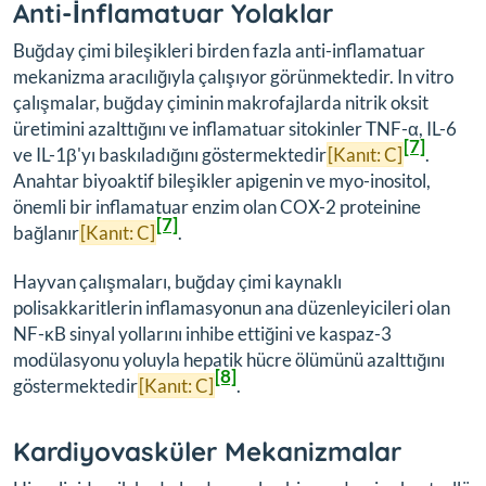
Anti-İnflamatuar Yolaklar
Buğday çimi bileşikleri birden fazla anti-inflamatuar
mekanizma aracılığıyla çalışıyor görünmektedir. In vitro
çalışmalar, buğday çiminin makrofajlarda nitrik oksit
üretimini azalttığını ve inflamatuar sitokinler TNF-α, IL-6
[7]
ve IL-1β'yı baskıladığını göstermektedir
[Kanıt: C]
.
Anahtar biyoaktif bileşikler apigenin ve myo-inositol,
önemli bir inflamatuar enzim olan COX-2 proteinine
[7]
bağlanır
[Kanıt: C]
.
Hayvan çalışmaları, buğday çimi kaynaklı
polisakkaritlerin inflamasyonun ana düzenleyicileri olan
NF-κB sinyal yollarını inhibe ettiğini ve kaspaz-3
modülasyonu yoluyla hepatik hücre ölümünü azalttığını
[8]
göstermektedir
[Kanıt: C]
.
Kardiyovasküler Mekanizmalar