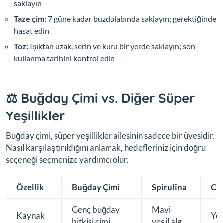
saklayın
Taze çim:
7 güne kadar buzdolabında saklayın; gerektiğinde
hasat edin
Toz:
Işıktan uzak, serin ve kuru bir yerde saklayın; son
kullanma tarihini kontrol edin
⚖️ Buğday Çimi vs. Diğer Süper
Yeşillikler
Buğday çimi, süper yeşillikler ailesinin sadece bir üyesidir.
Nasıl karşılaştırıldığını anlamak, hedefleriniz için doğru
seçeneği seçmenize yardımcı olur.
Özellik
Buğday Çimi
Spirulina
Chl
Genç buğday
Mavi-
Kaynak
Yeş
bitkisi çimi
yeşil alg