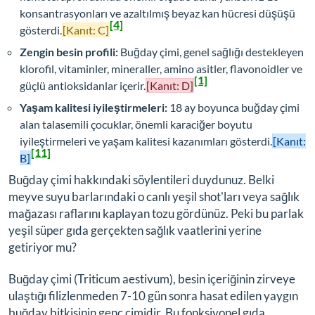
konsantrasyonları ve azaltılmış beyaz kan hücresi düşüşü
[4]
gösterdi.
[Kanıt: C]
Zengin besin profili:
Buğday çimi, genel sağlığı destekleyen
klorofil, vitaminler, mineraller, amino asitler, flavonoidler ve
[1]
güçlü antioksidanlar içerir.
[Kanıt: D]
Yaşam kalitesi iyileştirmeleri:
18 ay boyunca buğday çimi
alan talasemili çocuklar, önemli karaciğer boyutu
iyileştirmeleri ve yaşam kalitesi kazanımları gösterdi.
[Kanıt:
[11]
B]
Buğday çimi hakkındaki söylentileri duydunuz. Belki
meyve suyu barlarındaki o canlı yeşil shot'ları veya sağlık
mağazası raflarını kaplayan tozu gördünüz. Peki bu parlak
yeşil süper gıda gerçekten sağlık vaatlerini yerine
getiriyor mu?
Buğday çimi (
Triticum aestivum
), besin içeriğinin zirveye
ulaştığı filizlenmeden 7-10 gün sonra hasat edilen yaygın
buğday bitkisinin genç çimidir. Bu fonksiyonel gıda,