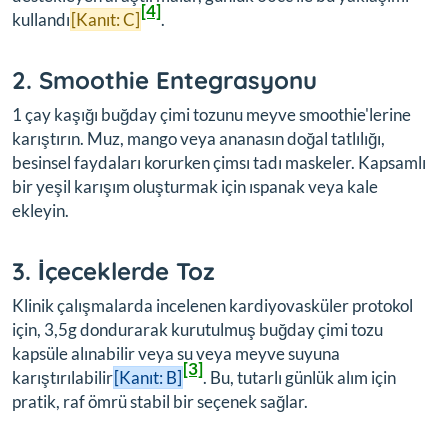
[4]
kullandı
[Kanıt: C]
.
2. Smoothie Entegrasyonu
1 çay kaşığı buğday çimi tozunu meyve smoothie'lerine
karıştırın. Muz, mango veya ananasın doğal tatlılığı,
besinsel faydaları korurken çimsı tadı maskeler. Kapsamlı
bir yeşil karışım oluşturmak için ıspanak veya kale
ekleyin.
3. İçeceklerde Toz
Klinik çalışmalarda incelenen kardiyovasküler protokol
için, 3,5g dondurarak kurutulmuş buğday çimi tozu
kapsüle alınabilir veya su veya meyve suyuna
[3]
karıştırılabilir
[Kanıt: B]
. Bu, tutarlı günlük alım için
pratik, raf ömrü stabil bir seçenek sağlar.