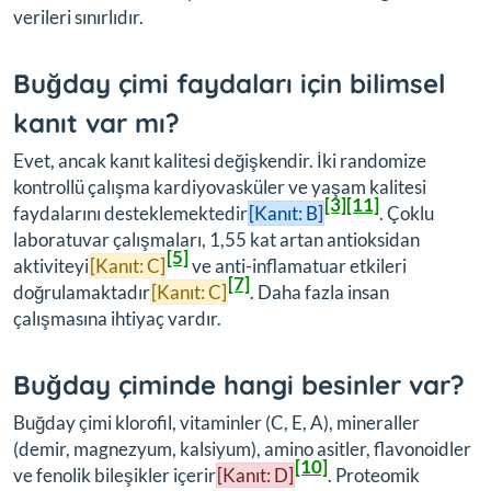
verileri sınırlıdır.
Buğday çimi faydaları için bilimsel
kanıt var mı?
Evet, ancak kanıt kalitesi değişkendir. İki randomize
kontrollü çalışma kardiyovasküler ve yaşam kalitesi
[3]
[11]
faydalarını desteklemektedir
[Kanıt: B]
. Çoklu
laboratuvar çalışmaları, 1,55 kat artan antioksidan
[5]
aktiviteyi
[Kanıt: C]
ve anti-inflamatuar etkileri
[7]
doğrulamaktadır
[Kanıt: C]
. Daha fazla insan
çalışmasına ihtiyaç vardır.
Buğday çiminde hangi besinler var?
Buğday çimi klorofil, vitaminler (C, E, A), mineraller
(demir, magnezyum, kalsiyum), amino asitler, flavonoidler
[10]
ve fenolik bileşikler içerir
[Kanıt: D]
. Proteomik