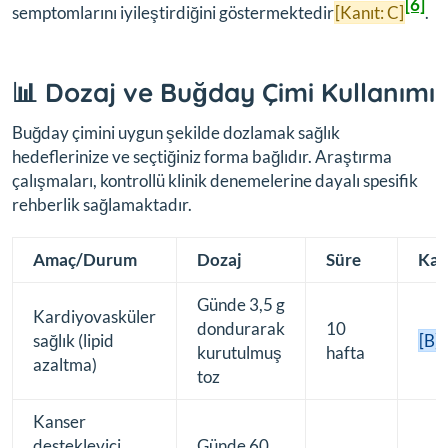
[6]
semptomlarını iyileştirdiğini göstermektedir
[Kanıt: C]
.
📊 Dozaj ve Buğday Çimi Kullanımı
Buğday çimini uygun şekilde dozlamak sağlık
hedeflerinize ve seçtiğiniz forma bağlıdır. Araştırma
çalışmaları, kontrollü klinik denemelerine dayalı spesifik
rehberlik sağlamaktadır.
Amaç/Durum
Dozaj
Süre
Kan
Günde 3,5 g
Kardiyovasküler
dondurarak
10
[
sağlık (lipid
[B]
kurutulmuş
hafta
azaltma)
toz
Kanser
destekleyici
Günde 60