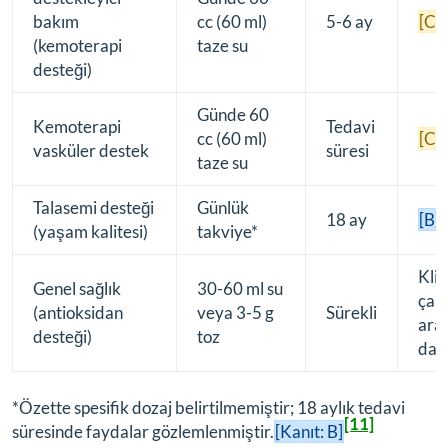
bakım
cc (60 ml)
5-6 ay
[C]
(kemoterapi
taze su
desteği)
Günde 60
Kemoterapi
Tedavi
cc (60 ml)
[C]
vasküler destek
süresi
taze su
Talasemi desteği
Günlük
18 ay
[B]
(yaşam kalitesi)
takviye*
Klin
Genel sağlık
30-60 ml su
çal
(antioksidan
veya 3-5 g
Sürekli
aral
desteği)
toz
daya
*Özette spesifik dozaj belirtilmemiştir; 18 aylık tedavi
[11]
süresinde faydalar gözlemlenmiştir.
[Kanıt: B]