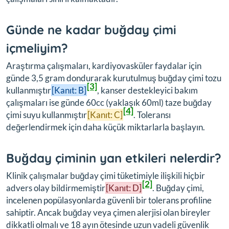
Günde ne kadar buğday çimi
içmeliyim?
Araştırma çalışmaları, kardiyovasküler faydalar için
günde 3,5 gram dondurarak kurutulmuş buğday çimi tozu
[3]
kullanmıştır
[Kanıt: B]
, kanser destekleyici bakım
çalışmaları ise günde 60cc (yaklaşık 60ml) taze buğday
[4]
çimi suyu kullanmıştır
[Kanıt: C]
. Toleransı
değerlendirmek için daha küçük miktarlarla başlayın.
Buğday çiminin yan etkileri nelerdir?
Klinik çalışmalar buğday çimi tüketimiyle ilişkili hiçbir
[2]
advers olay bildirmemiştir
[Kanıt: D]
. Buğday çimi,
incelenen popülasyonlarda güvenli bir tolerans profiline
sahiptir. Ancak buğday veya çimen alerjisi olan bireyler
dikkatli olmalı ve 18 ayın ötesinde uzun vadeli güvenlik