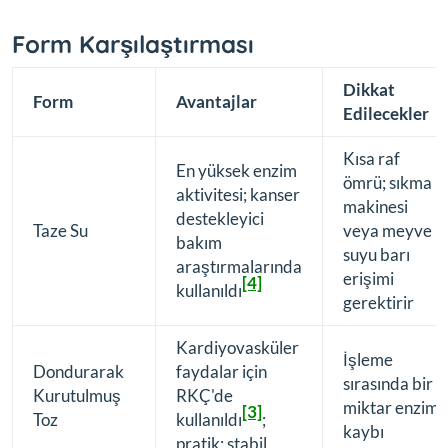
Form Karşılaştırması
Dikkat
Form
Avantajlar
Edilecekler
Kısa raf
En yüksek enzim
ömrü; sıkma
aktivitesi; kanser
makinesi
destekleyici
Taze Su
veya meyve
bakım
suyu barı
araştırmalarında
erişimi
[4]
kullanıldı
gerektirir
Kardiyovasküler
İşleme
Dondurarak
faydalar için
sırasında bir
Kurutulmuş
RKÇ'de
miktar enzim
[3]
Toz
kullanıldı
;
kaybı
pratik; stabil