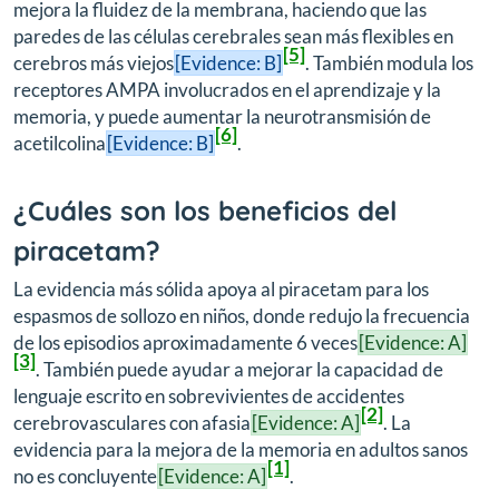
mejora la fluidez de la membrana, haciendo que las
paredes de las células cerebrales sean más flexibles en
[5]
cerebros más viejos
[Evidence: B]
. También modula los
receptores AMPA involucrados en el aprendizaje y la
memoria, y puede aumentar la neurotransmisión de
[6]
acetilcolina
[Evidence: B]
.
¿Cuáles son los beneficios del
piracetam?
La evidencia más sólida apoya al piracetam para los
espasmos de sollozo en niños, donde redujo la frecuencia
de los episodios aproximadamente 6 veces
[Evidence: A]
[3]
. También puede ayudar a mejorar la capacidad de
lenguaje escrito en sobrevivientes de accidentes
[2]
cerebrovasculares con afasia
[Evidence: A]
. La
evidencia para la mejora de la memoria en adultos sanos
[1]
no es concluyente
[Evidence: A]
.