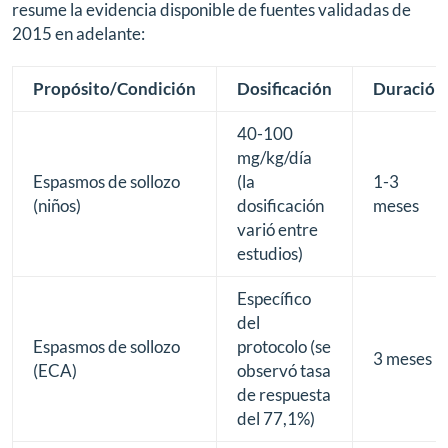
resume la evidencia disponible de fuentes validadas de
2015 en adelante:
Propósito/Condición
Dosificación
Duración
40-100
mg/kg/día
Espasmos de sollozo
(la
1-3
(niños)
dosificación
meses
varió entre
estudios)
Específico
del
Espasmos de sollozo
protocolo (se
3 meses
(ECA)
observó tasa
de respuesta
del 77,1%)