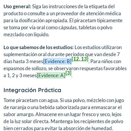
Uso general:
Siga las instrucciones de la etiqueta del
producto o consulte a un proveedor de atención médica
para la dosificación apropiada. El piracetam típicamente
se toma por vía oral como cápsulas, tabletas o polvo
mezclado con líquido.
Lo que sabemos de los estudios:
Los estudios utilizaron
suplementación oral durante períodos que van desde 7
[12, 13]
días hasta 3 meses
[Evidence: B]
. Para niños con
espasmos de sollozo, se observaron respuestas favorables
[3]
a 1, 2 y 3 meses
[Evidence: A]
.
Integración Práctica
Tome piracetam con agua. Si usa polvo, mézclelo con jugo
de naranja o una bebida saborizada para enmascarar el
sabor amargo. Almacene en un lugar fresco y seco, lejos
de la luz solar directa. Mantenga los recipientes de polvo
bien cerrados para evitar la absorción de humedad.