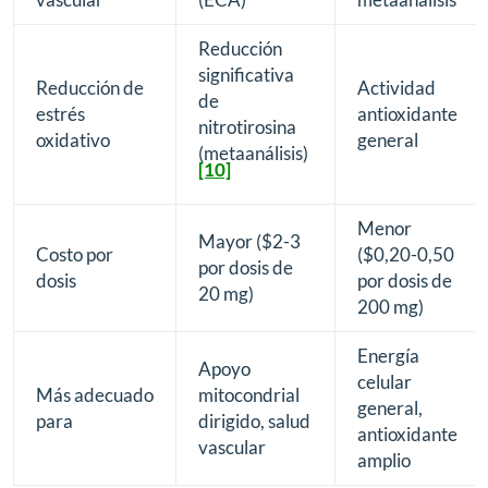
Reducción
significativa
Reducción de
Actividad
de
estrés
antioxidante
nitrotirosina
oxidativo
general
(metaanálisis)
[10]
Menor
Mayor ($2-3
Costo por
($0,20-0,50
por dosis de
dosis
por dosis de
20 mg)
200 mg)
Energía
Apoyo
celular
Más adecuado
mitocondrial
general,
para
dirigido, salud
antioxidante
vascular
amplio