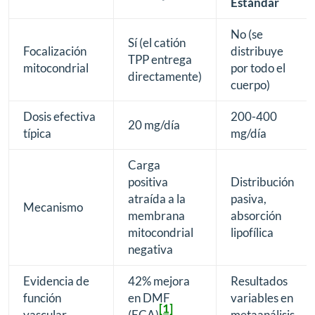
Estándar
No (se
Sí (el catión
Focalización
distribuye
TPP entrega
mitocondrial
por todo el
directamente)
cuerpo)
Dosis efectiva
200-400
20 mg/día
típica
mg/día
Carga
positiva
Distribución
atraída a la
pasiva,
Mecanismo
membrana
absorción
mitocondrial
lipofílica
negativa
Evidencia de
42% mejora
Resultados
función
en DMF
variables en
[1]
vascular
(ECA)
metaanálisis