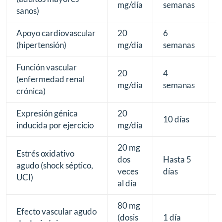
mg/día
semanas
sanos)
Apoyo cardiovascular
20
6
(hipertensión)
mg/día
semanas
Función vascular
20
4
(enfermedad renal
mg/día
semanas
crónica)
Expresión génica
20
10 días
inducida por ejercicio
mg/día
20 mg
Estrés oxidativo
dos
Hasta 5
agudo (shock séptico,
veces
días
UCI)
al día
80 mg
Efecto vascular agudo
(dosis
1 día