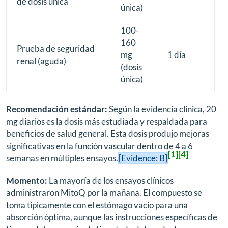
de dosis única
única)
100-
160
Prueba de seguridad
mg
1 día
renal (aguda)
(dosis
única)
Recomendación estándar:
Según la evidencia clínica, 20
mg diarios es la dosis más estudiada y respaldada para
beneficios de salud general. Esta dosis produjo mejoras
significativas en la función vascular dentro de 4 a 6
[1]
[4]
semanas en múltiples ensayos.
[Evidence: B]
Momento:
La mayoría de los ensayos clínicos
administraron MitoQ por la mañana. El compuesto se
toma típicamente con el estómago vacío para una
absorción óptima, aunque las instrucciones específicas de