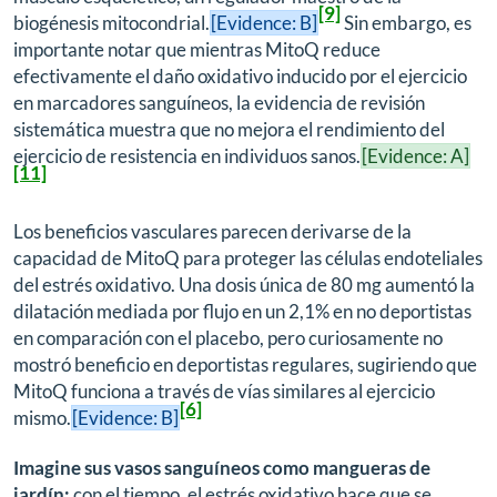
[9]
biogénesis mitocondrial.
[Evidence: B]
Sin embargo, es
importante notar que mientras MitoQ reduce
efectivamente el daño oxidativo inducido por el ejercicio
en marcadores sanguíneos, la evidencia de revisión
sistemática muestra que no mejora el rendimiento del
ejercicio de resistencia en individuos sanos.
[Evidence: A]
[11]
Los beneficios vasculares parecen derivarse de la
capacidad de MitoQ para proteger las células endoteliales
del estrés oxidativo. Una dosis única de 80 mg aumentó la
dilatación mediada por flujo en un 2,1% en no deportistas
en comparación con el placebo, pero curiosamente no
mostró beneficio en deportistas regulares, sugiriendo que
MitoQ funciona a través de vías similares al ejercicio
[6]
mismo.
[Evidence: B]
Imagine sus vasos sanguíneos como mangueras de
jardín:
con el tiempo, el estrés oxidativo hace que se