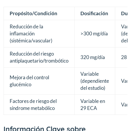
Propósito/Condición
Dosificación
Dur
Reducción de la
Vari
inflamación
>300 mg/día
(dep
(sistémica/vascular)
del 
Reducción del riesgo
320 mg/día
28 d
antiplaquetario/trombótico
Variable
Mejora del control
(dependiente
Vari
glucémico
del estudio)
Factores de riesgo del
Variable en
Vari
síndrome metabólico
29 ECA
Información Clave sobre