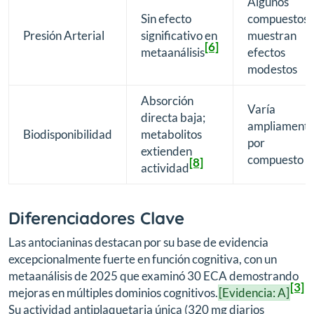
Algunos
Sin efecto
compuestos
Presión Arterial
significativo en
muestran
[6]
metaanálisis
efectos
modestos
Absorción
Varía
directa baja;
ampliament
Biodisponibilidad
metabolitos
por
extienden
compuesto
[8]
actividad
Diferenciadores Clave
Las antocianinas destacan por su base de evidencia
excepcionalmente fuerte en función cognitiva, con un
metaanálisis de 2025 que examinó 30 ECA demostrando
[3]
mejoras en múltiples dominios cognitivos.
[Evidencia: A]
Su actividad antiplaquetaria única (320 mg diarios