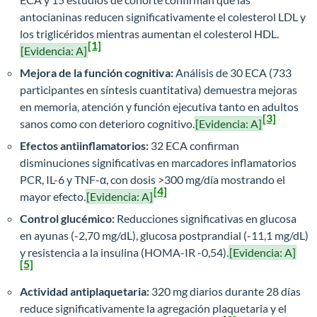
antocianinas reducen significativamente el colesterol LDL y
los triglicéridos mientras aumentan el colesterol HDL.
[1]
[Evidencia: A]
Mejora de la función cognitiva:
Análisis de 30 ECA (733
participantes en síntesis cuantitativa) demuestra mejoras
en memoria, atención y función ejecutiva tanto en adultos
[3]
sanos como con deterioro cognitivo.
[Evidencia: A]
Efectos antiinflamatorios:
32 ECA confirman
disminuciones significativas en marcadores inflamatorios
PCR, IL-6 y TNF-α, con dosis >300 mg/día mostrando el
[4]
mayor efecto.
[Evidencia: A]
Control glucémico:
Reducciones significativas en glucosa
en ayunas (-2,70 mg/dL), glucosa postprandial (-11,1 mg/dL)
y resistencia a la insulina (HOMA-IR -0,54).
[Evidencia: A]
[5]
Actividad antiplaquetaria:
320 mg diarios durante 28 días
reduce significativamente la agregación plaquetaria y el