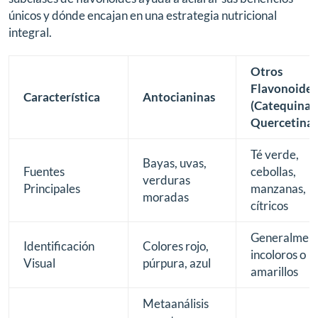
únicos y dónde encajan en una estrategia nutricional
integral.
Otros
Flavonoides
Característica
Antocianinas
(Catequinas
Quercetina)
Té verde,
Bayas, uvas,
Fuentes
cebollas,
verduras
Principales
manzanas,
moradas
cítricos
Generalmen
Identificación
Colores rojo,
incoloros o
Visual
púrpura, azul
amarillos
Metaanálisis