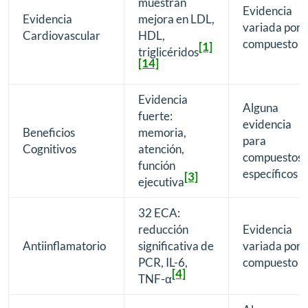
muestran
Evidencia
Evidencia
mejora en LDL,
variada por
Cardiovascular
HDL,
compuesto
[1]
triglicéridos
[14]
Evidencia
Alguna
fuerte:
evidencia
Beneficios
memoria,
para
Cognitivos
atención,
compuestos
función
específicos
[3]
ejecutiva
32 ECA:
reducción
Evidencia
Antiinflamatorio
significativa de
variada por
PCR, IL-6,
compuesto
[4]
TNF-α