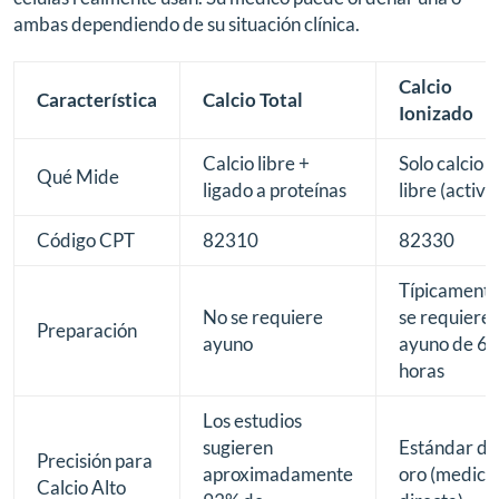
ambas dependiendo de su situación clínica.
Calcio
Característica
Calcio Total
Ionizado
Calcio libre +
Solo calcio
Qué Mide
ligado a proteínas
libre (activo
Código CPT
82310
82330
Típicament
No se requiere
se requiere
Preparación
ayuno
ayuno de 6
horas
Los estudios
sugieren
Estándar de
Precisión para
aproximadamente
oro (medici
Calcio Alto