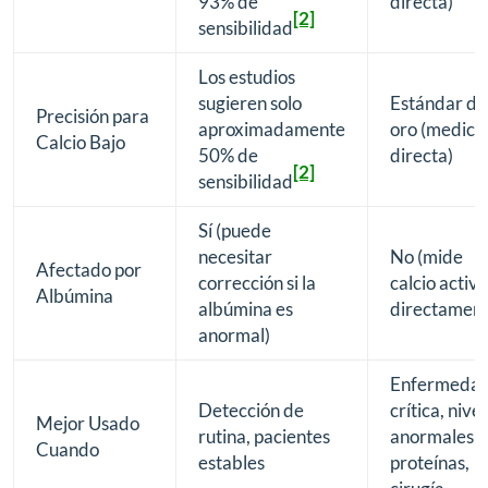
93% de
directa)
[2]
sensibilidad
Los estudios
sugieren solo
Estándar de
Precisión para
aproximadamente
oro (medici
Calcio Bajo
50% de
directa)
[2]
sensibilidad
Sí (puede
necesitar
No (mide
Afectado por
corrección si la
calcio activo
Albúmina
albúmina es
directament
anormal)
Enfermeda
Detección de
crítica, nive
Mejor Usado
rutina, pacientes
anormales 
Cuando
estables
proteínas,